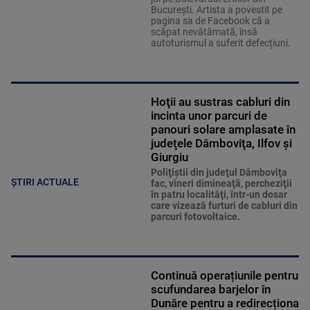
București. Artista a povestit pe
pagina sa de Facebook că a
scăpat nevătămată, însă
autoturismul a suferit defecțiuni.
Hoţii au sustras cabluri din
incinta unor parcuri de
panouri solare amplasate în
judeţele Dâmboviţa, Ilfov şi
Giurgiu
Poliţiştii din judeţul Dâmboviţa
ȘTIRI ACTUALE
fac, vineri dimineaţă, percheziţii
în patru localităţi, într-un dosar
care vizează furturi de cabluri din
parcuri fotovoltaice.
Continuă operațiunile pentru
scufundarea barjelor în
Dunăre pentru a redirecționa