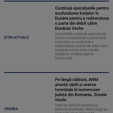
Continuă operațiunile pentru
scufundarea barjelor în
Dunăre pentru a redirecționa
o parte din debit către
Dunărea Veche
Autoritățile continuă operațiunile
ȘTIRI ACTUALE
pentru scufundarea a patru barje
în Dunăre, cu scopul de a
redirecționa o parte din debit către
Dunărea Veche și de a limita
scăderea nivelului apei la
Cernavodă.
Pe lângă căldură, ANM
anunță vijelii și averse
torențiale în numeroase
județe din România. Zonele
vizate
Valul de căldură persistă pe
VREMEA
teritoriul României. Meterologii au