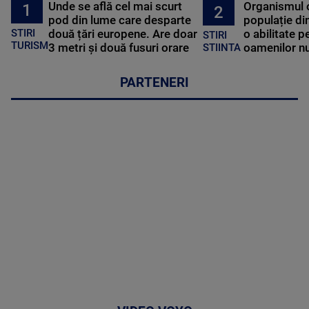
Unde se află cel mai scurt
Organismul 
1
2
pod din lume care desparte
populație di
STIRI
două țări europene. Are doar
o abilitate p
STIRI
TURISM
3 metri și două fusuri orare
oamenilor nu
STIINTA
PARTENERI