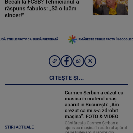
Becali la FCSB? Tehnicianul a
răspuns fabulos: „Să o luăm
sincer!”
UGĂ ȘTIRILE PROTV CA SURSĂ PREFERATĂ
URMĂREȘTE ȘTIRILE PROTV ÎN GOOGLE 
CITEȘTE ȘI...
Carmen Șerban a căzut cu
mașina în craterul uriaș
apărut în București: „Am
crezut că mi s-a zdrobit
mașina”. FOTO & VIDEO
Cântăreața Carmen Șerban a
ȘTIRI ACTUALE
ajuns cu mașina în craterul apărut
joi pe Bulevardul Eroilor din