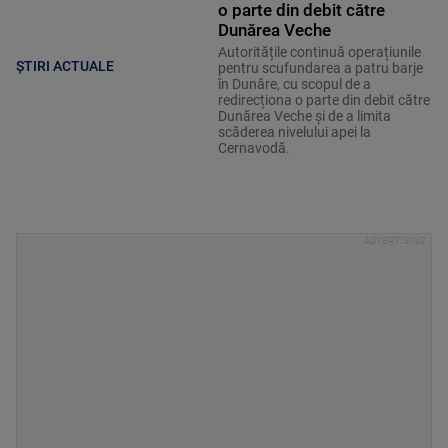
o parte din debit către
Dunărea Veche
Autoritățile continuă operațiunile
ȘTIRI ACTUALE
pentru scufundarea a patru barje
în Dunăre, cu scopul de a
redirecționa o parte din debit către
Dunărea Veche și de a limita
scăderea nivelului apei la
Cernavodă.