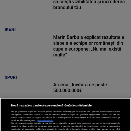
să crești vizibilitatea și încrederea
brandului tău
IBANI
Marin Barbu a explicat rezultatele
slabe ale echipelor românești din
cupele europene: „Nu mai există
multe”
SPORT
Arsenal, lovitură de peste
500.000.000€
Nouă ne pasă ca datele tale personale să rămână confidențiale
Noi și partenerii noștri
201
stocăm și/sau accesăm informații pe dispozitivul dvs., precum identificatorii cookie
unici pentru prelucrarea datelor cu caracter personal. Puteți accepta sau gestiona alegerile dvs. făcând clic mai jos
sau în orice moment, pe pagina cu politica de confidențialitate. Aceste alegeri vor fi raportate partenerilor noștri și
nu vă vor afecta navigarea.
Mai multe detalii
Noi si partenerii nostri (retelele de socializare si agentiile de publicitate partenere, precum si furnizorii nostri de
SPORT
servicii de date analitice) prelucram date pentru a permite website-ului sa functioneze, pentru a personaliza
continutul si anunturile publicitare afisate in functie de interesele si/sau profilul dvs., pentru a va oferi