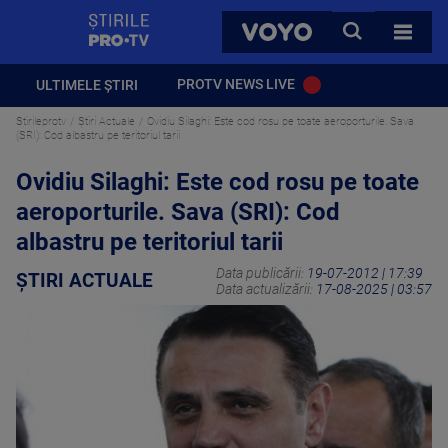
StirilePROTV
CAUTA
VOYO
TOATE 
PROTV NEWS LIVE
ULTIMELE ȘTIRI
Stirileprotv
Știri Actuale
Ovidiu Silaghi: Este cod rosu pe toate aeroporturile. Sava
(SRI): Cod albastru pe teritoriul tarii
Ovidiu Silaghi: Este cod rosu pe toate
aeroporturile. Sava (SRI): Cod
albastru pe teritoriul tarii
Data publicării:
19-07-2012 | 17:39
ȘTIRI ACTUALE
Data actualizării:
17-08-2025 | 03:57