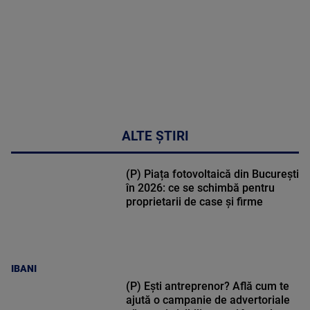
metabolic
MAI
MULTE
DETALII
17:46
ALTE ȘTIRI
(P) Piața fotovoltaică din București
în 2026: ce se schimbă pentru
proprietarii de case și firme
IBANI
(P) Ești antreprenor? Află cum te
ajută o campanie de advertoriale