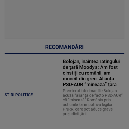
RECOMANDĂRI
Bolojan, înaintea ratingului
de țară Moody’s: Am fost
cinstiți cu românii, am
muncit din greu. Alianța
PSD-AUR ”minează” țara
Premierul interimar Ilie Bolojan
STIRI POLITICE
acuză ”alianța de facto PSD-AUR”
că ”minează” România prin
acțiunile lor împotriva legilor
PNRR, care pot aduce grave
prejudicii țării.