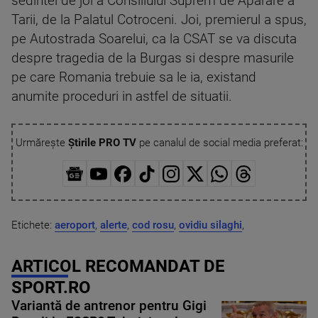
sedintei de joi a Consiliului Suprem de Aparare a
Tarii, de la Palatul Cotroceni. Joi, premierul a spus,
pe Autostrada Soarelui, ca la CSAT se va discuta
despre tragedia de la Burgas si despre masurile
pe care Romania trebuie sa le ia, existand
anumite proceduri in astfel de situatii.
Urmărește
Știrile PRO TV
pe canalul de social media preferat:
Etichete:
aeroport
,
alerte
,
cod rosu
,
ovidiu silaghi
,
ARTICOL RECOMANDAT DE
SPORT.RO
Variantă de antrenor pentru Gigi