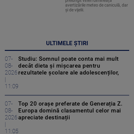
prelungit vineri dimineață
avertizările meteo de caniculă, dar
și de vijelii.
ULTIMELE ȘTIRI
07-
Studiu: Somnul poate conta mai mult
08-
decât dieta și mișcarea pentru
2026
rezultatele școlare ale adolescenților,
|
11:09
07-
Top 20 orașe preferate de Generația Z.
08-
Europa domină clasamentul celor mai
2026
apreciate destinații
|
11:05