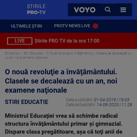
StirilePROTV
CAUTA
VOYO
TOATE 
PROTV NEWS LIVE
ULTIMELE ȘTIRI
LIVE
Știrile PRO TV de la ora 17:00
Stirileprotv
Stiri Educatie
O nouă revoluţie a învăţământului. Clasele se decalează cu
un an, noi examene naţionale
O nouă revoluţie a învăţământului.
Clasele se decalează cu un an, noi
examene naţionale
Data publicării:
01-04-2019 | 19:03
STIRI EDUCATIE
Data actualizării:
14-08-2025 | 11:28
Ministrul Educaţiei vrea să schimbe radical
structura învăţământului primar şi gimnazial.
Dispare clasa pregătitoare, aşa că toţi anii de