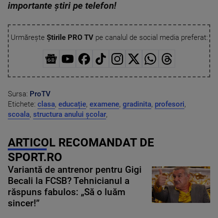
importante știri pe telefon!
Urmărește
Știrile PRO TV
pe canalul de social media preferat:
Sursa:
ProTV
Etichete:
clasa
,
educație
,
examene
,
gradinita
,
profesori
,
scoala
,
structura anului școlar
,
ARTICOL RECOMANDAT DE
SPORT.RO
Variantă de antrenor pentru Gigi
Becali la FCSB? Tehnicianul a
răspuns fabulos: „Să o luăm
sincer!”