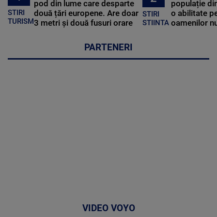
pod din lume care desparte
populație di
STIRI
două țări europene. Are doar
o abilitate p
STIRI
TURISM
3 metri și două fusuri orare
oamenilor nu
STIINTA
PARTENERI
VIDEO VOYO