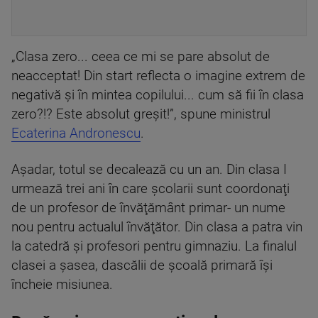
„Clasa zero... ceea ce mi se pare absolut de
neacceptat! Din start reflecta o imagine extrem de
negativă şi în mintea copilului... cum să fii în clasa
zero?!? Este absolut greşit!”, spune ministrul
Ecaterina Andronescu
.
Aşadar, totul se decalează cu un an. Din clasa I
urmează trei ani în care şcolarii sunt coordonaţi
de un profesor de învăţământ primar- un nume
nou pentru actualul învăţător. Din clasa a patra vin
la catedră şi profesori pentru gimnaziu. La finalul
clasei a şasea, dascălii de şcoală primară îşi
încheie misiunea.