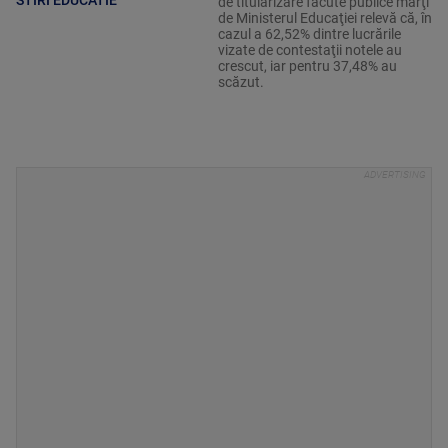
de titularizare făcute publice marţi
de Ministerul Educaţiei relevă că, în
cazul a 62,52% dintre lucrările
vizate de contestaţii notele au
crescut, iar pentru 37,48% au
scăzut.