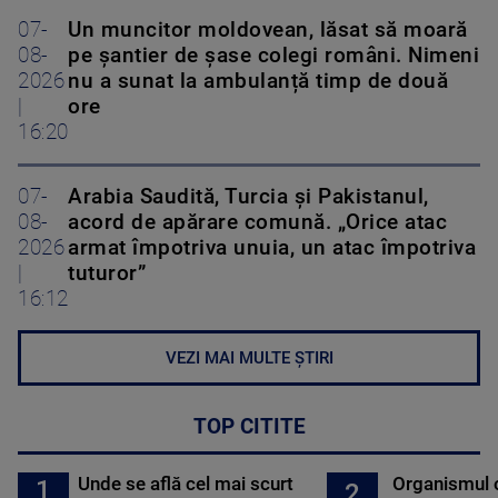
07-
Un muncitor moldovean, lăsat să moară
08-
pe șantier de șase colegi români. Nimeni
2026
nu a sunat la ambulanță timp de două
|
ore
16:20
07-
Arabia Saudită, Turcia și Pakistanul,
08-
acord de apărare comună. „Orice atac
2026
armat împotriva unuia, un atac împotriva
|
tuturor”
16:12
VEZI MAI MULTE ȘTIRI
TOP CITITE
Unde se află cel mai scurt
Organismul 
1
2