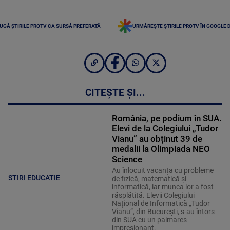
UGĂ ȘTIRILE PROTV CA SURSĂ PREFERATĂ
URMĂREȘTE ȘTIRILE PROTV ÎN GOOGLE 
CITEȘTE ȘI...
România, pe podium în SUA.
Elevi de la Colegiului „Tudor
Vianu” au obținut 39 de
medalii la Olimpiada NEO
Science
Au înlocuit vacanța cu probleme
STIRI EDUCATIE
de fizică, matematică și
informatică, iar munca lor a fost
răsplătită. Elevii Colegiului
Național de Informatică „Tudor
Vianu”, din București, s-au întors
din SUA cu un palmares
impresionant.