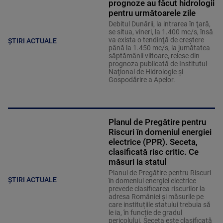
prognoze au făcut hidrologii
pentru următoarele zile
Debitul Dunării, la intrarea în ţară,
se situa, vineri, la 1.400 mc/s, însă
va exista o tendinţă de creştere
ȘTIRI ACTUALE
până la 1.450 mc/s, la jumătatea
săptămânii viitoare, reiese din
prognoza publicată de Institutul
Naţional de Hidrologie şi
Gospodărire a Apelor.
Planul de Pregătire pentru
Riscuri în domeniul energiei
electrice (PPR). Seceta,
clasificată risc critic. Ce
măsuri ia statul
Planul de Pregătire pentru Riscuri
ȘTIRI ACTUALE
în domeniul energiei electrice
prevede clasificarea riscurilor la
adresa României și măsurile pe
care instituțiile statului trebuia să
le ia, în funcție de gradul
pericolului. Seceta este clasificată