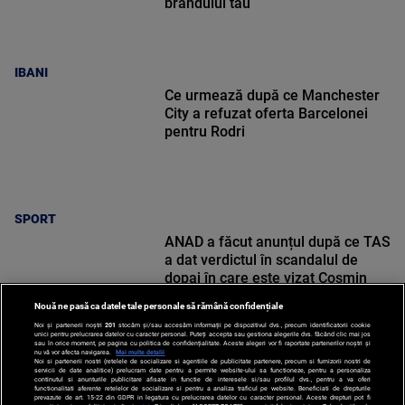
brandului tău
IBANI
Ce urmează după ce Manchester
City a refuzat oferta Barcelonei
pentru Rodri
SPORT
ANAD a făcut anunțul după ce TAS
a dat verdictul în scandalul de
dopaj în care este vizat Cosmin
Matei
Nouă ne pasă ca datele tale personale să rămână confidențiale
Noi și partenerii noștri
201
stocăm și/sau accesăm informații pe dispozitivul dvs., precum identificatorii cookie
unici pentru prelucrarea datelor cu caracter personal. Puteți accepta sau gestiona alegerile dvs. făcând clic mai jos
sau în orice moment, pe pagina cu politica de confidențialitate. Aceste alegeri vor fi raportate partenerilor noștri și
nu vă vor afecta navigarea.
Mai multe detalii
Noi si partenerii nostri (retelele de socializare si agentiile de publicitate partenere, precum si furnizorii nostri de
SPORT
servicii de date analitice) prelucram date pentru a permite website-ului sa functioneze, pentru a personaliza
continutul si anunturile publicitare afisate in functie de interesele si/sau profilul dvs., pentru a va oferi
functionalitati aferente retelelor de socializare si pentru a analiza traficul pe website. Beneficiati de drepturile
prevazute de art. 15-22 din GDPR in legatura cu prelucrarea datelor cu caracter personal. Aceste drepturi pot fi