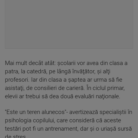
Mai mult decât atât: şcolarii vor avea din clasa a
patra, la catedră, pe lângă învăţător, şi alţi
profesori. Iar din clasa a şaptea ar urma să fie
asistaţi, de consilieri de carieră. În ciclul primar,
elevii ar trebui să dea două evaluări naţionale.
''Este un teren alunecos''- avertizează specialiştii în
psihologia copilului, care consideră că aceste
testări pot fi un antrenament, dar şi o uriaşă sursă
de stres.