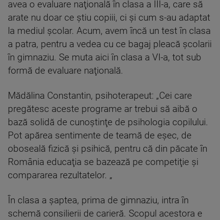
avea o evaluare naţională în clasa a III-a, care să
arate nu doar ce ştiu copiii, ci şi cum s-au adaptat
la mediul şcolar. Acum, avem încă un test în clasa
a patra, pentru a vedea cu ce bagaj pleacă şcolarii
în gimnaziu. Se muta aici în clasa a VI-a, tot sub
formă de evaluare naţională.
Mădălina Constantin, psihoterapeut: „Cei care
pregătesc aceste programe ar trebui să aibă o
bază solidă de cunoştinţe de psihologia copilului.
Pot apărea sentimente de teamă de eşec, de
oboseală fizică şi psihică, pentru că din păcate în
România educaţia se bazează pe competiţie şi
compararea rezultatelor. „
În clasa a şaptea, prima de gimnaziu, intra în
schemă consilierii de carieră. Scopul acestora e