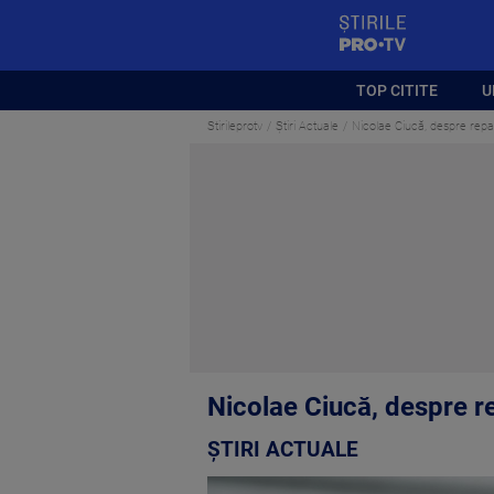
StirilePROTV
TOP CITITE
U
Stirileprotv
Știri Actuale
Nicolae Ciucă, despre repa
Nicolae Ciucă, despre r
ȘTIRI ACTUALE