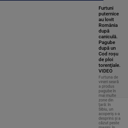
Furtuni
puternice
au lovit
România
după
caniculă.
Pagube
după un
Cod roşu
de ploi
torenţiale.
VIDEO
Furtuna de
vineri seară
a produs
pagube în
mai multe
zone din
ţară: în
Sibiu, un
acoperiş s-a
desprins și a
căzut peste
maşini, în