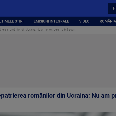
P
LTIMELE ȘTIRI
EMISIUNI INTEGRALE
VIDEO
ROMÂNIA,
trierea românilor din Ucraina: Nu am primit cereri până acum
epatrierea românilor din Ucraina: Nu am p