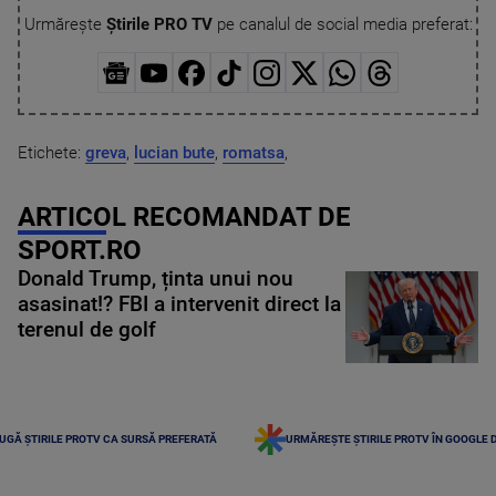
Urmărește
Știrile PRO TV
pe canalul de social media preferat:
Etichete:
greva
,
lucian bute
,
romatsa
,
ARTICOL RECOMANDAT DE
SPORT.RO
Donald Trump, ținta unui nou
asasinat!? FBI a intervenit direct la
terenul de golf
UGĂ ȘTIRILE PROTV CA SURSĂ PREFERATĂ
URMĂREȘTE ȘTIRILE PROTV ÎN GOOGLE 