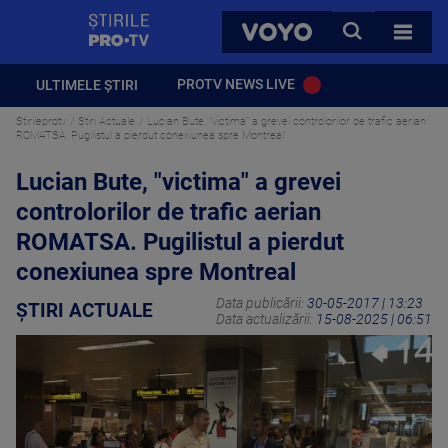
StirilePROTV
CAUTA
VOYO
TOATE 
PROTV NEWS LIVE
ULTIMELE ȘTIRI
Stirileprotv
Știri Actuale
Lucian Bute, "victima" a grevei controlorilor de trafic aerian
ROMATSA. Pugilistul a pierdut conexiunea spre Montreal
Lucian Bute, "victima" a grevei
controlorilor de trafic aerian
ROMATSA. Pugilistul a pierdut
conexiunea spre Montreal
Data publicării:
30-05-2017 | 13:23
ȘTIRI ACTUALE
Data actualizării:
15-08-2025 | 06:51