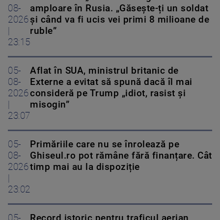
08-
amploare în Rusia. „Găsește-ți un soldat
2026
și când va fi ucis vei primi 8 milioane de
|
ruble”
23:15
05-
Aflat în SUA, ministrul britanic de
08-
Externe a evitat să spună dacă îl mai
2026
consideră pe Trump „idiot, rasist și
|
misogin”
23:07
05-
Primăriile care nu se înrolează pe
08-
Ghiseul.ro pot rămâne fără finanțare. Cât
2026
timp mai au la dispoziție
|
23:02
05-
Record istoric pentru traficul aerian