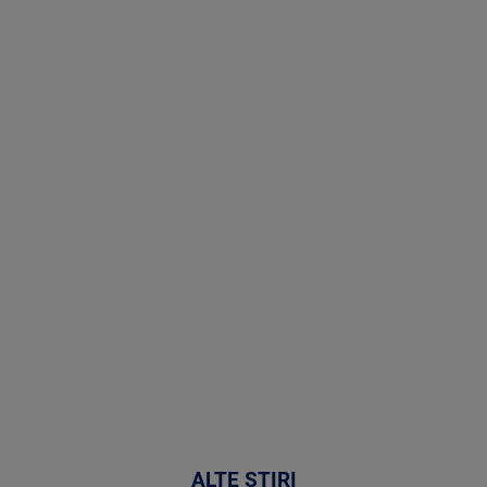
Stirile PRO
TV # 19.00 -
05 August
2026
MAI
MULTE
DETALII
50:27
ALTE ȘTIRI