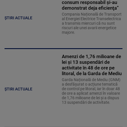
consum responsabil şi-au
demonstrat deja eficienţa”
Compania Națională de Transport
ȘTIRI ACTUALE
al Energiei Electrice Transelectrica
a transmis miercuri că nu sunt
riscuri ale unei avarii energetice
majore.
Amenzi de 1,76 milioane de
lei și 13 suspendări de
activitate în 48 de ore pe
litoral, de la Garda de Mediu
Garda Națională de Mediu (GNM)
a desfășurat o acțiune tematică
de control pe litoral, iar în doar 48
ȘTIRI ACTUALE
de ore a aplicat amenzi în valoare
de 1,76 milioane de lei și a dispus
13 suspendări de activitate.