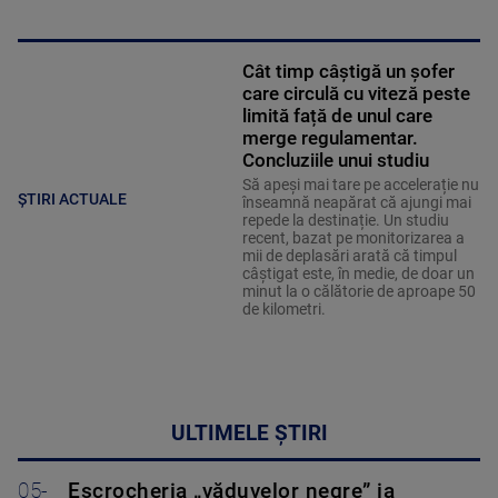
Cât timp câștigă un șofer
care circulă cu viteză peste
limită față de unul care
merge regulamentar.
Concluziile unui studiu
Să apeși mai tare pe accelerație nu
ȘTIRI ACTUALE
înseamnă neapărat că ajungi mai
repede la destinație. Un studiu
recent, bazat pe monitorizarea a
mii de deplasări arată că timpul
câștigat este, în medie, de doar un
minut la o călătorie de aproape 50
de kilometri.
ULTIMELE ȘTIRI
05-
Escrocheria „văduvelor negre” ia