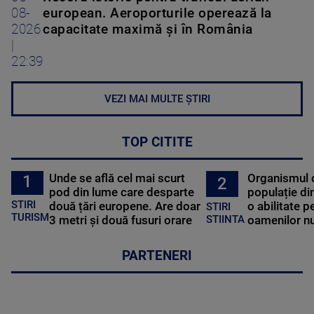
08-
european. Aeroporturile operează la
2026
capacitate maximă și în România
|
22:39
VEZI MAI MULTE ȘTIRI
TOP CITITE
Unde se află cel mai scurt
Organismul 
1
2
pod din lume care desparte
populație di
STIRI
două țări europene. Are doar
o abilitate p
STIRI
TURISM
3 metri și două fusuri orare
oamenilor nu
STIINTA
PARTENERI