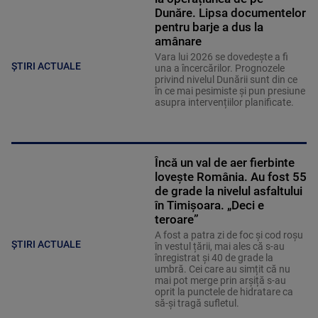
Dunăre. Lipsa documentelor
pentru barje a dus la
amânare
Vara lui 2026 se dovedește a fi
ȘTIRI ACTUALE
una a încercărilor. Prognozele
privind nivelul Dunării sunt din ce
în ce mai pesimiste și pun presiune
asupra intervențiilor planificate.
Încă un val de aer fierbinte
lovește România. Au fost 55
de grade la nivelul asfaltului
în Timișoara. „Deci e
teroare”
A fost a patra zi de foc și cod roșu
ȘTIRI ACTUALE
în vestul țării, mai ales că s-au
înregistrat și 40 de grade la
umbră. Cei care au simțit că nu
mai pot merge prin arșiță s-au
oprit la punctele de hidratare ca
să-și tragă sufletul.