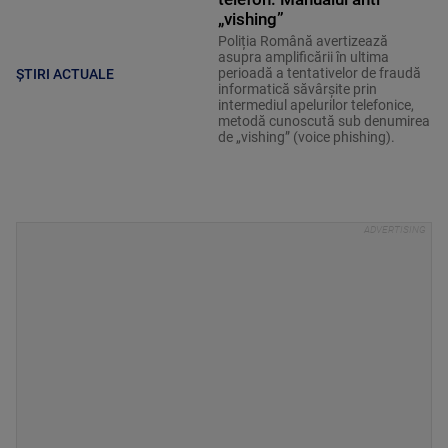
„vishing”
Poliția Română avertizează
asupra amplificării în ultima
perioadă a tentativelor de fraudă
ȘTIRI ACTUALE
informatică săvârșite prin
intermediul apelurilor telefonice,
metodă cunoscută sub denumirea
de „vishing” (voice phishing).