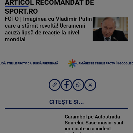
ARTICOL RECOMANDAT DE
SPORT.RO
FOTO | Imaginea cu Vladimir Putin
care a stârnit revoltă! Ucrainenii
acuză lipsă de reacție la nivel
mondial
UGĂ ȘTIRILE PROTV CA SURSĂ PREFERATĂ
URMĂREȘTE ȘTIRILE PROTV ÎN GOOGLE 
CITEȘTE ȘI...
Carambol pe Autostrada
Soarelui. Șase mașini sunt
implicate în accident.