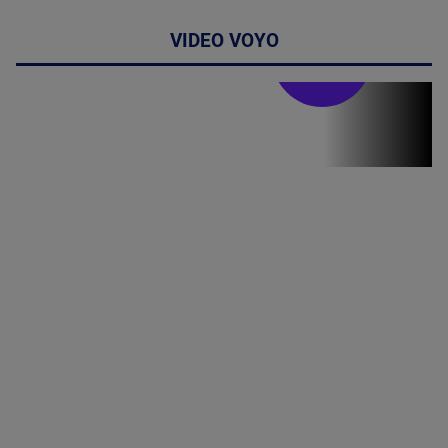
VIDEO VOYO
Stirile PRO TV
Stirile PRO
TV # 07.00 -
09 August
2026
MAI
MULTE
DETALII