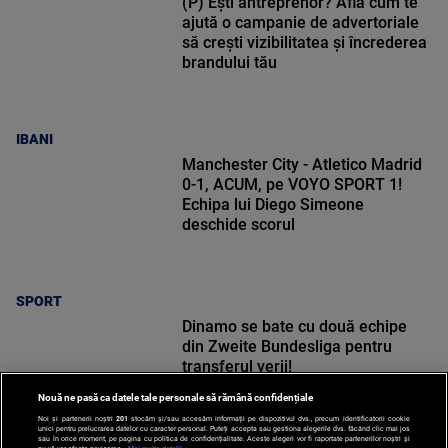
(P) Ești antreprenor? Află cum te
ajută o campanie de advertoriale
să crești vizibilitatea și încrederea
brandului tău
IBANI
Manchester City - Atletico Madrid
0-1, ACUM, pe VOYO SPORT 1!
Echipa lui Diego Simeone
deschide scorul
SPORT
Dinamo se bate cu două echipe
din Zweite Bundesliga pentru
transferul verii!
Nouă ne pasă ca datele tale personale să rămână confidențiale
Noi și partenerii noștri
201
stocăm și/sau accesăm informații pe dispozitivul dvs., precum identificatorii cookie
unici pentru prelucrarea datelor cu caracter personal. Puteți accepta sau gestiona alegerile dvs. făcând clic mai jos
sau în orice moment, pe pagina cu politica de confidențialitate. Aceste alegeri vor fi raportate partenerilor noștri și