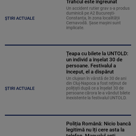
Traficul este îngreunat
Un accident rutier grav s-a produs
duminică pe A2 București-
Constanța, în zona localității
ȘTIRI ACTUALE
Cernavodă. Șase mașini sunt
implicate.
Țeapa cu bilete la UNTOLD:
un individ a înșelat 30 de
persoane. Festivalul a
început, el a dispărut
Un clujean în vârstă de 30 de ani
din Cluj-Napoca a fost reținut de
polițiști după ce a înșelat 30 de
ȘTIRI ACTUALE
persoane cărora le-a vândut bilete
inexistente la festivalul UNTOLD.
Poliția Română: Nicio bancă
legitimă nu îți cere asta la
telefon. Manualul anti