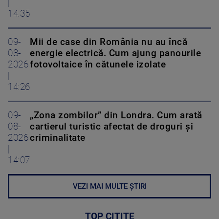
|
14:35
09-
Mii de case din România nu au încă
08-
energie electrică. Cum ajung panourile
2026
fotovoltaice în cătunele izolate
|
14:26
09-
„Zona zombilor” din Londra. Cum arată
08-
cartierul turistic afectat de droguri și
2026
criminalitate
|
14:07
VEZI MAI MULTE ȘTIRI
TOP CITITE