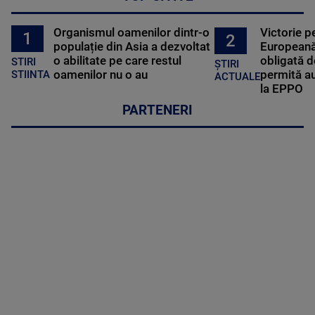
Organismul oamenilor dintr-o
Victorie p
1
2
populație din Asia a dezvoltat
Europeană
o abilitate pe care restul
obligată d
STIRI
ȘTIRI
oamenilor nu o au
permită au
STIINTA
ACTUALE
la EPPO
PARTENERI