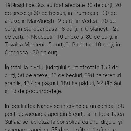
Tătărăştii de Sus au fost afectate 30 de curţi, 20
de anexe şi 30 de beciuri, în Frumoasa - 20 de
anexe, în Mârzăneşti - 2 curţi, în Vedea - 20 de
curţi, în Ştorobăneasa - 8 curţi, în Ciolăneşti - 20
de curţi, în Necşeşti - 10 anexe şi 30 de curţi, în
Trivalea Mosteni - 5 curţi, în Băbăiţa - 10 curţi, în
Orbeasca - 30 de curţi.
În total, la nivelul judeţului sunt afectate 153 de
curţi, 50 de anexe, 30 de beciuri, 398 ha terenuri
arabile, 437 ha păşuni, 180 ha păduri, 92 fântâni
şi 13 de poduri/podeţe.
În localitatea Nanov se intervine cu un echipaj ISU
pentru evacuarea apei din 5 curţi, iar în localitatea
Suhaia se lucrează la consolidarea unui digului şi
evacuarea apei, cu 55 de subofiţeri, 4 ofiţeri, o