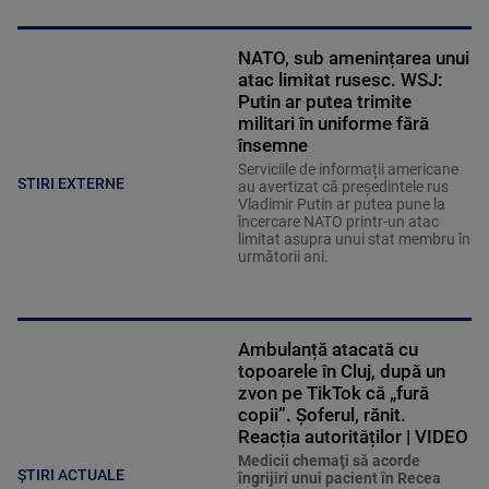
NATO, sub amenințarea unui
atac limitat rusesc. WSJ:
Putin ar putea trimite
militari în uniforme fără
însemne
Serviciile de informații americane
STIRI EXTERNE
au avertizat că președintele rus
Vladimir Putin ar putea pune la
încercare NATO printr-un atac
limitat asupra unui stat membru în
următorii ani.
Ambulanță atacată cu
topoarele în Cluj, după un
zvon pe TikTok că „fură
copii”. Șoferul, rănit.
Reacția autorităților | VIDEO
Medicii chemaţi să acorde
ȘTIRI ACTUALE
îngrijiri unui pacient în Recea