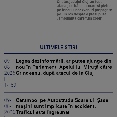
Cristur, judeţul Cluj, au fost
atacaţi cu bâte, topoare şi pietre,
pe fondul unor zvonuri propagate
pe TikTok despre o presupusă
„ambulanţă care fură copii”.
ULTIMELE ȘTIRI
09-
Legea dezinformării, ar putea ajunge din
08-
nou în Parlament. Apelul lui Miruță către
2026
Grindeanu, după atacul de la Cluj
|
14:53
09-
Carambol pe Autostrada Soarelui. Șase
08-
mașini sunt implicate în accident.
2026
Traficul este îngreunat