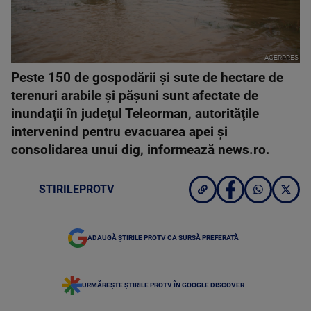
AGERPRES
Peste 150 de gospodării şi sute de hectare de
terenuri arabile şi păşuni sunt afectate de
inundaţii în judeţul Teleorman, autorităţile
intervenind pentru evacuarea apei şi
consolidarea unui dig, informează news.ro.
STIRILEPROTV
ADAUGĂ ȘTIRILE PROTV CA SURSĂ PREFERATĂ
URMĂREȘTE ȘTIRILE PROTV ÎN GOOGLE DISCOVER