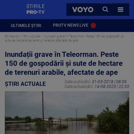
StirilePROTV
CAUTA
VOYO
TOATE 
PROTV NEWS LIVE
ULTIMELE ȘTIRI
Stirileprotv
Știri Actuale
Inundații grave în Teleorman. Peste 150 de gospodării şi
sute de hectare de terenuri arabile, afectate de ape
Inundații grave în Teleorman. Peste
150 de gospodării şi sute de hectare
de terenuri arabile, afectate de ape
Data publicării:
31-03-2018 | 08:59
ȘTIRI ACTUALE
Data actualizării:
14-08-2025 | 22:33