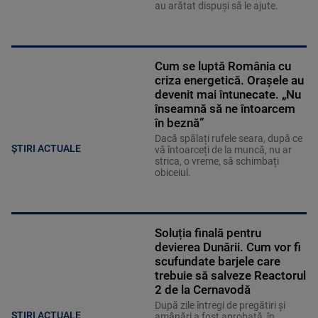
au arătat dispuși să le ajute.
Cum se luptă România cu
criza energetică. Orașele au
devenit mai întunecate. „Nu
înseamnă să ne întoarcem
în beznă”
Dacă spălați rufele seara, după ce
ȘTIRI ACTUALE
vă întoarceți de la muncă, nu ar
strica, o vreme, să schimbați
obiceiul.
Soluția finală pentru
devierea Dunării. Cum vor fi
scufundate barjele care
trebuie să salveze Reactorul
2 de la Cernavodă
După zile întregi de pregătiri și
ȘTIRI ACTUALE
amânări a fost aprobată, în