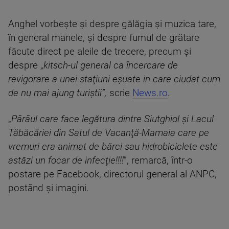
Anghel vorbeşte şi despre gălăgia şi muzica tare,
în general manele, şi despre fumul de grătare
făcute direct pe aleile de trecere, precum şi
despre „
kitsch-ul general ca încercare de
revigorare a unei staţiuni eşuate in care ciudat cum
de nu mai ajung turiştii”,
scrie
News.ro
.
„
Pârâul care face legătura dintre Siutghiol şi Lacul
Tăbăcăriei din Satul de Vacanţă-Mamaia care pe
vremuri era animat de bărci sau hidrobiciclete este
astăzi un focar de infecţie!!!!
”, remarcă, într-o
postare pe Facebook, directorul general al ANPC,
postând şi imagini.