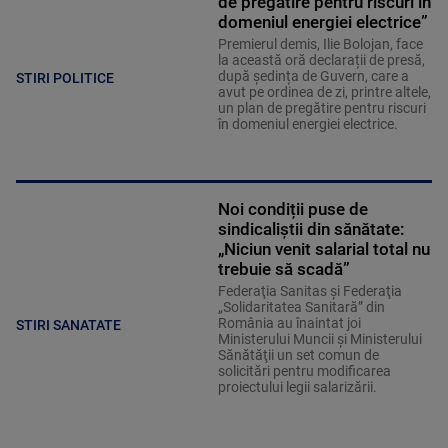
de pregătire pentru riscuri în
domeniul energiei electrice”
Premierul demis, Ilie Bolojan, face
la această oră declarații de presă,
după ședința de Guvern, care a
STIRI POLITICE
avut pe ordinea de zi, printre altele,
un plan de pregătire pentru riscuri
în domeniul energiei electrice.
Noi condiții puse de
sindicaliștii din sănătate:
„Niciun venit salarial total nu
trebuie să scadă”
Federaţia Sanitas şi Federaţia
„Solidaritatea Sanitară” din
România au înaintat joi
STIRI SANATATE
Ministerului Muncii şi Ministerului
Sănătăţii un set comun de
solicitări pentru modificarea
proiectului legii salarizării.