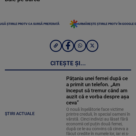
UGĂ ȘTIRILE PROTV CA SURSĂ PREFERATĂ
URMĂREȘTE ȘTIRILE PROTV ÎN GOOGLE 
CITEȘTE ȘI...
Pățania unei femei după ce
a primit un telefon. „Am
început să tremur când am
auzit că e vorba despre așa
ceva”
O nouă înșelătorie face victime
ȘTIRI ACTUALE
printre creduli, în special oameni în
vârstă. Cinci indivizi au lăsat fără
economii cel puțin două femei,
după ce le-au convins că cineva a
făcut credite în numele lor, iar ei s-