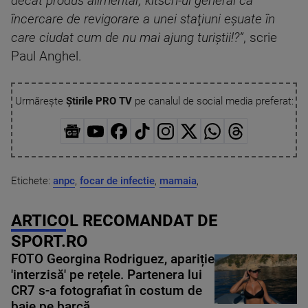
decât produs alimentar, kitsch-ul general ca
încercare de revigorare a unei staţiuni eşuate în
care ciudat cum de nu mai ajung turiştii!?”
, scrie
Paul Anghel.
Urmărește
Știrile PRO TV
pe canalul de social media preferat:
Etichete:
anpc
,
focar de infectie
,
mamaia
,
ARTICOL RECOMANDAT DE
SPORT.RO
FOTO Georgina Rodriguez, apariție
'interzisă' pe rețele. Partenera lui
CR7 s-a fotografiat în costum de
baie pe barcă