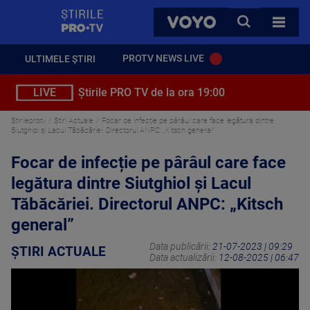
StirilePROTV
CAUTA
VOYO
TOATE 
PROTV NEWS LIVE
ULTIMELE ȘTIRI
LIVE
Știrile PRO TV de la ora 19:00
Stirileprotv
Știri Actuale
Focar de infecție pe pârâul care face legătura dintre
Siutghiol şi Lacul Tăbăcăriei. Directorul ANPC: „Kitsch general”
Focar de infecție pe pârâul care face
legătura dintre Siutghiol şi Lacul
Tăbăcăriei. Directorul ANPC: „Kitsch
general”
Data publicării:
21-07-2023 | 09:29
ȘTIRI ACTUALE
Data actualizării:
12-08-2025 | 06:47