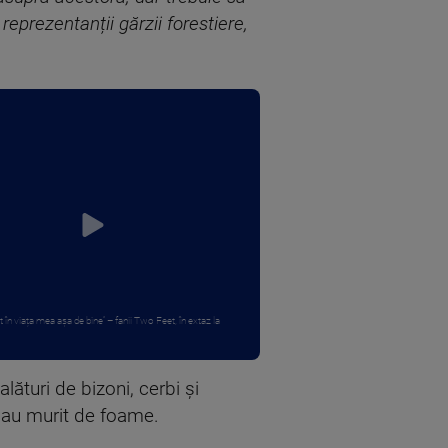
eprezentanții gărzii forestiere,
în viața mea așa de bine” – fanii Two Feet, în extaz la
ături de bizoni, cerbi şi
e au murit de foame.