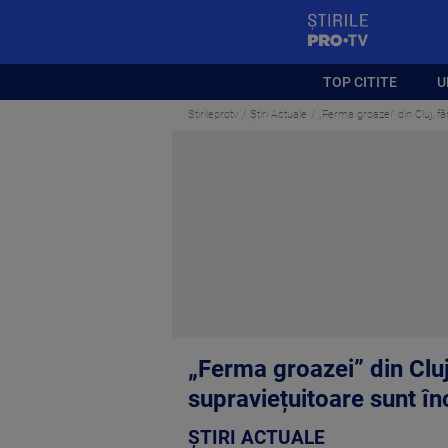
StirilePROTV
TOP CITITE
U
Stirileprotv
Știri Actuale
„Ferma groazei” din Cluj, f
„Ferma groazei” din Cluj
supraviețuitoare sunt în
ȘTIRI ACTUALE