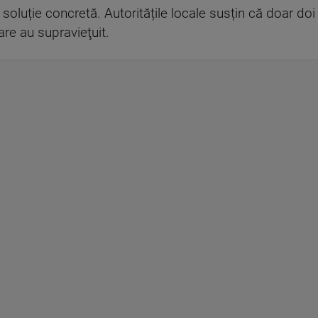
o soluție concretă. Autoritățile locale susțin că doar d
re au supravieţuit.