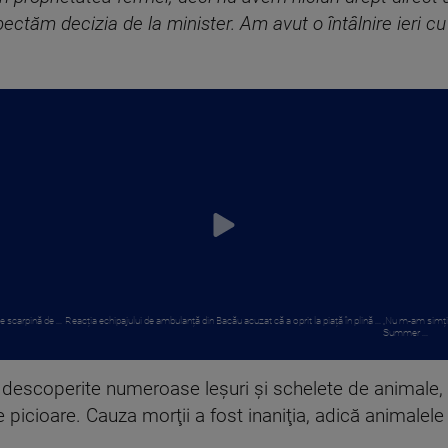
ctăm decizia de la minister. Am avut o întâlnire ieri cu r
e scarpină de ...
Reacția echipajului de ambulanță din Bacău acuzat că a oprit la piață în plină ...
„Nu m-am simțit 
Summer ...
 descoperite numeroase leșuri şi schelete de animale, al
 picioare. Cauza morţii a fost inaniţia, adică animalel