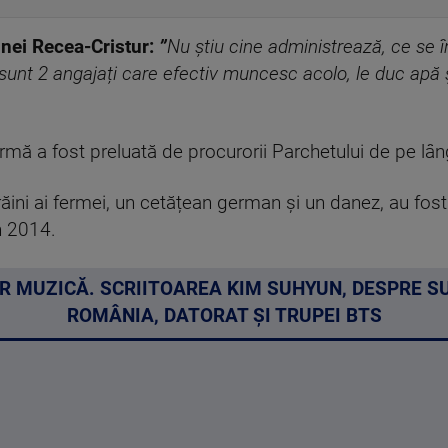
nei Recea-Cristur:
”
Nu știu cine administrează, ce se 
sunt 2 angajați care efectiv muncesc acolo, le duc apă 
ermă a fost preluată de procurorii Parchetului de pe lâ
trăini ai fermei, un cetățean german și un danez, au fost n
în 2014.
R MUZICĂ. SCRIITOAREA KIM SUHYUN, DESPRE S
ROMÂNIA, DATORAT ȘI TRUPEI BTS