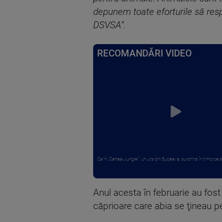
depunem toate eforturile să respe
DSVSA”.
RECOMANDĂRI VIDEO
Ca în „Cartea Junglei”: un urs din Suceava, surprins în timp ce s
Anul acesta în februarie au fost
căprioare care abia se ţineau pe