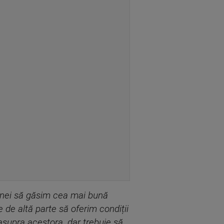
munei să găsim cea mai bună
e de altă parte să oferim condiții
asupra acestora, dar trebuie să