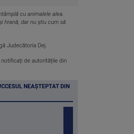
întâmplă cu animalele alea.
și hrană, dar nu știu cum să
ngă Judecătoria Dej.
otificați de autoritățile din
UCCESUL NEAȘTEPTAT DIN