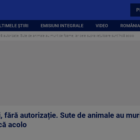
P
LTIMELE ȘTIRI
EMISIUNI INTEGRALE
VIDEO
ROMÂNIA,
ără autorizație. Sute de animale au murit de foame, iar cele supraviețuitoare sunt încă acolo
, fără autorizație. Sute de animale au mur
că acolo