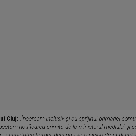
ui Cluj:
„Încercăm inclusiv şi cu sprijinul primăriei co
pectăm notificarea primită de la ministerul mediului și p
n proprietatea fermei, deci nu avem niciun drept direct 