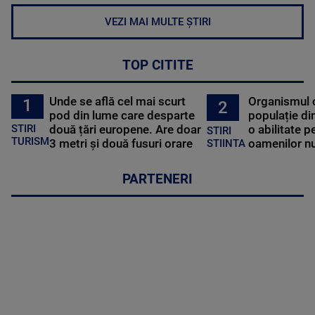
VEZI MAI MULTE ȘTIRI
TOP CITITE
Unde se află cel mai scurt
Organismul 
1
2
pod din lume care desparte
populație di
STIRI
două țări europene. Are doar
o abilitate p
STIRI
TURISM
3 metri și două fusuri orare
oamenilor nu
STIINTA
PARTENERI