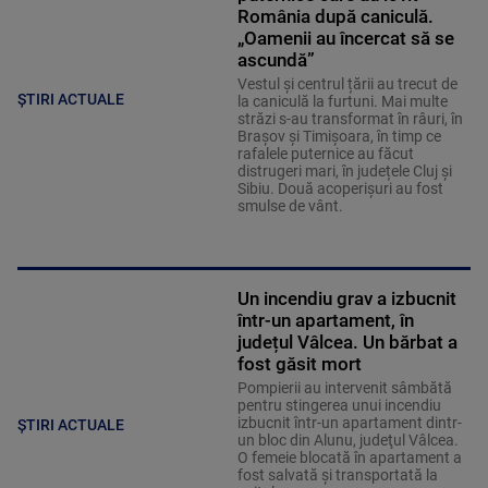
România după caniculă.
„Oamenii au încercat să se
ascundă”
Vestul și centrul țării au trecut de
ȘTIRI ACTUALE
la caniculă la furtuni. Mai multe
străzi s-au transformat în râuri, în
Brașov și Timișoara, în timp ce
rafalele puternice au făcut
distrugeri mari, în județele Cluj și
Sibiu. Două acoperișuri au fost
smulse de vânt.
Un incendiu grav a izbucnit
într-un apartament, în
județul Vâlcea. Un bărbat a
fost găsit mort
Pompierii au intervenit sâmbătă
pentru stingerea unui incendiu
izbucnit într-un apartament dintr-
ȘTIRI ACTUALE
un bloc din Alunu, judeţul Vâlcea.
O femeie blocată în apartament a
fost salvată şi transportată la