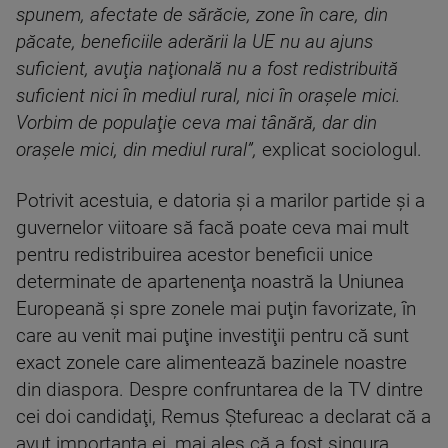
spunem, afectate de sărăcie, zone în care, din
păcate, beneficiile aderării la UE nu au ajuns
suficient, avuţia naţională nu a fost redistribuită
suficient nici în mediul rural, nici în oraşele mici.
Vorbim de populaţie ceva mai tânără, dar din
oraşele mici, din mediul rural”,
explicat sociologul.
Potrivit acestuia, e datoria şi a marilor partide şi a
guvernelor viitoare să facă poate ceva mai mult
pentru redistribuirea acestor beneficii unice
determinate de apartenenţa noastră la Uniunea
Europeană şi spre zonele mai puţin favorizate, în
care au venit mai puţine investiţii pentru că sunt
exact zonele care alimentează bazinele noastre
din diaspora. Despre confruntarea de la TV dintre
cei doi candidaţi, Remus Ştefureac a declarat că a
avut importanţa ei, mai ales că a fost singura.