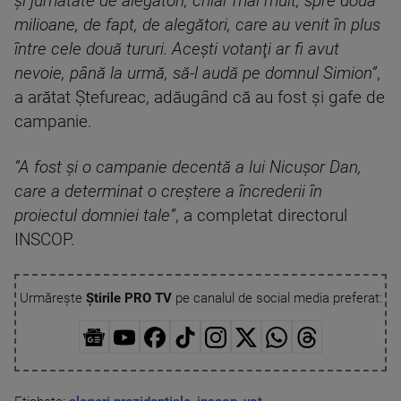
şi jumătate de alegători, chiar mai mult, spre două
milioane, de fapt, de alegători, care au venit în plus
între cele două tururi. Aceşti votanţi ar fi avut
nevoie, până la urmă, să-l audă pe domnul Simion”
,
a arătat Ştefureac, adăugând că au fost şi gafe de
campanie.
”A fost şi o campanie decentă a lui Nicuşor Dan,
care a determinat o creştere a încrederii în
proiectul domniei tale”
, a completat directorul
INSCOP.
Urmărește
Știrile PRO TV
pe canalul de social media preferat: