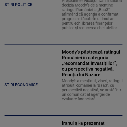
Președintele Nicușor Dan a salutat
STIRI POLITICE
decizia Moody’s de a menține
ratingul României la „Baa3”,
afirmând că agenția a confirmat
progresele făcute în ultimul an
pentru echilibrarea finanțelor
publice și reducerea cheltuielilor.
Moody’s păstrează ratingul
României în categoria
„recomandat investiţiilor”,
cu perspectiva negativă.
Reacția lui Nazare
Moody's a menţinut, vineri, ratingul
STIRI ECONOMICE
atribuit României la "Baa3", cu
perspectivă negativă, se arată într-
un comunicat al agenţiei de
evaluare financiară.
Iranul și-a prezentat