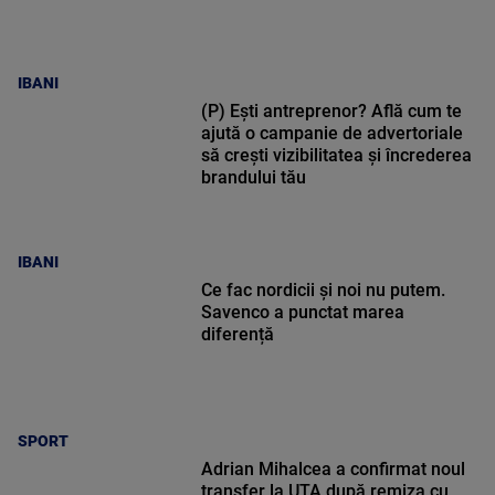
IBANI
(P) Ești antreprenor? Află cum te
ajută o campanie de advertoriale
să crești vizibilitatea și încrederea
brandului tău
IBANI
Ce fac nordicii și noi nu putem.
Savenco a punctat marea
diferență
SPORT
Adrian Mihalcea a confirmat noul
transfer la UTA după remiza cu