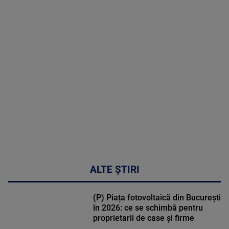
MAI
MULTE
DETALII
48:24
ALTE ȘTIRI
(P) Piața fotovoltaică din București
în 2026: ce se schimbă pentru
proprietarii de case și firme