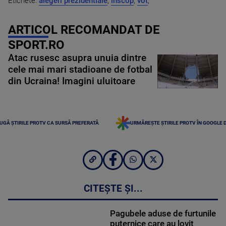
Etichete:
alegeri prezidentiale
,
inscop
,
vot
,
ARTICOL RECOMANDAT DE
SPORT.RO
Atac rusesc asupra unuia dintre
cele mai mari stadioane de fotbal
din Ucraina! Imagini uluitoare
UGĂ ȘTIRILE PROTV CA SURSĂ PREFERATĂ
URMĂREȘTE ȘTIRILE PROTV ÎN GOOGLE 
CITEȘTE ȘI...
Pagubele aduse de furtunile
puternice care au lovit