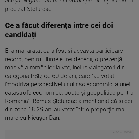
aceşti alegători au trecut votul spre Nicuşor Dan”
, a
precizat Ştefureac.
Ce a făcut diferența între cei doi
candidați
El a mai arătat că a fost şi această participare
record, pentru ultimele trei decenii, o prezenţă
masivă a românilor la vot, inclusiv alegători din
categoria PSD, de 60 de ani, care ”au votat
împotriva perspectivei unui risc economic, a unei
catastrofe economice, poate şi geopolitice pentru
România”. Remus Ştefureac a menţionat că şi cei
din zona 18-29 ani au votat într-o proporţie mai
mare cu Nicuşor Dan.