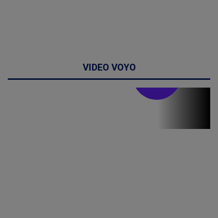
VIDEO VOYO
Stirile PRO TV
Stirile PRO
TV # 19.00 -
07 August
2026