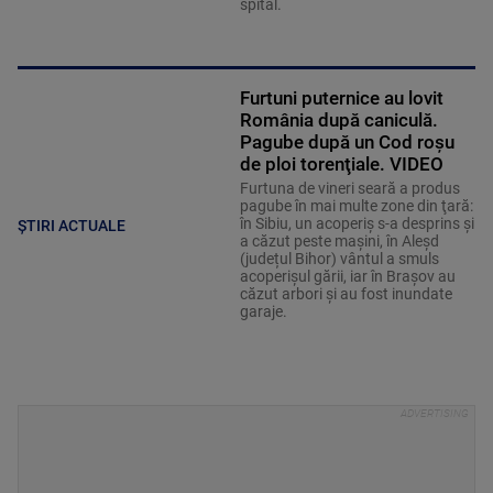
spital.
Furtuni puternice au lovit
România după caniculă.
Pagube după un Cod roşu
de ploi torenţiale. VIDEO
Furtuna de vineri seară a produs
pagube în mai multe zone din ţară:
în Sibiu, un acoperiş s-a desprins și
ȘTIRI ACTUALE
a căzut peste maşini, în Aleşd
(județul Bihor) vântul a smuls
acoperişul gării, iar în Braşov au
căzut arbori şi au fost inundate
garaje.