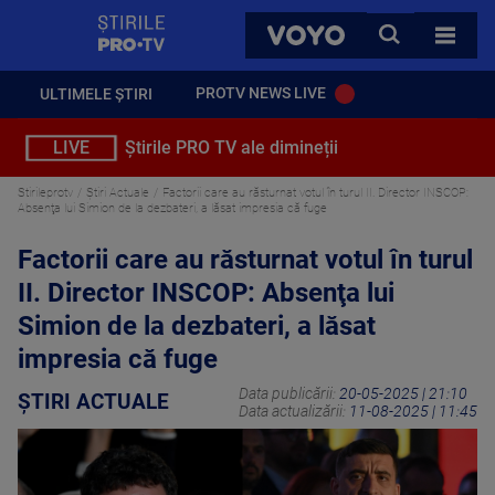
StirilePROTV
CAUTA
VOYO
TOATE 
PROTV NEWS LIVE
ULTIMELE ȘTIRI
LIVE
Știrile PRO TV ale dimineții
Stirileprotv
Știri Actuale
Factorii care au răsturnat votul în turul II. Director INSCOP:
Absenţa lui Simion de la dezbateri, a lăsat impresia că fuge
Factorii care au răsturnat votul în turul
II. Director INSCOP: Absenţa lui
Simion de la dezbateri, a lăsat
impresia că fuge
Data publicării:
20-05-2025 | 21:10
ȘTIRI ACTUALE
Data actualizării:
11-08-2025 | 11:45