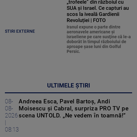
„trofeele” din războiul cu
SUA și Israel. Ce capturi au
scos la iveală Gardienii
Revoluției | FOTO
Iranul expune o parte dintre
STIRI EXTERNE
aeronavele americane şi
israeliene pe care susţine că le-a
doborât în timpul războiului de
aproape şase luni din Golful
Persic.
ULTIMELE ȘTIRI
08-
Andreea Esca, Pavel Bartoș, Andi
08-
Moisescu și Cabral, surpriza PRO TV pe
2026
scena UNTOLD. „Ne vedem în toamnă!”
|
08:13