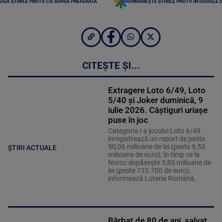
UGĂ ȘTIRILE PROTV CA SURSĂ PREFERATĂ
URMĂREȘTE ȘTIRILE PROTV ÎN GOOGLE 
CITEȘTE ȘI...
Extragere Loto 6/49, Loto
5/40 și Joker duminică, 9
iulie 2026. Câștiguri uriașe
puse în joc
Categoria I a jocului Loto 6/49
înregistrează un report de peste
50,06 milioane de lei (peste 9,53
ȘTIRI ACTUALE
milioane de euro), în timp ce la
Noroc depăşeşte 3,85 milioane de
lei (peste 733.700 de euro),
informează Loteria Română.
Bărbat de 80 de ani, salvat