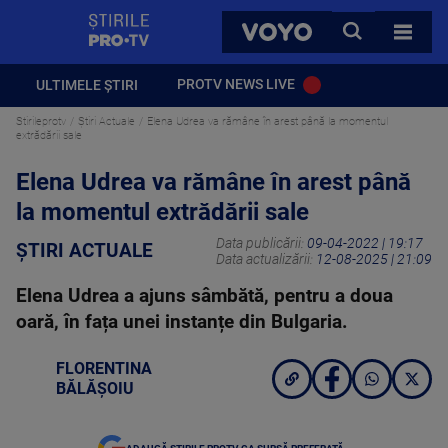
StirilePROTV
CAUTA
VOYO
TOATE 
PROTV NEWS LIVE
ULTIMELE ȘTIRI
Stirileprotv
Știri Actuale
Elena Udrea va rămâne în arest până la momentul
extrădării sale
Elena Udrea va rămâne în arest până
la momentul extrădării sale
Data publicării:
09-04-2022 | 19:17
ȘTIRI ACTUALE
Data actualizării:
12-08-2025 | 21:09
Elena Udrea a ajuns sâmbătă, pentru a doua
oară, în fața unei instanțe din Bulgaria.
FLORENTINA
BĂLĂȘOIU