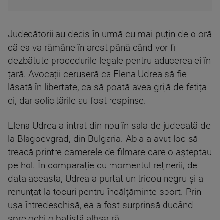
Judecătorii au decis în urmă cu mai puțin de o oră
că ea va rămâne în arest până când vor fi
dezbătute procedurile legale pentru aducerea ei în
țară. Avocații ceruseră ca Elena Udrea să fie
lăsată în libertate, ca să poată avea grijă de fetița
ei, dar solicitările au fost respinse.
Elena Udrea a intrat din nou în sala de judecată de
la Blagoevgrad, din Bulgaria. Abia a avut loc să
treacă printre camerele de filmare care o așteptau
pe hol. În comparație cu momentul reținerii, de
data aceasta, Udrea a purtat un tricou negru și a
renunțat la tocuri pentru încălțăminte sport. Prin
uşa întredeschisă, ea a fost surprinsă ducând
spre ochi o batistă albsatră.