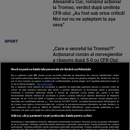
Alexandru Cuc, românul acționar
la Tromso, verdict după umilința
CFR-ului: „Au fost sub orice critică!
Nici noi nu ne așteptam la așa
ceva”
SPORT
„Care e secretul lui Tromso?!”
Acționarul român al norvegienilor
a răspuns după 5-0 cu CFR Cluj:
„Multe echipe românești nu știu”
Nouă ne pasă ca datele tale personale să rămână confidențiale
Noi și partenerii noștri
201
stocăm și/sau accesăm informații pe dispozitivul dvs., precum identificatorii cookie
unici pentru prelucrarea datelor cu caracter personal. Puteți accepta sau gestiona alegerile dvs. făcând clic mai jos
sau în orice moment, pe pagina cu politica de confidențialitate. Aceste alegeri vor fi raportate partenerilor noștri și
nu vă vor afecta navigarea.
Mai multe detalii
Noi si partenerii nostri (retelele de socializare si agentiile de publicitate partenere, precum si furnizorii nostri de
SPORT
servicii de date analitice) prelucram date pentru a permite website-ului sa functioneze, pentru a personaliza
continutul si anunturile publicitare afisate in functie de interesele si/sau profilul dvs., pentru a va oferi
functionalitati aferente retelelor de socializare si pentru a analiza traficul pe website. Beneficiati de drepturile
prevazute de art. 15-22 din GDPR in legatura cu prelucrarea datelor cu caracter personal. Aceste drepturi pot fi
exercitate prin modalitatea indicata
aici
. Prin click pe “ACCEPT TOATE”, acceptati folosirea tuturor Tehnologiilor de
tip Cookie, care implica inclusiv acceptul dvs. cu privire la stocarea/accesarea informatiilor de catre Vendor-ii cu
care colaboram. Prin click pe “VREAU SA MODIFIC SETARILE INDIVIDUAL” puteti schimba preferintele in mod
individual, mai putin cele legate de cookie strict necesare pentru functionarea website-ului.
Atât noi, cât și partenerii noștri prelucrăm datele pentru a oferi:
Dezvoltarea și îmbunătățirea serviciilor. Măsurarea performanței reclamelor. Stocarea și/sau accesarea informațiilor
de pe un dispozitiv. Utilizarea profilurilor pentru selectarea conținutului personalizat. Crearea profilurilor de conținut
personalizat. Utilizarea profilurilor pentru selectarea publicității personalizate. Crearea profilurilor pentru publicitate
personalizată. Măsurarea performanței conținutului. Înțelegerea publicului prin statistici sau combinații de date din