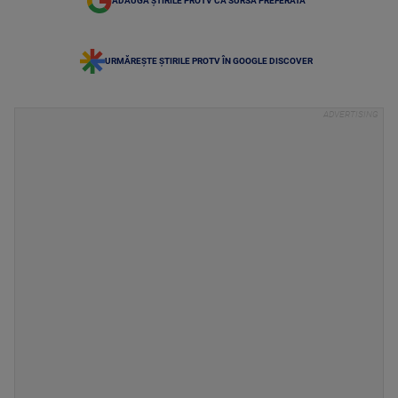
ADAUGĂ ȘTIRILE PROTV CA SURSĂ PREFERATĂ
URMĂREȘTE ȘTIRILE PROTV ÎN GOOGLE DISCOVER