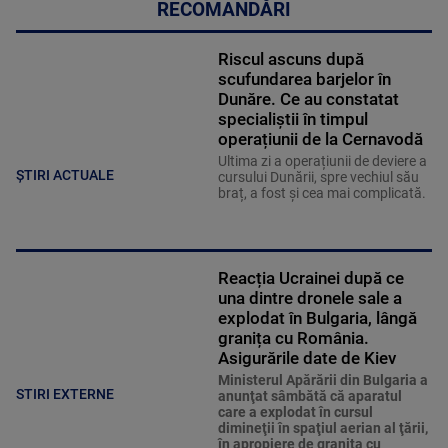
RECOMANDĂRI
Riscul ascuns după
scufundarea barjelor în
Dunăre. Ce au constatat
specialiștii în timpul
operațiunii de la Cernavodă
Ultima zi a operațiunii de deviere a
ȘTIRI ACTUALE
cursului Dunării, spre vechiul său
braț, a fost și cea mai complicată.
Reacția Ucrainei după ce
una dintre dronele sale a
explodat în Bulgaria, lângă
granița cu România.
Asigurările date de Kiev
Ministerul Apărării din Bulgaria a
STIRI EXTERNE
anunţat sâmbătă că aparatul
care a explodat în cursul
dimineţii în spaţiul aerian al ţării,
în apropiere de graniţa cu