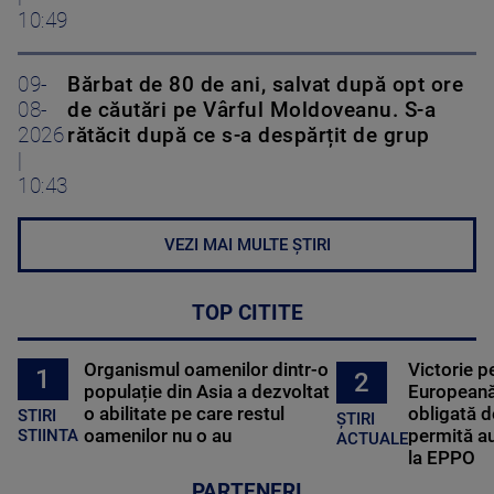
10:49
09-
Bărbat de 80 de ani, salvat după opt ore
08-
de căutări pe Vârful Moldoveanu. S-a
2026
rătăcit după ce s-a despărțit de grup
|
10:43
VEZI MAI MULTE ȘTIRI
TOP CITITE
Organismul oamenilor dintr-o
Victorie p
1
2
populație din Asia a dezvoltat
Europeană
o abilitate pe care restul
obligată d
STIRI
ȘTIRI
oamenilor nu o au
permită au
STIINTA
ACTUALE
la EPPO
PARTENERI