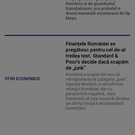
România şi de gazoductul
transbalcanic, era probabil o
dronă momeală ucraineană de tip
Maya.
Finanțele României se
pregătesc pentru cel de-al
treilea test. Standard &
Poor’s decide dacă scapăm
de „junk”
România a scapat din nou de
STIRI ECONOMICE
retrogradarea la categoria „junk”.
Agenția Moody's, a reconfirmat
ratingul României, dar cu
perspectivă negativă. Asta
înseamnă că țara noastră rămâne
pe ultima treaptă recomandată
investițiilor.