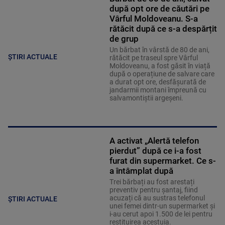
după opt ore de căutări pe
Vârful Moldoveanu. S-a
rătăcit după ce s-a despărțit
de grup
Un bărbat în vârstă de 80 de ani,
ȘTIRI ACTUALE
rătăcit pe traseul spre Vârful
Moldoveanu, a fost găsit în viață
după o operațiune de salvare care
a durat opt ore, desfășurată de
jandarmii montani împreună cu
salvamontiștii argeșeni.
A activat „Alertă telefon
pierdut” după ce i-a fost
furat din supermarket. Ce s-
a întâmplat după
Trei bărbați au fost arestați
preventiv pentru șantaj, fiind
acuzați că au sustras telefonul
ȘTIRI ACTUALE
unei femei dintr-un supermarket și
i-au cerut apoi 1.500 de lei pentru
restituirea acestuia.