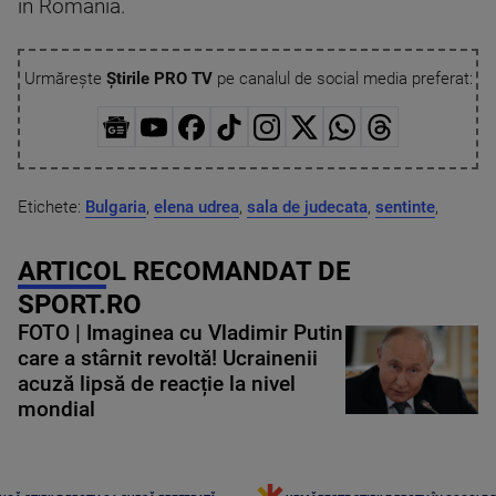
în România.
Urmărește
Știrile PRO TV
pe canalul de social media preferat:
Etichete:
Bulgaria
,
elena udrea
,
sala de judecata
,
sentinte
,
ARTICOL RECOMANDAT DE
SPORT.RO
FOTO | Imaginea cu Vladimir Putin
care a stârnit revoltă! Ucrainenii
acuză lipsă de reacție la nivel
mondial