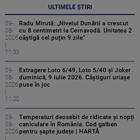
ULTIMELE ȘTIRI
09-
Radu Mirută: „Nivelul Dunării a crescut
08-
cu 8 centimetri la Cernavodă. Unitatea 2
2026
câștigă cel puțin 9 zile”
|
11:33
09-
Extragere Loto 6/49, Loto 5/40 și Joker
08-
duminică, 9 iulie 2026. Câștiguri uriașe
2026
puse în joc
|
11:00
09-
Temperaturi deosebit de ridicate și nopți
08-
caniculare în România. Cod galben
2026
pentru șapte județe | HARTĂ
|