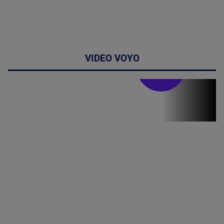
VIDEO VOYO
Stirile PRO TV
Stirile PRO
TV # 19.00 -
8 August
2026