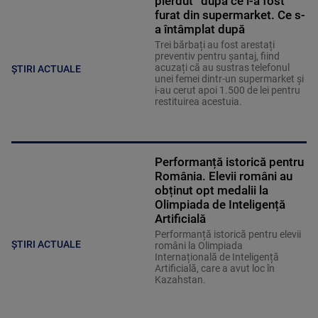
pierdut” după ce i-a fost
furat din supermarket. Ce s-
a întâmplat după
Trei bărbați au fost arestați
preventiv pentru șantaj, fiind
acuzați că au sustras telefonul
ȘTIRI ACTUALE
unei femei dintr-un supermarket și
i-au cerut apoi 1.500 de lei pentru
restituirea acestuia.
Performanță istorică pentru
România. Elevii români au
obținut opt medalii la
Olimpiada de Inteligență
Artificială
Performanță istorică pentru elevii
ȘTIRI ACTUALE
români la Olimpiada
Internațională de Inteligență
Artificială, care a avut loc în
Kazahstan.