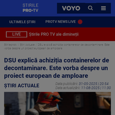
StirilePROTV
CAUTA
VOYO
TOATE 
PROTV NEWS LIVE
ULTIMELE ȘTIRI
LIVE
Știrile PRO TV ale dimineții
Stirileprotv
Știri Actuale
DSU explică achiziția containerelor de decontaminare. Este
vorba despre un proiect european de amploare
DSU explică achiziția containerelor de
decontaminare. Este vorba despre un
proiect european de amploare
Data publicării:
31-05-2025 | 20:54
ȘTIRI ACTUALE
Data actualizării:
11-08-2025 | 11:30