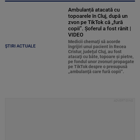
Ambulanță atacată cu
topoarele în Cluj, după un
zvon pe TikTok că „fură
copii”. Șoferul a fost rănit |
VIDEO
Medicii chemaţi să acorde
ȘTIRI ACTUALE
îngrijiri unui pacient în Recea
Cristur, judeţul Cluj, au fost
atacaţi cu bâte, topoare şi pietre,
pe fondul unor zvonuri propagate
pe TikTok despre o presupusă
„ambulanţă care fură copii”.