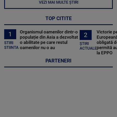
VEZI MAI MULTE ȘTIRI
TOP CITITE
Organismul oamenilor dintr-o
Victorie p
1
2
populație din Asia a dezvoltat
Europeană
o abilitate pe care restul
obligată d
STIRI
ȘTIRI
oamenilor nu o au
permită au
STIINTA
ACTUALE
la EPPO
PARTENERI