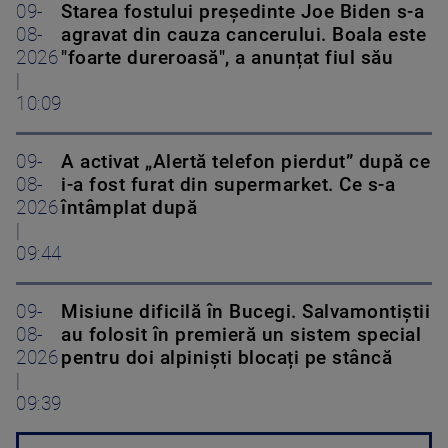
09-
Starea fostului președinte Joe Biden s-a
08-
agravat din cauza cancerului. Boala este
2026
"foarte dureroasă", a anunțat fiul său
|
10:09
09-
A activat „Alertă telefon pierdut” după ce
08-
i-a fost furat din supermarket. Ce s-a
2026
întâmplat după
|
09:44
09-
Misiune dificilă în Bucegi. Salvamontiștii
08-
au folosit în premieră un sistem special
2026
pentru doi alpiniști blocați pe stâncă
|
09:39