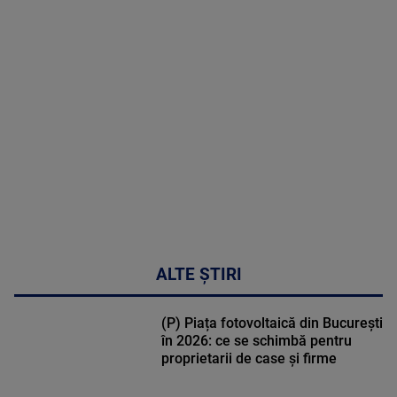
MAI
MULTE
DETALII
30:33
ALTE ȘTIRI
(P) Piața fotovoltaică din București
în 2026: ce se schimbă pentru
proprietarii de case și firme