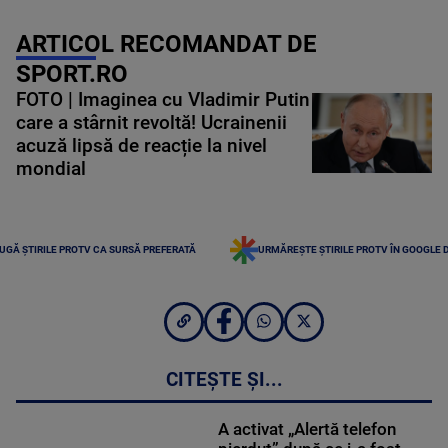
ARTICOL RECOMANDAT DE
SPORT.RO
FOTO | Imaginea cu Vladimir Putin
care a stârnit revoltă! Ucrainenii
acuză lipsă de reacție la nivel
mondial
UGĂ ȘTIRILE PROTV CA SURSĂ PREFERATĂ
URMĂREȘTE ȘTIRILE PROTV ÎN GOOGLE 
CITEȘTE ȘI...
A activat „Alertă telefon