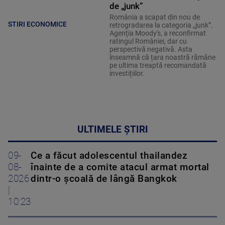
de „junk”
România a scapat din nou de
STIRI ECONOMICE
retrogradarea la categoria „junk”.
Agenția Moody's, a reconfirmat
ratingul României, dar cu
perspectivă negativă. Asta
înseamnă că țara noastră rămâne
pe ultima treaptă recomandată
investițiilor.
ULTIMELE ȘTIRI
09-
Ce a făcut adolescentul thailandez
08-
înainte de a comite atacul armat mortal
2026
dintr-o școală de lângă Bangkok
|
10:23