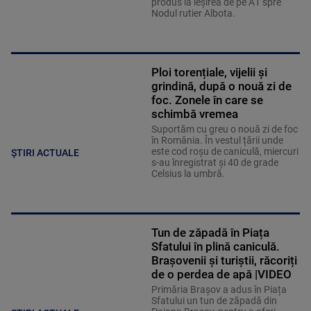
produs la ieșirea de pe A1 spre
Nodul rutier Albota.
Ploi torențiale, vijelii și
grindină, după o nouă zi de
foc. Zonele în care se
schimbă vremea
Suportăm cu greu o nouă zi de foc
în România. În vestul țării unde
este cod roșu de caniculă, miercuri
ȘTIRI ACTUALE
s-au înregistrat și 40 de grade
Celsius la umbră.
Tun de zăpadă în Piața
Sfatului în plină caniculă.
Brașovenii și turiștii, răcoriți
de o perdea de apă |VIDEO
Primăria Brașov a adus în Piața
Sfatului un tun de zăpadă din