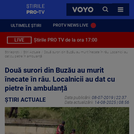
StirilePROTV
CAUTA
VOYO
TOATE 
PROTV NEWS LIVE
ULTIMELE ȘTIRI
LIVE
Știrile PRO TV de la ora 17:00
Stirileprotv
Știri Actuale
Două surori din Buzău au murit înecate în râu. Localnicii au
dat cu pietre în ambulanță
Două surori din Buzău au murit
înecate în râu. Localnicii au dat cu
pietre în ambulanță
Data publicării:
08-07-2019 | 22:37
ȘTIRI ACTUALE
Data actualizării:
14-08-2025 | 08:56