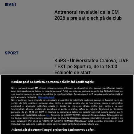
IBANI
Antrenorul revelației de la CM
2026 a preluat o echipă de club
SPORT
KuPS - Universitatea Craiova, LIVE
TEXT pe Sport.ro, de la 18:00.
Echipele de start!
Nouă ne pasă ca datele tale personale să rămână confidențiale
Noi și partenerii noștri
201
stocăm și/sau accesăm informații pe dispozitivul dvs., precum identificatorii cookie
unici pentru prelucrarea datelor cu caracter personal. Puteți accepta sau gestiona alegerile dvs. făcând clic mai jos
sau în orice moment, pe pagina cu politica de confidențialitate. Aceste alegeri vor fi raportate partenerilor noștri și
nu vă vor afecta navigarea.
Mai multe detalii
Noi si partenerii nostri (retelele de socializare si agentiile de publicitate partenere, precum si furnizorii nostri de
SPORT
servicii de date analitice) prelucram date pentru a permite website-ului sa functioneze, pentru a personaliza
continutul si anunturile publicitare afisate in functie de interesele si/sau profilul dvs., pentru a va oferi
functionalitati aferente retelelor de socializare si pentru a analiza traficul pe website. Beneficiati de drepturile
prevazute de art. 15-22 din GDPR in legatura cu prelucrarea datelor cu caracter personal. Aceste drepturi pot fi
exercitate prin modalitatea indicata
aici
. Prin click pe “ACCEPT TOATE”, acceptati folosirea tuturor Tehnologiilor de
tip Cookie, care implica inclusiv acceptul dvs. cu privire la stocarea/accesarea informatiilor de catre Vendor-ii cu
care colaboram. Prin click pe “VREAU SA MODIFIC SETARILE INDIVIDUAL” puteti schimba preferintele in mod
individual, mai putin cele legate de cookie strict necesare pentru functionarea website-ului.
Atât noi, cât și partenerii noștri prelucrăm datele pentru a oferi: