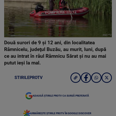
PRO TV
Două surori de 9 şi 12 ani, din localitatea
Râmnicelu, judeţul Buzău, au murit, luni, după
ce au intrat în râul Râmnicu Sărat şi nu au mai
putut ieşi la mal.
STIRILEPROTV
ADAUGĂ ȘTIRILE PROTV CA SURSĂ PREFERATĂ
URMĂREȘTE ȘTIRILE PROTV ÎN GOOGLE DISCOVER