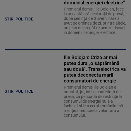
domeniul energiei electrice”
Premierul demis, Ilie Bolojan, face
la această oră declarații de presă,
după ședința de Guvern, care a
STIRI POLITICE
avut pe ordinea de zi, printre altele,
un plan de pregătire pentru riscuri
în domeniul energiei electrice.
Ilie Bolojan: Criza ar mai
putea dura „o săptămână
sau două". Transelectrica va
putea deconecta marii
consumatori de energie
Premierul demis Ilie Bolojan a
STIRI POLITICE
anunțat, joi, într-o conferință de
presă, că perioada de restricții la
consumul de energie nu s-a
încheiat și le-a cerut românilor să
mențină reducerea voluntară a
consumului.