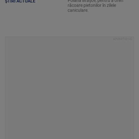
Poiana Brașov, pentru a oferi
ȘTIRI ACTUALE
răcoare pietonilor în zilele
caniculare.