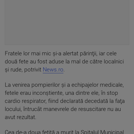
Fratele lor mai mic şi-a alertat părinţii, iar cele
două fete au fost aduse la mal de către localnici
şi rude, potrivit
News.ro
.
La venirea pompierilor şi a echipajelor medicale,
fetele erau inconştiente, una dintre ele, în stop
cardio respirator, fiind declarată decedată la faţa
locului, întrucât manevrele de resuscitare nu au
avut rezultat.
Cea de-a doua fetiţă a murit la Spitalul Municipal