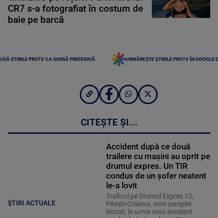
CR7 s-a fotografiat în costum de
baie pe barcă
UGĂ ȘTIRILE PROTV CA SURSĂ PREFERATĂ
URMĂREȘTE ȘTIRILE PROTV ÎN GOOGLE 
CITEȘTE ȘI...
Accident după ce două
trailere cu mașini au oprit pe
drumul expres. Un TIR
condus de un șofer neatent
le-a lovit
Traficul pe Drumul Expres 12,
ȘTIRI ACTUALE
Pitești-Craiova, este complet
blocat, în urma unui accident