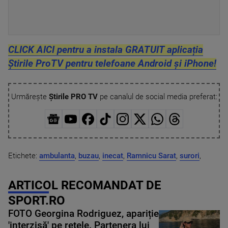
CLICK AICI pentru a instala GRATUIT aplicația
Știrile ProTV pentru telefoane Android și iPhone!
Urmărește
Știrile PRO TV
pe canalul de social media preferat:
Etichete:
ambulanta
,
buzau
,
inecat
,
Ramnicu Sarat
,
surori
,
ARTICOL RECOMANDAT DE
SPORT.RO
FOTO Georgina Rodriguez, apariție
'interzisă' pe rețele. Partenera lui