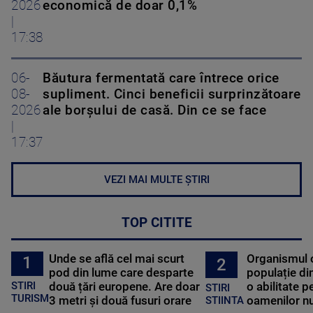
2026
economică de doar 0,1%
|
17:38
06-
Băutura fermentată care întrece orice
08-
supliment. Cinci beneficii surprinzătoare
2026
ale borșului de casă. Din ce se face
|
17:37
VEZI MAI MULTE ȘTIRI
TOP CITITE
Unde se află cel mai scurt
Organismul 
1
2
pod din lume care desparte
populație di
STIRI
două țări europene. Are doar
o abilitate p
STIRI
TURISM
3 metri și două fusuri orare
oamenilor nu
STIINTA