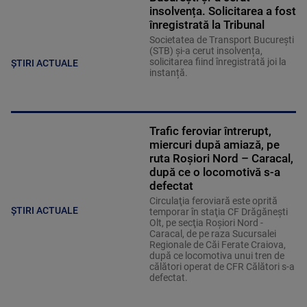
insolvența. Solicitarea a fost
înregistrată la Tribunal
Societatea de Transport București
(STB) și-a cerut insolvența,
solicitarea fiind înregistrată joi la
ȘTIRI ACTUALE
instanță.
Trafic feroviar întrerupt,
miercuri după amiază, pe
ruta Roşiori Nord – Caracal,
după ce o locomotivă s-a
defectat
Circulaţia feroviară este oprită
ȘTIRI ACTUALE
temporar în staţia CF Drăgăneşti
Olt, pe secţia Roşiori Nord -
Caracal, de pe raza Sucursalei
Regionale de Căi Ferate Craiova,
după ce locomotiva unui tren de
călători operat de CFR Călători s-a
defectat.