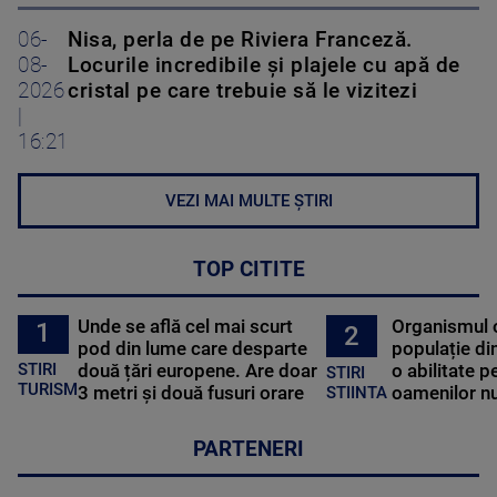
06-
Nisa, perla de pe Riviera Franceză.
08-
Locurile incredibile și plajele cu apă de
2026
cristal pe care trebuie să le vizitezi
|
16:21
VEZI MAI MULTE ȘTIRI
TOP CITITE
Unde se află cel mai scurt
Organismul 
1
2
pod din lume care desparte
populație di
STIRI
două țări europene. Are doar
o abilitate p
STIRI
TURISM
3 metri și două fusuri orare
oamenilor nu
STIINTA
PARTENERI