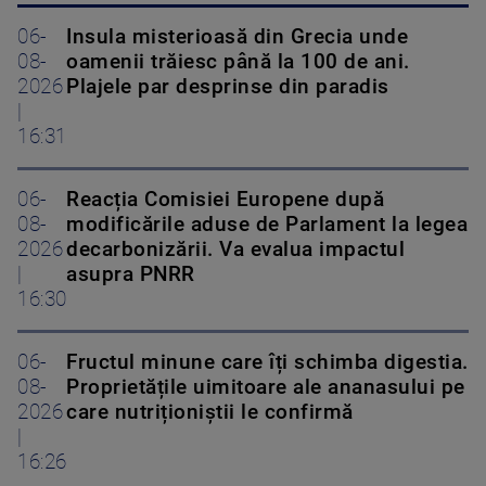
06-
Insula misterioasă din Grecia unde
08-
oamenii trăiesc până la 100 de ani.
2026
Plajele par desprinse din paradis
|
16:31
06-
Reacția Comisiei Europene după
08-
modificările aduse de Parlament la legea
2026
decarbonizării. Va evalua impactul
|
asupra PNRR
16:30
06-
Fructul minune care îți schimba digestia.
08-
Proprietățile uimitoare ale ananasului pe
2026
care nutriționiștii le confirmă
|
16:26