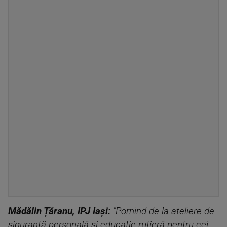
Mădălin Țăranu, IPJ Iași:
"Pornind de la ateliere de
siguranţă personală şi educaţie rutieră pentru cei