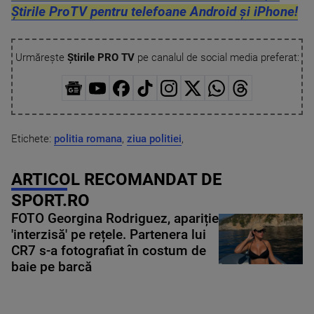
Știrile ProTV pentru telefoane Android și iPhone!
Urmărește
Știrile PRO TV
pe canalul de social media preferat:
Etichete:
politia romana
,
ziua politiei
,
ARTICOL RECOMANDAT DE
SPORT.RO
FOTO Georgina Rodriguez, apariție
'interzisă' pe rețele. Partenera lui
CR7 s-a fotografiat în costum de
baie pe barcă