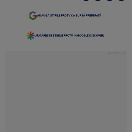
ADAUGĂ ȘTIRILE PROTV CA SURSĂ PREFERATĂ
URMĂREȘTE ȘTIRILE PROTV ÎN GOOGLE DISCOVER