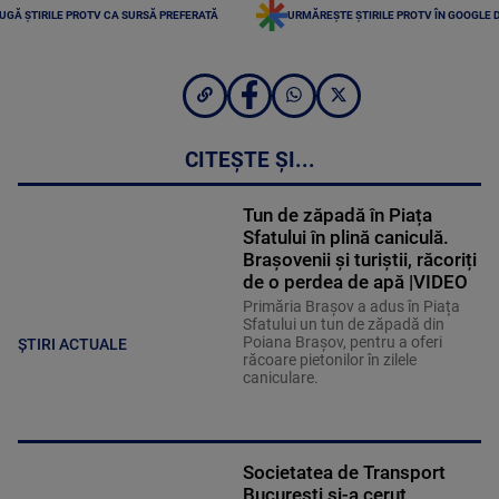
UGĂ ȘTIRILE PROTV CA SURSĂ PREFERATĂ
URMĂREȘTE ȘTIRILE PROTV ÎN GOOGLE 
CITEȘTE ȘI...
Tun de zăpadă în Piața
Sfatului în plină caniculă.
Brașovenii și turiștii, răcoriți
de o perdea de apă |VIDEO
Primăria Brașov a adus în Piața
Sfatului un tun de zăpadă din
Poiana Brașov, pentru a oferi
ȘTIRI ACTUALE
răcoare pietonilor în zilele
caniculare.
Societatea de Transport
București și-a cerut