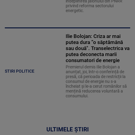
îndeplinirea jalonului din PNRR
privind reforma sectorului
energetic.
Ilie Bolojan: Criza ar mai
putea dura ”o săptămână
sau două". Transelectrica va
putea deconecta marii
consumatori de energie
Premierul demis Ilie Bolojan a
STIRI POLITICE
anunțat, joi, într-o conferință de
presă, că perioada de restricții la
consumul de energie nu s-a
încheiat și le-a cerut românilor să
mențină reducerea voluntară a
consumului.
ULTIMELE ȘTIRI