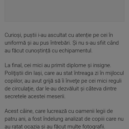
Curioși, puștii i-au ascultat cu atenție pe cei în
uniformă și au pus întrebări. Și nu s-au sfiit când
au făcut cunoștință cu echipamentul.
La final, cei mici au primit diplome și insigne.
Poliţiştii din Iaşi, care au stat întreaga zi în mijlocul
copiilor, au avut grijă să îi înveţe pe cei mici reguli
de circulaţie, dar le-au dezvăluit şi câteva dintre
secretele acestei meserii.
Acest câine, care lucrează cu oamenii legii de
patru ani, a fost îndelung analizat de copiii care nu
au ratat ocazia şi au făcut multe fotografii.