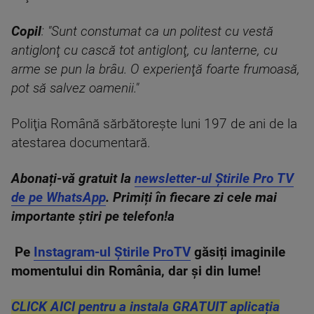
Copil
: "Sunt constumat ca un politest cu vestă
antiglonţ cu cască tot antiglonţ, cu lanterne, cu
arme se pun la brâu. O experienţă foarte frumoasă,
pot să salvez oamenii."
Poliţia Română sărbătoreşte luni 197 de ani de la
atestarea documentară.
Abonați-vă gratuit la
newsletter-ul Știrile Pro TV
de pe WhatsApp
. Primiți în fiecare zi cele mai
importante știri pe telefon!a
Pe
Instagram-ul Știrile ProTV
găsiți imaginile
momentului din România, dar și din lume!
CLICK AICI pentru a instala GRATUIT aplicația