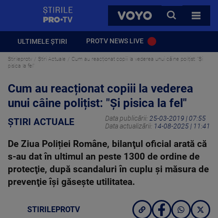
StirilePROTV
CAUTA
VOYO
TOATE 
PROTV NEWS LIVE
ULTIMELE ȘTIRI
Stirileprotv
Știri Actuale
Cum au reacționat copiii la vederea unui câine polițist: "Și
pisica la fel"
Cum au reacționat copiii la vederea
unui câine polițist: "Și pisica la fel"
Data publicării:
25-03-2019 | 07:55
ȘTIRI ACTUALE
Data actualizării:
14-08-2025 | 11:41
De Ziua Poliției Române, bilanţul oficial arată că
s-au dat în ultimul an peste 1300 de ordine de
protecţie, după scandaluri în cuplu şi măsura de
prevenţie îşi găseşte utilitatea.
STIRILEPROTV