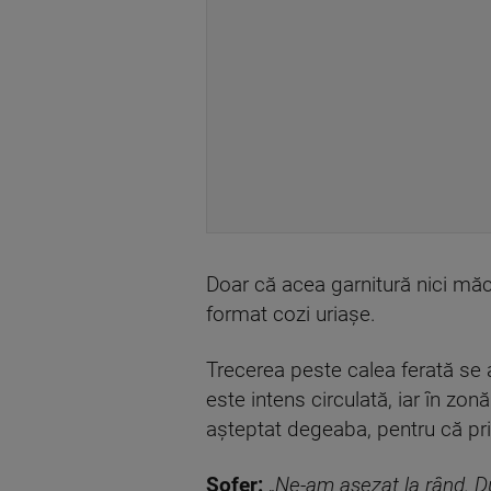
Doar că acea garnitură nici măca
format cozi uriașe.
Trecerea peste calea ferată se
este intens circulată, iar în zon
așteptat degeaba, pentru că prin
Șofer:
„
Ne-am așezat la rând. Du