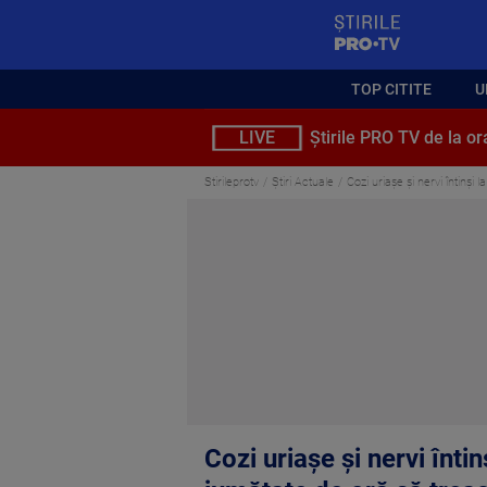
StirilePROTV
TOP CITITE
U
LIVE
Știrile PRO TV de la or
Stirileprotv
Știri Actuale
Cozi uriașe și nervi întinș
Cozi uriașe și nervi înt