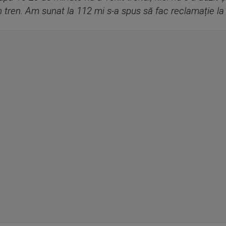
iun tren. Am sunat la 112 mi s-a spus să fac reclamație l