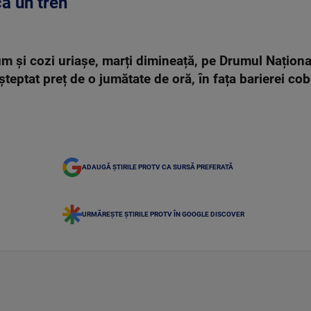
ă un tren
um și cozi uriașe, marți dimineață, pe Drumul Naționa
așteptat preț de o jumătate de oră, în fața barierei cob
ADAUGĂ ȘTIRILE PROTV CA SURSĂ PREFERATĂ
URMĂREȘTE ȘTIRILE PROTV ÎN GOOGLE DISCOVER