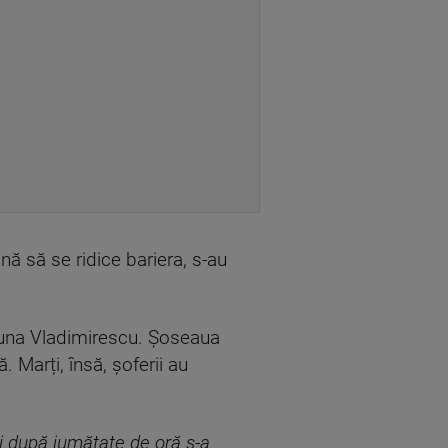
nă să se ridice bariera, s-au
muna Vladimirescu. Șoseaua
 Marți, însă, șoferii au
și după jumătate de oră s-a