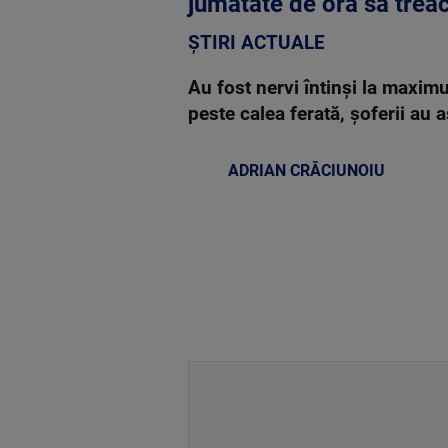
jumătate de oră să treac
ȘTIRI ACTUALE
Au fost nervi întinși la maxim
peste calea ferată, șoferii au 
ADRIAN CRĂCIUNOIU