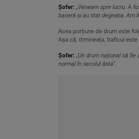
Șofer:
„
Veneam spre lucru. A fos
barieră și au stat degeaba. Am î
Acea porțiune de drum este folos
Așa că, dimineața, traficul este 
Șofer:
„
Un drum național să fie 
normal în secolul ăsta
”.