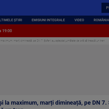
P
LTIMELE ȘTIRI
EMISIUNI INTEGRALE
VIDEO
ROMÂNIA,
a 19:00
i la maximum, marți dimineață, pe DN 7. Șoferii au așteptat jumătate de oră să treacă un tren
inși la maximum, marți dimineață, pe DN 7. 