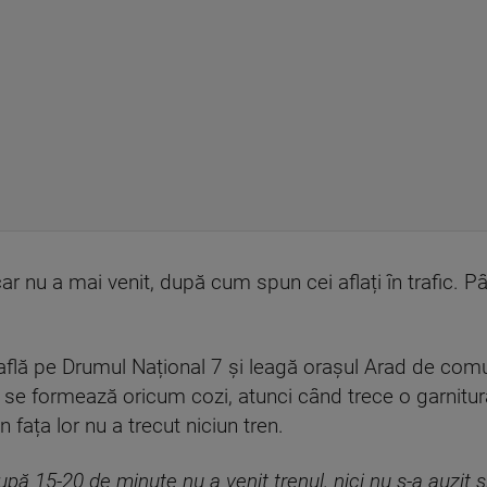
r nu a mai venit, după cum spun cei aflați în trafic. Pâ
 află pe Drumul Național 7 și leagă orașul Arad de co
ă se formează oricum cozi, atunci când trece o garnitură.
 fața lor nu a trecut niciun tren.
pă 15-20 de minute nu a venit trenul, nici nu s-a auzit 