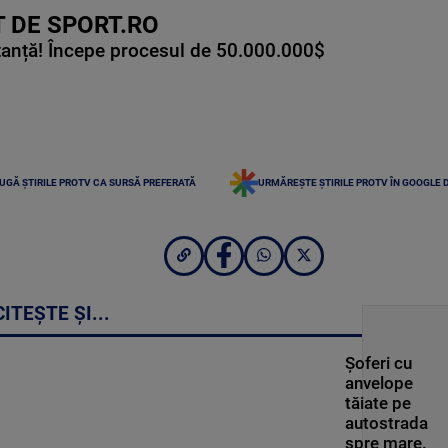
 DE SPORT.RO
tanță! Începe procesul de 50.000.000$
UGĂ ȘTIRILE PROTV CA SURSĂ PREFERATĂ
URMĂREȘTE ȘTIRILE PROTV ÎN GOOGLE 
CITEȘTE ȘI...
Șoferi cu
anvelope
tăiate pe
autostrada
spre mare.