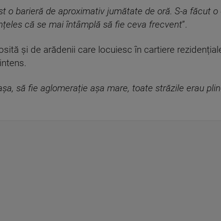
t o barieră de aproximativ jumătate de oră. S-a făcut o
nțeles că se mai întâmplă să fie ceva frecvent
”.
ită și de arădenii care locuiesc în cartiere rezidențial
intens.
așa, să fie aglomerație așa mare, toate străzile erau pli