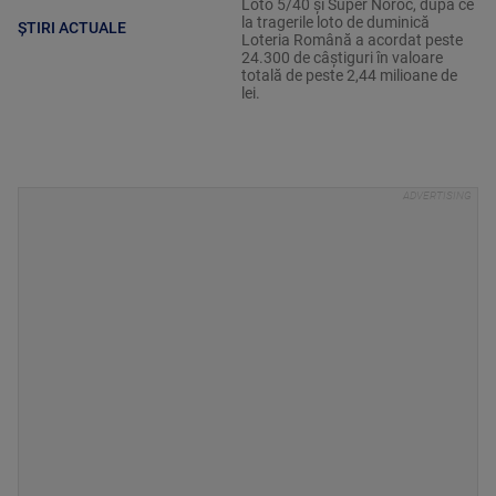
Loto 5/40 şi Super Noroc, după ce
la tragerile loto de duminică
ȘTIRI ACTUALE
Loteria Română a acordat peste
24.300 de câştiguri în valoare
totală de peste 2,44 milioane de
lei.