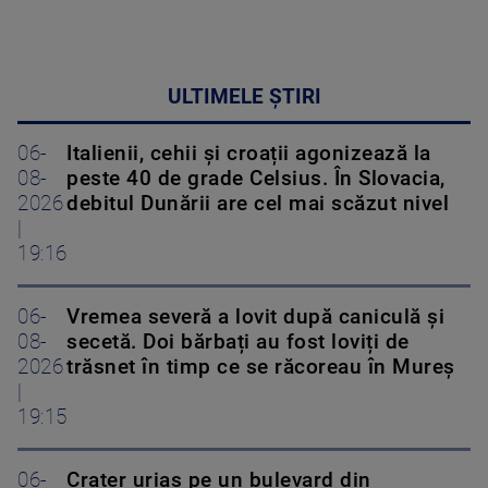
ULTIMELE ȘTIRI
06-
Italienii, cehii și croații agonizează la
08-
peste 40 de grade Celsius. În Slovacia,
2026
debitul Dunării are cel mai scăzut nivel
|
19:16
06-
Vremea severă a lovit după caniculă și
08-
secetă. Doi bărbați au fost loviți de
2026
trăsnet în timp ce se răcoreau în Mureș
|
19:15
06-
Crater uriaș pe un bulevard din