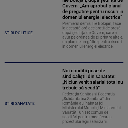
Guvern: „Am aprobat planul
de pregătire pentru riscuri în
domeniul energiei electrice”
Premierul demis, Ilie Bolojan, face
la această oră declarații de presă,
după ședința de Guvern, care a
STIRI POLITICE
avut pe ordinea de zi, printre altele,
un plan de pregătire pentru riscuri
în domeniul energiei electrice.
Noi condiții puse de
sindicaliștii din sănătate:
„Niciun venit salarial total nu
trebuie să scadă”
Federaţia Sanitas şi Federaţia
„Solidaritatea Sanitară” din
România au înaintat joi
STIRI SANATATE
Ministerului Muncii şi Ministerului
Sănătăţii un set comun de
solicitări pentru modificarea
proiectului legii salarizării.