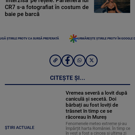
'interzisă' pe rețele. Partenera lui
CR7 s-a fotografiat în costum de
baie pe barcă
UGĂ ȘTIRILE PROTV CA SURSĂ PREFERATĂ
URMĂREȘTE ȘTIRILE PROTV ÎN GOOGLE 
CITEȘTE ȘI...
Vremea severă a lovit după
caniculă și secetă. Doi
bărbați au fost loviți de
trăsnet în timp ce se
răcoreau în Mureș
Fenomenele meteo extreme și-au
ȘTIRI ACTUALE
împărțit harta României. În timp ce
în vest a fost a cincea și ultima zi