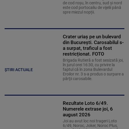
de cod roșu, în centru, sud și nord
este cod portocaliu de vijelii până
spre miezul nopții.
Crater uriaș pe un bulevard
din București. Carosabilul s-
a surpat, traficul a fost
restricționat. FOTO
Brigada Rutieră a fost sesizată joi,
în jurul orei 16:30, cu privire la
faptul că în zona Bulevardul
ȘTIRI ACTUALE
Eroilor nr. 3 s-a produs o surpare a
părţii carosabile.
Rezultate Loto 6/49.
Numerele extrase joi, 6
august 2026
Joi au avut loc noi trageri Loto
6/49, Noroc, Joker, Noroc Plus,