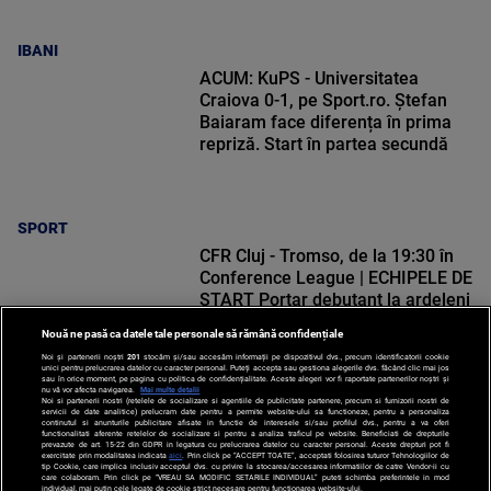
IBANI
ACUM: KuPS - Universitatea
Craiova 0-1, pe Sport.ro. Ștefan
Baiaram face diferența în prima
repriză. Start în partea secundă
SPORT
CFR Cluj - Tromso, de la 19:30 în
Conference League | ECHIPELE DE
START Portar debutant la ardeleni
Nouă ne pasă ca datele tale personale să rămână confidențiale
Noi și partenerii noștri
201
stocăm și/sau accesăm informații pe dispozitivul dvs., precum identificatorii cookie
unici pentru prelucrarea datelor cu caracter personal. Puteți accepta sau gestiona alegerile dvs. făcând clic mai jos
sau în orice moment, pe pagina cu politica de confidențialitate. Aceste alegeri vor fi raportate partenerilor noștri și
nu vă vor afecta navigarea.
Mai multe detalii
Noi si partenerii nostri (retelele de socializare si agentiile de publicitate partenere, precum si furnizorii nostri de
SPORT
servicii de date analitice) prelucram date pentru a permite website-ului sa functioneze, pentru a personaliza
continutul si anunturile publicitare afisate in functie de interesele si/sau profilul dvs., pentru a va oferi
functionalitati aferente retelelor de socializare si pentru a analiza traficul pe website. Beneficiati de drepturile
prevazute de art. 15-22 din GDPR in legatura cu prelucrarea datelor cu caracter personal. Aceste drepturi pot fi
exercitate prin modalitatea indicata
aici
. Prin click pe “ACCEPT TOATE”, acceptati folosirea tuturor Tehnologiilor de
tip Cookie, care implica inclusiv acceptul dvs. cu privire la stocarea/accesarea informatiilor de catre Vendor-ii cu
care colaboram. Prin click pe “VREAU SA MODIFIC SETARILE INDIVIDUAL” puteti schimba preferintele in mod
individual, mai putin cele legate de cookie strict necesare pentru functionarea website-ului.