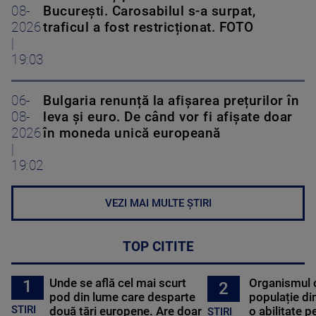
08-
București. Carosabilul s-a surpat,
2026
traficul a fost restricționat. FOTO
|
19:03
06-
Bulgaria renunță la afișarea prețurilor în
08-
leva și euro. De când vor fi afișate doar
2026
în moneda unică europeană
|
19:02
VEZI MAI MULTE ȘTIRI
TOP CITITE
Unde se află cel mai scurt
Organismul 
1
2
pod din lume care desparte
populație di
STIRI
două țări europene. Are doar
o abilitate p
STIRI