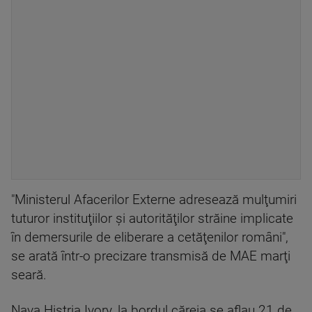
"Ministerul Afacerilor Externe adresează mulţumiri
tuturor instituţiilor şi autorităţilor străine implicate
în demersurile de eliberare a cetăţenilor români",
se arată într-o precizare transmisă de MAE marţi
seară.
Nava Histria Ivory, la bordul căreia se aflau 21 de