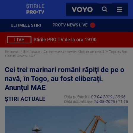
StirilePROTV
CAUTA
VOYO
TOATE 
PROTV NEWS LIVE
ULTIMELE ȘTIRI
LIVE
Știrile PRO TV de la ora 19:00
Stirileprotv
Știri Actuale
Cei trei marinari români răpiţi de pe o navă, în Togo, au fost
eliberați. Anunțul MAE
Cei trei marinari români răpiţi de pe o
navă, în Togo, au fost eliberați.
Anunțul MAE
Data publicării:
09-04-2019 | 23:06
ȘTIRI ACTUALE
Data actualizării:
14-08-2025 | 11:15