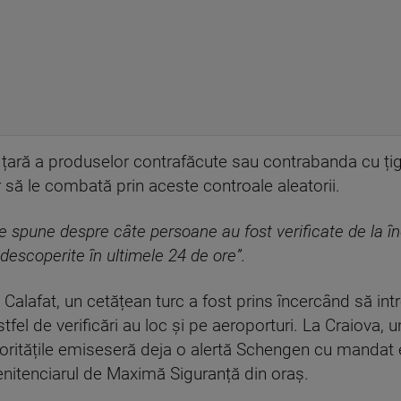
în țară a produselor contrafăcute sau contrabanda cu ți
vor să le combată prin aceste controale aleatorii.
 spune despre câte persoane au fost verificate de la înc
 descoperite în ultimele 24 de ore”.
la Calafat, un cetățean turc a fost prins încercând să in
Astfel de verificări au loc și pe aeroporturi. La Craiova
toritățile emiseseră deja o alertă Schengen cu mandat 
 Penitenciarul de Maximă Siguranță din oraș.