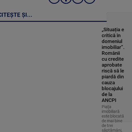
CITEȘTE ȘI...
„Situația e
critică în
domeniul
imobiliar”.
Românii
cu credite
aprobate
riscă să le
piardă din
cauza
blocajului
de la
ANCPI
Piața
imobiliară
este blocată
de mai bine
de trei
săptămâni,