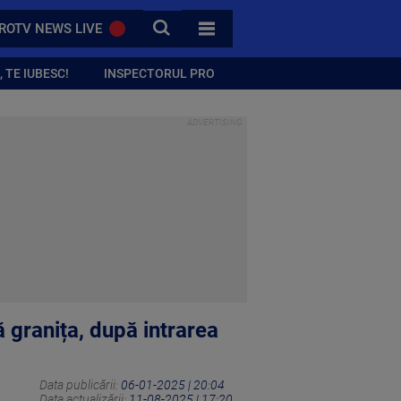
CAUTA
ROTV NEWS LIVE
TOATE CATEGORIILE
 TE IUBESC!
INSPECTORUL PRO
 granița, după intrarea
Data publicării:
06-01-2025 | 20:04
Data actualizării:
11-08-2025 | 17:20