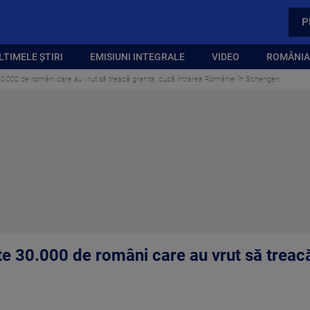
P
LTIMELE ȘTIRI
EMISIUNI INTEGRALE
VIDEO
ROMÂNIA,
30.000 de români care au vrut să treacă granița, după intrarea României în Schengen
e 30.000 de români care au vrut să treacă