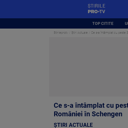
StirilePROTV
TOP CITITE
U
Stirileprotv
Știri Actuale
Ce s-a întâmplat cu peste 
Ce s-a întâmplat cu pest
României în Schengen
ȘTIRI ACTUALE