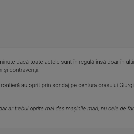
inute dacă toate actele sunt în regulă însă doar în ult
 și contravenții.
e Frontieră au oprit prin sondaj pe centura orașului Giu
dar ar trebui oprite mai des mașinile mari, nu cele de fa