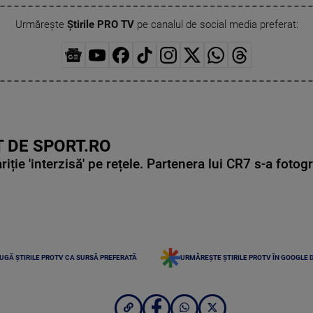
Urmărește
Știrile PRO TV
pe canalul de social media preferat:
 DE SPORT.RO
ie 'interzisă' pe rețele. Partenera lui CR7 s-a fotog
UGĂ ȘTIRILE PROTV CA SURSĂ PREFERATĂ
URMĂREȘTE ȘTIRILE PROTV ÎN GOOGLE 