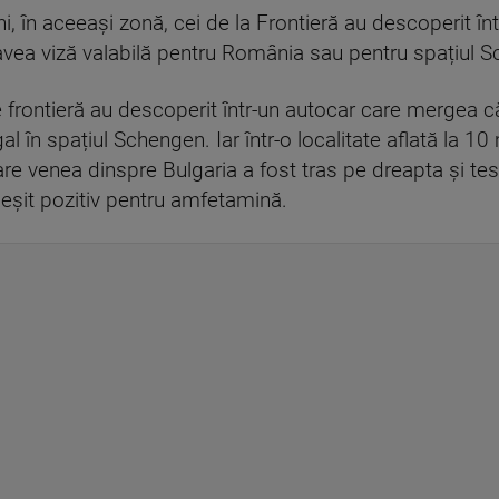
, în aceeași zonă, cei de la Frontieră au descoperit în
avea viză valabilă pentru România sau pentru spațiul 
 de frontieră au descoperit într-un autocar care mergea 
egal în spațiul Schengen. Iar într-o localitate aflată la 
care venea dinspre Bulgaria a fost tras pe dreapta și tes
a ieșit pozitiv pentru amfetamină.