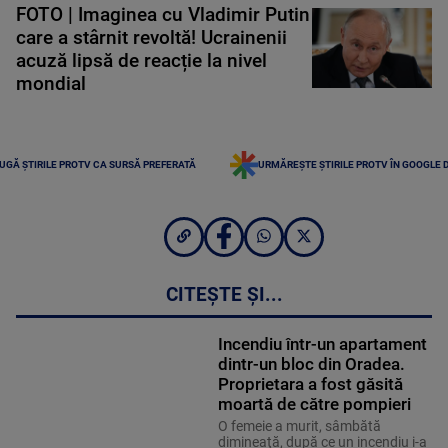
FOTO | Imaginea cu Vladimir Putin
care a stârnit revoltă! Ucrainenii
acuză lipsă de reacție la nivel
mondial
UGĂ ȘTIRILE PROTV CA SURSĂ PREFERATĂ
URMĂREȘTE ȘTIRILE PROTV ÎN GOOGLE 
CITEȘTE ȘI...
Incendiu într-un apartament
dintr-un bloc din Oradea.
Proprietara a fost găsită
moartă de către pompieri
O femeie a murit, sâmbătă
dimineaţă, după ce un incendiu i-a