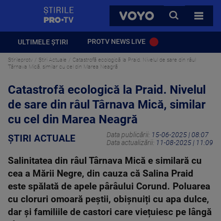
StirilePROTV
CAUTA
VOYO
TOATE 
PROTV NEWS LIVE
ULTIMELE ȘTIRI
Stirileprotv
Știri Actuale
Catastrofă ecologică la Praid. Nivelul de sare din râul
Târnava Mică, similar cu cel din Marea Neagră
Catastrofă ecologică la Praid. Nivelul
de sare din râul Târnava Mică, similar
cu cel din Marea Neagră
Data publicării:
15-06-2025 | 08:07
ȘTIRI ACTUALE
Data actualizării:
11-08-2025 | 11:09
Salinitatea din râul Târnava Mică e similară cu
cea a Mării Negre, din cauza că Salina Praid
este spălată de apele pârâului Corund. Poluarea
cu cloruri omoară peștii, obișnuiți cu apa dulce,
dar și familiile de castori care viețuiesc pe lângă