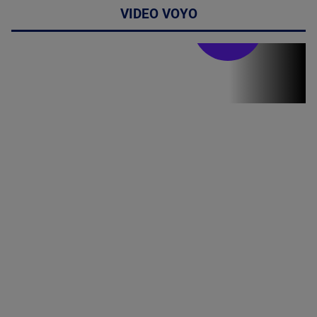
VIDEO VOYO
Stirile PRO TV
Stirile PRO
TV # 07.00 -
08 August
2026
MAI
MULTE
DETALII