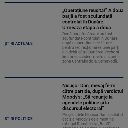
„Operațiune reușită!” A doua
barjă a fost scufundată
controlat în Dunăre.
Urmează etapa a doua
Două barje încărcate au fost
scufundate controlat în Dunăre,
după o operațiune de 11 ore,
ȘTIRI ACTUALE
pentru redirecționarea unei părți
din debit către Dunărea Veche și
limitarea scăderii nivelului apei în
zona Centralei de la Cernavodă.
Nicușor Dan, mesaj ferm
către partide, după verdictul
Moody's: „Să renunțe la
agendele politice şi la
discursul electoral”
Președintele Nicușor Dan a salutat
STIRI POLITICE
decizia Moody’s de a menține
ratingul României la „Baa3”,