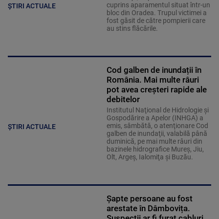
cuprins aparamentul situat într-un
ȘTIRI ACTUALE
bloc din Oradea. Trupul victimei a
fost găsit de către pompierii care
au stins flăcările.
Cod galben de inundații în
România. Mai multe râuri
pot avea creșteri rapide ale
debitelor
Institutul Naţional de Hidrologie şi
Gospodărire a Apelor (INHGA) a
emis, sâmbătă, o atenţionare Cod
ȘTIRI ACTUALE
galben de inundaţii, valabilă până
duminică, pe mai multe râuri din
bazinele hidrografice Mureş, Jiu,
Olt, Argeş, Ialomiţa şi Buzău.
Șapte persoane au fost
arestate în Dâmbovița.
Suspecții ar fi furat cabluri