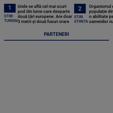
Unde se află cel mai scurt
Organismul 
1
2
pod din lume care desparte
populație di
STIRI
două țări europene. Are doar
o abilitate p
STIRI
TURISM
3 metri și două fusuri orare
oamenilor nu
STIINTA
PARTENERI