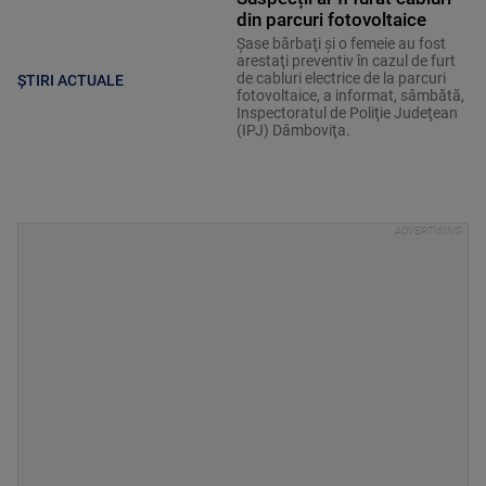
din parcuri fotovoltaice
Şase bărbaţi şi o femeie au fost
arestaţi preventiv în cazul de furt
de cabluri electrice de la parcuri
ȘTIRI ACTUALE
fotovoltaice, a informat, sâmbătă,
Inspectoratul de Poliţie Judeţean
(IPJ) Dâmboviţa.