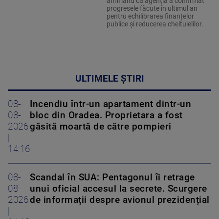
afirmând că agenția a confirmat
progresele făcute în ultimul an
pentru echilibrarea finanțelor
publice și reducerea cheltuielilor.
ULTIMELE ȘTIRI
08-
Incendiu într-un apartament dintr-un
08-
bloc din Oradea. Proprietara a fost
2026
găsită moartă de către pompieri
|
14:16
08-
Scandal în SUA: Pentagonul îi retrage
08-
unui oficial accesul la secrete. Scurgere
2026
de informații despre avionul prezidențial
|