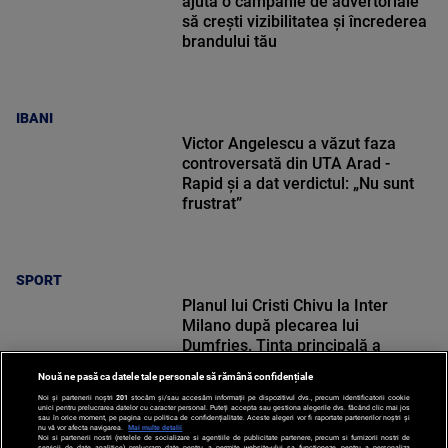
ajută o campanie de advertoriale
să crești vizibilitatea și încrederea
brandului tău
IBANI
Victor Angelescu a văzut faza
controversată din UTA Arad -
Rapid și a dat verdictul: „Nu sunt
frustrat”
SPORT
Planul lui Cristi Chivu la Inter
Milano după plecarea lui
Dumfries. Ținta principală a
românului
Nouă ne pasă ca datele tale personale să rămână confidențiale
Noi și partenerii noștri
201
stocăm și/sau accesăm informații pe dispozitivul dvs., precum identificatorii cookie
unici pentru prelucrarea datelor cu caracter personal. Puteți accepta sau gestiona alegerile dvs. făcând clic mai jos
sau în orice moment, pe pagina cu politica de confidențialitate. Aceste alegeri vor fi raportate partenerilor noștri și
nu vă vor afecta navigarea.
Mai multe detalii
Noi si partenerii nostri (retelele de socializare si agentiile de publicitate partenere, precum si furnizorii nostri de
SPORT
servicii de date analitice) prelucram date pentru a permite website-ului sa functioneze, pentru a personaliza