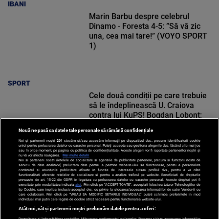
IBANI
Marin Barbu despre celebrul
Dinamo - Foresta 4-5: ”Să vă zic
una, cea mai tare!” (VOYO SPORT
1)
SPORT
Cele două condiții pe care trebuie
să le îndeplinească U. Craiova
contra lui KuPS! Bogdan Lobonț:
„Nu o să le fie ușor”
Nouă ne pasă ca datele tale personale să rămână confidențiale
Noi și partenerii noștri
201
stocăm și/sau accesăm informații pe dispozitivul dvs., precum identificatorii cookie
unici pentru prelucrarea datelor cu caracter personal. Puteți accepta sau gestiona alegerile dvs. făcând clic mai jos
sau în orice moment, pe pagina cu politica de confidențialitate. Aceste alegeri vor fi raportate partenerilor noștri și
nu vă vor afecta navigarea.
Mai multe detalii
Noi si partenerii nostri (retelele de socializare si agentiile de publicitate partenere, precum si furnizorii nostri de
SPORT
servicii de date analitice) prelucram date pentru a permite website-ului sa functioneze, pentru a personaliza
continutul si anunturile publicitare afisate in functie de interesele si/sau profilul dvs., pentru a va oferi
functionalitati aferente retelelor de socializare si pentru a analiza traficul pe website. Beneficiati de drepturile
prevazute de art. 15-22 din GDPR in legatura cu prelucrarea datelor cu caracter personal. Aceste drepturi pot fi
exercitate prin modalitatea indicata
aici
. Prin click pe “ACCEPT TOATE”, acceptati folosirea tuturor Tehnologiilor de
tip Cookie, care implica inclusiv acceptul dvs. cu privire la stocarea/accesarea informatiilor de catre Vendor-ii cu
care colaboram. Prin click pe “VREAU SA MODIFIC SETARILE INDIVIDUAL” puteti schimba preferintele in mod
individual, mai putin cele legate de cookie strict necesare pentru functionarea website-ului.
Atât noi, cât și partenerii noștri prelucrăm datele pentru a oferi:
Dezvoltarea și îmbunătățirea serviciilor. Măsurarea performanței reclamelor. Stocarea și/sau accesarea informațiilor