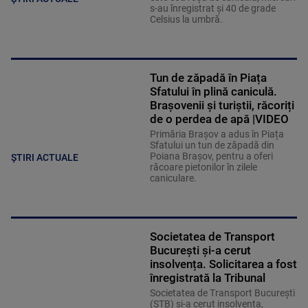
s-au înregistrat și 40 de grade
Celsius la umbră.
Tun de zăpadă în Piața
Sfatului în plină caniculă.
Brașovenii și turiștii, răcoriți
de o perdea de apă |VIDEO
Primăria Brașov a adus în Piața
Sfatului un tun de zăpadă din
Poiana Brașov, pentru a oferi
ȘTIRI ACTUALE
răcoare pietonilor în zilele
caniculare.
Societatea de Transport
București și-a cerut
insolvența. Solicitarea a fost
înregistrată la Tribunal
Societatea de Transport București
(STB) și-a cerut insolvența,