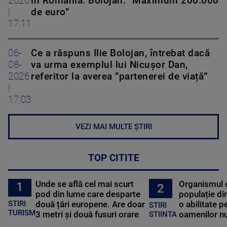
2026
în România. Bolojan: ”Maximum 200.000
|
de euro”
17:11
06-
Ce a răspuns Ilie Bolojan, întrebat dacă
08-
va urma exemplul lui Nicușor Dan,
2026
referitor la averea ”partenerei de viață”
|
17:03
VEZI MAI MULTE ȘTIRI
TOP CITITE
Unde se află cel mai scurt
Organismul 
1
2
pod din lume care desparte
populație di
STIRI
două țări europene. Are doar
o abilitate p
STIRI
TURISM
3 metri și două fusuri orare
oamenilor nu
STIINTA