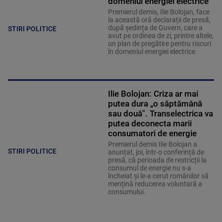
domeniul energiei electrice”
Premierul demis, Ilie Bolojan, face
la această oră declarații de presă,
după ședința de Guvern, care a
STIRI POLITICE
avut pe ordinea de zi, printre altele,
un plan de pregătire pentru riscuri
în domeniul energiei electrice.
Ilie Bolojan: Criza ar mai
putea dura „o săptămână
sau două". Transelectrica va
putea deconecta marii
consumatori de energie
Premierul demis Ilie Bolojan a
STIRI POLITICE
anunțat, joi, într-o conferință de
presă, că perioada de restricții la
consumul de energie nu s-a
încheiat și le-a cerut românilor să
mențină reducerea voluntară a
consumului.