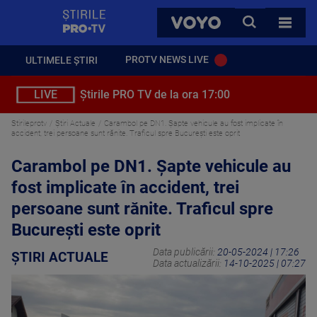
StirilePROTV
CAUTA
VOYO
TOATE 
PROTV NEWS LIVE
ULTIMELE ȘTIRI
LIVE
Știrile PRO TV de la ora 17:00
Stirileprotv
Știri Actuale
Carambol pe DN1. Șapte vehicule au fost implicate în
accident, trei persoane sunt rănite. Traficul spre București este oprit
Carambol pe DN1. Șapte vehicule au
fost implicate în accident, trei
persoane sunt rănite. Traficul spre
București este oprit
Data publicării:
20-05-2024 | 17:26
ȘTIRI ACTUALE
Data actualizării:
14-10-2025 | 07:27