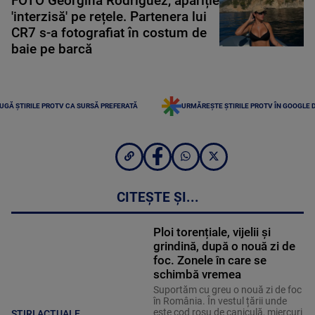
FOTO Georgina Rodriguez, apariție
'interzisă' pe rețele. Partenera lui
CR7 s-a fotografiat în costum de
baie pe barcă
UGĂ ȘTIRILE PROTV CA SURSĂ PREFERATĂ
URMĂREȘTE ȘTIRILE PROTV ÎN GOOGLE 
CITEȘTE ȘI...
Ploi torențiale, vijelii și
grindină, după o nouă zi de
foc. Zonele în care se
schimbă vremea
Suportăm cu greu o nouă zi de foc
în România. În vestul țării unde
este cod roșu de caniculă, miercuri
ȘTIRI ACTUALE