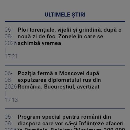
ULTIMELE ȘTIRI
06-
Ploi torențiale, vijelii și grindină, după o
08-
nouă zi de foc. Zonele în care se
2026
schimbă vremea
|
17:21
06-
Poziția fermă a Moscovei după
08-
expulzarea diplomatului rus din
2026
România. Bucureștiul, avertizat
|
17:13
06-
Program special pentru românii din
08-
diaspora care vor să-şi înfiinţeze afaceri