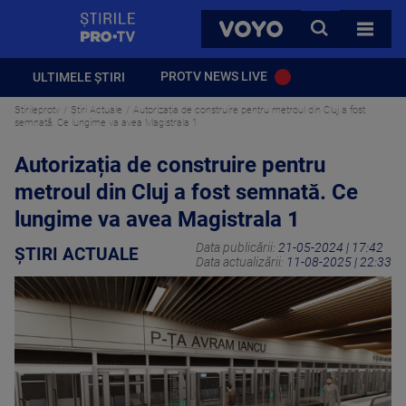
StirilePROTV
CAUTA
VOYO
TOATE 
PROTV NEWS LIVE
ULTIMELE ȘTIRI
Stirileprotv
Știri Actuale
Autorizația de construire pentru metroul din Cluj a fost
semnată. Ce lungime va avea Magistrala 1
Autorizația de construire pentru
metroul din Cluj a fost semnată. Ce
lungime va avea Magistrala 1
Data publicării:
21-05-2024 | 17:42
ȘTIRI ACTUALE
Data actualizării:
11-08-2025 | 22:33