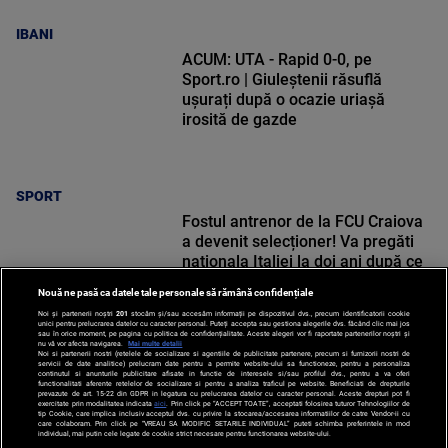
IBANI
ACUM: UTA - Rapid 0-0, pe
Sport.ro | Giuleștenii răsuflă
ușurați după o ocazie uriașă
irosită de gazde
SPORT
Fostul antrenor de la FCU Craiova
a devenit selecționer! Va pregăti
naționala Italiei la doi ani după ce
a părăsit echipa lui Mititelu
Nouă ne pasă ca datele tale personale să rămână confidențiale
Noi și partenerii noștri
201
stocăm și/sau accesăm informații pe dispozitivul dvs., precum identificatorii cookie
unici pentru prelucrarea datelor cu caracter personal. Puteți accepta sau gestiona alegerile dvs. făcând clic mai jos
sau în orice moment, pe pagina cu politica de confidențialitate. Aceste alegeri vor fi raportate partenerilor noștri și
nu vă vor afecta navigarea.
Mai multe detalii
Noi si partenerii nostri (retelele de socializare si agentiile de publicitate partenere, precum si furnizorii nostri de
SPORT
servicii de date analitice) prelucram date pentru a permite website-ului sa functioneze, pentru a personaliza
continutul si anunturile publicitare afisate in functie de interesele si/sau profilul dvs., pentru a va oferi
functionalitati aferente retelelor de socializare si pentru a analiza traficul pe website. Beneficiati de drepturile
prevazute de art. 15-22 din GDPR in legatura cu prelucrarea datelor cu caracter personal. Aceste drepturi pot fi
exercitate prin modalitatea indicata
aici
. Prin click pe “ACCEPT TOATE”, acceptati folosirea tuturor Tehnologiilor de
tip Cookie, care implica inclusiv acceptul dvs. cu privire la stocarea/accesarea informatiilor de catre Vendor-ii cu
care colaboram. Prin click pe “VREAU SA MODIFIC SETARILE INDIVIDUAL” puteti schimba preferintele in mod
individual, mai putin cele legate de cookie strict necesare pentru functionarea website-ului.