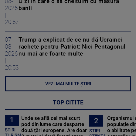
08-
O zi în care o să cheltuim cu măsură
2026
banii
|
20:57
07-
Trump a explicat de ce nu dă Ucrainei
08-
rachete pentru Patriot: Nici Pentagonul
2026
nu mai are foarte multe
|
20:53
VEZI MAI MULTE ȘTIRI
TOP CITITE
Unde se află cel mai scurt
Organismul 
1
2
pod din lume care desparte
populație di
STIRI
două țări europene. Are doar
o abilitate p
STIRI
TURISM