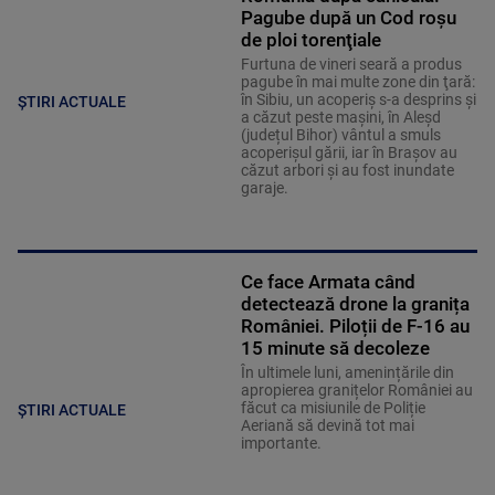
Pagube după un Cod roşu
de ploi torenţiale
Furtuna de vineri seară a produs
pagube în mai multe zone din ţară:
în Sibiu, un acoperiş s-a desprins și
ȘTIRI ACTUALE
a căzut peste maşini, în Aleşd
(județul Bihor) vântul a smuls
acoperişul gării, iar în Braşov au
căzut arbori şi au fost inundate
garaje.
Ce face Armata când
detectează drone la granița
României. Piloții de F-16 au
15 minute să decoleze
În ultimele luni, amenințările din
apropierea granițelor României au
făcut ca misiunile de Poliție
ȘTIRI ACTUALE
Aeriană să devină tot mai
importante.