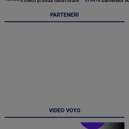
3 metri și două fusuri orare
oamenilor nu
STIINTA
PARTENERI
VIDEO VOYO