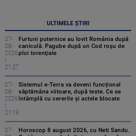
ULTIMELE ȘTIRI
07-
Furtuni puternice au lovit România după
08-
caniculă. Pagube după un Cod roşu de
2026
ploi torenţiale
|
21:27
07-
Sistemul e-Terra va deveni funcțional
08-
săptămâna viitoare, după teste. Ce se
2026
întâmplă cu cererile și actele blocate
|
21:19
07-
Horoscop 8 august 2026, cu Neti Sandu.