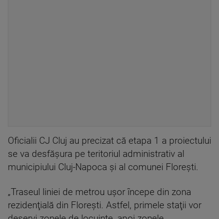
Oficialii CJ Cluj au precizat că etapa 1 a proiectului
se va desfăşura pe teritoriul administrativ al
municipiului Cluj-Napoca şi al comunei Floreşti.
„Traseul liniei de metrou uşor începe din zona
rezidenţială din Floreşti. Astfel, primele staţii vor
deservi zonele de locuinţe, apoi zonele