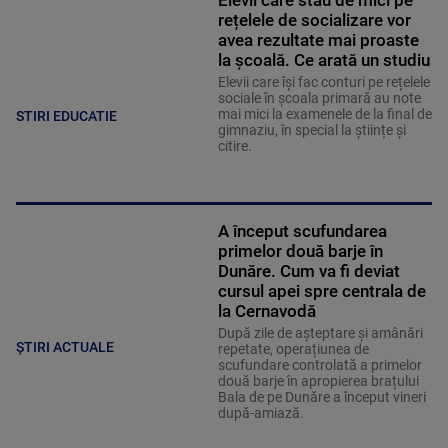
Elevii care stau de mici pe
rețelele de socializare vor
avea rezultate mai proaste
la școală. Ce arată un studiu
Elevii care îşi fac conturi pe rețelele
sociale în școala primară au note
mai mici la examenele de la final de
STIRI EDUCATIE
gimnaziu, în special la științe și
citire.
A început scufundarea
primelor două barje în
Dunăre. Cum va fi deviat
cursul apei spre centrala de
la Cernavodă
După zile de așteptare și amânări
ȘTIRI ACTUALE
repetate, operațiunea de
scufundare controlată a primelor
două barje în apropierea brațului
Bala de pe Dunăre a început vineri
după-amiază.