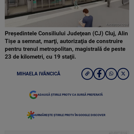
FACEBOOK.COM
Preşedintele Consiliului Judeţean (CJ) Cluj, Alin
Tişe a semnat, marţi, autorizaţia de construire
pentru trenul metropolitan, magistrală de peste
23 de kilometri, cu 19 staţii.
MIHAELA IVĂNCICĂ
ADAUGĂ ȘTIRILE PROTV CA SURSĂ PREFERATĂ
URMĂREȘTE ȘTIRILE PROTV ÎN GOOGLE DISCOVER