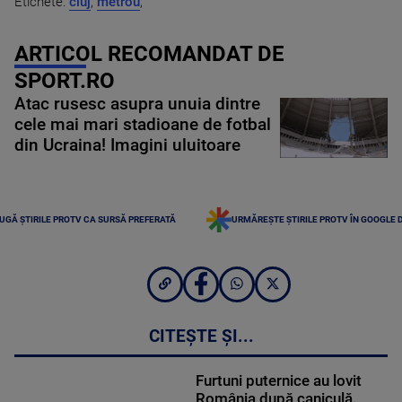
Etichete:
cluj
,
metrou
,
ARTICOL RECOMANDAT DE
SPORT.RO
Atac rusesc asupra unuia dintre
cele mai mari stadioane de fotbal
din Ucraina! Imagini uluitoare
UGĂ ȘTIRILE PROTV CA SURSĂ PREFERATĂ
URMĂREȘTE ȘTIRILE PROTV ÎN GOOGLE 
CITEȘTE ȘI...
Furtuni puternice au lovit
România după caniculă.