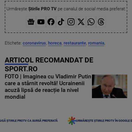
Urmărește
Știrile PRO TV
pe canalul de social media preferat:
Etichete:
coronavirus
,
horeca
,
restaurante
,
romania
,
ARTICOL RECOMANDAT DE
SPORT.RO
FOTO | Imaginea cu Vladimir Putin
care a stârnit revoltă! Ucrainenii
acuză lipsă de reacție la nivel
mondial
UGĂ ȘTIRILE PROTV CA SURSĂ PREFERATĂ
URMĂREȘTE ȘTIRILE PROTV ÎN GOOGLE 