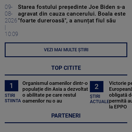
09-
Starea fostului președinte Joe Biden s-a
08-
agravat din cauza cancerului. Boala este
2026
"foarte dureroasă", a anunțat fiul său
|
10:09
VEZI MAI MULTE ȘTIRI
TOP CITITE
Organismul oamenilor dintr-o
Victorie p
1
2
populație din Asia a dezvoltat
Europeană
o abilitate pe care restul
obligată d
STIRI
ȘTIRI
oamenilor nu o au
permită au
STIINTA
ACTUALE
la EPPO
PARTENERI