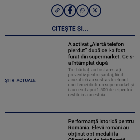
CITEȘTE ȘI...
A activat „Alertă telefon
pierdut” după ce i-a fost
furat din supermarket. Ce s-
a întâmplat după
Trei bărbați au fost arestați
preventiv pentru șantaj, fiind
acuzați că au sustras telefonul
ȘTIRI ACTUALE
unei femei dintr-un supermarket și
i-au cerut apoi 1.500 de lei pentru
restituirea acestuia.
Performanță istorică pentru
România. Elevii români au
obținut opt medalii la