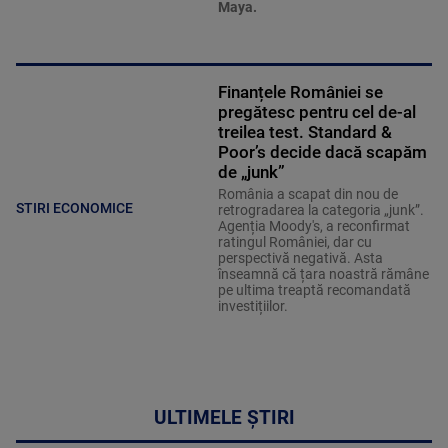
Maya.
Finanțele României se
pregătesc pentru cel de-al
treilea test. Standard &
Poor’s decide dacă scapăm
de „junk”
România a scapat din nou de
STIRI ECONOMICE
retrogradarea la categoria „junk”.
Agenția Moody's, a reconfirmat
ratingul României, dar cu
perspectivă negativă. Asta
înseamnă că țara noastră rămâne
pe ultima treaptă recomandată
investițiilor.
ULTIMELE ȘTIRI