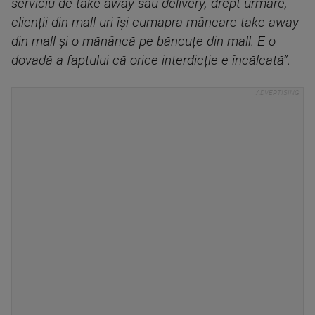
serviciu de take away sau delivery, drept urmare,
clienții din mall-uri își cumapra mâncare take away
din mall și o mănâncă pe băncuțe din mall. E o
dovadă a faptului că orice interdicție e încălcată”.