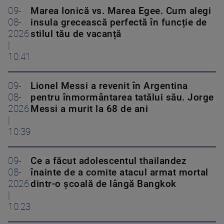
09-
Marea Ionică vs. Marea Egee. Cum alegi
08-
insula grecească perfectă în funcție de
2026
stilul tău de vacanță
|
10:41
09-
Lionel Messi a revenit în Argentina
08-
pentru înmormântarea tatălui său. Jorge
2026
Messi a murit la 68 de ani
|
10:39
09-
Ce a făcut adolescentul thailandez
08-
înainte de a comite atacul armat mortal
2026
dintr-o școală de lângă Bangkok
|
10:23