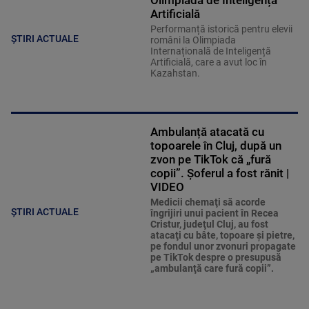
Olimpiada de Inteligență
Artificială
Performanță istorică pentru elevii
ȘTIRI ACTUALE
români la Olimpiada
Internațională de Inteligență
Artificială, care a avut loc în
Kazahstan.
Ambulanță atacată cu
topoarele în Cluj, după un
zvon pe TikTok că „fură
copii”. Șoferul a fost rănit |
VIDEO
Medicii chemaţi să acorde
ȘTIRI ACTUALE
îngrijiri unui pacient în Recea
Cristur, judeţul Cluj, au fost
atacaţi cu bâte, topoare şi pietre,
pe fondul unor zvonuri propagate
pe TikTok despre o presupusă
„ambulanţă care fură copii”.