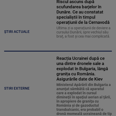
Riscul ascuns după
scufundarea barjelor în
Dunăre. Ce au constatat
specialiștii în timpul
operațiunii de la Cernavodă
Ultima zi a operațiunii de deviere a
ȘTIRI ACTUALE
cursului Dunării, spre vechiul său
braț, a fost și cea mai complicată.
Reacția Ucrainei după ce
una dintre dronele sale a
explodat în Bulgaria, lângă
granița cu România.
Asigurările date de Kiev
Ministerul Apărării din Bulgaria a
STIRI EXTERNE
anunţat sâmbătă că aparatul
care a explodat în cursul
dimineţii în spaţiul aerian al ţării,
în apropiere de graniţa cu
România şi de gazoductul
transbalcanic, era probabil o
dronă momeală ucraineană de tip