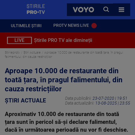
StirilePROTV
CAUTA
VOYO
TOATE 
PROTV NEWS LIVE
ULTIMELE ȘTIRI
LIVE
Știrile PRO TV ale dimineții
Stirileprotv
Știri Actuale
Aproape 10.000 de restaurante din toată țara, în pragul
falimentului, din cauza restricțiilor
Aproape 10.000 de restaurante din
toată țara, în pragul falimentului, din
cauza restricțiilor
Data publicării:
23-07-2020 | 19:51
ȘTIRI ACTUALE
Data actualizării:
13-08-2025 | 23:55
Aproximativ 10.000 de restaurante din toată
țara sunt în pericol să-și declare falimentul,
dacă în următoarea perioadă nu vor fi deschise.