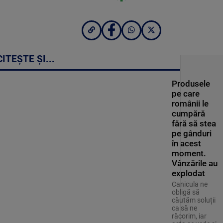
CITEȘTE ȘI...
Produsele
pe care
românii le
cumpără
fără să stea
pe gânduri
în acest
moment.
Vânzările au
explodat
Canicula ne
obligă să
căutăm soluții
ca să ne
răcorim, iar