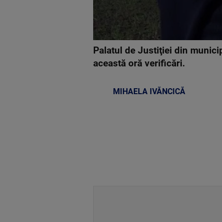
Palatul de Justiţiei din municip
această oră verificări.
MIHAELA IVĂNCICĂ