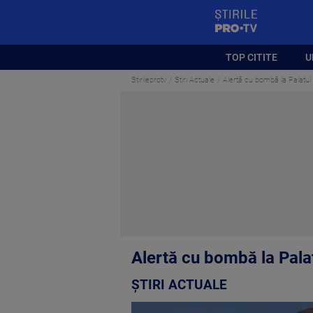
StirilePROTV
TOP CITITE
U
Stirileprotv
Știri Actuale
Alertă cu bombă la Palatul de
Alertă cu bombă la Palatu
ȘTIRI ACTUALE