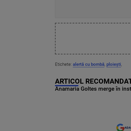
Etichete:
alertă cu bombă
,
ploiești
,
ARTICOL RECOMANDAT
Anamaria Goltes merge în ins
ADA