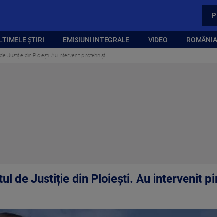
P
LTIMELE ȘTIRI
EMISIUNI INTEGRALE
VIDEO
ROMÂNIA,
 Justiție din Ploiești. Au intervenit pirotehniștii
l de Justiție din Ploiești. Au intervenit pi