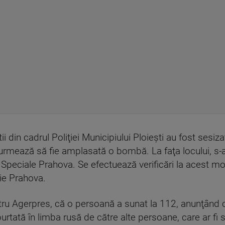
tii din cadrul Poliţiei Municipiului Ploieşti au fost sesizaţ
că urmează să fie amplasată o bombă. La faţa locului, s-a
ni Speciale Prahova. Se efectuează verificări la acest 
ie Prahova.
tru Agerpres, că o persoană a sunat la 112, anunţând că
purtată în limba rusă de către alte persoane, care ar 