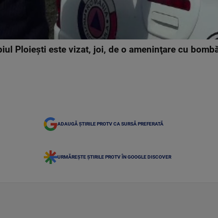
iul Ploieşti este vizat, joi, de o ameninţare cu bombă,
ADAUGĂ ȘTIRILE PROTV CA SURSĂ PREFERATĂ
URMĂREȘTE ȘTIRILE PROTV ÎN GOOGLE DISCOVER