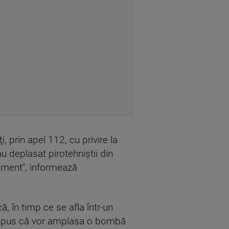
i, prin apel 112, cu privire la
u deplasat pirotehniştii din
moment", informează
, în timp ce se afla într-un
fi spus că vor amplasa o bombă