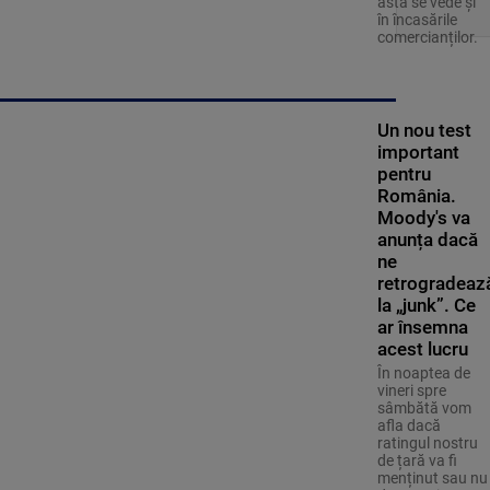
asta se vede și
în încasările
comercianților.
Un nou test
important
pentru
România.
Moody's va
anunța dacă
ne
retrogradeaz
la „junk”. Ce
ar însemna
acest lucru
În noaptea de
vineri spre
sâmbătă vom
afla dacă
ratingul nostru
de țară va fi
menținut sau nu