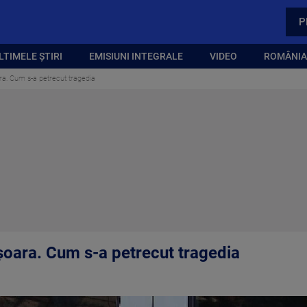
P
LTIMELE ȘTIRI
EMISIUNI INTEGRALE
VIDEO
ROMÂNIA,
ra. Cum s-a petrecut tragedia
șoara. Cum s-a petrecut tragedia