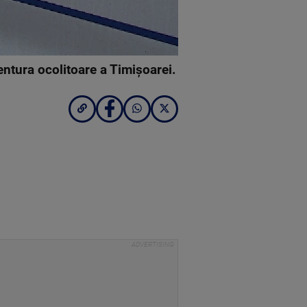
entura ocolitoare a Timișoarei.