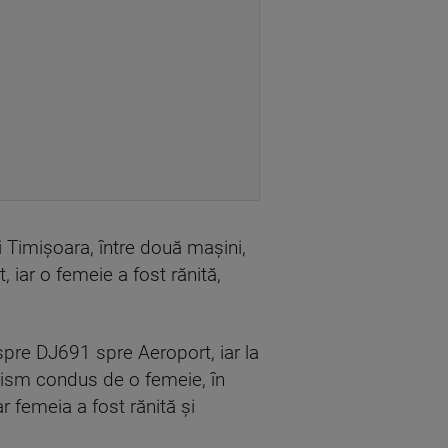
i Timişoara, între două maşini,
 iar o femeie a fost rănită,
spre DJ691 spre Aeroport, iar la
rism condus de o femeie, în
r femeia a fost rănită şi