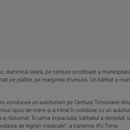
oc, duminică seară, pe centura ocolitoare a municipiulu
rnat pe plafon, pe marginea drumului. Un bărbat a murit,
ani, conducea un autoturism pe Centura Timişoarei din
sul opus de mers şi a intrat în coliziune cu un autotu
-a răsturnat. În urma impactului, bărbatul a decedat, ia
ordarea de îngrijiri medicale”, a transmis IPJ Timiş