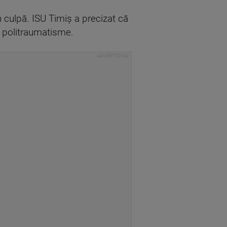
n culpă. ISU Timiş a precizat că
d politraumatisme.