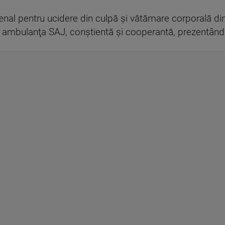
penal pentru ucidere din culpă şi vătămare corporală di
de ambulanţa SAJ, conştientă şi cooperantă, prezentân