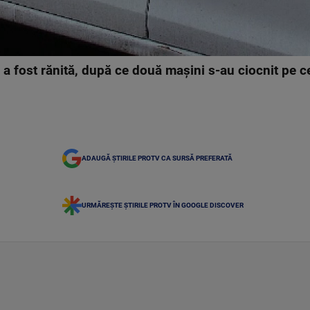
e a fost rănită, după ce două mașini s-au ciocnit pe c
ADAUGĂ ȘTIRILE PROTV CA SURSĂ PREFERATĂ
URMĂREȘTE ȘTIRILE PROTV ÎN GOOGLE DISCOVER