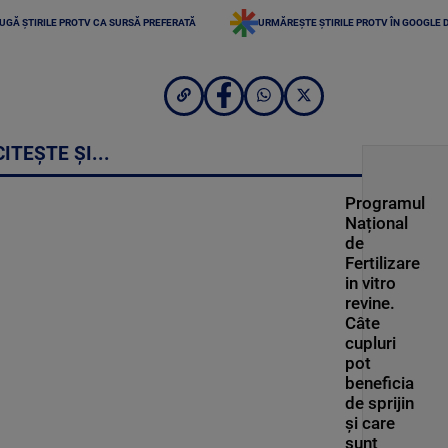
UGĂ ȘTIRILE PROTV CA SURSĂ PREFERATĂ
URMĂREȘTE ȘTIRILE PROTV ÎN GOOGLE 
CITEȘTE ȘI...
Programul
Național
de
Fertilizare
in vitro
revine.
Câte
cupluri
pot
beneficia
de sprijin
și care
sunt