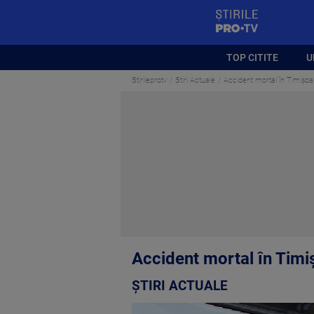
StirilePROTV
TOP CITITE
U
Stirileprotv
Știri Actuale
Accident mortal în Timișoa
Accident mortal în Timi
ȘTIRI ACTUALE