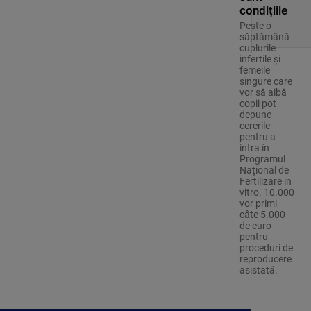
condițiile
Peste o
săptămână
cuplurile
infertile și
femeile
singure care
vor să aibă
copii pot
depune
cererile
pentru a
intra în
Programul
Național de
Fertilizare in
vitro. 10.000
vor primi
câte 5.000
de euro
pentru
proceduri de
reproducere
asistată.