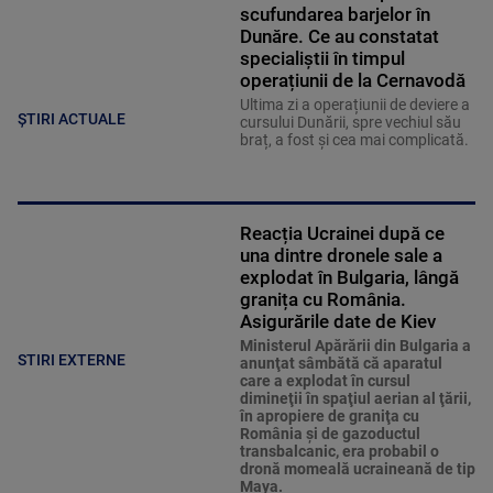
scufundarea barjelor în
Dunăre. Ce au constatat
specialiștii în timpul
operațiunii de la Cernavodă
Ultima zi a operațiunii de deviere a
ȘTIRI ACTUALE
cursului Dunării, spre vechiul său
braț, a fost și cea mai complicată.
Reacția Ucrainei după ce
una dintre dronele sale a
explodat în Bulgaria, lângă
granița cu România.
Asigurările date de Kiev
Ministerul Apărării din Bulgaria a
STIRI EXTERNE
anunţat sâmbătă că aparatul
care a explodat în cursul
dimineţii în spaţiul aerian al ţării,
în apropiere de graniţa cu
România şi de gazoductul
transbalcanic, era probabil o
dronă momeală ucraineană de tip
Maya.