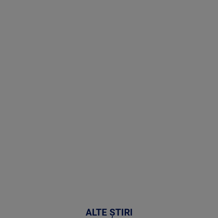
Stirile PRO
TV # 19.00 -
8 August
2026
MAI
MULTE
DETALII
30:33
ALTE ȘTIRI