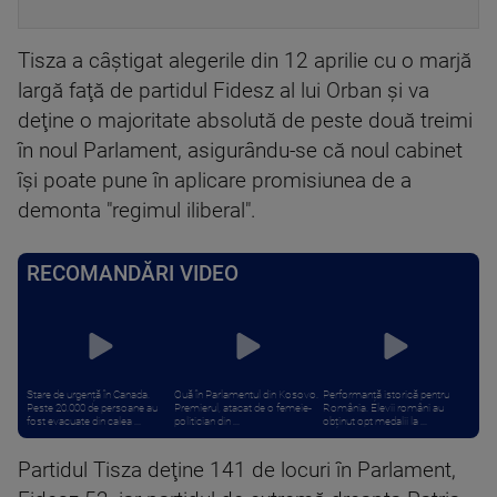
Tisza a câştigat alegerile din 12 aprilie cu o marjă
largă faţă de partidul Fidesz al lui Orban şi va
deţine o majoritate absolută de peste două treimi
în noul Parlament, asigurându-se că noul cabinet
îşi poate pune în aplicare promisiunea de a
demonta "regimul iliberal".
RECOMANDĂRI VIDEO
Stare de urgență în Canada.
Ouă în Parlamentul din Kosovo.
Performanță istorică pentru
Peste 20.000 de persoane au
Premierul, atacat de o femeie-
România. Elevii români au
fost evacuate din calea ...
politician din ...
obținut opt medalii la ...
Partidul Tisza deţine 141 de locuri în Parlament,