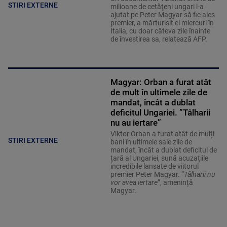
STIRI EXTERNE
milioane de cetăţeni ungari l-a
ajutat pe Peter Magyar să fie ales
premier, a mărturisit el miercuri în
Italia, cu doar câteva zile înainte
de învestirea sa, relatează AFP.
Magyar: Orban a furat atât
de mult în ultimele zile de
mandat, încât a dublat
deficitul Ungariei. ”Tâlharii
nu au iertare”
Viktor Orban a furat atât de mulți
STIRI EXTERNE
bani în ultimele sale zile de
mandat, încât a dublat deficitul de
țară al Ungariei, sună acuzațiile
incredibile lansate de viitorul
premier Peter Magyar. ”
Tâlharii nu
vor avea iertare
”, amenință
Magyar.