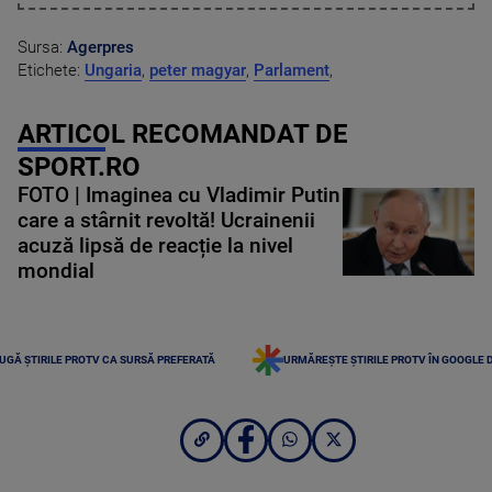
Sursa:
Agerpres
Etichete:
Ungaria
,
peter magyar
,
Parlament
,
ARTICOL RECOMANDAT DE
SPORT.RO
FOTO | Imaginea cu Vladimir Putin
care a stârnit revoltă! Ucrainenii
acuză lipsă de reacție la nivel
mondial
UGĂ ȘTIRILE PROTV CA SURSĂ PREFERATĂ
URMĂREȘTE ȘTIRILE PROTV ÎN GOOGLE 