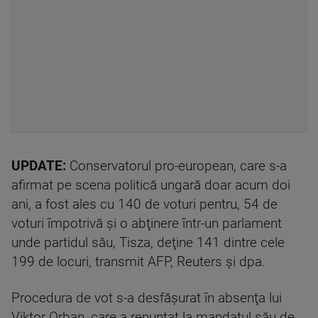
UPDATE:
Conservatorul pro-european, care s-a
afirmat pe scena politică ungară doar acum doi
ani, a fost ales cu 140 de voturi pentru, 54 de
voturi împotrivă şi o abţinere într-un parlament
unde partidul său, Tisza, deţine 141 dintre cele
199 de locuri, transmit AFP, Reuters şi dpa.
Procedura de vot s-a desfăşurat în absenţa lui
Viktor Orban, care a renunţat la mandatul său de