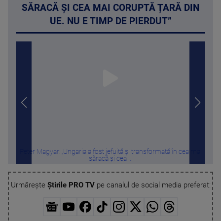
SĂRACĂ ȘI CEA MAI CORUPTĂ ȚARĂ DIN
UE. NU E TIMP DE PIERDUT”
Peter Magyar: „Ungaria a fost jefuită și transformată în cea mai
Sta
săracă și cea ...
Urmărește
Știrile PRO TV
pe canalul de social media preferat: