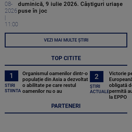
08-
duminică, 9 iulie 2026. Câștiguri uriașe
2026
puse în joc
|
11:00
VEZI MAI MULTE ȘTIRI
TOP CITITE
Organismul oamenilor dintr-o
Victorie p
1
2
populație din Asia a dezvoltat
Europeană
o abilitate pe care restul
obligată d
STIRI
ȘTIRI
oamenilor nu o au
permită au
STIINTA
ACTUALE
la EPPO
PARTENERI