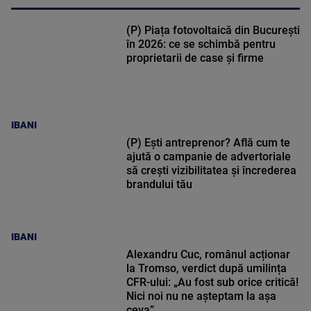
(P) Piața fotovoltaică din București
în 2026: ce se schimbă pentru
proprietarii de case și firme
IBANI
(P) Ești antreprenor? Află cum te
ajută o campanie de advertoriale
să crești vizibilitatea și încrederea
brandului tău
IBANI
Alexandru Cuc, românul acționar
la Tromso, verdict după umilința
CFR-ului: „Au fost sub orice critică!
Nici noi nu ne așteptam la așa
ceva”