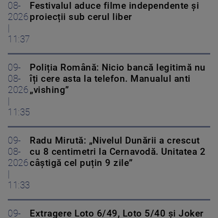
08-
Festivalul aduce filme independente și
2026
proiecții sub cerul liber
|
11:37
09-
Poliția Română: Nicio bancă legitimă nu
08-
îți cere asta la telefon. Manualul anti
2026
„vishing”
|
11:35
09-
Radu Mirută: „Nivelul Dunării a crescut
08-
cu 8 centimetri la Cernavodă. Unitatea 2
2026
câștigă cel puțin 9 zile”
|
11:33
09-
Extragere Loto 6/49, Loto 5/40 și Joker