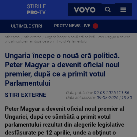
StirilePROTV
CAUTA
VOYO
TOATE 
PROTV NEWS LIVE
ULTIMELE ȘTIRI
Stirileprotv
Stiri externe
Ungaria începe o nouă eră politică. Peter Magyar a devenit
oficial noul premier, după ce a primit votul Parlamentului
Ungaria începe o nouă eră politică.
Peter Magyar a devenit oficial noul
premier, după ce a primit votul
Parlamentului
Data publicării:
09-05-2026 | 11:56
STIRI EXTERNE
Data actualizării:
09-05-2026 | 19:30
Peter Magyar a devenit oficial noul premier al
Ungariei, după ce sâmbătă a primit votul
parlamentului rezultat din alegerile legislative
desfăşurate pe 12 aprilie, unde a obţinut o