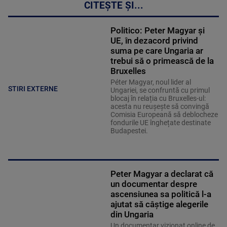
CITEȘTE ȘI...
Politico: Peter Magyar şi
UE, în dezacord privind
suma pe care Ungaria ar
trebui să o primească de la
Bruxelles
Péter Magyar, noul lider al
STIRI EXTERNE
Ungariei, se confruntă cu primul
blocaj în relația cu Bruxelles-ul:
acesta nu reușește să convingă
Comisia Europeană să deblocheze
fondurile UE înghețate destinate
Budapestei.
Peter Magyar a declarat că
un documentar despre
ascensiunea sa politică l-a
ajutat să câștige alegerile
din Ungaria
Un documentar vizionat online de