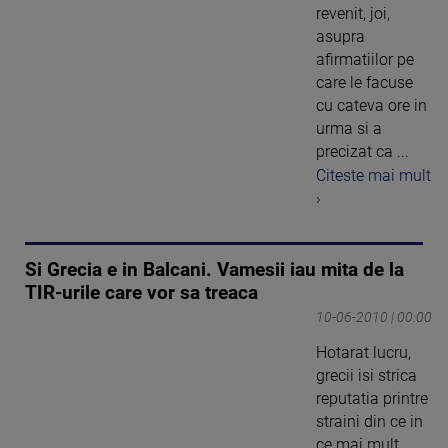
revenit, joi,
asupra
afirmatiilor pe
care le facuse
cu cateva ore in
urma si a
precizat ca ...
Citeste mai mult
›
Si Grecia e in Balcani. Vamesii iau mita de la
TIR-urile care vor sa treaca
10-06-2010 | 00:00
Hotarat lucru,
grecii isi strica
reputatia printre
straini din ce in
ce mai mult.