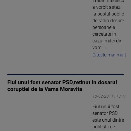
Traian Basescu
a vorbit astazi
la postul public
de radio despre
persoanele
cercetate in
cazul mitei din
vami. ...
Citeste mai mult
›
Fiul unui fost senator PSD,retinut in dosarul
coruptiei de la Vama Moravita
10-02-2011 | 13:47
Fiul unui fost
senator PSD
este unul dintre
politistii de