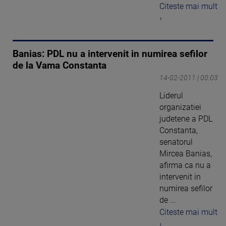
Citeste mai mult
›
Banias: PDL nu a intervenit in numirea sefilor
de la Vama Constanta
14-02-2011 | 00:03
Liderul
organizatiei
judetene a PDL
Constanta,
senatorul
Mircea Banias,
afirma ca nu a
intervenit in
numirea sefilor
de ...
Citeste mai mult
›