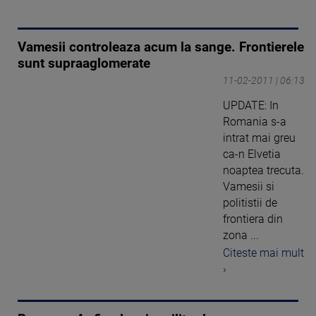
Vamesii controleaza acum la sange. Frontierele
sunt supraaglomerate
11-02-2011 | 06:13
UPDATE: In
Romania s-a
intrat mai greu
ca-n Elvetia
noaptea trecuta.
Vamesii si
politistii de
frontiera din
zona ...
Citeste mai mult
›