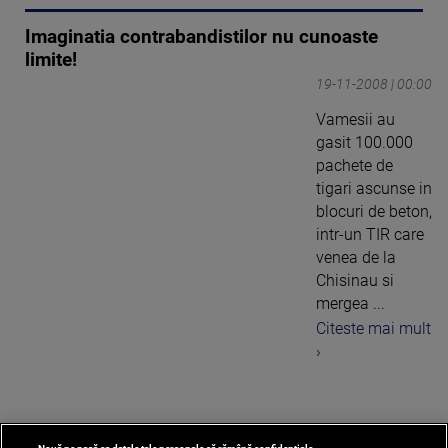
Imaginatia contrabandistilor nu cunoaste
limite!
19-11-2008 | 00:00
Vamesii au
gasit 100.000
pachete de
tigari ascunse in
blocuri de beton,
intr-un TIR care
venea de la
Chisinau si
mergea ...
Citeste mai mult
›