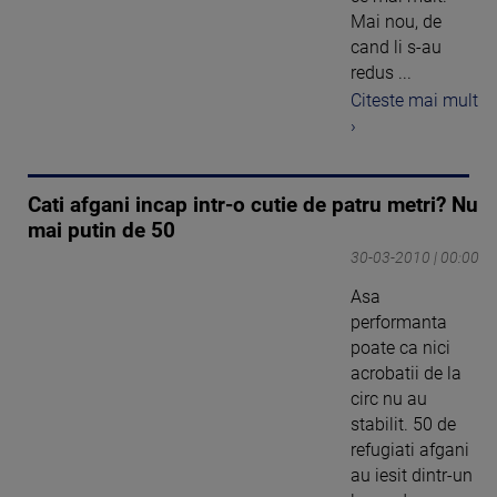
Mai nou, de
cand li s-au
redus ...
Citeste mai mult
›
Cati afgani incap intr-o cutie de patru metri? Nu
mai putin de 50
30-03-2010 | 00:00
Asa
performanta
poate ca nici
acrobatii de la
circ nu au
stabilit. 50 de
refugiati afgani
au iesit dintr-un