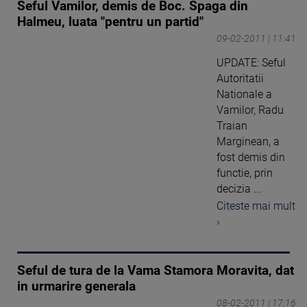
Seful Vamilor, demis de Boc. Spaga din
Halmeu, luata "pentru un partid"
09-02-2011 | 11:41
UPDATE: Seful
Autoritatii
Nationale a
Vamilor, Radu
Traian
Marginean, a
fost demis din
functie, prin
decizia ...
Citeste mai mult
›
Seful de tura de la Vama Stamora Moravita, dat
in urmarire generala
08-02-2011 | 17:16