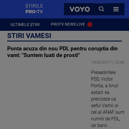
StirilePROTV
CAUTA
VOYO
TOATE 
PROTV NEWS LIVE
ULTIMELE ȘTIRI
STIRI VAMESI
Ponta acuza din nou PDL pentru coruptia din
vami: "Suntem luati de prosti"
14-02-2011 | 12:45
Presedintele
PSD, Victor
Ponta, a tinut
astazi sa
precizeze ca
seful Vamii si
cel al ANAF sunt
numiti de PDL,
iar banii ...