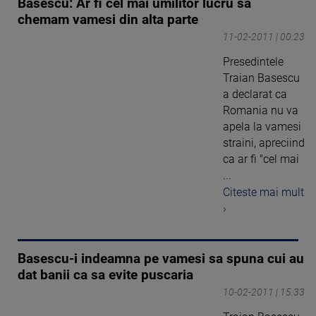
Basescu: Ar fi cel mai umilitor lucru sa
chemam vamesi din alta parte
11-02-2011 | 00:23
Presedintele
Traian Basescu
a declarat ca
Romania nu va
apela la vamesi
straini, apreciind
ca ar fi "cel mai
...
Citeste mai mult
›
Basescu-i indeamna pe vamesi sa spuna cui au
dat banii ca sa evite puscaria
10-02-2011 | 15:33