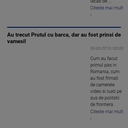
lacas de ...
Citeste mai mult
›
Au trecut Prutul cu barca, dar au fost prinsi de
vamesi!
30-03-2010 | 00:00
Cum au facut
primul pas in
Romania, cum
au fost filmati
de camerele
video si luati pe
sus de politstii
de frontiera.
Citeste mai mult
›