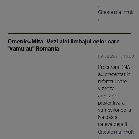
...
Citeste mai mult
›
Omenie=Mita. Vezi aici limbajul celor care
"vamuiau" Romania
09-02-2011 | 13:50
Procurorii DNA
au prezentat in
referatul care
vizeaza
arestarea
preventiva a
vamesilor de la
Naidas si
cateva detalii ...
Citeste mai mult