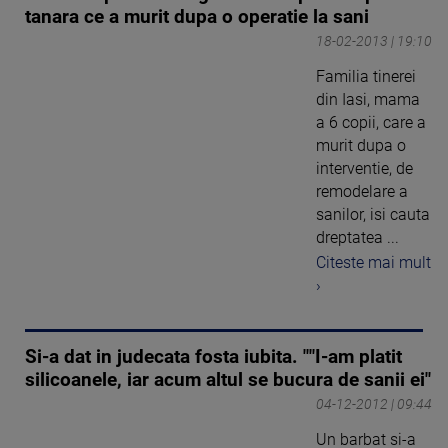
tanara ce a murit dupa o operatie la sani
18-02-2013 | 19:10
Familia tinerei
din Iasi, mama
a 6 copii, care a
murit dupa o
interventie, de
remodelare a
sanilor, isi cauta
dreptatea ...
Citeste mai mult
›
Si-a dat in judecata fosta iubita. ""I-am platit
silicoanele, iar acum altul se bucura de sanii ei"
04-12-2012 | 09:44
Un barbat si-a