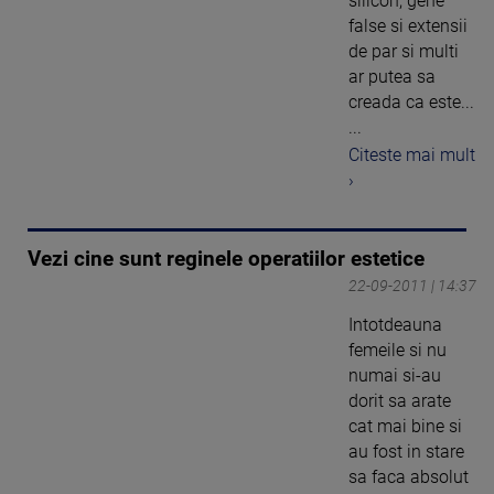
silicon, gene
false si extensii
de par si multi
ar putea sa
creada ca este...
...
Citeste mai mult
›
Vezi cine sunt reginele operatiilor estetice
22-09-2011 | 14:37
Intotdeauna
femeile si nu
numai si-au
dorit sa arate
cat mai bine si
au fost in stare
sa faca absolut