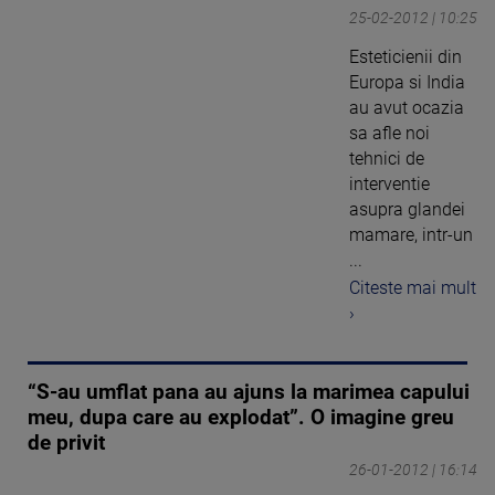
25-02-2012 | 10:25
Esteticienii din
Europa si India
au avut ocazia
sa afle noi
tehnici de
interventie
asupra glandei
mamare, intr-un
...
Citeste mai mult
›
“S-au umflat pana au ajuns la marimea capului
meu, dupa care au explodat”. O imagine greu
de privit
26-01-2012 | 16:14