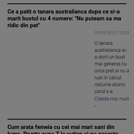
Ce a patit o tanara australianca dupa ce si-a
marit bustul cu 4 numere: "Nu puteam sa ma
ridic din pat"
03-09-2015 | 10:29
O tanara
australianca si-
a dorit un bust
mai generos cu
orice pret si nu a
luat in calcul
riscurile atunci
cand s-a ...
Citeste mai mult
›
Cum arata femeia cu cei mai mari sani din
lume. Poarta cupa Z la sutien si nu gaseste