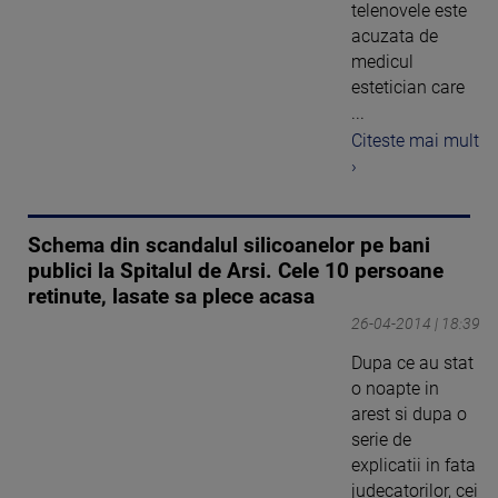
telenovele este
acuzata de
medicul
estetician care
...
Citeste mai mult
›
Schema din scandalul silicoanelor pe bani
publici la Spitalul de Arsi. Cele 10 persoane
retinute, lasate sa plece acasa
26-04-2014 | 18:39
Dupa ce au stat
o noapte in
arest si dupa o
serie de
explicatii in fata
judecatorilor, cei