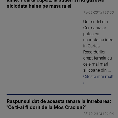
niciodata haine pe masura ei
13-01-2015 | 18:00
Un model din
Germania ar
putea cu
usurinta sa intre
in Cartea
Recordurilor
drept femeia cu
cele mai mari
silicoane din ...
Citeste mai mult
›
Raspunsul dat de aceasta tanara la intrebarea:
"Ce ti-ai fi dorit de la Mos Craciun?"
25-12-2014 | 21:06