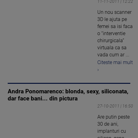
11-11-2011 | 12:22
Un nou scanner
3D le ajuta pe
femei sa isi faca
o “interventie
chirurgicala”
virtuala ca sa
vada cum ar ...
Citeste mai mult
›
Andra Ponomarenco: blonda, sexy, siliconata,
dar face bani... din pictura
27-10-2011 | 16:50
Are putin peste
30 de ani,
implanturi cu