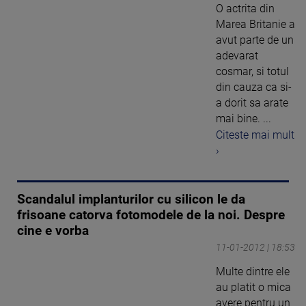
O actrita din
Marea Britanie a
avut parte de un
adevarat
cosmar, si totul
din cauza ca si-
a dorit sa arate
mai bine. ...
Citeste mai mult
›
Scandalul implanturilor cu silicon le da
frisoane catorva fotomodele de la noi. Despre
cine e vorba
11-01-2012 | 18:53
Multe dintre ele
au platit o mica
avere pentru un