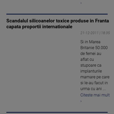
›
Scandalul silicoanelor toxice produse in Franta
capata proportii internationale
21-12-2011 | 18:35
Si in Marea
Britanie 50.000
de femei au
aflat cu
stupoare ca
implanturile
mamare pe care
si le-au facut in
urma cu ani ...
Citeste mai mult
›