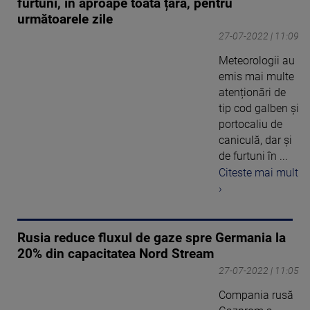
furtuni, în aproape toată țara, pentru
următoarele zile
27-07-2022 | 11:09
Meteorologii au
emis mai multe
atenționări de
tip cod galben și
portocaliu de
caniculă, dar și
de furtuni în ...
Citeste mai mult
›
Rusia reduce fluxul de gaze spre Germania la
20% din capacitatea Nord Stream
27-07-2022 | 11:05
Compania rusă