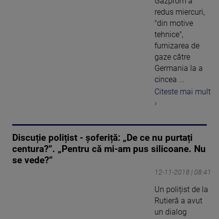
Gazprom a
redus miercuri,
"din motive
tehnice",
furnizarea de
gaze către
Germania la a
cincea ...
Citeste mai mult
›
Discuție polițist - șoferiță: „De ce nu purtați
centura?”. „Pentru că mi-am pus silicoane. Nu
se vede?”
12-11-2018 | 08:41
Un polițist de la
Rutieră a avut
un dialog