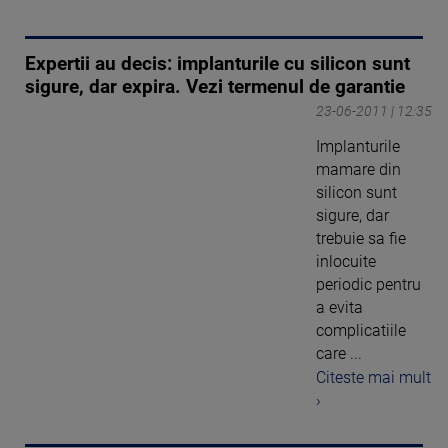
Expertii au decis: implanturile cu silicon sunt
sigure, dar expira. Vezi termenul de garantie
23-06-2011 | 12:35
Implanturile
mamare din
silicon sunt
sigure, dar
trebuie sa fie
inlocuite
periodic pentru
a evita
complicatiile
care ...
Citeste mai mult
›