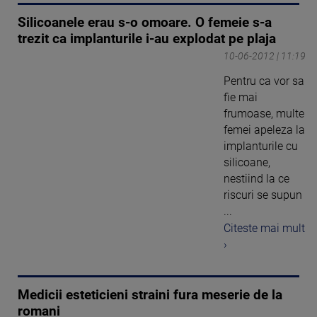
Silicoanele erau s-o omoare. O femeie s-a
trezit ca implanturile i-au explodat pe plaja
10-06-2012 | 11:19
Pentru ca vor sa
fie mai
frumoase, multe
femei apeleza la
implanturile cu
silicoane,
nestiind la ce
riscuri se supun
...
Citeste mai mult
›
Medicii esteticieni straini fura meserie de la
romani