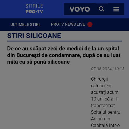
StirilePROTV
CAUTA
VOYO
TOATE 
PROTV NEWS LIVE
ULTIMELE ȘTIRI
STIRI SILICOANE
De ce au scăpat zeci de medici de la un spital
din București de condamnare, după ce au luat
mită ca să pună silicoane
07-06-2024 | 19:13
Chirurgii
esteticieni
acuzați acum
10 ani că ar fi
transformat
Spitalul pentru
Arsuri din
Capitală într-o