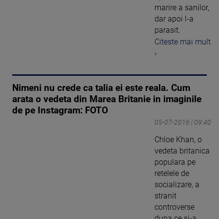
marire a sanilor,
dar apoi l-a
parasit.
Citeste mai mult
›
Nimeni nu crede ca talia ei este reala. Cum
arata o vedeta din Marea Britanie in imaginile
de pe Instagram: FOTO
05-07-2016 | 09:40
Chloe Khan, o
vedeta britanica
populara pe
retelele de
socializare, a
stranit
controverse
dupa ce si-a