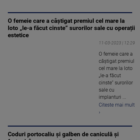
O femeie care a câștigat premiul cel mare la
loto „le-a făcut cinste” surorilor sale cu operații
estetice
11-03-2023 | 12:29
O femeie care a
câștigat premiul
cel mare la loto
„le-a făcut
cinste” surorilor
sale cu
implanturi ...
Citeste mai mult
›
Coduri portocaliu și galben de caniculă și