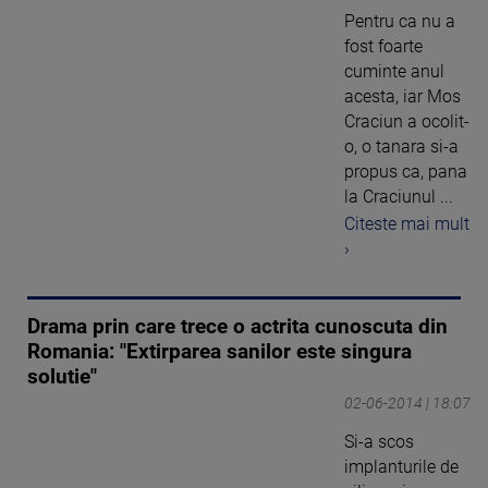
Pentru ca nu a
fost foarte
cuminte anul
acesta, iar Mos
Craciun a ocolit-
o, o tanara si-a
propus ca, pana
la Craciunul ...
Citeste mai mult
›
Drama prin care trece o actrita cunoscuta din
Romania: "Extirparea sanilor este singura
solutie"
02-06-2014 | 18:07
Si-a scos
implanturile de