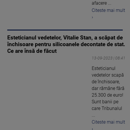
afacere ...
Citeste mai mult
›
Esteticianul vedetelor, Vitalie Stan, a scăpat de
închisoare pentru silicoanele decontate de stat.
Ce are însă de făcut
13-09-2023 | 08:41
Esteticianul
vedetelor scapă
de închisoare,
dar rămâne fără
25.300 de euro!
Sunt banii pe
care Tribunalul
...
Citeste mai mult
›