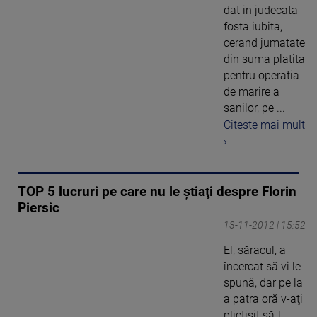
dat in judecata
fosta iubita,
cerand jumatate
din suma platita
pentru operatia
de marire a
sanilor, pe ...
Citeste mai mult
›
TOP 5 lucruri pe care nu le ştiaţi despre Florin
Piersic
13-11-2012 | 15:52
El, săracul, a
încercat să vi le
spună, dar pe la
a patra oră v-aţi
plictisit să-l