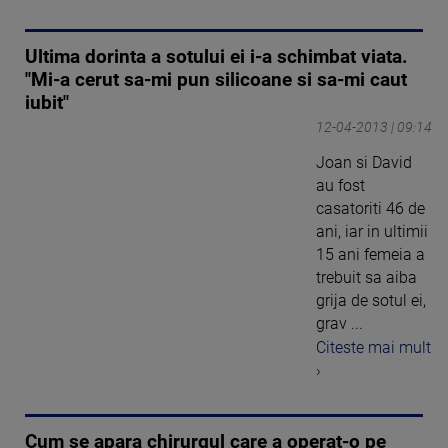
Ultima dorinta a sotului ei i-a schimbat viata.
"Mi-a cerut sa-mi pun silicoane si sa-mi caut
iubit"
12-04-2013 | 09:14
Joan si David
au fost
casatoriti 46 de
ani, iar in ultimii
15 ani femeia a
trebuit sa aiba
grija de sotul ei,
grav ...
Citeste mai mult
›
Cum se apara chirurgul care a operat-o pe