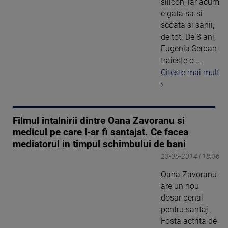
silicon, iar acum
e gata sa-si
scoata si sanii,
de tot. De 8 ani,
Eugenia Serban
traieste o ...
Citeste mai mult
›
Filmul intalnirii dintre Oana Zavoranu si
medicul pe care l-ar fi santajat. Ce facea
mediatorul in timpul schimbului de bani
23-05-2014 | 18:36
Oana Zavoranu
are un nou
dosar penal
pentru santaj.
Fosta actrita de