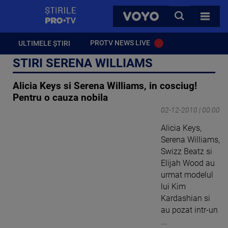
StirilePROTV
CAUTA
VOYO
TOATE 
PROTV NEWS LIVE
ULTIMELE ȘTIRI
STIRI SERENA WILLIAMS
Alicia Keys si Serena Williams, in cosciug!
Pentru o cauza nobila
02-12-2010 | 00:00
Alicia Keys,
Serena Williams,
Swizz Beatz si
Elijah Wood au
urmat modelul
lui Kim
Kardashian si
au pozat intr-un
...