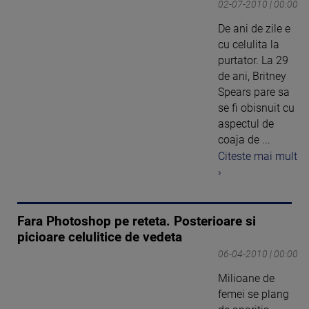
02-07-2010 | 00:00
De ani de zile e
cu celulita la
purtator. La 29
de ani, Britney
Spears pare sa
se fi obisnuit cu
aspectul de
coaja de ...
Citeste mai mult
›
Fara Photoshop pe reteta. Posterioare si
picioare celulitice de vedeta
06-04-2010 | 00:00
Milioane de
femei se plang