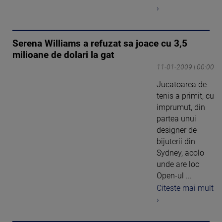
›
Serena Williams a refuzat sa joace cu 3,5
milioane de dolari la gat
11-01-2009 | 00:00
Jucatoarea de
tenis a primit, cu
imprumut, din
partea unui
designer de
bijuterii din
Sydney, acolo
unde are loc
Open-ul ...
Citeste mai mult
›