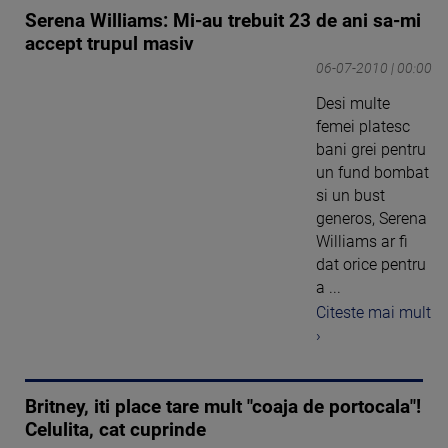
Serena Williams: Mi-au trebuit 23 de ani sa-mi
accept trupul masiv
06-07-2010 | 00:00
Desi multe
femei platesc
bani grei pentru
un fund bombat
si un bust
generos, Serena
Williams ar fi
dat orice pentru
a ...
Citeste mai mult
›
Britney, iti place tare mult "coaja de portocala"!
Celulita, cat cuprinde