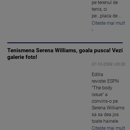
pe terenul de
tenis, ci
pe...placa de ...
Citeste mai mult
›
Tenismena Serena Williams, goala pusca! Vezi
galerie foto!
07-10-2009 | 00:00
Editia
revistei ESPN
"The body
issue" a
convins-o pe
Serena Williams
sa sa dea jos
toate hainele.
Citeste mai mult