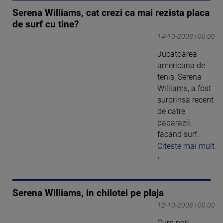
Serena Williams, cat crezi ca mai rezista placa
de surf cu tine?
14-10-2008 | 00:00
Jucatoarea
americana de
tenis, Serena
Williams, a fost
surprinsa recent
de catre
paparazii,
facand surf.
Citeste mai mult
›
Serena Williams, in chilotei pe plaja
12-10-2008 | 00:00
Cum poti