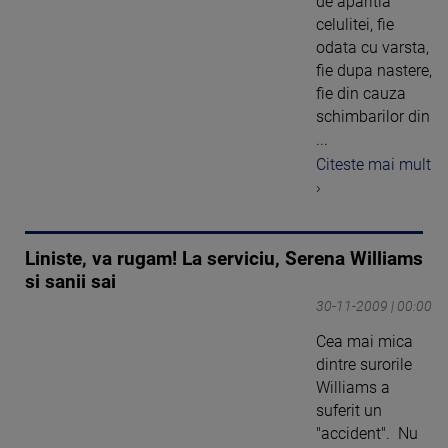
de aparitia
celulitei, fie
odata cu varsta,
fie dupa nastere,
fie din cauza
schimbarilor din
...
Citeste mai mult
›
Liniste, va rugam! La serviciu, Serena Williams
si sanii sai
30-11-2009 | 00:00
Cea mai mica
dintre surorile
Williams a
suferit un
"accident". Nu