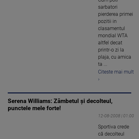
sarbatori
pierderea primei
pozitii in
clasamentul
mondial WTA
altfel decat
printr-o zi la
plaja, cu amica
ta ...
Citeste mai mult
›
Serena Williams: Zâmbetul şi decolteul,
punctele mele forte!
12-08-2008 | 01:00
Sportiva crede
că decolteul