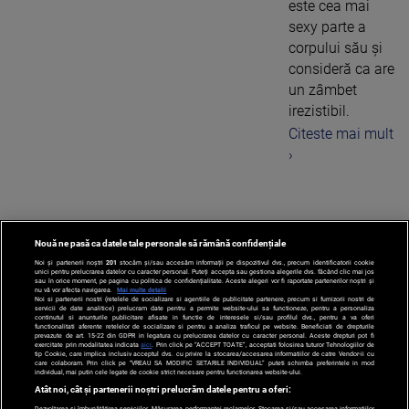
este cea mai
sexy parte a
corpului său şi
consideră ca are
un zâmbet
irezistibil.
Citeste mai mult
›
Nouă ne pasă ca datele tale personale să rămână confidențiale
‹
1
...
5
Noi și partenerii noștri
201
stocăm și/sau accesăm informații pe dispozitivul dvs., precum identificatorii cookie
unici pentru prelucrarea datelor cu caracter personal. Puteți accepta sau gestiona alegerile dvs. făcând clic mai jos
sau în orice moment, pe pagina cu politica de confidențialitate. Aceste alegeri vor fi raportate partenerilor noștri și
nu vă vor afecta navigarea.
Mai multe detalii
Noi si partenerii nostri (retelele de socializare si agentiile de publicitate partenere, precum si furnizorii nostri de
servicii de date analitice) prelucram date pentru a permite website-ului sa functioneze, pentru a personaliza
continutul si anunturile publicitare afisate in functie de interesele si/sau profilul dvs., pentru a va oferi
functionalitati aferente retelelor de socializare si pentru a analiza traficul pe website. Beneficiati de drepturile
prevazute de art. 15-22 din GDPR in legatura cu prelucrarea datelor cu caracter personal. Aceste drepturi pot fi
exercitate prin modalitatea indicata
aici
. Prin click pe “ACCEPT TOATE”, acceptati folosirea tuturor Tehnologiilor de
tip Cookie, care implica inclusiv acceptul dvs. cu privire la stocarea/accesarea informatiilor de catre Vendor-ii cu
care colaboram. Prin click pe “VREAU SA MODIFIC SETARILE INDIVIDUAL” puteti schimba preferintele in mod
individual, mai putin cele legate de cookie strict necesare pentru functionarea website-ului.
Atât noi, cât și partenerii noștri prelucrăm datele pentru a oferi:
Dezvoltarea și îmbunătățirea serviciilor. Măsurarea performanței reclamelor. Stocarea și/sau accesarea informațiilor