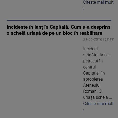
Citeste mai mult
›
Incidente în lanț în Capitală. Cum s-a desprins
o schelă uriașă de pe un bloc în reabilitare
21-06-2019 | 18:58
Incident
strigător la cer,
petrecut în
centrul
Capitalei, în
apropierea
Ateneului
Roman. O
uriaşă schelă ...
Citeste mai mult
›