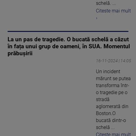
schelă. ...
Citeste mai mult
›
La un pas de tragedie. O bucată schelă a căzut
în fața unui grup de oameni, în SUA. Momentul
prăbușirii
16-11-2024 | 14:05
Un incident
mărunt se putea
transforma într-
o tragedie pe o
stradă
aglomerată din
Boston.O
bucată dintr-o
schelă ...
Citeste mai mult