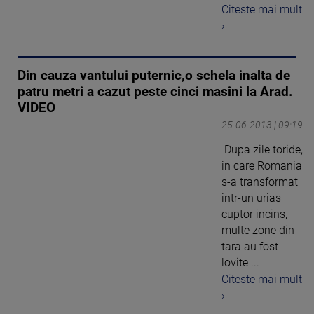
Citeste mai mult
›
Din cauza vantului puternic,o schela inalta de
patru metri a cazut peste cinci masini la Arad.
VIDEO
25-06-2013 | 09:19
Dupa zile toride,
in care Romania
s-a transformat
intr-un urias
cuptor incins,
multe zone din
tara au fost
lovite ...
Citeste mai mult
›