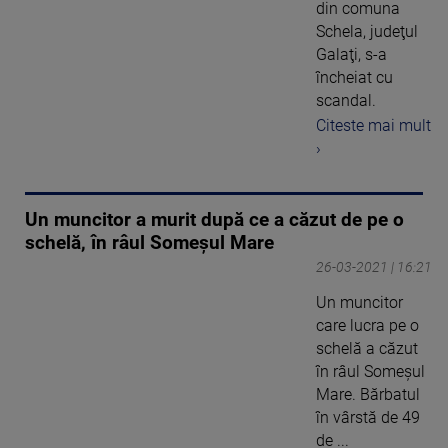
din comuna
Schela, judeţul
Galaţi, s-a
încheiat cu
scandal.
Citeste mai mult
›
Un muncitor a murit după ce a căzut de pe o
schelă, în râul Someșul Mare
26-03-2021 | 16:21
Un muncitor
care lucra pe o
schelă a căzut
în râul Someșul
Mare. Bărbatul
în vârstă de 49
de ...