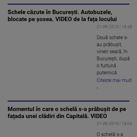
Schele căzute în București. Autobuzele,
blocate pe șosea. VIDEO de la fața locului
21-06-2019 | 18:48
Două schele s-
au prăbușit,
vineri seară, în
București, după
o furtună
puternică.
Citeste mai mult
›
Momentul în care o schelă s-a prăbușit de pe
fațada unei clădiri din Capitală. VIDEO
21-06-2019 | 18:04
O schelă s-a