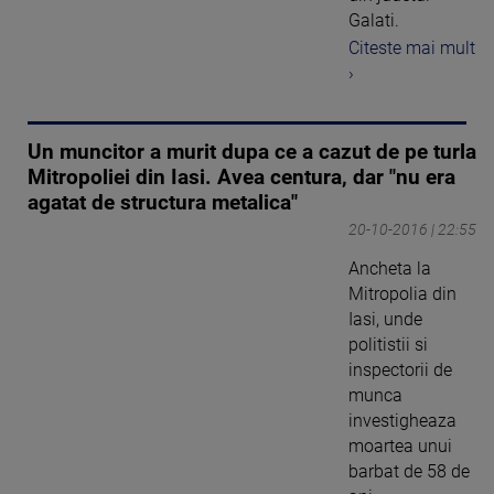
Galati.
Citeste mai mult
›
Un muncitor a murit dupa ce a cazut de pe turla
Mitropoliei din Iasi. Avea centura, dar "nu era
agatat de structura metalica"
20-10-2016 | 22:55
Ancheta la
Mitropolia din
Iasi, unde
politistii si
inspectorii de
munca
investigheaza
moartea unui
barbat de 58 de