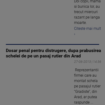
Doi copii, mama
si bunica lor, au
trecut miercuri
razant pe langa
moarte.
Citeste mai mult
›
Dosar penal pentru distrugere, dupa prabusirea
schelei de pe un pasaj rutier din Arad
27-06-2013 | 14:36
Reprezentantii
firmei care au
montat schela
pe pasajul rutier
“Gradiste”, din
Arad, ar putea
raspunde ...