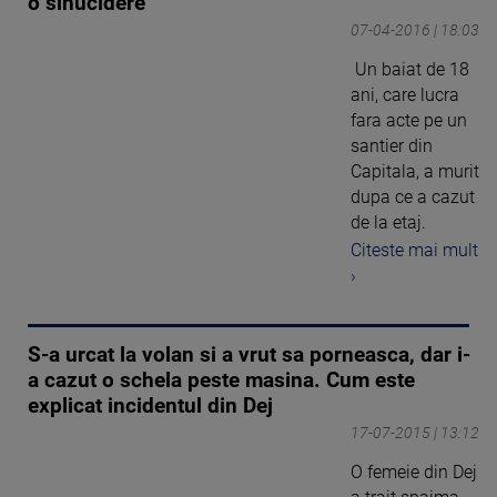
o sinucidere
07-04-2016 | 18:03
Un baiat de 18
ani, care lucra
fara acte pe un
santier din
Capitala, a murit
dupa ce a cazut
de la etaj.
Citeste mai mult
›
S-a urcat la volan si a vrut sa porneasca, dar i-
a cazut o schela peste masina. Cum este
explicat incidentul din Dej
17-07-2015 | 13:12
O femeie din Dej