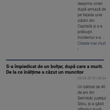
desprins vineri
după-amiază de
pe fațada unei
clădiri din
Capitală și s-a
prăbușit.
Incidentul s-a ...
Citeste mai mult
›
S-a împiedicat de un bolțar, după care a murit.
De la ce înălțime a căzut un muncitor
03-05-2019 | 08:54
Un bărbat de 40
de ani din
Șelimbăr, judeţul
Sibiu, şi-a găsit
sfârşitul după