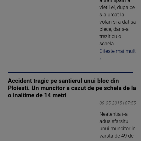
a trait spaima
vietii ei, dupa ce
s-a urcat la
volan si a dat sa
plece, dar s-a
trezit cu o
schela ...
Citeste mai mult
›
Accident tragic pe santierul unui bloc din
Ploiesti. Un muncitor a cazut de pe schela de la
o inaltime de 14 metri
09-05-2015 | 07:55
Neatentia i-a
adus sfarsitul
unui muncitor in
varsta de 49 de