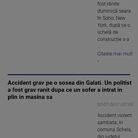
fost rănite
duminică seara
în Soho, New
York, după ce o
schelă de
construcție s-a
...
Citeste mai mult
›
Accident grav pe o sosea din Galati. Un politist
a fost grav ranit dupa ce un sofer a intrat in
plin in masina sa
02-07-2017 | 07:55
Accident violent
sambata, in
comuna Schela,
din judetul