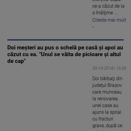
ce a căzut de la
o înălţime ...
Citeste mai mult
›
Doi meşteri au pus o schelă pe casă şi apoi au
căzut cu ea. "Unul se văita de picioare şi altul
de cap"
30-10-2018 | 16:29
Doi bărbaţi din
judeţul Braşov
care munceau
la renovarea
unei case au
ajuns la spital
cu fracturi
grave, după ce