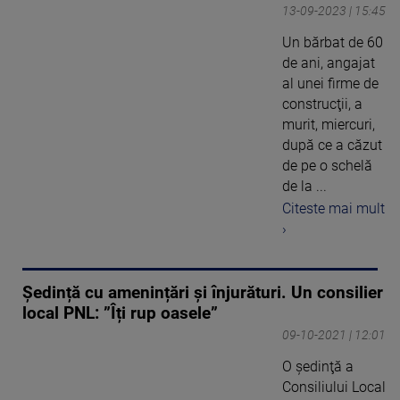
13-09-2023 | 15:45
Un bărbat de 60
de ani, angajat
al unei firme de
construcţii, a
murit, miercuri,
după ce a căzut
de pe o schelă
de la ...
Citeste mai mult
›
Ședință cu amenințări și înjurături. Un consilier
local PNL: ”Îți rup oasele”
09-10-2021 | 12:01
O şedinţă a
Consiliului Local