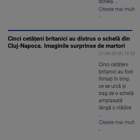
schela ...
Citeste mai mult
›
Cinci cetățeni britanici au distrus o schelă din
Cluj-Napoca. Imaginile surprinse de martori
21-06-2018 | 16:32
Cinci cetățeni
britanici au fost
filmați în timp
ce se urcă și
trag de o schelă
amplasată
lângă o clădire
...
Citeste mai mult
›