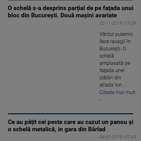
O schelă s-a desprins parțial de pe fațada unui
bloc din București. Două mașini avariate
22-11-2019 | 11:29
Vântul puternic
face ravagii în
București. O
schelă
amplasată pe
faţada unei
clădiri din
strada Ion ...
Citeste mai mult
›
Ce au pățit cei peste care au cazut un panou și
o schelă metalică, in gara din Bârlad
04-07-2019 | 07:43