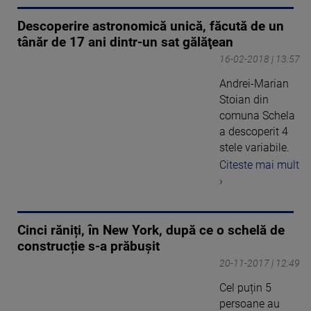
Descoperire astronomică unică, făcută de un
tânăr de 17 ani dintr-un sat gălăţean
16-02-2018 | 13:57
Andrei-Marian
Stoian din
comuna Schela
a descoperit 4
stele variabile.
Citeste mai mult
›
Cinci răniți, în New York, după ce o schelă de
construcție s-a prăbușit
20-11-2017 | 12:49
Cel puțin 5
persoane au