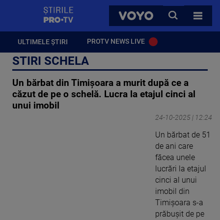
StirilePROTV
CAUTA
VOYO
TOATE 
PROTV NEWS LIVE
ULTIMELE ȘTIRI
STIRI SCHELA
Un bărbat din Timișoara a murit după ce a
căzut de pe o schelă. Lucra la etajul cinci al
unui imobil
24-10-2025 | 12:24
Un bărbat de 51
de ani care
făcea unele
lucrări la etajul
cinci al unui
imobil din
Timişoara s-a
prăbuşit de pe