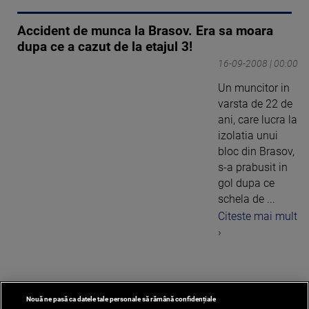
Accident de munca la Brasov. Era sa moara
dupa ce a cazut de la etajul 3!
16-09-2008 | 00:00
Un muncitor in
varsta de 22 de
ani, care lucra la
izolatia unui
bloc din Brasov,
s-a prabusit in
gol dupa ce
schela de ...
Citeste mai mult
›
Nouă ne pasă ca datele tale personale să rămână confidențiale