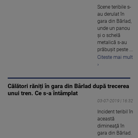
Scene teribile s-
au derulat în
gara din Bârlad,
unde un panou
și o schelă
metalică s-au
prăbușit peste ...
Citeste mai mult
›
Călători răniți în gara din Bârlad după trecerea
unui tren. Ce s-a întâmplat
03-07-2019 | 16:32
Incident teribil în
această
dimineaţă în
gara din Bârlad.