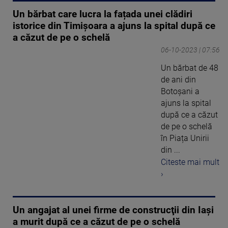
Un bărbat care lucra la fațada unei clădiri
istorice din Timișoara a ajuns la spital după ce
a căzut de pe o schelă
06-10-2023 | 07:56
Un bărbat de 48
de ani din
Botoșani a
ajuns la spital
după ce a căzut
de pe o schelă
în Piața Unirii
din ...
Citeste mai mult
›
Un angajat al unei firme de construcţii din Iași
a murit după ce a căzut de pe o schelă