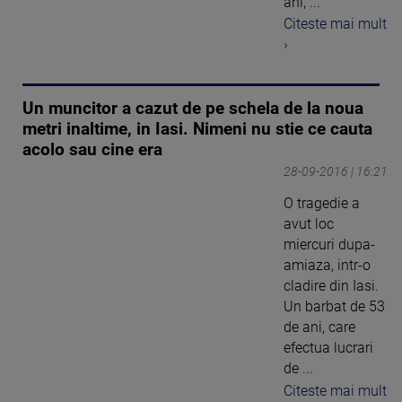
ani, ...
Citeste mai mult
›
Un muncitor a cazut de pe schela de la noua
metri inaltime, in Iasi. Nimeni nu stie ce cauta
acolo sau cine era
28-09-2016 | 16:21
O tragedie a
avut loc
miercuri dupa-
amiaza, intr-o
cladire din Iasi.
Un barbat de 53
de ani, care
efectua lucrari
de ...
Citeste mai mult