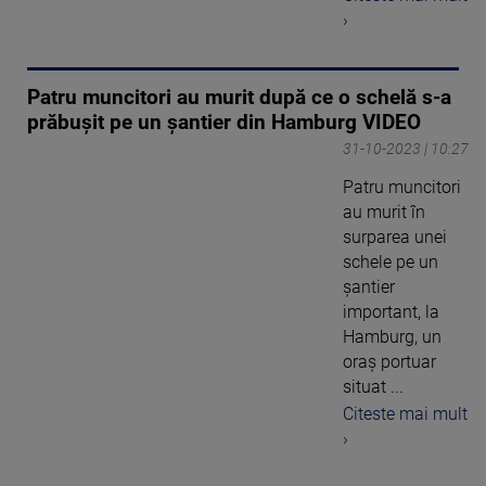
›
Patru muncitori au murit după ce o schelă s-a
prăbușit pe un șantier din Hamburg VIDEO
31-10-2023 | 10:27
Patru muncitori
au murit în
surparea unei
schele pe un
şantier
important, la
Hamburg, un
oraş portuar
situat ...
Citeste mai mult
›