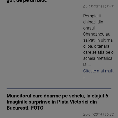
gol, de pe un bloc
04-05-2014 | 13:43
Pompierii
chinezi din
orasul
Changzhou au
salvat, in ultima
clipa, o tanara
care se afla pe o
schela metalica,
la ...
Citeste mai mult
›
Muncitorul care doarme pe schela, la etajul 6.
Imaginile surprinse in Piata Victoriei din
Bucuresti. FOTO
28-04-2014 | 16:22