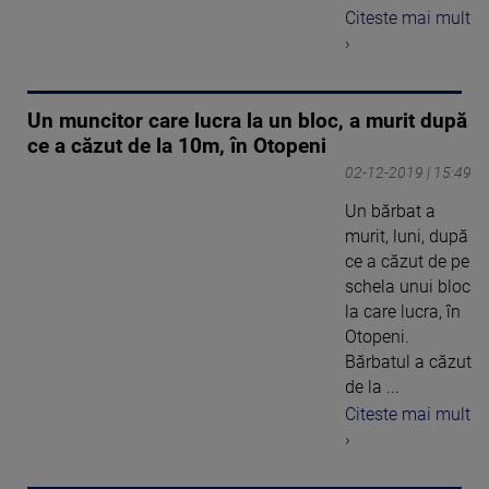
Citeste mai mult
›
Un muncitor care lucra la un bloc, a murit după
ce a căzut de la 10m, în Otopeni
02-12-2019 | 15:49
Un bărbat a
murit, luni, după
ce a căzut de pe
schela unui bloc
la care lucra, în
Otopeni.
Bărbatul a căzut
de la ...
Citeste mai mult
›