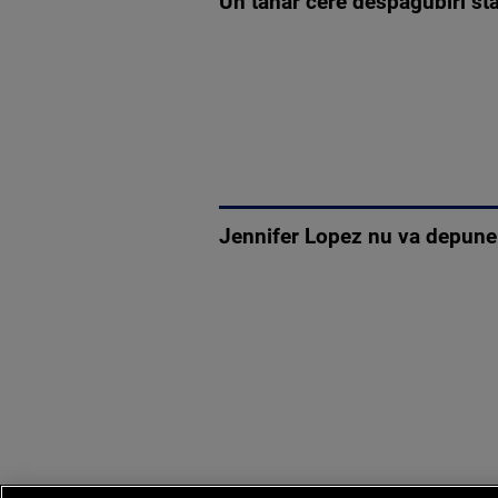
Un tânăr cere despăgubiri stat
Jennifer Lopez nu va depune m