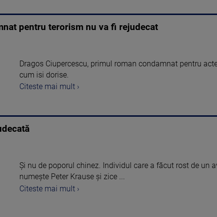
at pentru terorism nu va fi rejudecat
Dragos Ciupercescu, primul roman condamnat pentru acte d
cum isi dorise.
Citeste mai mult ›
judecată
Şi nu de poporul chinez. Individul care a făcut rost de un 
numeşte Peter Krause şi zice ...
Citeste mai mult ›