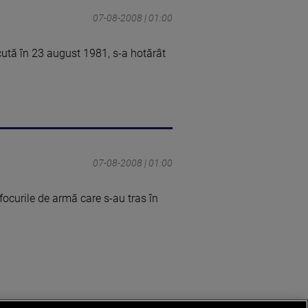
07-08-2008 | 01:00
ecută în 23 august 1981, s-a hotărât
07-08-2008 | 01:00
focurile de armă care s-au tras în