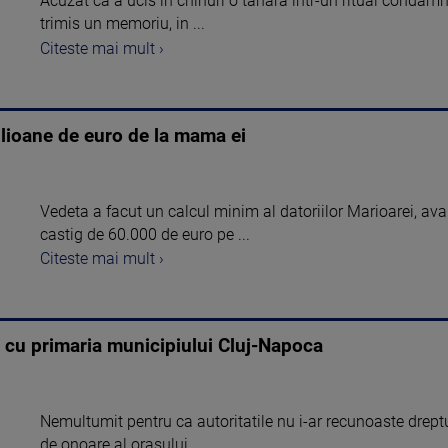
Acuzat ca a ucis in chinuri o tanara intr-un ritual condamna
trimis un memoriu, in ...
Citeste mai mult ›
lioane de euro de la mama ei
Vedeta a facut un calcul minim al datoriilor Marioarei, a
castig de 60.000 de euro pe ...
Citeste mai mult ›
i cu primaria municipiului Cluj-Napoca
Nemultumit pentru ca autoritatile nu i-ar recunoaste dreptu
de onoare al orasului, ...