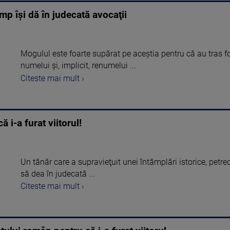
p îşi dă în judecată avocaţii
Mogulul este foarte supărat pe aceştia pentru că au tras 
numelui şi, implicit, renumelui ...
Citeste mai mult ›
 i-a furat viitorul!
Un tânăr care a supravieţuit unei întâmplări istorice, petr
să dea în judecată ...
Citeste mai mult ›