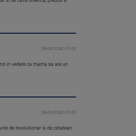
t si de catre biserica, preotul a
28-08-2008 | 01:00
vand in vedere ca mama sa are un
28-08-2008 | 01:00
rile de revolutionar si de cetatean