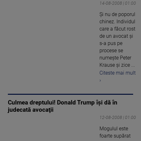
14-08-2008 | 01:00
Şi nu de poporul
chinez. Individul
care a făcut rost
de un avocat şi
s-a pus pe
procese se
numeşte Peter
Krause şi zice ...
Citeste mai mult
›
Culmea dreptului! Donald Trump îşi dă în
judecată avocaţii
12-08-2008 | 01:00
Mogulul este
foarte supărat