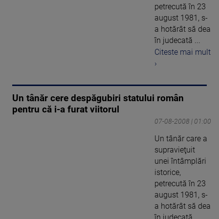
petrecută în 23
august 1981, s-
a hotărât să dea
în judecată ...
Citeste mai mult
›
Un tânăr cere despăgubiri statului român
pentru că i-a furat viitorul
07-08-2008 | 01:00
Un tânăr care a
supravieţuit
unei întâmplări
istorice,
petrecută în 23
august 1981, s-
a hotărât să dea
în judecată ...