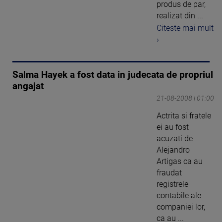
produs de par,
realizat din ...
Citeste mai mult
›
Salma Hayek a fost data in judecata de propriul
angajat
21-08-2008 | 01:00
Actrita si fratele
ei au fost
acuzati de
Alejandro
Artigas ca au
fraudat
registrele
contabile ale
companiei lor,
ca au ...