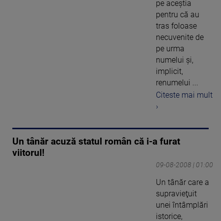
pe aceştia
pentru că au
tras foloase
necuvenite de
pe urma
numelui şi,
implicit,
renumelui ...
Citeste mai mult
›
Un tânăr acuză statul român că i-a furat
viitorul!
09-08-2008 | 01:00
Un tânăr care a
supravieţuit
unei întâmplări
istorice,