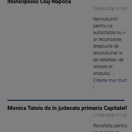
municipiului Cluj-Napoca
28-08-2008 | 01:00
Nemultumit
pentru ca
autoritatile nu i-
ar recunoaste
drepturile de
revolutionar si
de cetatean de
onoare al
orasului, ...
Citeste mai mult
›
Monica Tatoiu da in judecata primaria Capitalei!
27-08-2008 | 01:00
Revoltata pentru