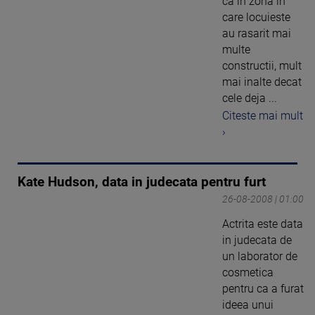
ca in zona in
care locuieste
au rasarit mai
multe
constructii, mult
mai inalte decat
cele deja ...
Citeste mai mult
›
Kate Hudson, data in judecata pentru furt
26-08-2008 | 01:00
Actrita este data
in judecata de
un laborator de
cosmetica
pentru ca a furat
ideea unui