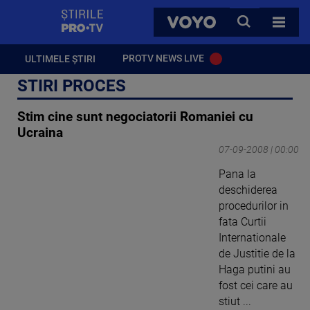
StirilePROTV
CAUTA
VOYO
TOATE 
PROTV NEWS LIVE
ULTIMELE ȘTIRI
STIRI PROCES
Stim cine sunt negociatorii Romaniei cu
Ucraina
07-09-2008 | 00:00
Pana la
deschiderea
procedurilor in
fata Curtii
Internationale
de Justitie de la
Haga putini au
fost cei care au
stiut ...