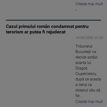
Citeste mai mult
›
Cazul primului român condamnat pentru
terorism ar putea fi rejudecat
19-08-2008 | 01:00
Tribunalul
Bucureşti va
decide astăzi
soarta lui
Dragoş
Ciupercescu,
după ce acesta
a cerut ca
dosarul său să
fie ...
Citeste mai mult