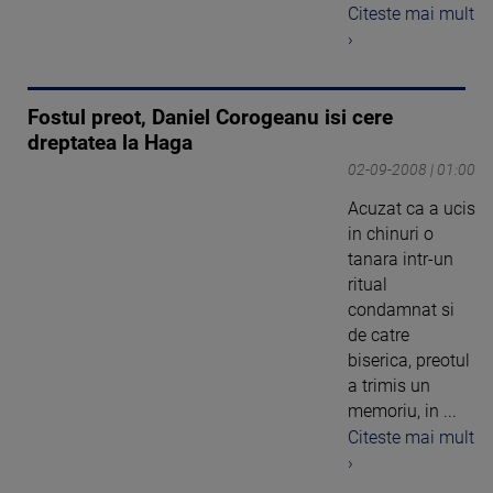
Citeste mai mult
›
Fostul preot, Daniel Corogeanu isi cere
dreptatea la Haga
02-09-2008 | 01:00
Acuzat ca a ucis
in chinuri o
tanara intr-un
ritual
condamnat si
de catre
biserica, preotul
a trimis un
memoriu, in ...
Citeste mai mult
›