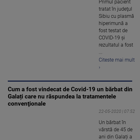
Primul pacient
tratat în judeţul
Sibiu cu plasmă
hiperimună a
fost testat de
COVID-19 şi
rezultatul a fost
...
Citeste mai mult
›
Cum a fost vindecat de Covid-19 un bărbat din
Galați care nu răspundea la tratamentele
convenţionale
22-05-2020 | 07:52
Un bărbat în
vârstă de 45 de
ani din Galați a