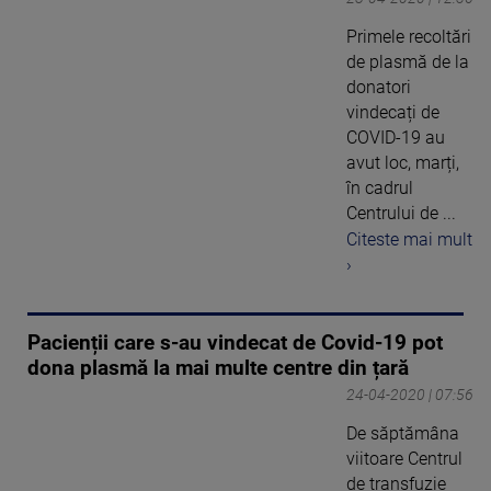
Primele recoltări
de plasmă de la
donatori
vindecați de
COVID-19 au
avut loc, marți,
în cadrul
Centrului de ...
Citeste mai mult
›
Pacienții care s-au vindecat de Covid-19 pot
dona plasmă la mai multe centre din țară
24-04-2020 | 07:56
De săptămâna
viitoare Centrul
de transfuzie