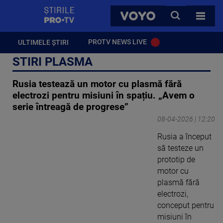
StirilePROTV
CAUTA
VOYO
TOATE 
PROTV NEWS LIVE
ULTIMELE ȘTIRI
STIRI PLASMA
Rusia testează un motor cu plasmă fără
electrozi pentru misiuni în spațiu. „Avem o
serie întreagă de progrese”
08-04-2026 | 12:20
Rusia a început
să testeze un
prototip de
motor cu
plasmă fără
electrozi,
conceput pentru
misiuni în