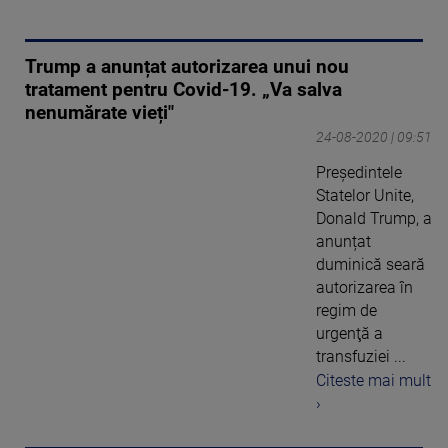
Trump a anunțat autorizarea unui nou
tratament pentru Covid-19. „Va salva
nenumărate vieți"
24-08-2020 | 09:51
Preşedintele
Statelor Unite,
Donald Trump, a
anunțat
duminică seară
autorizarea în
regim de
urgenţă a
transfuziei ...
Citeste mai mult
›