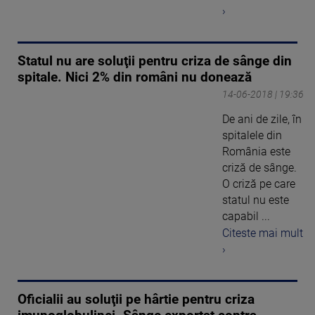
›
Statul nu are soluţii pentru criza de sânge din
spitale. Nici 2% din români nu donează
14-06-2018 | 19:36
De ani de zile, în
spitalele din
România este
criză de sânge.
O criză pe care
statul nu este
capabil ...
Citeste mai mult
›
Oficialii au soluţii pe hârtie pentru criza