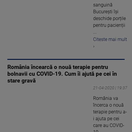
sanguină
București își
deschide porțile
pentru pacienții
...
Citeste mai mult
›
România încearcă o nouă terapie pentru
bolnavii cu COVID-19. Cum îi ajută pe cei în
stare gravă
21-04-2020 | 19:37
România va
încerca o nouă
terapie pentru a-
i ajuta pe cei
care au COVID-