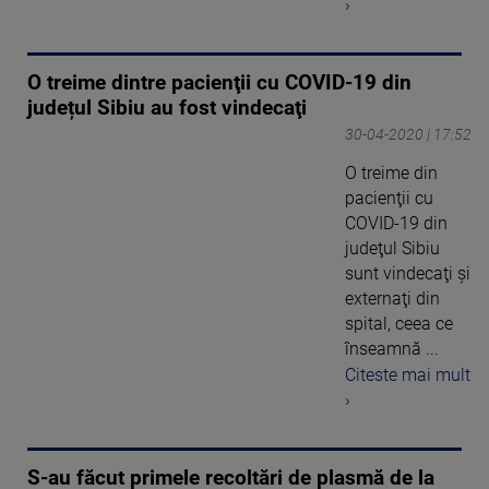
›
O treime dintre pacienţii cu COVID-19 din
județul Sibiu au fost vindecaţi
30-04-2020 | 17:52
O treime din
pacienţii cu
COVID-19 din
judeţul Sibiu
sunt vindecaţi şi
externaţi din
spital, ceea ce
înseamnă ...
Citeste mai mult
›
S-au făcut primele recoltări de plasmă de la