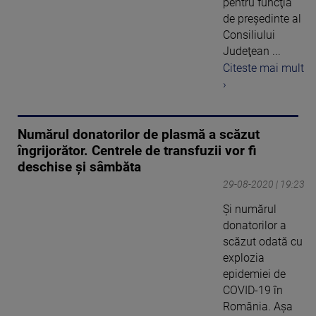
pentru funcţia
de preşedinte al
Consiliului
Judeţean ...
Citeste mai mult
›
Numărul donatorilor de plasmă a scăzut
îngrijorător. Centrele de transfuzii vor fi
deschise şi sâmbăta
29-08-2020 | 19:23
Și numărul
donatorilor a
scăzut odată cu
explozia
epidemiei de
COVID-19 în
România. Așa