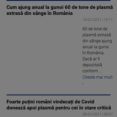
Cum ajung anual la gunoi 60 de tone de plasmă
extrasă din sânge în România
18-02-2021 | 19:11
60 de tone de
plasmă extrasă
din sânge ajung
anual la gunoi
în România.
Dacă ar fi
depozitată
conform ...
Citeste mai mult
›
Foarte puțini români vindecați de Covid
donează apoi plasmă pentru cei în stare critică
08-02-2021 | 08:07