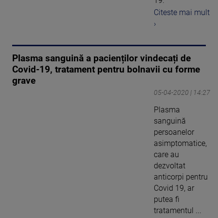
19.
Citeste mai mult
›
Plasma sanguină a pacienților vindecați de
Covid-19, tratament pentru bolnavii cu forme
grave
05-04-2020 | 14:27
Plasma
sanguină
persoanelor
asimptomatice,
care au
dezvoltat
anticorpi pentru
Covid 19, ar
putea fi
tratamentul ...