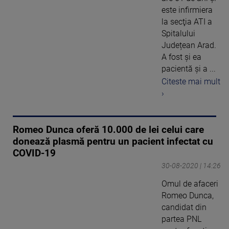
este infirmiera
la secţia ATI a
Spitalului
Județean Arad.
A fost şi ea
pacientă şi a ...
Citeste mai mult
›
Romeo Dunca oferă 10.000 de lei celui care
donează plasmă pentru un pacient infectat cu
COVID-19
30-08-2020 | 14:26
Omul de afaceri
Romeo Dunca,
candidat din
partea PNL