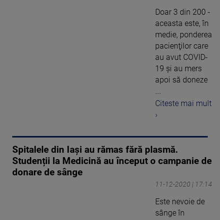
Doar 3 din 200 -
aceasta este, în
medie, ponderea
pacienţilor care
au avut COVID-
19 şi au mers
apoi să doneze
...
Citeste mai mult
›
Spitalele din Iași au rămas fără plasmă.
Studenții la Medicină au început o campanie de
donare de sânge
11-12-2020 | 17:14
Este nevoie de
sânge în