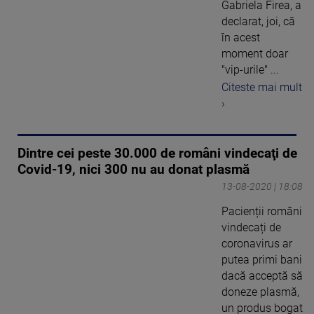
Gabriela Firea, a
declarat, joi, că
în acest
moment doar
"vip-urile" ...
Citeste mai mult
›
Dintre cei peste 30.000 de români vindecaţi de
Covid-19, nici 300 nu au donat plasmă
13-08-2020 | 18:08
Pacienții români
vindecați de
coronavirus ar
putea primi bani
dacă acceptă să
doneze plasmă,
un produs bogat