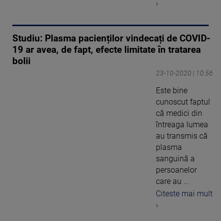
›
Studiu: Plasma pacienților vindecați de COVID-
19 ar avea, de fapt, efecte limitate în tratarea
bolii
23-10-2020 | 10:56
Este bine
cunoscut faptul
că medici din
întreaga lumea
au transmis că
plasma
sanguină a
persoanelor
care au ...
Citeste mai mult
›