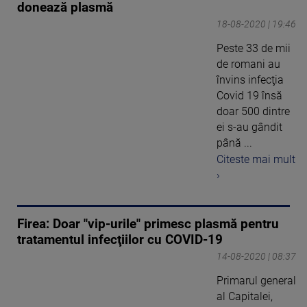
donează plasmă
18-08-2020 | 19:46
Peste 33 de mii
de romani au
învins infecţia
Covid 19 însă
doar 500 dintre
ei s-au gândit
până ...
Citeste mai mult
›
Firea: Doar "vip-urile" primesc plasmă pentru
tratamentul infecţiilor cu COVID-19
14-08-2020 | 08:37
Primarul general
al Capitalei,