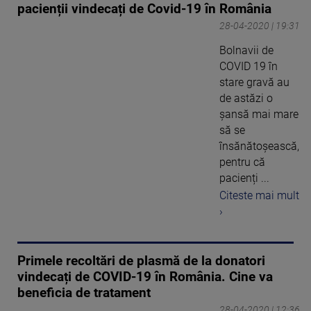
pacienții vindecați de Covid-19 în România
28-04-2020 | 19:31
Bolnavii de
COVID 19 în
stare gravă au
de astăzi o
șansă mai mare
să se
însănătoșească,
pentru că
pacienți ...
Citeste mai mult
›
Primele recoltări de plasmă de la donatori
vindecați de COVID-19 în România. Cine va
beneficia de tratament
28-04-2020 | 12:36