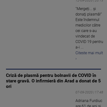
12-09-2020 | 20:13
''Mergeți... şi
donaţi plasmă!''
Este îndemnul
medicilor către
cei care s-au
vindecat de
COVID 19 pentru
a-i ...
Citeste mai mult
›
Criză de plasmă pentru bolnavii de COVID în
stare gravă. O infirmieră din Arad a donat de 5
ori
07-09-2020 | 17:48
Adriana Furdiuc
are 61 de ani şi