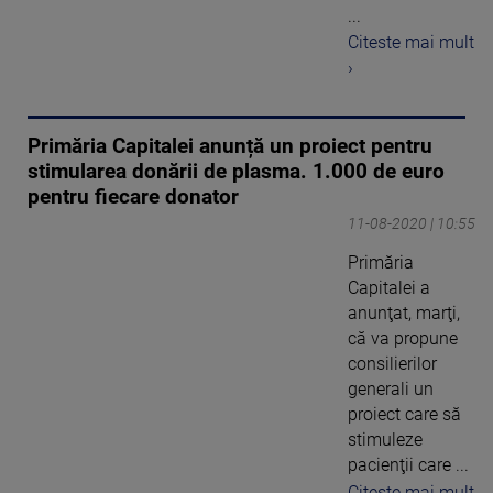
...
Citeste mai mult
›
Primăria Capitalei anunță un proiect pentru
stimularea donării de plasma. 1.000 de euro
pentru fiecare donator
11-08-2020 | 10:55
Primăria
Capitalei a
anunţat, marţi,
că va propune
consilierilor
generali un
proiect care să
stimuleze
pacienţii care ...
Citeste mai mult