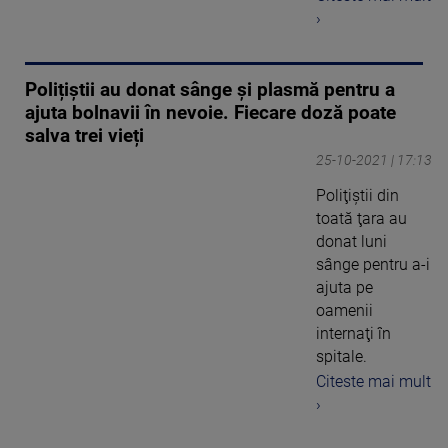
›
Polițiștii au donat sânge și plasmă pentru a
ajuta bolnavii în nevoie. Fiecare doză poate
salva trei vieți
25-10-2021 | 17:13
Poliţiştii din
toată ţara au
donat luni
sânge pentru a-i
ajuta pe
oamenii
internaţi în
spitale.
Citeste mai mult
›