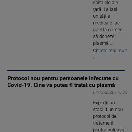
spitalele din
ţară. La Iaşi
unităţile
medicale fac
apel la oameni
să doneze
plasmă ...
Citeste mai mult
›
Protocol nou pentru persoanele infectate cu
Covid-19. Cine va putea fi tratat cu plasmă
04-12-2020 | 18:33
Experții au
stabilit un nou
protocol de
tratament
pentru bolnavii