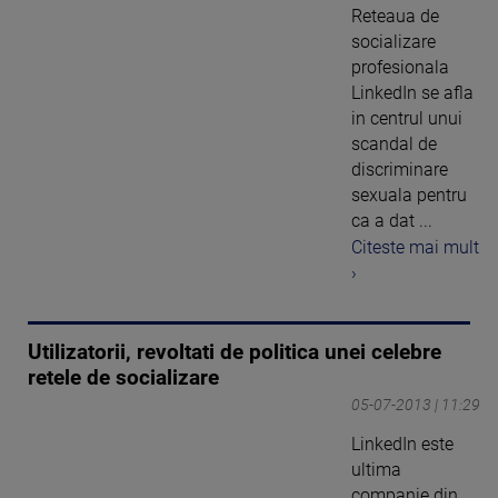
Reteaua de
socializare
profesionala
LinkedIn se afla
in centrul unui
scandal de
discriminare
sexuala pentru
ca a dat ...
Citeste mai mult
›
Utilizatorii, revoltati de politica unei celebre
retele de socializare
05-07-2013 | 11:29
LinkedIn este
ultima
companie din