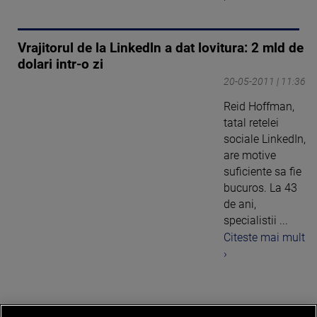
Vrajitorul de la Linkedln a dat lovitura: 2 mld de
dolari intr-o zi
20-05-2011 | 11:36
Reid Hoffman,
tatal retelei
sociale LinkedIn,
are motive
suficiente sa fie
bucuros. La 43
de ani,
specialistii ...
Citeste mai mult
›