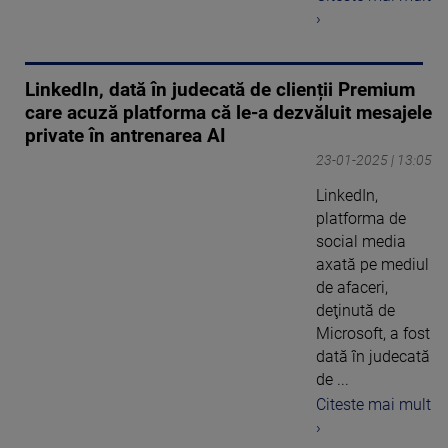
›
LinkedIn, dată în judecată de clienții Premium
care acuză platforma că le-a dezvăluit mesajele
private în antrenarea AI
23-01-2025 | 13:05
LinkedIn,
platforma de
social media
axată pe mediul
de afaceri,
deţinută de
Microsoft, a fost
dată în judecată
de ...
Citeste mai mult
›