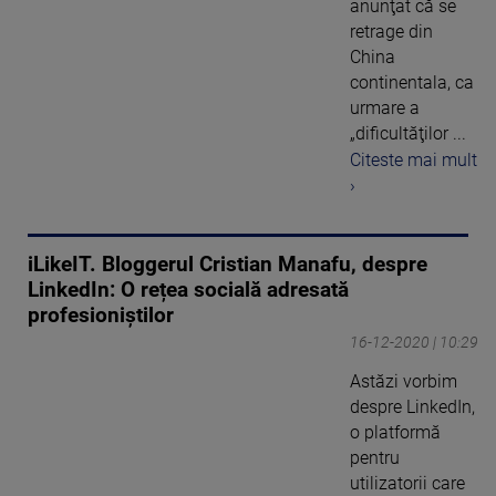
anunţat că se
retrage din
China
continentala, ca
urmare a
„dificultăţilor ...
Citeste mai mult
›
iLikeIT. Bloggerul Cristian Manafu, despre
LinkedIn: O rețea socială adresată
profesioniștilor
16-12-2020 | 10:29
Astăzi vorbim
despre LinkedIn,
o platformă
pentru
utilizatorii care