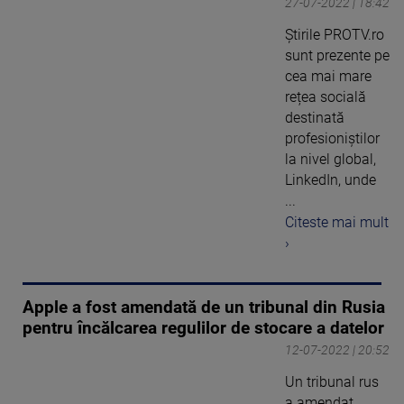
27-07-2022 | 18:42
Știrile PROTV.ro
sunt prezente pe
cea mai mare
rețea socială
destinată
profesioniștilor
la nivel global,
LinkedIn, unde
...
Citeste mai mult
›
Apple a fost amendată de un tribunal din Rusia
pentru încălcarea regulilor de stocare a datelor
12-07-2022 | 20:52
Un tribunal rus
a amendat