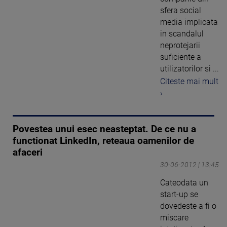
sfera social
media implicata
in scandalul
neprotejarii
suficiente a
utilizatorilor si ...
Citeste mai mult
›
Povestea unui esec neasteptat. De ce nu a
functionat LinkedIn, reteaua oamenilor de
afaceri
30-06-2012 | 13:45
Cateodata un
start-up se
dovedeste a fi o
miscare