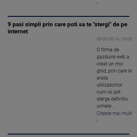
›
9 pasi simpli prin care poti sa te "stergi" de pe
internet
08-03-2014 | 16:05
O firma de
gazduire web a
creat un mic
ghid, prin care le
arata
utilizatorilor
cum isi pot
sterge definitiv
urmele ...
Citeste mai mult
›