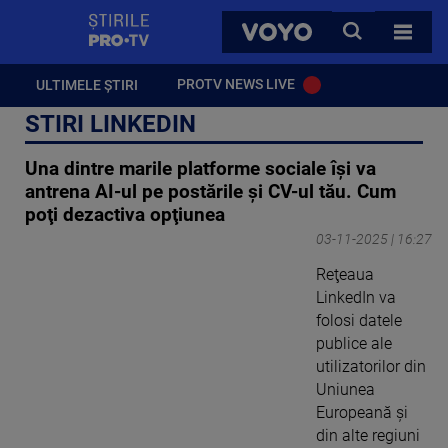
StirilePROTV
CAUTA
VOYO
TOATE 
PROTV NEWS LIVE
ULTIMELE ȘTIRI
STIRI LINKEDIN
Una dintre marile platforme sociale îşi va
antrena AI-ul pe postările şi CV-ul tău. Cum
poţi dezactiva opţiunea
03-11-2025 | 16:27
Reţeaua
LinkedIn va
folosi datele
publice ale
utilizatorilor din
Uniunea
Europeană şi
din alte regiuni