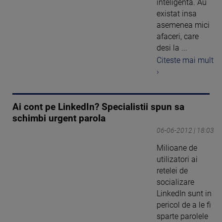
inteligenta. Au
existat insa
asemenea mici
afaceri, care
desi la ...
Citeste mai mult
›
Ai cont pe LinkedIn? Specialistii spun sa
schimbi urgent parola
06-06-2012 | 18:03
Milioane de
utilizatori ai
retelei de
socializare
LinkedIn sunt in
pericol de a le fi
sparte parolele