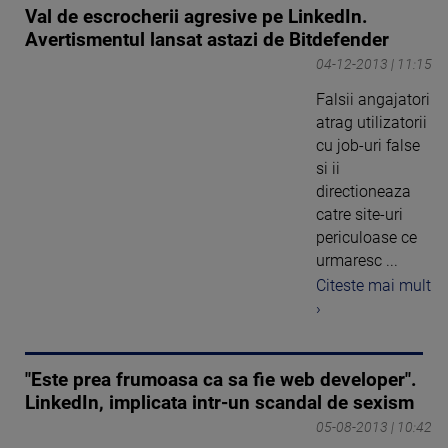
Val de escrocherii agresive pe LinkedIn.
Avertismentul lansat astazi de Bitdefender
04-12-2013 | 11:15
Falsii angajatori
atrag utilizatorii
cu job-uri false
si ii
directioneaza
catre site-uri
periculoase ce
urmaresc ...
Citeste mai mult
›
"Este prea frumoasa ca sa fie web developer".
LinkedIn, implicata intr-un scandal de sexism
05-08-2013 | 10:42