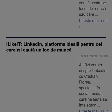
vor să schimbe
locul de muncă
sau care ...
Citeste mai mult
›
ILikeIT: LinkedIn, platforma ideală pentru cei
care își caută un loc de muncă
10-03-2020 | 10:09
Astăzi vorbim
despre LinkedIn
cu Cristian
Florea,
specialist în
social media,
care ne ajută să
înțelegem ...
Citeste mai mult