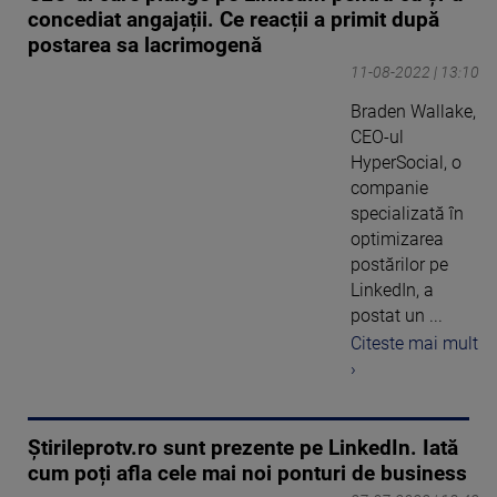
concediat angajații. Ce reacții a primit după
postarea sa lacrimogenă
11-08-2022 | 13:10
Braden Wallake,
CEO-ul
HyperSocial, o
companie
specializată în
optimizarea
postărilor pe
LinkedIn, a
postat un ...
Citeste mai mult
›
Știrileprotv.ro sunt prezente pe LinkedIn. Iată
cum poți afla cele mai noi ponturi de business