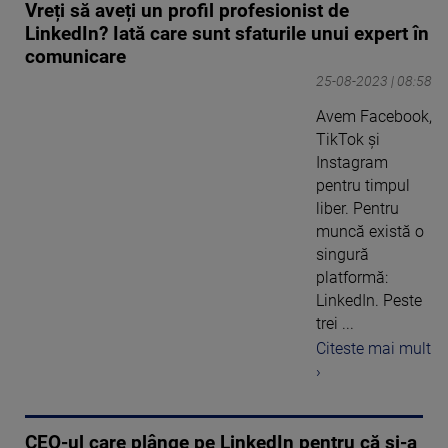
Vreți să aveți un profil profesionist de
LinkedIn? Iată care sunt sfaturile unui expert în
comunicare
25-08-2023 | 08:58
Avem Facebook,
TikTok și
Instagram
pentru timpul
liber. Pentru
muncă există o
singură
platformă:
LinkedIn. Peste
trei ...
Citeste mai mult
›
CEO-ul care plânge pe LinkedIn pentru că și-a