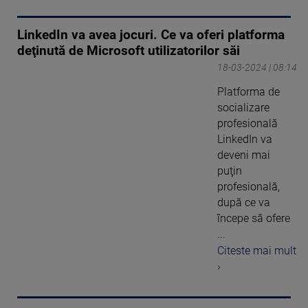
LinkedIn va avea jocuri. Ce va oferi platforma
deţinută de Microsoft utilizatorilor săi
18-03-2024 | 08:14
Platforma de
socializare
profesională
LinkedIn va
deveni mai
puţin
profesională,
după ce va
începe să ofere
...
Citeste mai mult
›