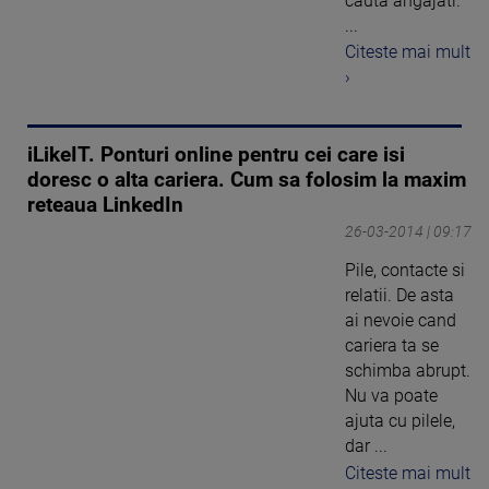
cauta angajati.
...
Citeste mai mult
›
iLikeIT. Ponturi online pentru cei care isi
doresc o alta cariera. Cum sa folosim la maxim
reteaua LinkedIn
26-03-2014 | 09:17
Pile, contacte si
relatii. De asta
ai nevoie cand
cariera ta se
schimba abrupt.
Nu va poate
ajuta cu pilele,
dar ...
Citeste mai mult