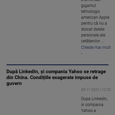
gigantul
tehnologic
american Apple
pentru că nu a
stocat datele
personale ale
cetățenilor ...
Citeste mai mult
›
După LinkedIn, și compania Yahoo se retrage
din China. Condițiile exagerate impuse de
guvern
03-11-2021 | 12:32
Dupa LinkedIn,
si compania
Yahoo a