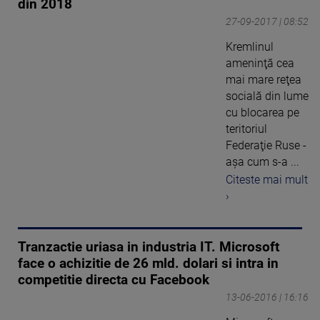
din 2018
27-09-2017 | 08:52
Kremlinul
ameninţă cea
mai mare reţea
socială din lume
cu blocarea pe
teritoriul
Federaţie Ruse -
aşa cum s-a ...
Citeste mai mult
›
Tranzactie uriasa in industria IT. Microsoft
face o achizitie de 26 mld. dolari si intra in
competitie directa cu Facebook
13-06-2016 | 16:16