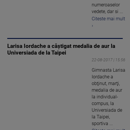
numeroaselor
vedete, dar si ...
Citeste mai mult
›
Larisa Iordache a câștigat medalia de aur la
Universiada de la Taipei
22-08-2017 | 15:56
Gimnasta Larisa
Iordache a
obţinut, marţi,
medalia de aur
la individual-
compus, la
Universiada de
la Taipei,
sportiva ...