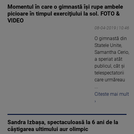
Momentul în care o gimnastă îşi rupe ambele
picioare în timpul exerciţiului la sol. FOTO &
VIDEO
08-04-2019 | 10:46
O gimnastă din
Statele Unite,
Samantha Cerio,
a speriat atât
publicul, cât şi
telespectatorii
care urmăreau
...
Citeste mai mult
›
Sandra Izbașa, spectaculoasă la 6 ani de la
câștigarea ultimului aur olimpic