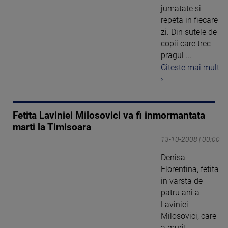
jumatate si
repeta in fiecare
zi. Din sutele de
copii care trec
pragul ...
Citeste mai mult
›
Fetita Laviniei Milosovici va fi inmormantata
marti la Timisoara
13-10-2008 | 00:00
Denisa
Florentina, fetita
in varsta de
patru ani a
Laviniei
Milosovici, care
a murit