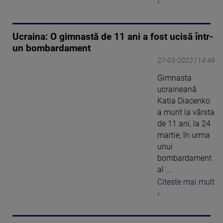
›
Ucraina: O gimnastă de 11 ani a fost ucisă într-
un bombardament
27-03-2022 | 14:49
Gimnasta
ucraineană
Katia Diacenko
a murit la vârsta
de 11 ani, la 24
martie, în urma
unui
bombardament
al ...
Citeste mai mult
›