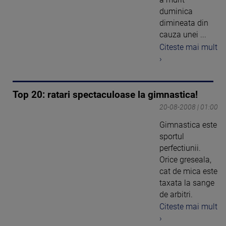
duminica
dimineata din
cauza unei ...
Citeste mai mult
›
Top 20: ratari spectaculoase la gimnastica!
20-08-2008 | 01:00
Gimnastica este
sportul
perfectiunii.
Orice greseala,
cat de mica este
taxata la sange
de arbitri.
Citeste mai mult
›