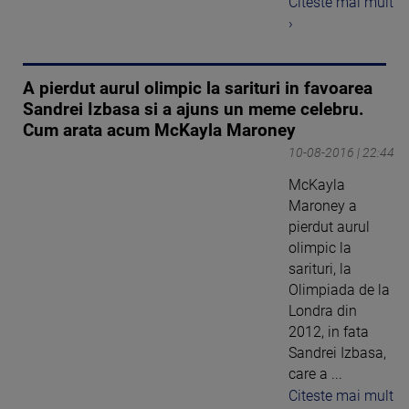
Citeste mai mult
›
A pierdut aurul olimpic la sarituri in favoarea
Sandrei Izbasa si a ajuns un meme celebru.
Cum arata acum McKayla Maroney
10-08-2016 | 22:44
McKayla
Maroney a
pierdut aurul
olimpic la
sarituri, la
Olimpiada de la
Londra din
2012, in fata
Sandrei Izbasa,
care a ...
Citeste mai mult