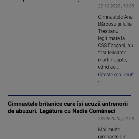
22-12-2020 | 10:38
Gimnastele Ana
Bărbosu şi Iulia
Trestianu,
legitimate la
CSS Focşani, au
fost felicitate
marţi noapte,
când au ...
Citeste mai mult
›
Gimnastele britanice care își acuză antrenorii
de abuzuri. Legătura cu Nadia Comăneci
28-08-2020 | 22:28
Mai multe
gimnaste din