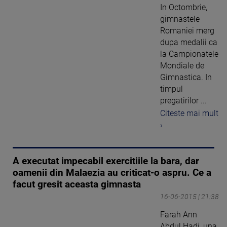
In Octombrie,
gimnastele
Romaniei merg
dupa medalii ca
la Campionatele
Mondiale de
Gimnastica. In
timpul
pregatirilor ...
Citeste mai mult
›
A executat impecabil exercitiile la bara, dar
oamenii din Malaezia au criticat-o aspru. Ce a
facut gresit aceasta gimnasta
16-06-2015 | 21:38
Farah Ann
Abdul Hadi, una