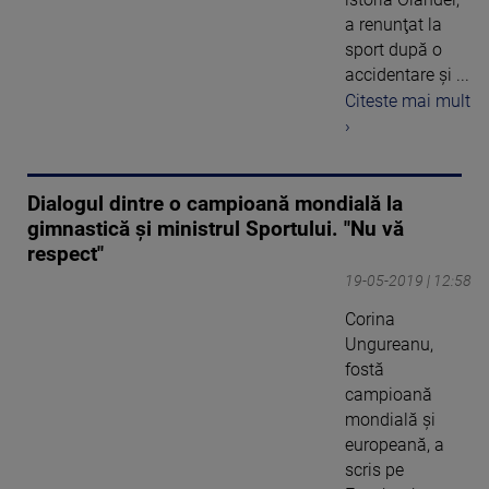
a renunţat la
sport după o
accidentare şi ...
Citeste mai mult
›
Dialogul dintre o campioană mondială la
gimnastică şi ministrul Sportului. "Nu vă
respect"
19-05-2019 | 12:58
Corina
Ungureanu,
fostă
campioană
mondială şi
europeană, a
scris pe