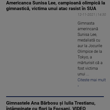
Americanca Sunisa Lee, campioană olimpică la
gimnastică, victima unui atac rasist în SUA
12-11-2021 | 14:30
Gimnasta
amerincană
Sunisa Lee,
medaliată cu
aur la Jocurile
Olimpice de la
Tokyo, a
mărturisit că a
fost victima
unui ...
Citeste mai mult
›
Gimnastele Ana Bărbosu şi Iulia Trestianu,
întâmpinate cu flori la Focşani. VIDEO