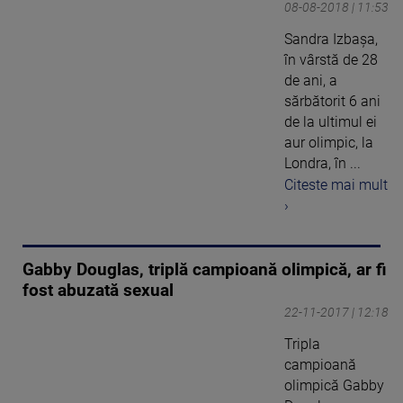
08-08-2018 | 11:53
Sandra Izbașa,
în vârstă de 28
de ani, a
sărbătorit 6 ani
de la ultimul ei
aur olimpic, la
Londra, în ...
Citeste mai mult
›
Gabby Douglas, triplă campioană olimpică, ar fi
fost abuzată sexual
22-11-2017 | 12:18
Tripla
campioană
olimpică Gabby