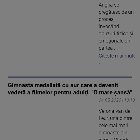
Anglia se
pregătesc de un
proces,
invocând
abuzuri fizice și
emoționale din
partea ...
Citeste mai mult
›
Gimnasta medaliată cu aur care a devenit
vedetă a filmelor pentru adulţi. "O mare şansă"
04-05-2020 | 10:10
Verona van de
Leur, una dintre
cele mai mari
gimnaste din
istoria Olandei,