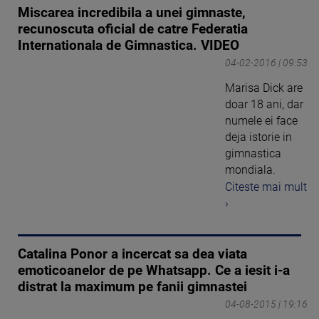
Miscarea incredibila a unei gimnaste,
recunoscuta oficial de catre Federatia
Internationala de Gimnastica. VIDEO
04-02-2016 | 09:53
Marisa Dick are
doar 18 ani, dar
numele ei face
deja istorie in
gimnastica
mondiala.
Citeste mai mult
›
Catalina Ponor a incercat sa dea viata
emoticoanelor de pe Whatsapp. Ce a iesit i-a
distrat la maximum pe fanii gimnastei
04-08-2015 | 19:16