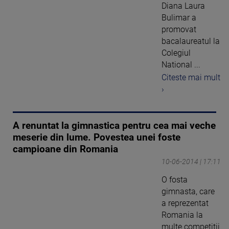
Diana Laura
Bulimar a
promovat
bacalaureatul la
Colegiul
National ...
Citeste mai mult
›
A renuntat la gimnastica pentru cea mai veche
meserie din lume. Povestea unei foste
campioane din Romania
10-06-2014 | 17:11
O fosta
gimnasta, care
a reprezentat
Romania la
multe competitii