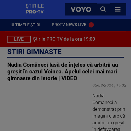
StirilePROTV
CAUTA
VOYO
TOATE 
PROTV NEWS LIVE
ULTIMELE ȘTIRI
LIVE
Știrile PRO TV de la ora 19:00
STIRI GIMNASTE
Nadia Comăneci lasă de înțeles că arbitrii au
greșit în cazul Voinea. Apelul celei mai mari
gimnaste din istorie | VIDEO
06-08-2024 | 15:03
Nadia
Comăneci a
demonstrat prin
imagini clare că
arbitrii au greșit
în defavoarea