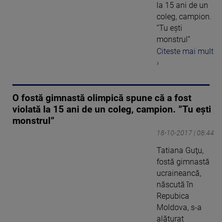
la 15 ani de un
coleg, campion.
”Tu eşti
monstrul”
Citeste mai mult
›
O fostă gimnastă olimpică spune că a fost
violată la 15 ani de un coleg, campion. ”Tu eşti
monstrul”
18-10-2017 | 08:44
Tatiana Guţu,
fostă gimnastă
ucraineancă,
născută în
Repubica
Moldova, s-a
alăturat