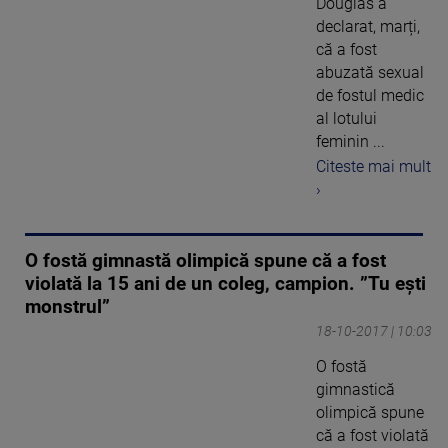
Douglas a
declarat, marți,
că a fost
abuzată sexual
de fostul medic
al lotului
feminin ...
Citeste mai mult
›
O fostă gimnastă olimpică spune că a fost
violată la 15 ani de un coleg, campion. ”Tu eşti
monstrul”
18-10-2017 | 10:03
O fostă
gimnastică
olimpică spune
că a fost violată