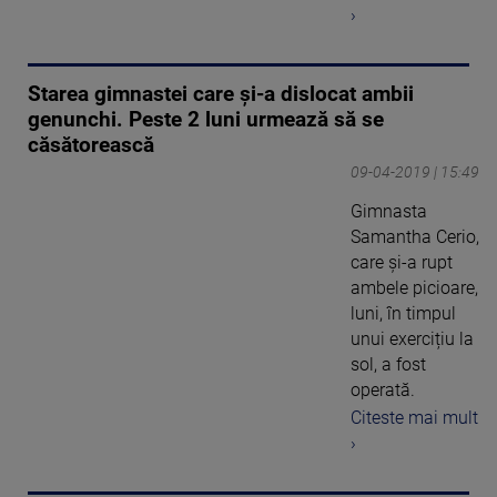
›
Starea gimnastei care și-a dislocat ambii
genunchi. Peste 2 luni urmează să se
căsătorească
09-04-2019 | 15:49
Gimnasta
Samantha Cerio,
care și-a rupt
ambele picioare,
luni, în timpul
unui exercițiu la
sol, a fost
operată.
Citeste mai mult
›