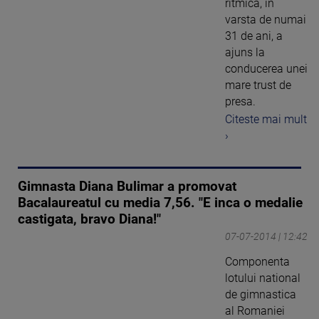
ritmica, in
varsta de numai
31 de ani, a
ajuns la
conducerea unei
mare trust de
presa.
Citeste mai mult
›
Gimnasta Diana Bulimar a promovat
Bacalaureatul cu media 7,56. "E inca o medalie
castigata, bravo Diana!"
07-07-2014 | 12:42
Componenta
lotului national
de gimnastica
al Romaniei