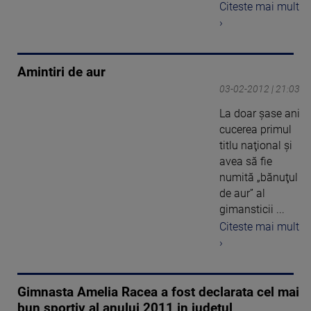
Citeste mai mult
›
Amintiri de aur
03-02-2012 | 21:03
La doar șase ani
cucerea primul
titlu naţional şi
avea să fie
numită „bănuţul
de aur” al
gimansticii ...
Citeste mai mult
›
Gimnasta Amelia Racea a fost declarata cel mai
bun sportiv al anului 2011 in judetul