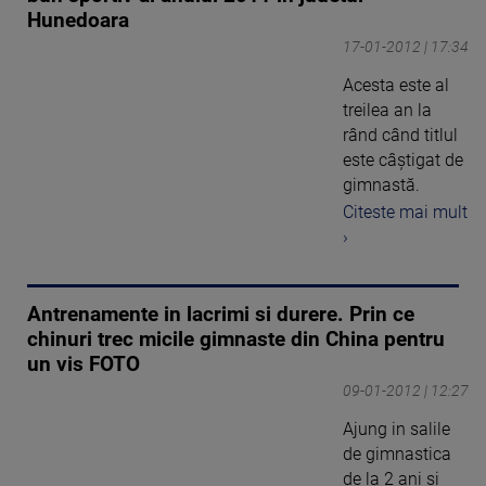
Hunedoara
17-01-2012 | 17:34
Acesta este al
treilea an la
rând când titlul
este câştigat de
gimnastă.
Citeste mai mult
›
Antrenamente in lacrimi si durere. Prin ce
chinuri trec micile gimnaste din China pentru
un vis FOTO
09-01-2012 | 12:27
Ajung in salile
de gimnastica
de la 2 ani si