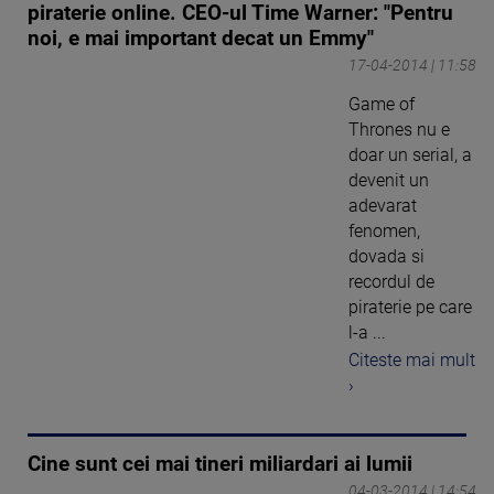
piraterie online. CEO-ul Time Warner: "Pentru
noi, e mai important decat un Emmy"
17-04-2014 | 11:58
Game of
Thrones nu e
doar un serial, a
devenit un
adevarat
fenomen,
dovada si
recordul de
piraterie pe care
l-a ...
Citeste mai mult
›
Cine sunt cei mai tineri miliardari ai lumii
04-03-2014 | 14:54