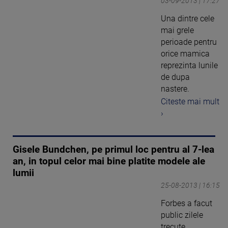
03-09-2013 | 17:27
Una dintre cele
mai grele
perioade pentru
orice mamica
reprezinta lunile
de dupa
nastere.
Citeste mai mult
›
Gisele Bundchen, pe primul loc pentru al 7-lea
an, in topul celor mai bine platite modele ale
lumii
25-08-2013 | 16:15
Forbes a facut
public zilele
trecute