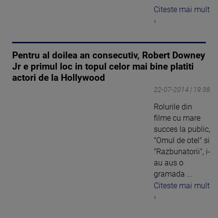
Citeste mai mult
›
Pentru al doilea an consecutiv, Robert Downey
Jr e primul loc in topul celor mai bine platiti
actori de la Hollywood
22-07-2014 | 19:38
Rolurile din
filme cu mare
succes la public,
"Omul de otel" si
"Razbunatorii", i-
au aus o
gramada ...
Citeste mai mult
›