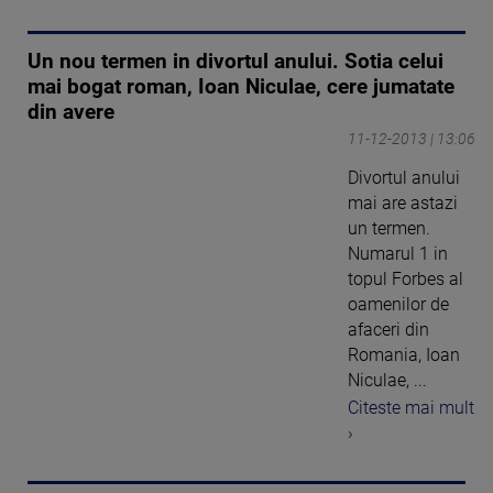
Un nou termen in divortul anului. Sotia celui
mai bogat roman, Ioan Niculae, cere jumatate
din avere
11-12-2013 | 13:06
Divortul anului
mai are astazi
un termen.
Numarul 1 in
topul Forbes al
oamenilor de
afaceri din
Romania, Ioan
Niculae, ...
Citeste mai mult
›