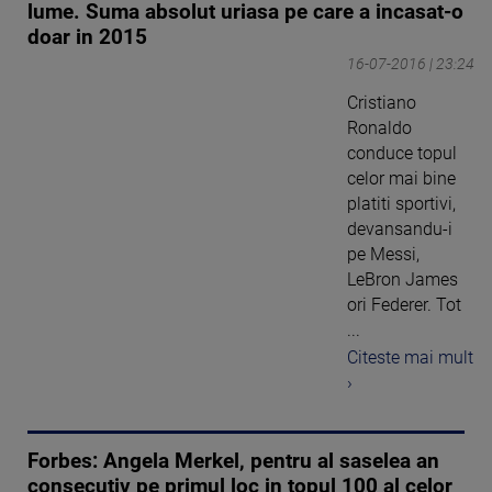
lume. Suma absolut uriasa pe care a incasat-o
doar in 2015
16-07-2016 | 23:24
Cristiano
Ronaldo
conduce topul
celor mai bine
platiti sportivi,
devansandu-i
pe Messi,
LeBron James
ori Federer. Tot
...
Citeste mai mult
›
Forbes: Angela Merkel, pentru al saselea an
consecutiv pe primul loc in topul 100 al celor