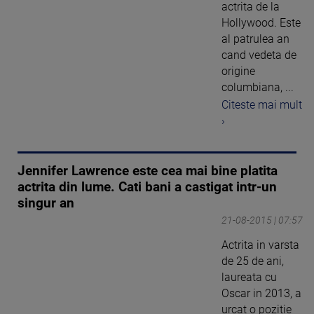
actrita de la
Hollywood. Este
al patrulea an
cand vedeta de
origine
columbiana, ...
Citeste mai mult
›
Jennifer Lawrence este cea mai bine platita
actrita din lume. Cati bani a castigat intr-un
singur an
21-08-2015 | 07:57
Actrita in varsta
de 25 de ani,
laureata cu
Oscar in 2013, a
urcat o pozitie