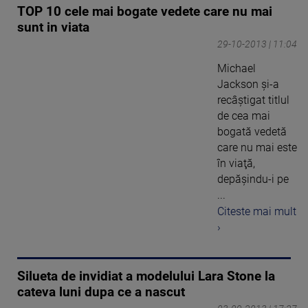
TOP 10 cele mai bogate vedete care nu mai
sunt in viata
29-10-2013 | 11:04
Michael
Jackson şi-a
recâştigat titlul
de cea mai
bogată vedetă
care nu mai este
în viaţă,
depăşindu-i pe
...
Citeste mai mult
›
Silueta de invidiat a modelului Lara Stone la
cateva luni dupa ce a nascut