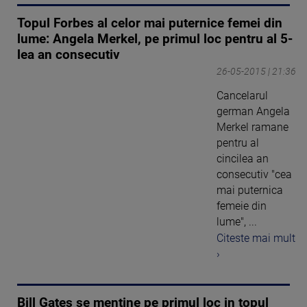
Topul Forbes al celor mai puternice femei din
lume: Angela Merkel, pe primul loc pentru al 5-
lea an consecutiv
26-05-2015 | 21:36
Cancelarul
german Angela
Merkel ramane
pentru al
cincilea an
consecutiv "cea
mai puternica
femeie din
lume", ...
Citeste mai mult
›
Bill Gates se mentine pe primul loc in topul