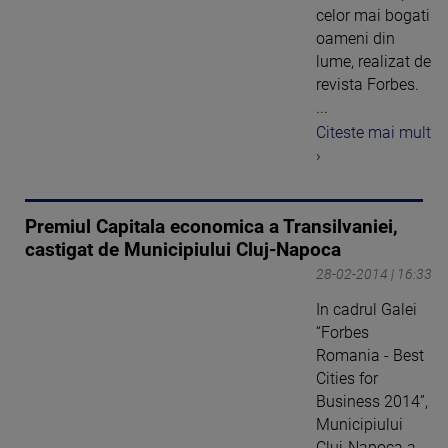
celor mai bogati
oameni din
lume, realizat de
revista Forbes.
...
Citeste mai mult
›
Premiul Capitala economica a Transilvaniei,
castigat de Municipiului Cluj-Napoca
28-02-2014 | 16:33
In cadrul Galei
“Forbes
Romania - Best
Cities for
Business 2014”,
Municipiului
Cluj-Napoca a