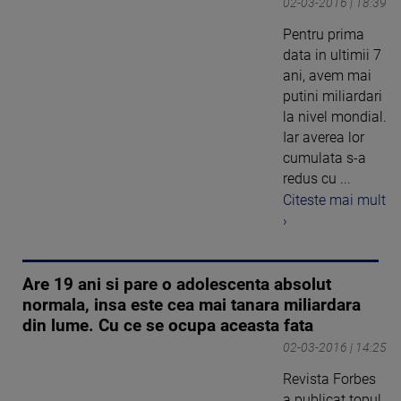
02-03-2016 | 18:39
Pentru prima
data in ultimii 7
ani, avem mai
putini miliardari
la nivel mondial.
Iar averea lor
cumulata s-a
redus cu ...
Citeste mai mult
›
Are 19 ani si pare o adolescenta absolut
normala, insa este cea mai tanara miliardara
din lume. Cu ce se ocupa aceasta fata
02-03-2016 | 14:25
Revista Forbes
a publicat topul