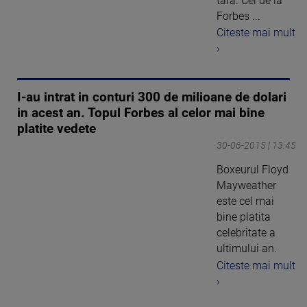
tara. Cei de la
Forbes ...
Citeste mai mult
›
I-au intrat in conturi 300 de milioane de dolari
in acest an. Topul Forbes al celor mai bine
platite vedete
30-06-2015 | 13:45
Boxeurul Floyd
Mayweather
este cel mai
bine platita
celebritate a
ultimului an.
Citeste mai mult
›