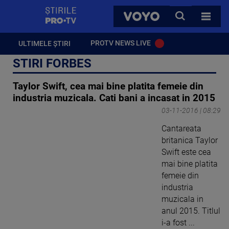
StirilePROTV
CAUTA
VOYO
TOATE 
PROTV NEWS LIVE
ULTIMELE ȘTIRI
STIRI FORBES
Taylor Swift, cea mai bine platita femeie din
industria muzicala. Cati bani a incasat in 2015
03-11-2016 | 08:29
Cantareata
britanica Taylor
Swift este cea
mai bine platita
femeie din
industria
muzicala in
anul 2015. Titlul
i-a fost ...