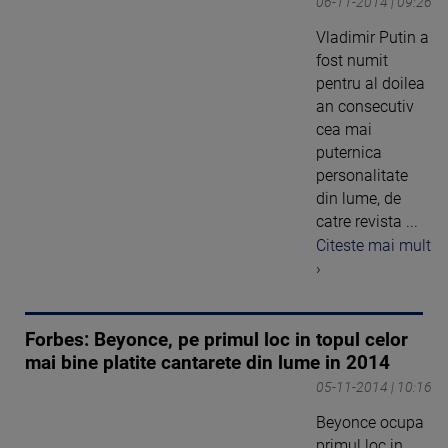
06-11-2014 | 09:26
Vladimir Putin a
fost numit
pentru al doilea
an consecutiv
cea mai
puternica
personalitate
din lume, de
catre revista ...
Citeste mai mult
›
Forbes: Beyonce, pe primul loc in topul celor
mai bine platite cantarete din lume in 2014
05-11-2014 | 10:16
Beyonce ocupa
primul loc in