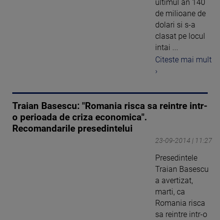
ultimul an 140
de milioane de
dolari si s-a
clasat pe locul
intai ...
Citeste mai mult
›
Traian Basescu: "Romania risca sa reintre intr-
o perioada de criza economica".
Recomandarile presedintelui
23-09-2014 | 11:27
Presedintele
Traian Basescu
a avertizat,
marti, ca
Romania risca
sa reintre intr-o