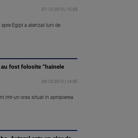
07-12-2015 | 15:59
spre Egipt a aterizat luni de
au fost folosite “hainele
06-12-2015 | 14:35
t intr-un oras situat in apropierea