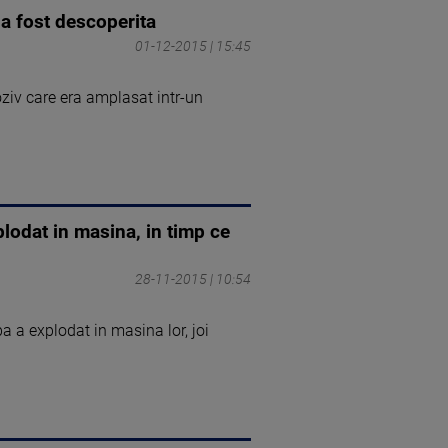
 a fost descoperita
01-12-2015 | 15:45
oziv care era amplasat intr-un
lodat in masina, in timp ce
28-11-2015 | 10:54
a a explodat in masina lor, joi