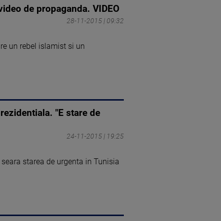
un video de propaganda. VIDEO
28-11-2015 | 09:32
re un rebel islamist si un
ezidentiala. "E stare de
24-11-2015 | 19:25
 seara starea de urgenta in Tunisia