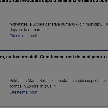
ara a fost evacuata dupa o amenintare falsa cu bom
Activitatea la Scoala generala numarul 4 din municipiul H
dupa ce la numarul de ...
Citeste mai mult ›
ism, au fost arestati. Cum faceau rost de bani pentru
Politia din Marea Britanie a arestat un cuplu suspectat ca
bomba in Londra, in ziua in ...
Citeste mai mult ›