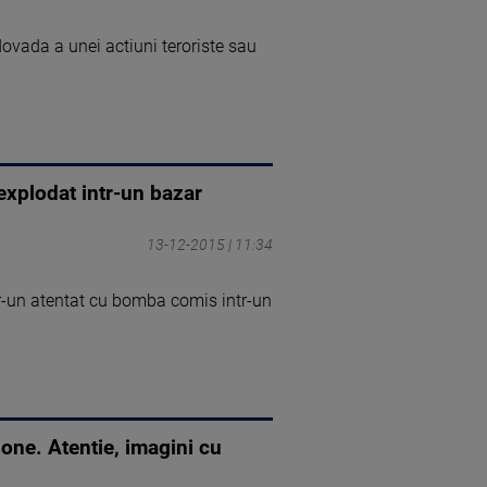
dovada a unei actiuni teroriste sau
explodat intr-un bazar
13-12-2015 | 11:34
ntr-un atentat cu bomba comis intr-un
one. Atentie, imagini cu