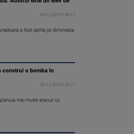
ba. Autorul este un elev de
03-12-2015 | 09:17
unedoara a fost oprita joi dimineata
 a construi o bomba in
02-12-2015 | 16:11
 planuia mai multe atacuri cu