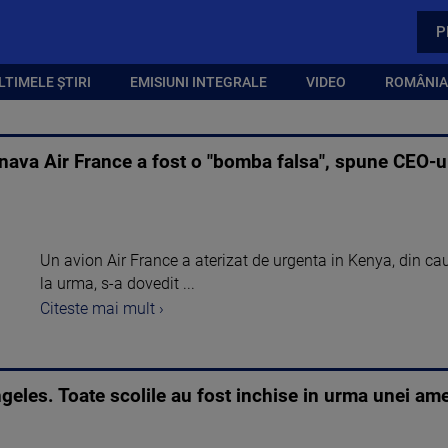
P
LTIMELE ȘTIRI
EMISIUNI INTEGRALE
VIDEO
ROMÂNIA,
onava Air France a fost o "bomba falsa", spune CEO-u
Un avion Air France a aterizat de urgenta in Kenya, din c
la urma, s-a dovedit ...
Citeste mai mult ›
ngeles. Toate scolile au fost inchise in urma unei am