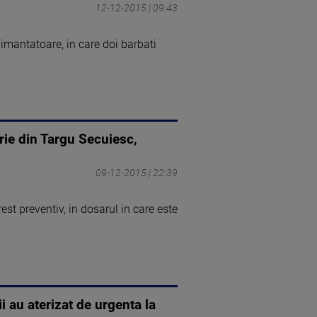
12-12-2015 | 09:43
paimantatoare, in care doi barbati
ie din Targu Secuiesc,
09-12-2015 | 22:39
st preventiv, in dosarul in care este
i au aterizat de urgenta la