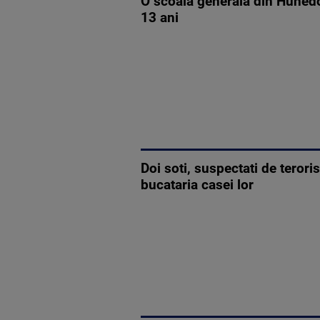
O scoala generala din Hunedo
13 ani
Doi soti, suspectati de teror
bucataria casei lor