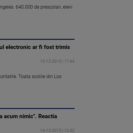
Angeles. 640.000 de prescolari, elevi
electronic ar fi fost trimis
15-12-2015 | 17:44
itatile. Toata scolile din Los
ana acum nimic". Reactia
14-12-2015 | 12:32