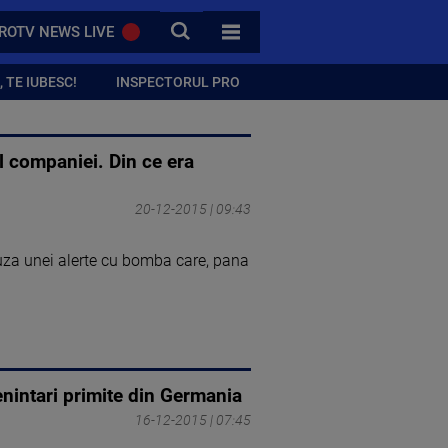
CAUTA
ROTV NEWS LIVE
TOATE CATEGORIILE
 TE IUBESC!
INSPECTORUL PRO
l companiei. Din ce era
20-12-2015 | 09:43
auza unei alerte cu bomba care, pana
enintari primite din Germania
16-12-2015 | 07:45