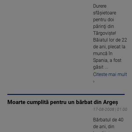
Durere
sfâşietoare
pentru doi
părinţi din
Târgovişte!
Băiatul lor de 22
de ani, plecat la
muncă în
Spania, a fost
găsit ...
Citeste mai mult
›
Moarte cumplită pentru un bărbat din Argeş
17-08-2008 | 01:00
Bărbatul de 40
de ani, din