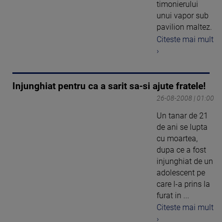
timonierului
unui vapor sub
pavilion maltez.
Citeste mai mult
›
Injunghiat pentru ca a sarit sa-si ajute fratele!
26-08-2008 | 01:00
Un tanar de 21
de ani se lupta
cu moartea,
dupa ce a fost
injunghiat de un
adolescent pe
care l-a prins la
furat in ...
Citeste mai mult
›