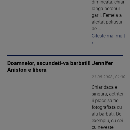
dimineata, chiar
langa peronul
garii. Femeia a
alertat politistii
de ...
Citeste mai mult
›
Doamnelor, ascundeti-va barbatii! Jennifer
Aniston e libera
21-08-2008 | 01:00
Chiar daca e
singura, actritei
ii place sa fie
fotografiata cu
alti barbati. De
exemplu, cu cei
cu neveste.