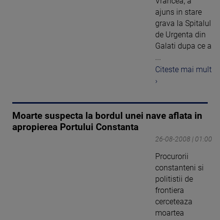
Vrancea, a
ajuns in stare
grava la Spitalul
de Urgenta din
Galati dupa ce a
...
Citeste mai mult
›
Moarte suspecta la bordul unei nave aflata in
apropierea Portului Constanta
26-08-2008 | 01:00
Procurorii
constanteni si
politistii de
frontiera
cerceteaza
moartea