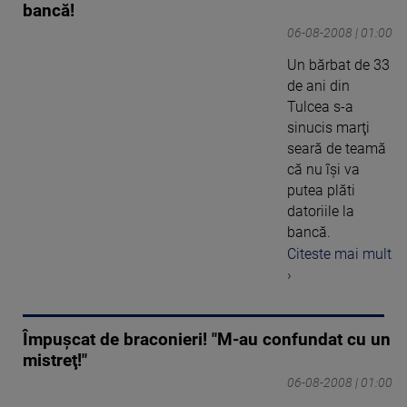
bancă!
06-08-2008 | 01:00
Un bărbat de 33
de ani din
Tulcea s-a
sinucis marţi
seară de teamă
că nu îşi va
putea plăti
datoriile la
bancă.
Citeste mai mult
›
Împuşcat de braconieri! "M-au confundat cu un
mistreţ!"
06-08-2008 | 01:00