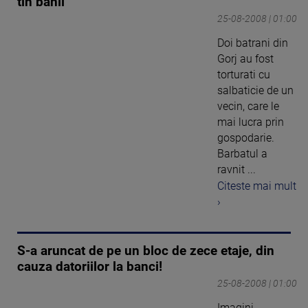
tin banii
25-08-2008 | 01:00
Doi batrani din
Gorj au fost
torturati cu
salbaticie de un
vecin, care le
mai lucra prin
gospodarie.
Barbatul a
ravnit ...
Citeste mai mult
›
S-a aruncat de pe un bloc de zece etaje, din
cauza datoriilor la banci!
25-08-2008 | 01:00
Imagini