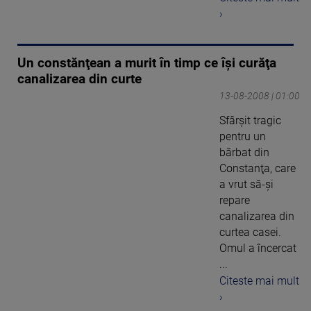
›
Un constănţean a murit în timp ce îşi curăţa
canalizarea din curte
13-08-2008 | 01:00
Sfârşit tragic
pentru un
bărbat din
Constanţa, care
a vrut să-şi
repare
canalizarea din
curtea casei.
Omul a încercat
...
Citeste mai mult
›