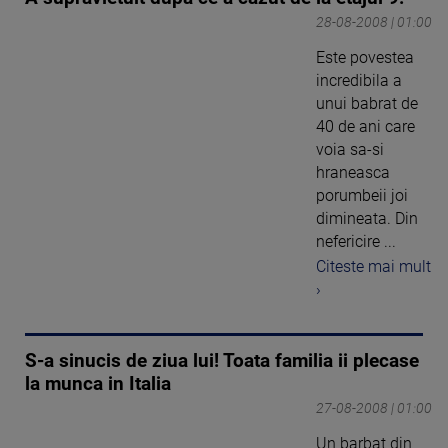
28-08-2008 | 01:00
Este povestea
incredibila a
unui babrat de
40 de ani care
voia sa-si
hraneasca
porumbeii joi
dimineata. Din
nefericire ...
Citeste mai mult
›
S-a sinucis de ziua lui! Toata familia ii plecase
la munca in Italia
27-08-2008 | 01:00
Un barbat din