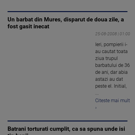
Un barbat din Mures, disparut de doua zile, a
fost gasit inecat
25-08-2008 | 01:00
Ieri, pompierii i-
au cautat toata
ziua trupul
barbatului de 36
de ani, dar abia
astazi au dat
peste el. Initial,
...
Citeste mai mult
›
Batrani torturati cumplit, ca sa spuna unde isi