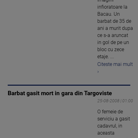
infioratoare la
Bacau. Un
barbat de 35 de
ani a murit dupa
ce s-a aruncat
in gol de pe un
bloc cu zece
etaje. ...
Citeste mai mult
›
Barbat gasit mort in gara din Targoviste
25-08-2008 | 01:00
O femeie de
serviciu a gasit
cadavrul, in
aceasta