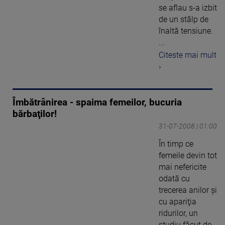
se aflau s-a izbit
de un stâlp de
înaltă tensiune.
...
Citeste mai mult
›
Îmbătrânirea - spaima femeilor, bucuria
bărbaţilor!
31-07-2008 | 01:00
În timp ce
femeile devin tot
mai nefericite
odată cu
trecerea anilor şi
cu apariţia
ridurilor, un
studiu făcut de