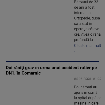
Bărbatul de 33
de ani a fost
internat la
Ortopedie, după
ce a stat în
operaţie câteva
ore. Avea o rană
profundă la ...
Citeste mai mult
›
Doi răniţi grav în urma unui accident rutier pe
DN1, în Comarnic
04-08-2008 | 01:00
Doi bărbaţi au
ajuns în comă
la spital după ce
maşina în care