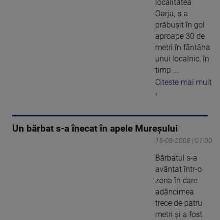
localitatea
Oarja, s-a
prăbuşit în gol
aproape 30 de
metri în fântâna
unui localnic, în
timp ...
Citeste mai mult
›
Un bărbat s-a înecat în apele Mureşului
15-08-2008 | 01:00
Bărbatul s-a
avântat într-o
zona în care
adâncimea
trece de patru
metri şi a fost