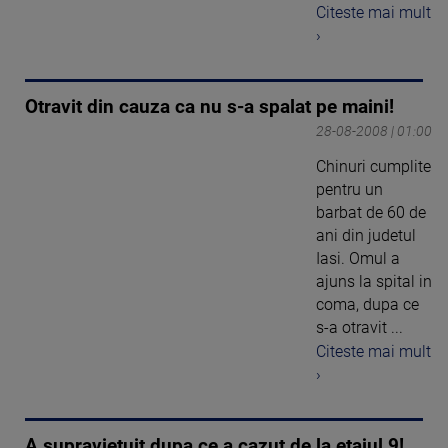
Citeste mai mult
›
Otravit din cauza ca nu s-a spalat pe maini!
28-08-2008 | 01:00
Chinuri cumplite
pentru un
barbat de 60 de
ani din judetul
Iasi. Omul a
ajuns la spital in
coma, dupa ce
s-a otravit ...
Citeste mai mult
›
A supravietuit dupa ce a cazut de la etajul 9!