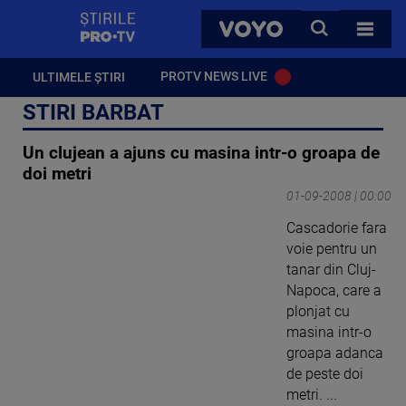
StirilePROTV
CAUTA
VOYO
TOATE 
PROTV NEWS LIVE
ULTIMELE ȘTIRI
STIRI BARBAT
Un clujean a ajuns cu masina intr-o groapa de
doi metri
01-09-2008 | 00:00
Cascadorie fara
voie pentru un
tanar din Cluj-
Napoca, care a
plonjat cu
masina intr-o
groapa adanca
de peste doi
metri. ...