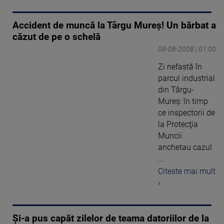
Accident de muncă la Târgu Mureş! Un bărbat a
căzut de pe o schelă
08-08-2008 | 01:00
Zi nefastă în
parcul industrial
din Târgu-
Mureş: în timp
ce inspectorii de
la Protecţia
Muncii
anchetau cazul
...
Citeste mai mult
›
Şi-a pus capăt zilelor de teama datoriilor de la