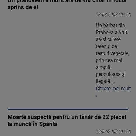
Un prahovean a murit ars de viu chiar în focul
aprins de el
18-08-2008 | 01:00
Un bărbat din
Prahova a vrut
să-şi cureţe
terenul de
resturi vegetale,
prin cea mai
simplă,
periculoasă şi
ilegală ...
Citeste mai mult
›
Moarte suspectă pentru un tânăr de 22 plecat
la muncă în Spania
18-08-2008 | 01:00