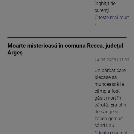
înghiţit de
curenţi.
Citeste mai mult
›
Moarte misterioasă în comuna Recea, judeţul
Argeş
14-08-2008 | 01:00
Un bărbat care
plecase să
muncească la
câmp a fost
găsit mort în
căruţă. Era plin
de sânge şi
zăcea gemuit
când l-au ...
Citeste mai mult