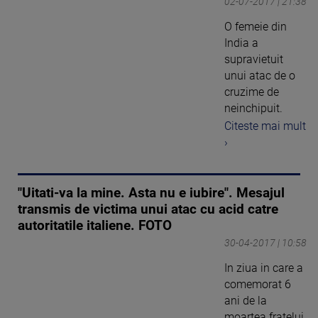
02-07-2017 | 21:38
O femeie din
India a
supravietuit
unui atac de o
cruzime de
neinchipuit.
Citeste mai mult
›
"Uitati-va la mine. Asta nu e iubire". Mesajul
transmis de victima unui atac cu acid catre
autoritatile italiene. FOTO
30-04-2017 | 10:58
In ziua in care a
comemorat 6
ani de la
moartea fratelui