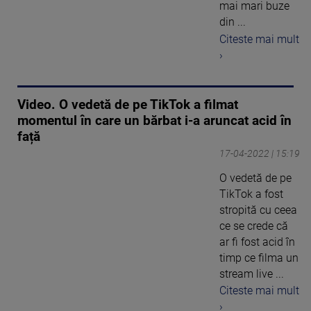
mai mari buze
din ...
Citeste mai mult
›
Video. O vedetă de pe TikTok a filmat
momentul în care un bărbat i-a aruncat acid în
față
17-04-2022 | 15:19
O vedetă de pe
TikTok a fost
stropită cu ceea
ce se crede că
ar fi fost acid în
timp ce filma un
stream live ...
Citeste mai mult
›