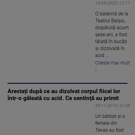
16-09-2020 | 12:17
O balerină de la
Teatrul Balșoi,
dispărută acum
șase ani, a fost
tăiată în bucăți
și dizolvată în
acid ...
Citeste mai mult
›
Arestați după ce au dizolvat corpul fiicei lor
într-o găleată cu acid. Ce sentință au primit
20-11-2019 | 21:06
Un bărbat și o
femeie din
Texas au fost