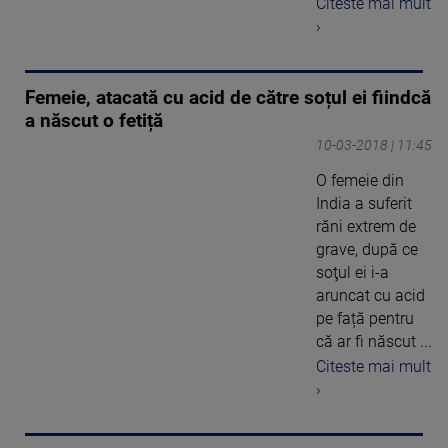
Citeste mai mult
›
Femeie, atacată cu acid de către soțul ei fiindcă
a născut o fetiță
10-03-2018 | 11:45
O femeie din
India a suferit
răni extrem de
grave, după ce
soţul ei i-a
aruncat cu acid
pe față pentru
că ar fi născut ...
Citeste mai mult
›