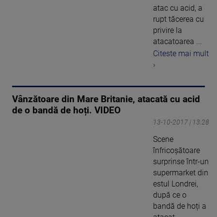
atac cu acid, a
rupt tăcerea cu
privire la
atacatoarea ...
Citeste mai mult
›
Vânzătoare din Mare Britanie, atacată cu acid
de o bandă de hoți. VIDEO
13-10-2017 | 13:28
Scene
înfricoșătoare
surprinse într-un
supermarket din
estul Londrei,
după ce o
bandă de hoți a