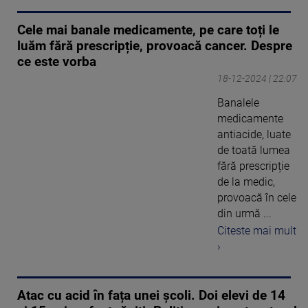
Cele mai banale medicamente, pe care toți le
luăm fără prescripție, provoacă cancer. Despre
ce este vorba
18-12-2024 | 22:07
Banalele
medicamente
antiacide, luate
de toată lumea
fără prescripție
de la medic,
provoacă în cele
din urmă ...
Citeste mai mult
›
Atac cu acid în fața unei școli. Doi elevi de 14