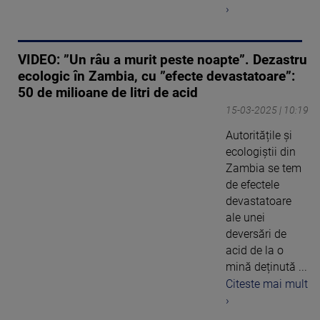
›
VIDEO: ”Un râu a murit peste noapte”. Dezastru
ecologic în Zambia, cu ”efecte devastatoare”:
50 de milioane de litri de acid
15-03-2025 | 10:19
Autoritățile și
ecologiștii din
Zambia se tem
de efectele
devastatoare
ale unei
deversări de
acid de la o
mină deținută ...
Citeste mai mult
›