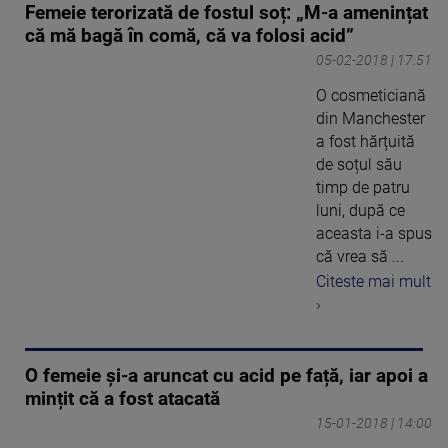
Femeie terorizată de fostul soț: „M-a amenințat
că mă bagă în comă, că va folosi acid”
05-02-2018 | 17:51
O cosmeticiană
din Manchester
a fost hărțuită
de soțul său
timp de patru
luni, după ce
aceasta i-a spus
că vrea să ...
Citeste mai mult
›
O femeie și-a aruncat cu acid pe față, iar apoi a
mințit că a fost atacată
15-01-2018 | 14:00