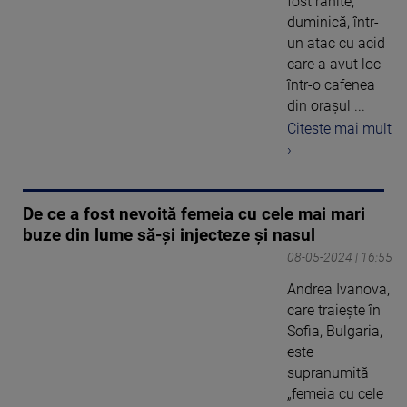
fost rănite,
duminică, într-
un atac cu acid
care a avut loc
într-o cafenea
din oraşul ...
Citeste mai mult
›
De ce a fost nevoită femeia cu cele mai mari
buze din lume să-și injecteze și nasul
08-05-2024 | 16:55
Andrea Ivanova,
care traiește în
Sofia, Bulgaria,
este
supranumită
„femeia cu cele