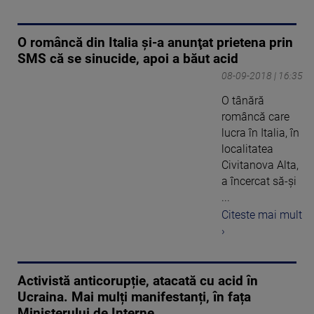
O româncă din Italia şi-a anunţat prietena prin
SMS că se sinucide, apoi a băut acid
08-09-2018 | 16:35
O tânără
româncă care
lucra în Italia, în
localitatea
Civitanova Alta,
a încercat să-şi
...
Citeste mai mult
›
Activistă anticorupție, atacată cu acid în
Ucraina. Mai mulți manifestanți, în fața
Ministerului de Interne