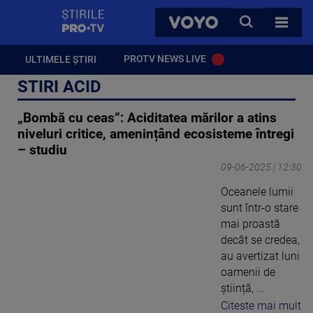
StirilePROTV
CAUTA
VOYO
TOATE 
PROTV NEWS LIVE
ULTIMELE ȘTIRI
STIRI ACID
„Bombă cu ceas”: Aciditatea mărilor a atins
niveluri critice, amenințând ecosisteme întregi
– studiu
09-06-2025 | 12:30
Oceanele lumii
sunt într-o stare
mai proastă
decât se credea,
au avertizat luni
oamenii de
știință, ...
Citeste mai mult