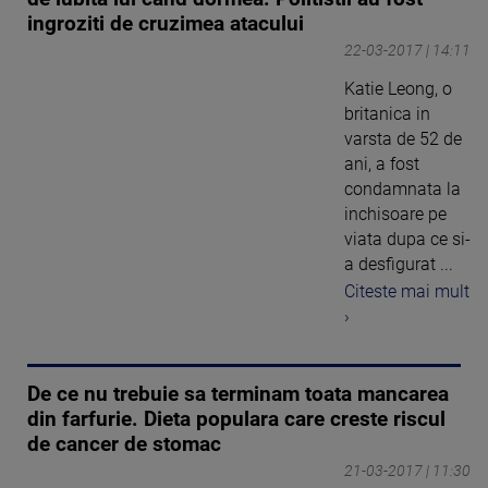
ingroziti de cruzimea atacului
22-03-2017 | 14:11
Katie Leong, o
britanica in
varsta de 52 de
ani, a fost
condamnata la
inchisoare pe
viata dupa ce si-
a desfigurat ...
Citeste mai mult
›
De ce nu trebuie sa terminam toata mancarea
din farfurie. Dieta populara care creste riscul
de cancer de stomac
21-03-2017 | 11:30