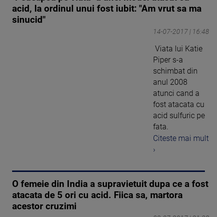
acid, la ordinul unui fost iubit: "Am vrut sa ma
sinucid"
14-07-2017 | 16:48
Viata lui Katie
Piper s-a
schimbat din
anul 2008
atunci cand a
fost atacata cu
acid sulfuric pe
fata.
Citeste mai mult
›
O femeie din India a supravietuit dupa ce a fost
atacata de 5 ori cu acid. Fiica sa, martora
acestor cruzimi