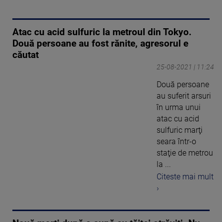
Atac cu acid sulfuric la metroul din Tokyo.
Două persoane au fost rănite, agresorul e
căutat
25-08-2021 | 11:24
Două persoane
au suferit arsuri
în urma unui
atac cu acid
sulfuric marţi
seara într-o
staţie de metrou
la ...
Citeste mai mult
›