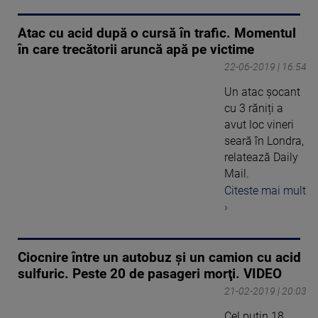
Atac cu acid după o cursă în trafic. Momentul
în care trecătorii aruncă apă pe victime
22-06-2019 | 16:54
Un atac șocant
cu 3 răniți a
avut loc vineri
seară în Londra,
relatează Daily
Mail.
Citeste mai mult
›
Ciocnire între un autobuz şi un camion cu acid
sulfuric. Peste 20 de pasageri morţi. VIDEO
21-02-2019 | 20:03
Cel puţin 18