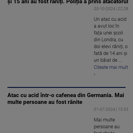
și 15 ani au fost răniți. Poliția a prins atacatorul
03-10-2024 | 22:28
Un atac cu acid
a avut loc în
fața unei școli
din Londra, cu
doi elevi răniți, o
fată de 14 ani și
un băiat de ...
Citeste mai mult
›
Atac cu acid într-o cafenea din Germania. Mai
multe persoane au fost rănite
01-07-2024 | 13:53
Mai multe
persoane au