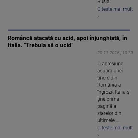
Rusia.
Citeste mai mult
›
Româncă atacată cu acid, apoi înjunghiată, în
Italia. "Trebuia să o ucid"
20-11-2018 | 10:29
O agresiune
asupra unei
tinere din
România a
îngrozit Italia şi
ţine prima
pagină a
ziarelor din
ultimele ...
Citeste mai mult
›