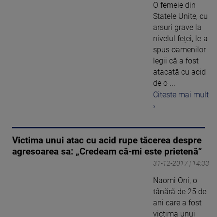
O femeie din
Statele Unite, cu
arsuri grave la
nivelul feței, le-a
spus oamenilor
legii că a fost
atacată cu acid
de o ...
Citeste mai mult
›
Victima unui atac cu acid rupe tăcerea despre
agresoarea sa: „Credeam că-mi este prietenă”
31-12-2017 | 14:33
Naomi Oni, o
tânără de 25 de
ani care a fost
victima unui