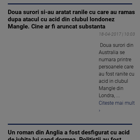
Doua surori si-au aratat ranile cu care au ramas
dupa atacul cu acid din clubul londonez
Mangle. Cine ar fi aruncat substanta
18-04-2017 | 10:03
Doua surori din
Australia se
numara printre
persoanele care
au fost ranite cu
acid in clubul
Mangle din
Londra, ...
Citeste mai mult
›
Un roman din Anglia a fost desfigurat cu acid
de iubita lui cand dormea. Politistii au fost