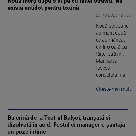
Nouă morți după o supă cu tăiței otrăviți. Nu
există antidot pentru toxină
20-10-2020 | 21:38
Nouă persoane
au murit după
ce au mâncat
dintr-o oală cu
tăiței otrăviți.
Mâncarea
fusese
congelată mai
...
Citeste mai mult
›
Balerină de la Teatrul Balșoi, tranșată și
dizolvată în acid. Fostul ei manager o șantaja
cu poze intime