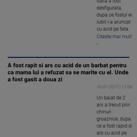
Italia a fost
desfigurata,
dupa ce fostul ei
iubit i-a aruncat
cu acid pe fata.
Citeste mai mult
›
A fost rapit si ars cu acid de un barbat pentru
ca mama lui a refuzat sa se marite cu el. Unde
a fost gasit a doua zi
10-01-2017 | 17:09
Un baiat de 2
ani a trecut prin
chinuri
groaznice, dupa
ce a fost rapid si
ars cu acid pe