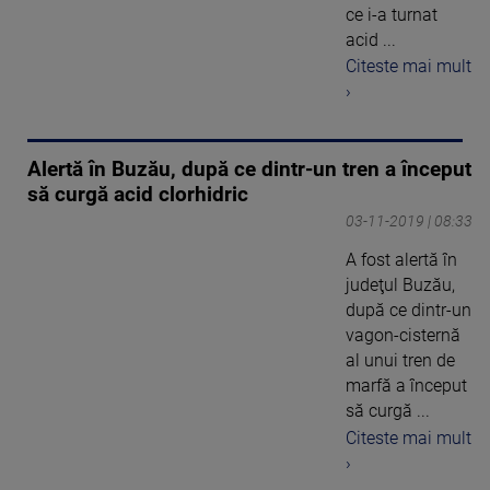
ce i-a turnat
acid ...
Citeste mai mult
›
Alertă în Buzău, după ce dintr-un tren a început
să curgă acid clorhidric
03-11-2019 | 08:33
A fost alertă în
judeţul Buzău,
după ce dintr-un
vagon-cisternă
al unui tren de
marfă a început
să curgă ...
Citeste mai mult
›