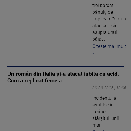
trei bărbaţi
bănuiţi de
implicare într-un
atac cu acid
asupra unui
băiat ...
Citeste mai mult
›
Un român din Italia şi-a atacat iubita cu acid.
Cum a replicat femeia
03-06-2018 | 10:36
Incidentul a
avut loc în
Torino, la
sfârşitul lunii
mai.