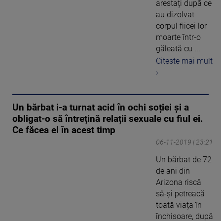
arestați după ce
au dizolvat
corpul fiicei lor
moarte într-o
găleată cu ...
Citeste mai mult
›
Un bărbat i-a turnat acid în ochi soției și a
obligat-o să întrețină relații sexuale cu fiul ei.
Ce făcea el în acest timp
06-11-2019 | 23:21
Un bărbat de 72
de ani din
Arizona riscă
să-și petreacă
toată viața în
închisoare, după