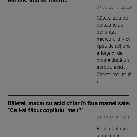
01-08-2018 | 20:29
Câteva zeci de
persoane au
denunţat
miercuri, la Kiev,
lipsa de acţiune
a forţelor de
ordine după un
atac cu acid ...
Citeste mai mult
›
Băiețel, atacat cu acid chiar în fața mamei sale:
”Ce i-ai făcut copilului meu?”
23-07-2018 | 12:11
Poliţia britanică
a arestat luni