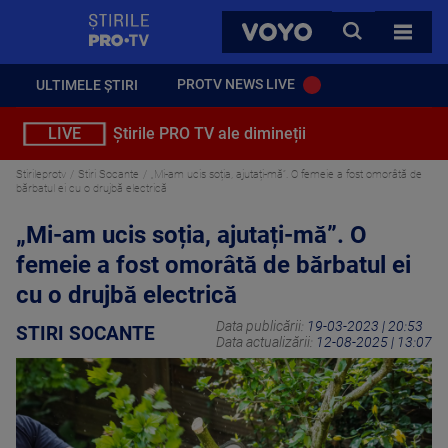
StirilePROTV
CAUTA
VOYO
TOATE 
PROTV NEWS LIVE
ULTIMELE ȘTIRI
LIVE
Știrile PRO TV ale dimineții
Stirileprotv
Stiri Socante
„Mi-am ucis soția, ajutați-mă”. O femeie a fost omorâtă de
bărbatul ei cu o drujbă electrică
„Mi-am ucis soția, ajutați-mă”. O
femeie a fost omorâtă de bărbatul ei
cu o drujbă electrică
Data publicării:
19-03-2023 | 20:53
STIRI SOCANTE
Data actualizării:
12-08-2025 | 13:07