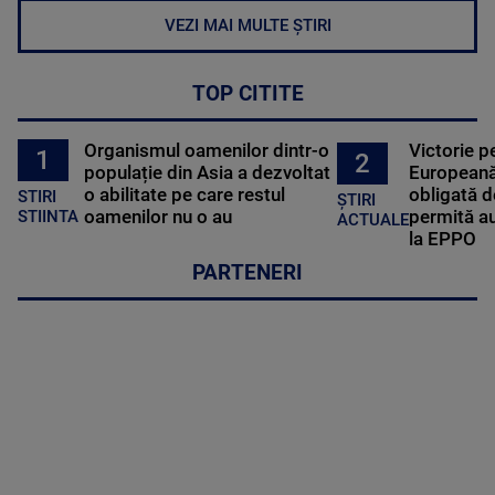
VEZI MAI MULTE ȘTIRI
TOP CITITE
Organismul oamenilor dintr-o
Victorie p
1
2
populație din Asia a dezvoltat
Europeană
o abilitate pe care restul
obligată d
STIRI
ȘTIRI
oamenilor nu o au
permită au
STIINTA
ACTUALE
la EPPO
PARTENERI