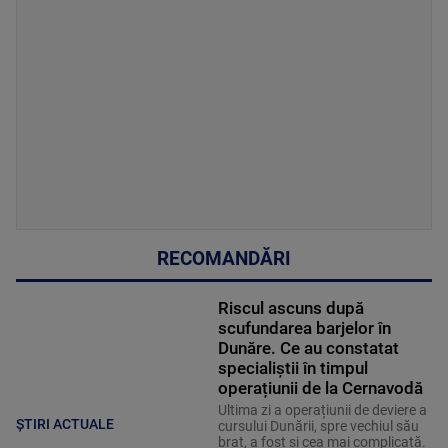
RECOMANDĂRI
Riscul ascuns după
scufundarea barjelor în
Dunăre. Ce au constatat
specialiștii în timpul
operațiunii de la Cernavodă
Ultima zi a operațiunii de deviere a
ȘTIRI ACTUALE
cursului Dunării, spre vechiul său
braț, a fost și cea mai complicată.