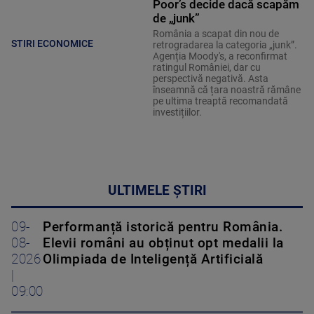
Poor’s decide dacă scapăm
de „junk”
România a scapat din nou de
STIRI ECONOMICE
retrogradarea la categoria „junk”.
Agenția Moody's, a reconfirmat
ratingul României, dar cu
perspectivă negativă. Asta
înseamnă că țara noastră rămâne
pe ultima treaptă recomandată
investițiilor.
ULTIMELE ȘTIRI
09-
Performanță istorică pentru România.
08-
Elevii români au obținut opt medalii la
2026
Olimpiada de Inteligență Artificială
|
09:00