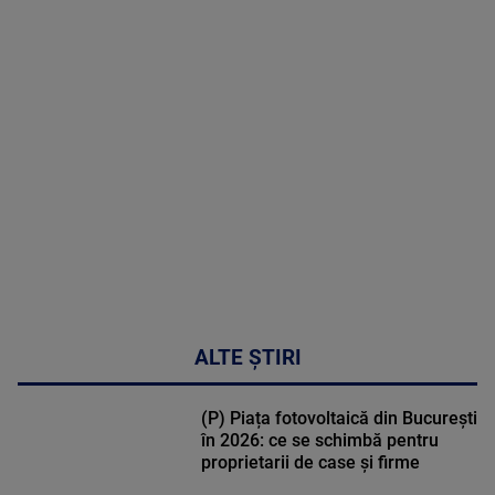
MAI
MULTE
DETALII
30:33
ALTE ȘTIRI
(P) Piața fotovoltaică din București
în 2026: ce se schimbă pentru
proprietarii de case și firme