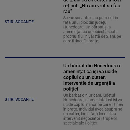
reținut. „Nu am vrut să fac
rău”
Scene șocante s-au petrecut în
STIRI SOCANTE
fața unui bloc din județul
Hunedoara. Un bărbat și-a
amenințat cu un obiect ascuțit
propriul fiu, în vârstă de 2 ani, pe
care îl ținea în brațe.
Un bărbat din Hunedoara a
amenințat că își va ucide
copilul cu un cutter.
Intervenție de urgență a
poliției
Un bărbat din Uricani, județul
STIRI SOCANTE
Hunedoara, a amenințat că își va
ucide copilul minor pe care îl ținea
în brațe. Individul avea asupra sa
un cutter, iar la fața locului au
intervenit negociatorii trupelor
speciale ale Poliției.