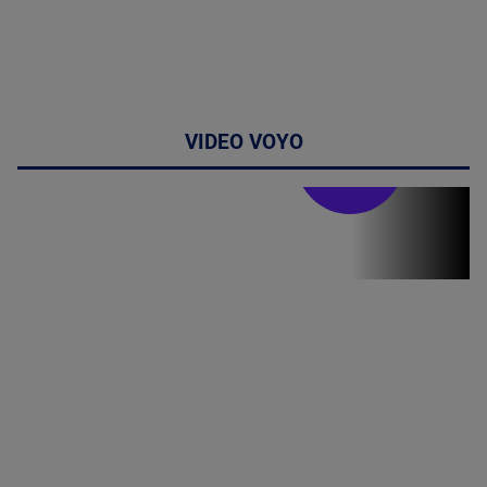
VIDEO VOYO
Stirile PRO TV
Stirile PRO
TV # 19.00 -
8 August
2026