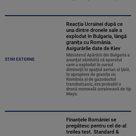
Reacția Ucrainei după ce
una dintre dronele sale a
explodat în Bulgaria, lângă
granița cu România.
Asigurările date de Kiev
Ministerul Apărării din Bulgaria a
STIRI EXTERNE
anunţat sâmbătă că aparatul
care a explodat în cursul
dimineţii în spaţiul aerian al ţării,
în apropiere de graniţa cu
România şi de gazoductul
transbalcanic, era probabil o
dronă momeală ucraineană de tip
Maya.
Finanțele României se
pregătesc pentru cel de-al
treilea test. Standard &