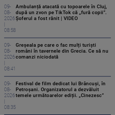
09-
Ambulanță atacată cu topoarele în Cluj,
08-
după un zvon pe TikTok că „fură copii”.
2026
Șoferul a fost rănit | VIDEO
|
08:58
09-
Greșeala pe care o fac mulți turiști
08-
români în tavernele din Grecia. Ce să nu
2026
comanzi niciodată
|
08:41
09-
Festival de film dedicat lui Brâncuși, în
08-
Petroșani. Organizatorul a dezvăluit
2026
temele următoarelor ediții. „Cinezesc”
|
08:35