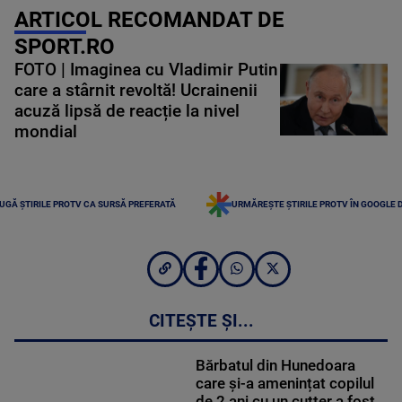
ARTICOL RECOMANDAT DE
SPORT.RO
FOTO | Imaginea cu Vladimir Putin
care a stârnit revoltă! Ucrainenii
acuză lipsă de reacție la nivel
mondial
UGĂ ȘTIRILE PROTV CA SURSĂ PREFERATĂ
URMĂREȘTE ȘTIRILE PROTV ÎN GOOGLE 
CITEȘTE ȘI...
Bărbatul din Hunedoara
care și-a amenințat copilul
de 2 ani cu un cutter a fost