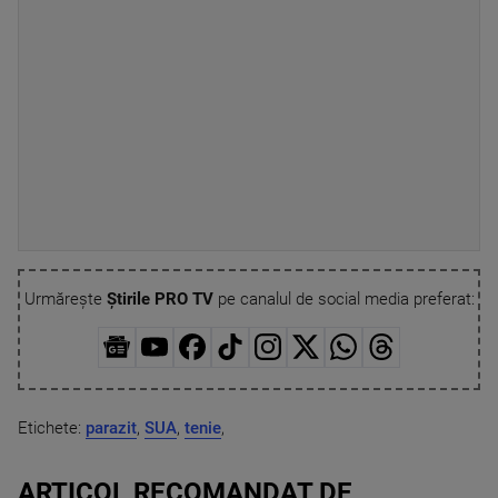
Urmărește
Știrile PRO TV
pe canalul de social media preferat:
Etichete:
parazit
,
SUA
,
tenie
,
ARTICOL RECOMANDAT DE