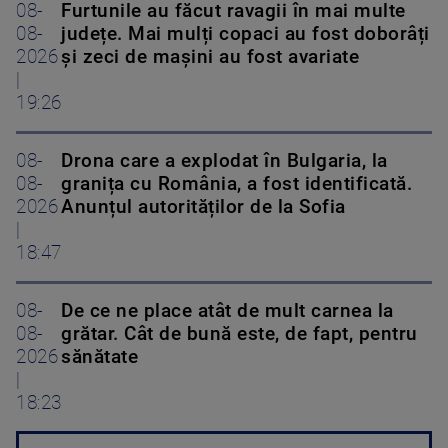
08-
Furtunile au făcut ravagii în mai multe
08-
județe. Mai mulți copaci au fost doborâți
2026
și zeci de mașini au fost avariate
|
19:26
08-
Drona care a explodat în Bulgaria, la
08-
granița cu România, a fost identificată.
2026
Anunțul autorităților de la Sofia
|
18:47
08-
De ce ne place atât de mult carnea la
08-
grătar. Cât de bună este, de fapt, pentru
2026
sănătate
|
18:23