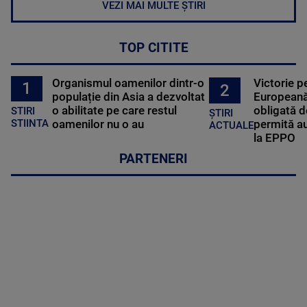
VEZI MAI MULTE ȘTIRI
TOP CITITE
Organismul oamenilor dintr-o
Victorie p
1
2
populație din Asia a dezvoltat
Europeană
o abilitate pe care restul
obligată d
STIRI
ȘTIRI
oamenilor nu o au
permită au
STIINTA
ACTUALE
la EPPO
PARTENERI