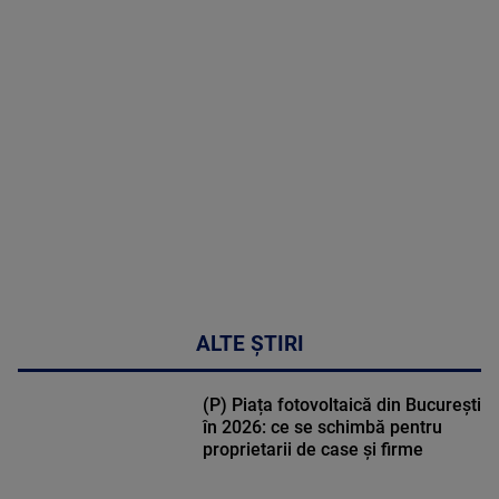
MAI
MULTE
DETALII
02:32:45
ALTE ȘTIRI
(P) Piața fotovoltaică din București
în 2026: ce se schimbă pentru
proprietarii de case și firme