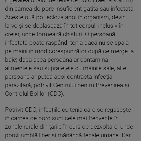
ingerarea ouălor de tenie de porc (Taenia solium)
din carnea de porc insuficient gătită sau infectată.
Aceste ouă pot ecloza apoi în organism, devin
larve și se deplasează în tot corpul, inclusiv în
creier, unde formează chisturi. O persoană
infectată poate răspândi tenia dacă nu se spală
pe mâini în mod corespunzător după ce merge la
baie; dacă acea persoană ar contamina
alimentele sau suprafețele cu mâinile sale, alte
persoane ar putea apoi contracta infecția
parazitară, potrivit Centrului pentru Prevenirea și
Controlul Bolilor (CDC).
Potrivit CDC, infecțiile cu tenia care se regăsește
în carnea de porc sunt cele mai frecvente în
zonele rurale din țările în curs de dezvoltare, unde
porcii umblă liber și mănâncă fecale umane. Dar