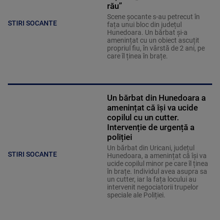
rău”
Scene șocante s-au petrecut în
STIRI SOCANTE
fața unui bloc din județul
Hunedoara. Un bărbat și-a
amenințat cu un obiect ascuțit
propriul fiu, în vârstă de 2 ani, pe
care îl ținea în brațe.
Un bărbat din Hunedoara a
amenințat că își va ucide
copilul cu un cutter.
Intervenție de urgență a
poliției
Un bărbat din Uricani, județul
STIRI SOCANTE
Hunedoara, a amenințat că își va
ucide copilul minor pe care îl ținea
în brațe. Individul avea asupra sa
un cutter, iar la fața locului au
intervenit negociatorii trupelor
speciale ale Poliției.