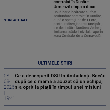
controlat în Dunăre.
Urmează etapa a doua
Două barje încărcate au fost
scufundate controlat în Dunăre,
după o operațiune de 11 ore,
ȘTIRI ACTUALE
pentru redirecționarea unei părți
din debit către Dunărea Veche și
limitarea scăderii nivelului apei în
zona Centralei de la Cernavodă.
ULTIMELE ȘTIRI
08-
Ce a descoperit DSU la Ambulanța Bacău
08-
după ce o mamă a acuzat că un echipaj
2026
s-a oprit la piață în timpul unei misiuni
|
19:41