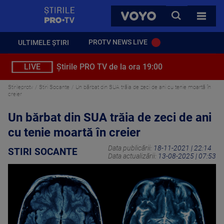
StirilePROTV
CAUTA
VOYO
TOATE 
PROTV NEWS LIVE
ULTIMELE ȘTIRI
LIVE
Știrile PRO TV de la ora 19:00
Stirileprotv
Stiri Socante
Un bărbat din SUA trăia de zeci de ani cu tenie moartă în
creier
Un bărbat din SUA trăia de zeci de ani
cu tenie moartă în creier
Data publicării:
18-11-2021 | 22:14
STIRI SOCANTE
Data actualizării:
13-08-2025 | 07:53