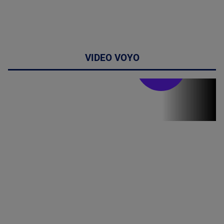
VIDEO VOYO
Stirile PRO TV
Stirile PRO
TV # 07.00 -
08 August
2026