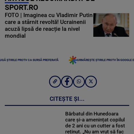
SPORT.RO
FOTO | Imaginea cu Vladimir Putin
care a stârnit revoltă! Ucrainenii
acuză lipsă de reacție la nivel
mondial
UGĂ ȘTIRILE PROTV CA SURSĂ PREFERATĂ
URMĂREȘTE ȘTIRILE PROTV ÎN GOOGLE 
CITEȘTE ȘI...
Bărbatul din Hunedoara
care și-a amenințat copilul
de 2 ani cu un cutter a fost
reținut. „Nu am vrut să fac