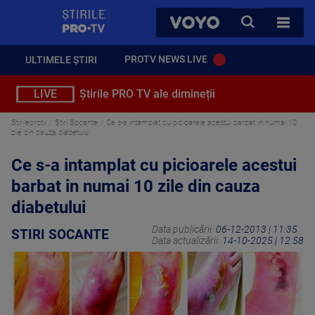
StirilePROTV
CAUTA
VOYO
TOATE 
PROTV NEWS LIVE
ULTIMELE ȘTIRI
LIVE
Știrile PRO TV ale dimineții
Stirileprotv
Stiri Socante
Ce s-a intamplat cu picioarele acestui barbat in numai 10
zile din cauza diabetului
Ce s-a intamplat cu picioarele acestui
barbat in numai 10 zile din cauza
diabetului
Data publicării:
06-12-2013 | 11:35
STIRI SOCANTE
Data actualizării:
14-10-2025 | 12:58