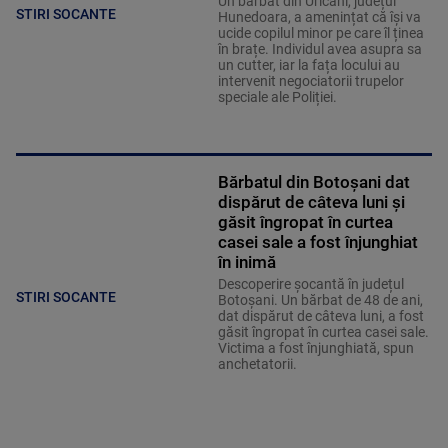
Un bărbat din Uricani, județul
STIRI SOCANTE
Hunedoara, a amenințat că își va
ucide copilul minor pe care îl ținea
în brațe. Individul avea asupra sa
un cutter, iar la fața locului au
intervenit negociatorii trupelor
speciale ale Poliției.
Bărbatul din Botoșani dat
dispărut de câteva luni și
găsit îngropat în curtea
casei sale a fost înjunghiat
în inimă
Descoperire șocantă în județul
STIRI SOCANTE
Botoșani. Un bărbat de 48 de ani,
dat dispărut de câteva luni, a fost
găsit îngropat în curtea casei sale.
Victima a fost înjunghiată, spun
anchetatorii.