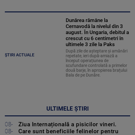
Dunărea rămâne la
Cernavodă la nivelul din 3
august. În Ungaria, debitul a
crescut cu 6 centimetri în
ultimele 3 zile la Paks
După zile de așteptare și amânări
ȘTIRI ACTUALE
repetate, ieri după-amiază a
început operațiunea de
scufundare controlată a primelor
două barje, în apropierea brațului
Bala de pe Dunăre.
ULTIMELE ȘTIRI
08-
Ziua Internațională a pisicilor vineri.
08-
Care sunt beneficiile felinelor pentru