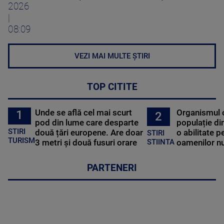
2026
|
08:09
VEZI MAI MULTE ȘTIRI
TOP CITITE
Unde se află cel mai scurt
Organismul 
1
2
pod din lume care desparte
populație di
STIRI
două țări europene. Are doar
o abilitate p
STIRI
TURISM
3 metri și două fusuri orare
oamenilor nu
STIINTA
PARTENERI