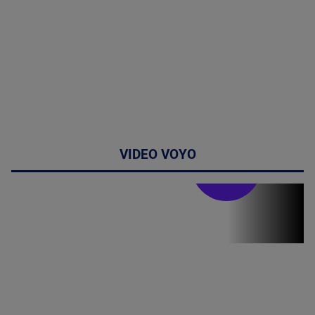
VIDEO VOYO
Stirile PRO TV
Stirile PRO