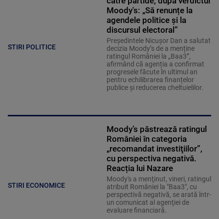
către partide, după verdictul
Moody's: „Să renunțe la
agendele politice şi la
discursul electoral”
Președintele Nicușor Dan a salutat
STIRI POLITICE
decizia Moody’s de a menține
ratingul României la „Baa3”,
afirmând că agenția a confirmat
progresele făcute în ultimul an
pentru echilibrarea finanțelor
publice și reducerea cheltuielilor.
Moody’s păstrează ratingul
României în categoria
„recomandat investiţiilor”,
cu perspectiva negativă.
Reacția lui Nazare
Moody's a menţinut, vineri, ratingul
STIRI ECONOMICE
atribuit României la "Baa3", cu
perspectivă negativă, se arată într-
un comunicat al agenţiei de
evaluare financiară.