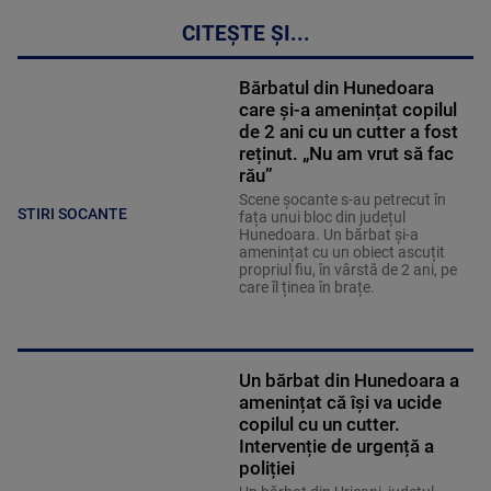
CITEȘTE ȘI...
Bărbatul din Hunedoara
care și-a amenințat copilul
de 2 ani cu un cutter a fost
reținut. „Nu am vrut să fac
rău”
Scene șocante s-au petrecut în
STIRI SOCANTE
fața unui bloc din județul
Hunedoara. Un bărbat și-a
amenințat cu un obiect ascuțit
propriul fiu, în vârstă de 2 ani, pe
care îl ținea în brațe.
Un bărbat din Hunedoara a
amenințat că își va ucide
copilul cu un cutter.
Intervenție de urgență a
poliției