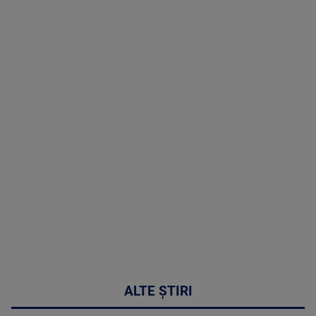
TV # 19.00 -
07 August
2026
MAI
MULTE
DETALII
48:24
ALTE ȘTIRI