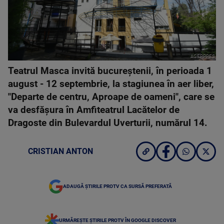
AGERPRES
Teatrul Masca invită bucureştenii, în perioada 1
august - 12 septembrie, la stagiunea în aer liber,
"Departe de centru, Aproape de oameni", care se
va desfăşura în Amfiteatrul Lacătelor de
Dragoste din Bulevardul Uverturii, numărul 14.
CRISTIAN ANTON
ADAUGĂ ȘTIRILE PROTV CA SURSĂ PREFERATĂ
URMĂREȘTE ȘTIRILE PROTV ÎN GOOGLE DISCOVER