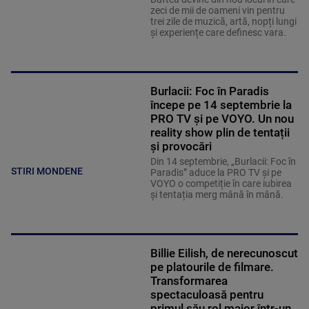
zeci de mii de oameni vin pentru
trei zile de muzică, artă, nopți lungi
și experiențe care definesc vara.
Burlacii: Foc în Paradis
începe pe 14 septembrie la
PRO TV și pe VOYO. Un nou
reality show plin de tentații
și provocări
Din 14 septembrie, „Burlacii: Foc în
STIRI MONDENE
Paradis” aduce la PRO TV și pe
VOYO o competiție în care iubirea
și tentația merg mână în mână.
Billie Eilish, de nerecunoscut
pe platourile de filmare.
Transformarea
spectaculoasă pentru
primul său rol major într-un