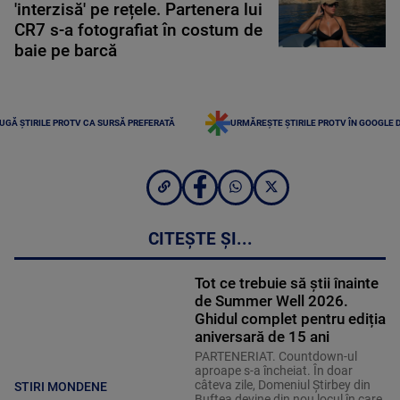
'interzisă' pe rețele. Partenera lui
CR7 s-a fotografiat în costum de
baie pe barcă
UGĂ ȘTIRILE PROTV CA SURSĂ PREFERATĂ
URMĂREȘTE ȘTIRILE PROTV ÎN GOOGLE 
CITEȘTE ȘI...
Tot ce trebuie să știi înainte
de Summer Well 2026.
Ghidul complet pentru ediția
aniversară de 15 ani
PARTENERIAT. Countdown-ul
aproape s-a încheiat. În doar
câteva zile, Domeniul Știrbey din
STIRI MONDENE
Buftea devine din nou locul în care