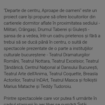
"Departe de centru, Aproape de oameni" este un
proiect care îşi propune să ofere locuitorilor din
cartierele dormitor aflate în proximitatea sediului -
Militari, Crângaşi, Drumul Taberei şi Giuleşti -
şansa de a vedea, într-un cadru prietenos şi fără a
trebui să se ducă până în centru, o suită de
spectacole prezentate de o parte a instituţiilor
culturale bucureştene - Teatrul Dramaturgilor
Români, Teatrul Nottara, Teatrul Excelsior, Teatrul
Ţăndărică, Centrul Naţional al Dansului Bucureşti,
Teatrul Arte dell'Anima, Teatrul Coquette, Breasla
Actorilor, Teatrul InDArt, Teatrul Masca şi folkiştii
Marius Matache şi Teddy Tudoroiu.
Printre spectacolele care vor putea fi urmărite în
cadrul stagiunii în aer liber se numără "Întâi,