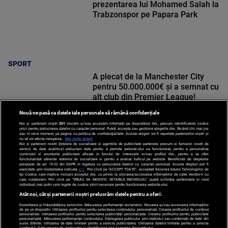
prezentarea lui Mohamed Salah la
Trabzonspor pe Papara Park
SPORT
A plecat de la Manchester City
pentru 50.000.000€ și a semnat cu
alt club din Premier League!
Nouă ne pasă ca datele tale personale să rămână confidențiale
Noi și partenerii noștri
201
stocăm și/sau accesăm informații pe dispozitivul dvs., precum identificatorii cookie
unici pentru prelucrarea datelor cu caracter personal. Puteți accepta sau gestiona alegerile dvs. făcând clic mai jos
sau în orice moment, pe pagina cu politica de confidențialitate. Aceste alegeri vor fi raportate partenerilor noștri și
nu vă vor afecta navigarea.
Mai multe detalii
Noi si partenerii nostri (retelele de socializare si agentiile de publicitate partenere, precum si furnizorii nostri de
SPORT
servicii de date analitice) prelucram date pentru a permite website-ului sa functioneze, pentru a personaliza
continutul si anunturile publicitare afisate in functie de interesele si/sau profilul dvs., pentru a va oferi
functionalitati aferente retelelor de socializare si pentru a analiza traficul pe website. Beneficiati de drepturile
prevazute de art. 15-22 din GDPR in legatura cu prelucrarea datelor cu caracter personal. Aceste drepturi pot fi
exercitate prin modalitatea indicata
aici
. Prin click pe “ACCEPT TOATE”, acceptati folosirea tuturor Tehnologiilor de
tip Cookie, care implica inclusiv acceptul dvs. cu privire la stocarea/accesarea informatiilor de catre Vendor-ii cu
care colaboram. Prin click pe “VREAU SA MODIFIC SETARILE INDIVIDUAL” puteti schimba preferintele in mod
individual, mai putin cele legate de cookie strict necesare pentru functionarea website-ului.
Atât noi, cât și partenerii noștri prelucrăm datele pentru a oferi:
Dezvoltarea și îmbunătățirea serviciilor. Măsurarea performanței reclamelor. Stocarea și/sau accesarea informațiilor
de pe un dispozitiv. Utilizarea profilurilor pentru selectarea conținutului personalizat. Crearea profilurilor de conținut
personalizat. Utilizarea profilurilor pentru selectarea publicității personalizate. Crearea profilurilor pentru publicitate
personalizată. Măsurarea performanței conținutului. Înțelegerea publicului prin statistici sau combinații de date din
surse diferite. Utilizarea de date limitate pentru a selecta publicitatea. Utilizarea datelor limitate pentru a selecta
conținutul. Date precise de geolocație și identificarea prin scanarea dispozitivului.