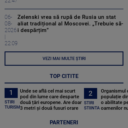
22:47
06-
Zelenski vrea să rupă de Rusia un stat
08-
aliat tradițional al Moscovei. „Trebuie să-
2026
i despărțim”
|
22:09
VEZI MAI MULTE ȘTIRI
TOP CITITE
Unde se află cel mai scurt
Organismul 
1
2
pod din lume care desparte
populație di
STIRI
două țări europene. Are doar
o abilitate p
STIRI
TURISM
3 metri și două fusuri orare
oamenilor nu
STIINTA
PARTENERI