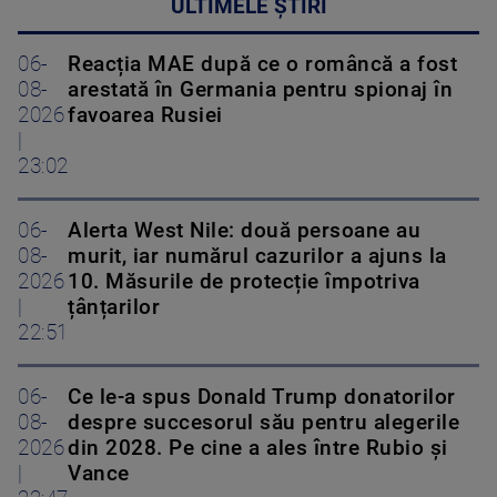
ULTIMELE ȘTIRI
06-
Reacția MAE după ce o româncă a fost
08-
arestată în Germania pentru spionaj în
2026
favoarea Rusiei
|
23:02
06-
Alerta West Nile: două persoane au
08-
murit, iar numărul cazurilor a ajuns la
2026
10. Măsurile de protecție împotriva
|
țânțarilor
22:51
06-
Ce le-a spus Donald Trump donatorilor
08-
despre succesorul său pentru alegerile
2026
din 2028. Pe cine a ales între Rubio și
|
Vance