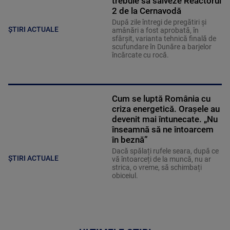
trebuie să salveze Reactorul
2 de la Cernavodă
După zile întregi de pregătiri și
ȘTIRI ACTUALE
amânări a fost aprobată, în
sfârșit, varianta tehnică finală de
scufundare în Dunăre a barjelor
încărcate cu rocă.
Cum se luptă România cu
criza energetică. Orașele au
devenit mai întunecate. „Nu
înseamnă să ne întoarcem
în beznă”
Dacă spălați rufele seara, după ce
ȘTIRI ACTUALE
vă întoarceți de la muncă, nu ar
strica, o vreme, să schimbați
obiceiul.