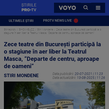
StirilePROTV
CAUTA
VOYO
TOATE 
PROTV NEWS LIVE
ULTIMELE ȘTIRI
Stirileprotv
SHOW-BUZZ
Stiri Mondene
Zece teatre din București participă la o
stagiune în aer liber la Teatrul Masca, ”Departe de centru, aproape de oameni”
Zece teatre din București participă la
o stagiune în aer liber la Teatrul
Masca, ”Departe de centru, aproape
de oameni”
Data publicării:
20-07-2021 | 11:23
STIRI MONDENE
Data actualizării:
13-08-2025 | 11:26