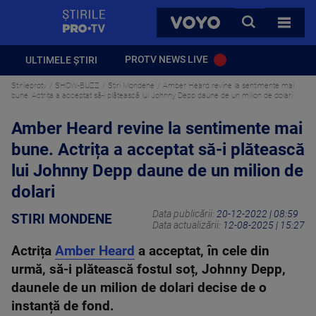
StirilePROTV
CAUTA
VOYO
TOATE 
PROTV NEWS LIVE
ULTIMELE ȘTIRI
Stirileprotv
SHOW-BUZZ
Stiri Mondene
Amber Heard revine la sentimente mai
bune. Actrița a acceptat să-i plătească lui Johnny Depp daune de un milion de dolari
Amber Heard revine la sentimente mai
bune. Actrița a acceptat să-i plătească
lui Johnny Depp daune de un milion de
dolari
Data publicării:
20-12-2022 | 08:59
STIRI MONDENE
Data actualizării:
12-08-2025 | 15:27
Actrița
Amber Heard
a acceptat, în cele din
urmă, să-i plătească fostul soț, Johnny Depp,
daunele de un milion de dolari decise de o
instanță de fond.