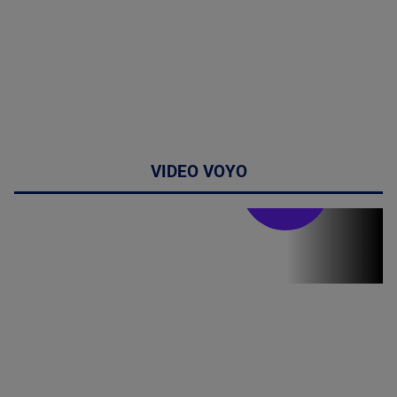
VIDEO VOYO
Stirile PRO TV
Stirile PRO
TV # 06.00 -