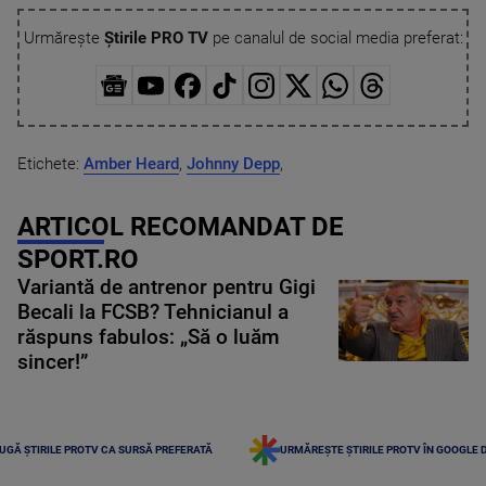
Urmărește
Știrile PRO TV
pe canalul de social media preferat:
Etichete:
Amber Heard
,
Johnny Depp
,
ARTICOL RECOMANDAT DE
SPORT.RO
Variantă de antrenor pentru Gigi
Becali la FCSB? Tehnicianul a
răspuns fabulos: „Să o luăm
sincer!”
UGĂ ȘTIRILE PROTV CA SURSĂ PREFERATĂ
URMĂREȘTE ȘTIRILE PROTV ÎN GOOGLE 