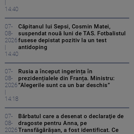
|
14:40
07-
Căpitanul lui Sepsi, Cosmin Matei,
08-
suspendat nouă luni de TAS. Fotbalistul
2026
fusese depistat pozitiv la un test
|
antidoping
14:40
07-
Rusia a început ingerința în
08-
prezidențialele din Franța. Ministru:
2026
”Alegerile sunt ca un bar deschis”
|
14:18
07-
Bărbatul care a desenat o declaraţie de
08-
dragoste pentru Anna, pe
2026
Transfăgărăşan, a fost identificat. Ce