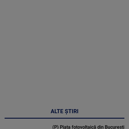
07 August
2026
MAI
MULTE
DETALII
03:33:11
ALTE ȘTIRI
(P) Piața fotovoltaică din București