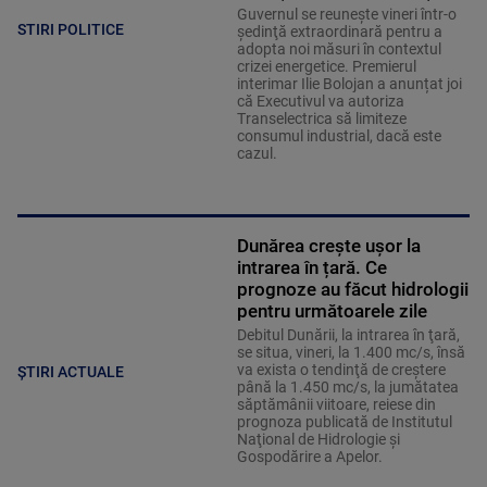
Guvernul se reuneşte vineri într-o
STIRI POLITICE
şedinţă extraordinară pentru a
adopta noi măsuri în contextul
crizei energetice. Premierul
interimar Ilie Bolojan a anunțat joi
că Executivul va autoriza
Transelectrica să limiteze
consumul industrial, dacă este
cazul.
Dunărea crește ușor la
intrarea în țară. Ce
prognoze au făcut hidrologii
pentru următoarele zile
Debitul Dunării, la intrarea în ţară,
se situa, vineri, la 1.400 mc/s, însă
va exista o tendinţă de creştere
ȘTIRI ACTUALE
până la 1.450 mc/s, la jumătatea
săptămânii viitoare, reiese din
prognoza publicată de Institutul
Naţional de Hidrologie şi
Gospodărire a Apelor.