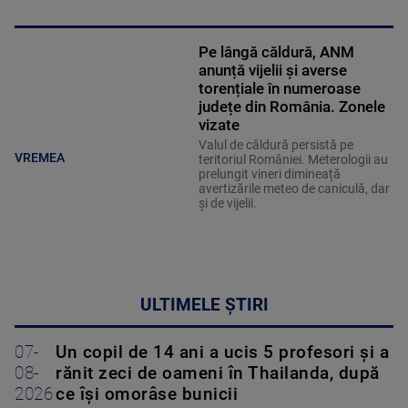
Pe lângă căldură, ANM
anunță vijelii și averse
torențiale în numeroase
județe din România. Zonele
vizate
Valul de căldură persistă pe
VREMEA
teritoriul României. Meterologii au
prelungit vineri dimineață
avertizările meteo de caniculă, dar
și de vijelii.
ULTIMELE ȘTIRI
07-
Un copil de 14 ani a ucis 5 profesori și a
08-
rănit zeci de oameni în Thailanda, după
2026
ce își omorâse bunicii