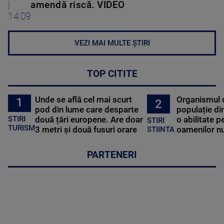
|
amendă riscă. VIDEO
14:09
VEZI MAI MULTE ȘTIRI
TOP CITITE
Unde se află cel mai scurt
Organismul 
1
2
pod din lume care desparte
populație di
STIRI
două țări europene. Are doar
o abilitate p
STIRI
TURISM
3 metri și două fusuri orare
oamenilor nu
STIINTA
PARTENERI