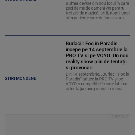
Buftea devine din nou locul în care
zeci de mii de oameni vin pentru
trei zile de muzică, artă, nopți lungi
și experiențe care definesc vara.
Burlacii: Foc în Paradis
începe pe 14 septembrie la
PRO TV și pe VOYO. Un nou
reality show plin de tentații
și provocări
Din 14 septembrie, „Burlacii: Foc în
STIRI MONDENE
Paradis” aduce la PRO TV și pe
VOYO o competiție în care iubirea
și tentația merg mână în mână.