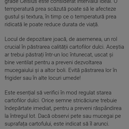
grade Celsius este considerat intervalul ideal. O
temperatură prea scăzută poate să le afecteze
gustul și textura, în timp ce o temperatură prea
ridicată le poate reduce durata de viață.
Locul de depozitare joacă, de asemenea, un rol
crucial în păstrarea calității cartofilor dulci. Aceștia
ar trebui păstrați într-un loc întunecat, uscat și
bine ventilat pentru a preveni dezvoltarea
mucegaiului și a altor boli. Evită păstrarea lor în
frigider sau în alte locuri umede!
Este esențial să verifici în mod regulat starea
cartofilor dulci. Orice semne stricăciune trebuie
îndepărtate imediat, pentru a preveni răspândirea
la întregul lot. Dacă observi pete sau mucegai pe
suprafața cartofului, este indicat să îl arunci.