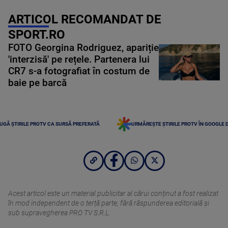
ARTICOL RECOMANDAT DE
SPORT.RO
FOTO Georgina Rodriguez, apariție
'interzisă' pe rețele. Partenera lui
CR7 s-a fotografiat în costum de
baie pe barcă
UGĂ ȘTIRILE PROTV CA SURSĂ PREFERATĂ
URMĂREȘTE ȘTIRILE PROTV ÎN GOOGLE 
Acest articol este un material publicitar al cărui conținut a fost realizat
în mod independent de o terță parte, fără răspunderea editorială şi
sub supravegherea PRO TV S.R.L.