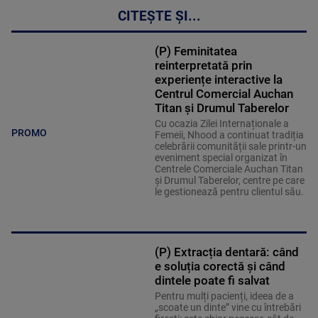
CITEȘTE ȘI...
(P) Feminitatea
reinterpretată prin
experiențe interactive la
Centrul Comercial Auchan
Titan și Drumul Taberelor
Cu ocazia Zilei Internaționale a
PROMO
Femeii, Nhood a continuat tradiția
celebrării comunității sale printr-un
eveniment special organizat în
Centrele Comerciale Auchan Titan
și Drumul Taberelor, centre pe care
le gestionează pentru clientul său.
(P) Extracția dentară: când
e soluția corectă și când
dintele poate fi salvat
Pentru mulți pacienți, ideea de a
„scoate un dinte” vine cu întrebări