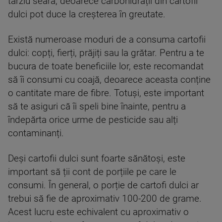
târziu seara, deoarece carbohidrații din cartofii
dulci pot duce la creșterea în greutate.
Există numeroase moduri de a consuma cartofii
dulci: copți, fierți, prăjiți sau la grătar. Pentru a te
bucura de toate beneficiile lor, este recomandat
să îi consumi cu coajă, deoarece aceasta conține
o cantitate mare de fibre. Totuși, este important
să te asiguri că îi speli bine înainte, pentru a
îndepărta orice urme de pesticide sau alți
contaminanți.
Deși cartofii dulci sunt foarte sănătoși, este
important să ții cont de porțiile pe care le
consumi. În general, o porție de cartofi dulci ar
trebui să fie de aproximativ 100-200 de grame.
Acest lucru este echivalent cu aproximativ o