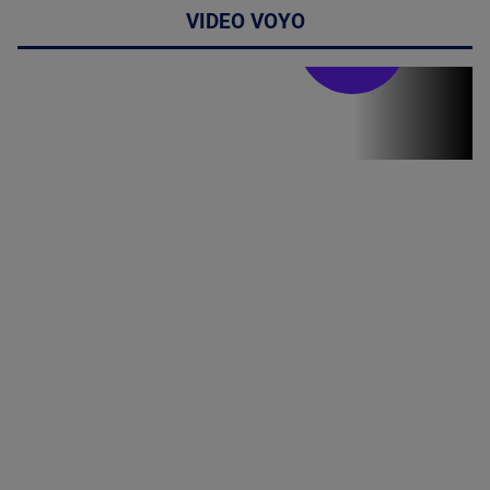
VIDEO VOYO
Stirile PRO TV
Stirile PRO
TV # 19.00 -
06 August
2026
MAI
MULTE
DETALII