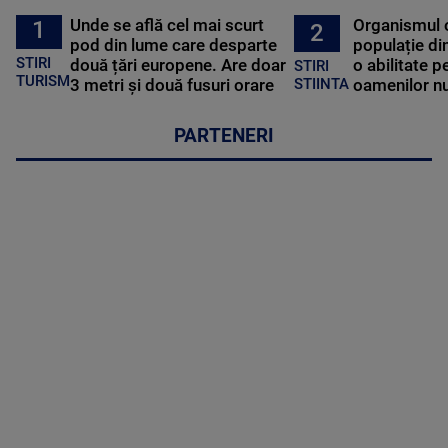
Unde se află cel mai scurt
Organismul 
1
2
pod din lume care desparte
populație di
STIRI
două țări europene. Are doar
o abilitate p
STIRI
TURISM
3 metri și două fusuri orare
oamenilor nu
STIINTA
PARTENERI