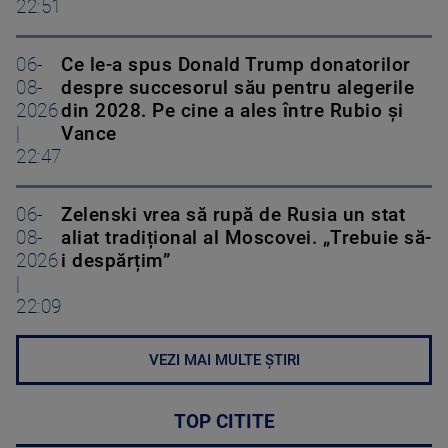
22:51
06-
Ce le-a spus Donald Trump donatorilor
08-
despre succesorul său pentru alegerile
2026
din 2028. Pe cine a ales între Rubio și
|
Vance
22:47
06-
Zelenski vrea să rupă de Rusia un stat
08-
aliat tradițional al Moscovei. „Trebuie să-
2026
i despărțim”
|
22:09
VEZI MAI MULTE ȘTIRI
TOP CITITE