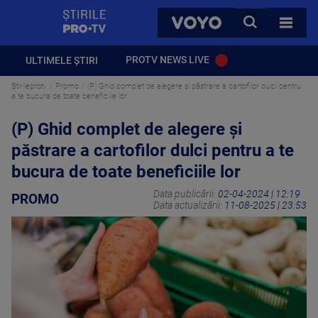
StirilePROTV
CAUTA
VOYO
TOATE 
PROTV NEWS LIVE
ULTIMELE ȘTIRI
Stirileprotv
Promo
(P) Ghid complet de alegere și păstrare a cartofilor dulci pentru
a te bucura de toate beneficiile lor
(P) Ghid complet de alegere și
păstrare a cartofilor dulci pentru a te
bucura de toate beneficiile lor
Data publicării:
02-04-2024 | 12:19
PROMO
Data actualizării:
11-08-2025 | 23:53