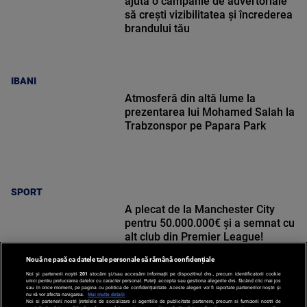
ajută o campanie de advertoriale
să crești vizibilitatea și încrederea
brandului tău
IBANI
Atmosferă din altă lume la
prezentarea lui Mohamed Salah la
Trabzonspor pe Papara Park
SPORT
A plecat de la Manchester City
pentru 50.000.000€ și a semnat cu
alt club din Premier League!
Nouă ne pasă ca datele tale personale să rămână confidențiale
Noi și partenerii noștri
201
stocăm și/sau accesăm informații pe dispozitivul dvs., precum identificatorii cookie
unici pentru prelucrarea datelor cu caracter personal. Puteți accepta sau gestiona alegerile dvs. făcând clic mai jos
sau în orice moment, pe pagina cu politica de confidențialitate. Aceste alegeri vor fi raportate partenerilor noștri și
nu vă vor afecta navigarea.
Mai multe detalii
SPORT
Noi si partenerii nostri (retelele de socializare si agentiile de publicitate partenere, precum si furnizorii nostri de