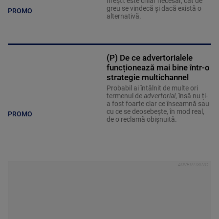
firești: este chiar necesar, cât de
greu se vindecă și dacă există o
PROMO
alternativă.
(P) De ce advertorialele
funcționează mai bine într-o
strategie multichannel
Probabil ai întâlnit de multe ori
termenul de
advertorial
, însă nu ți-
a fost foarte clar ce înseamnă sau
cu ce se deosebește, în mod real,
PROMO
de o reclamă obișnuită.