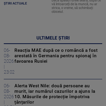
Dacă spălați rufele seara, după ce
ȘTIRI ACTUALE
vă întoarceți de la muncă, nu ar
strica, o vreme, să schimbați
obiceiul.
ULTIMELE ȘTIRI
06-
Reacția MAE după ce o româncă a fost
08-
arestată în Germania pentru spionaj în
2026
favoarea Rusiei
|
23:02
06-
Alerta West Nile: două persoane au
08-
murit, iar numărul cazurilor a ajuns la
2026
10. Măsurile de protecție împotriva
|
țânțarilor