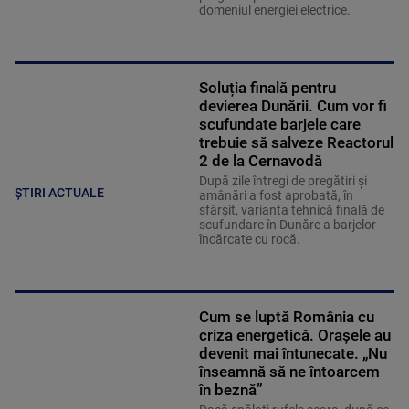
domeniul energiei electrice.
Soluția finală pentru
devierea Dunării. Cum vor fi
scufundate barjele care
trebuie să salveze Reactorul
2 de la Cernavodă
După zile întregi de pregătiri și
ȘTIRI ACTUALE
amânări a fost aprobată, în
sfârșit, varianta tehnică finală de
scufundare în Dunăre a barjelor
încărcate cu rocă.
Cum se luptă România cu
criza energetică. Orașele au
devenit mai întunecate. „Nu
înseamnă să ne întoarcem
în beznă”