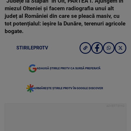
"Județe la Stăpân" în Olt, PARTEA I. Ajungem în
miezul Olteniei și facem radiografia unui alt
județ al României din care se pleacă masiv, cu
tot potențialul: ieșire la Dunăre, terenuri agricole
bogate.
STIRILEPROTV
ADAUGĂ ȘTIRILE PROTV CA SURSĂ PREFERATĂ
URMĂREȘTE ȘTIRILE PROTV ÎN GOOGLE DISCOVER