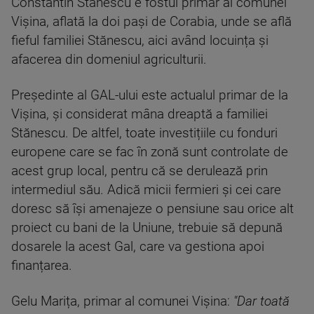
Constantin Stănescu e fostul primar al comunei
Vișina, aflată la doi pași de Corabia, unde se află
fieful familiei Stănescu, aici având locuința și
afacerea din domeniul agriculturii.
Președinte al GAL-ului este actualul primar de la
Vișina, și considerat mâna dreaptă a familiei
Stănescu. De altfel, toate investițiile cu fonduri
europene care se fac în zonă sunt controlate de
acest grup local, pentru că se derulează prin
intermediul său. Adică micii fermieri și cei care
doresc să își amenajeze o pensiune sau orice alt
proiect cu bani de la Uniune, trebuie să depună
dosarele la acest Gal, care va gestiona apoi
finanțarea.
Gelu Marița, primar al comunei Vișina:
"Dar toată