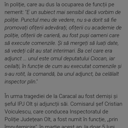
în poliție, care au dus la ocuparea de funcții pe
nemerit: "
E un subiect mai sensibil dacă vorbim de
poliție. Punctul meu de vedere, nu s-a dorit să fie
promovați ofițerii adevărați, ofițerii cu academie de
poliție, ofițerii de carieră, au fost puși oameni care
să execute comenzile. Și să mergeți să luați date,
să vedeți cât au stat interimari. Ba cel care era
adjunct ... unul este omul deputatului Ciocan, iar
ceilalți, în funcție de cum au executat comenzile și
s-au rotit, la comandă, ba unul adjunct, ba celălalt
inspector plin
."
În urma tragediei de la Caracal au fost demiși și
șeful IPJ Olt și adjuncții săi. Comisarul șef Cristian
Voiculescu, care conducea Inspectoratul de
Poliție Județean Olt, a fost numit în funcție, „prin
împuternicire", în martie acest an, la doar 5 luni