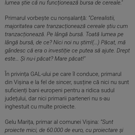
lumea știe că nu funcționează bursa de cereale."
Primarul vorbește cu nonșalanță:
”Cerealistii,
majoritatea care tranzacționează cereale știu cum
tranzacționează. Pe lângă bursă. Toată lumea pe
lângă bursă, de ce? Nici noi nu știm!(…) Păcat, mă
gândesc că era o investiție ce putea să ajute. Drept
este… Și nu-i păcat? Mare păcat!"
În privința GAL-ului pe care îl conduce, primarul
din Vișina e la fel de sincer, susține că nici nu sunt
suficienți bani europeni pentru a ridica sudul
județului, dar nici primarii parteneri nu s-au
inghestuit cu multe proiecte.
Gelu Marița, primar al comunei Vișina:
”Sunt
proiecte mici, de 60.000 de euro, cu proiectare și