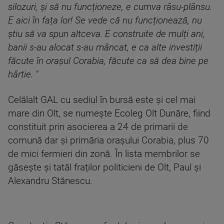
silozuri, și să nu funcționeze, e cumva râsu-plânsu.
E aici în fața lor! Se vede că nu funcționează, nu
știu să va spun altceva. E construite de mulți ani,
banii s-au alocat s-au mâncat, e ca alte investiții
făcute în orașul Corabia, făcute ca să dea bine pe
hârtie. "
Celălalt GAL cu sediul în bursă este și cel mai
mare din Olt, se numește Ecoleg Olt Dunăre, fiind
constituit prin asocierea a 24 de primarii de
comună dar și primăria orașului Corabia, plus 70
de mici fermieri din zonă. În lista membrilor se
găsește și tatăl fraților politicieni de Olt, Paul și
Alexandru Stănescu.