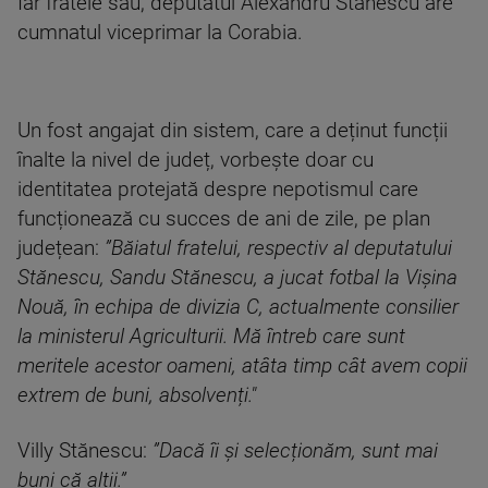
Iar fratele sau, deputatul Alexandru Stănescu are
cumnatul viceprimar la Corabia.
Un fost angajat din sistem, care a deținut funcții
înalte la nivel de județ, vorbește doar cu
identitatea protejată despre nepotismul care
funcționează cu succes de ani de zile, pe plan
județean:
”Băiatul fratelui, respectiv al deputatului
Stănescu, Sandu Stănescu, a jucat fotbal la Vișina
Nouă, în echipa de divizia C, actualmente consilier
la ministerul Agriculturii. Mă întreb care sunt
meritele acestor oameni, atâta timp cât avem copii
extrem de buni, absolvenți."
Villy Stănescu:
”Dacă îi și selecționăm, sunt mai
buni că alții.”