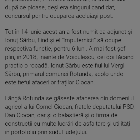
după ce picase, deși era singurul candidat,
concursul pentru ocuparea aceluiași post.
Tot în 14 iunie acest an a fost numit ca adjunct și
Ionuț Sârbu, fiind și el "împuternicit" să ocupe
respectiva funcție, pentru 6 luni. A mai fost șef
plin, în 2018, înainte de Voiculescu, cei doi făcând
practic o rocadă. Ionuț Sârbu este fiul lui Vergil
Sârbu, primarul comunei Rotunda, acolo unde
este fieful afacerilor fraților Ciocan.
Lângă Rotunda se găsește afacerea din domeniul
agricol a lui Cornel Ciocan, fratele deputatului PSD,
Dan Ciocan, dar și o balastieră și o firma de
construcții cu multe lucrări de asfaltare și utilități
în portofoliu prin sudul județului.