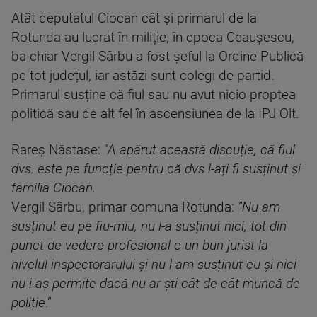
Atât deputatul Ciocan cât și primarul de la
Rotunda au lucrat în miliție, în epoca Ceaușescu,
ba chiar Vergil Sârbu a fost șeful la Ordine Publică
pe tot județul, iar astăzi sunt colegi de partid.
Primarul susține că fiul sau nu avut nicio proptea
politică sau de alt fel în ascensiunea de la IPJ Olt.
Rareș Năstase: "
A apărut această discuție, că fiul
dvs. este pe funcție pentru că dvs l-ați fi susținut și
familia Ciocan.
Vergil Sârbu, primar comuna Rotunda:
”Nu am
susținut eu pe fiu-miu, nu l-a susținut nici, tot din
punct de vedere profesional e un bun jurist la
nivelul inspectorarului și nu l-am susținut eu și nici
nu i-aș permite dacă nu ar ști cât de cât muncă de
poliție
.”