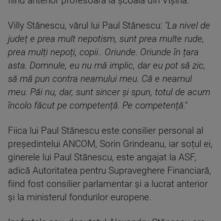
fiind anterior profesoară la școală din Vișina.
Villy Stănescu, vărul lui Paul Stănescu:
"La nivel de
județ e prea mult nepotism, sunt prea multe rude,
prea mulți nepoți, copii.. Oriunde. Oriunde în țara
asta. Domnule, eu nu mă implic, dar eu pot să zic,
să mă pun contra neamului meu. Că e neamul
meu. Păi nu, dar, sunt sincer și spun, totul de acum
încolo făcut pe competență. Pe competență."
Fiica lui Paul Stănescu este consilier personal al
președintelui ANCOM, Sorin Grindeanu, iar soțul ei,
ginerele lui Paul Stănescu, este angajat la ASF,
adică Autoritatea pentru Supraveghere Financiară,
fiind fost consilier parlamentar și a lucrat anterior
și la ministerul fondurilor europene.