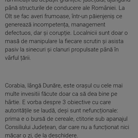
până structurile de conducere ale României. La
Olt se fac averi frumoase, într-un păienjeniș ce
generează incompetența, management
defectuos, dar și corupție. Localnicii sunt doar o
masă de manipulare la fiecare scrutin și asista
pasiv la sinecuri și clanuri propulsate până în
vârful țării.
Corabia, lângă Dunăre, este orașul cu cele mai
multe invesitii făcute doar ca să dea bine pe
hârtie. E vorba despre 3 obiective cu care
autoritățile se laudă, deși sunt nefuncționale:
prima e o bursă de cereale, ctitorie sub apanajul
Consiliului Județean, dar care nu a funcționat nici
măcar o zi, de la deschidere.