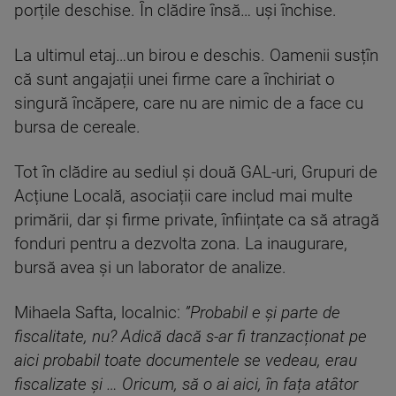
porțile deschise. În clădire însă… uși închise.
La ultimul etaj…un birou e deschis. Oamenii susțîn
că sunt angajații unei firme care a închiriat o
singură încăpere, care nu are nimic de a face cu
bursa de cereale.
Tot în clădire au sediul și două GAL-uri, Grupuri de
Acțiune Locală, asociații care includ mai multe
primării, dar și firme private, înființate ca să atragă
fonduri pentru a dezvolta zona. La inaugurare,
bursă avea și un laborator de analize.
Mihaela Safta, localnic:
”Probabil e și parte de
fiscalitate, nu? Adică dacă s-ar fi tranzacționat pe
aici probabil toate documentele se vedeau, erau
fiscalizate și … Oricum, să o ai aici, în fața atâtor