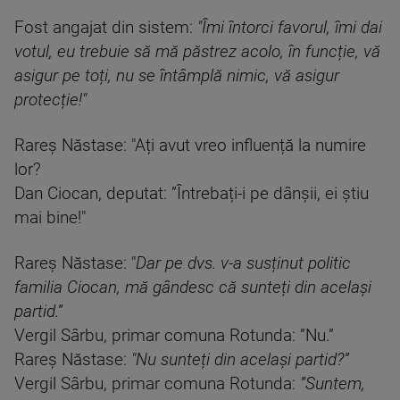
Fost angajat din sistem:
"Îmi întorci favorul, îmi dai
votul, eu trebuie să mă păstrez acolo, în funcție, vă
asigur pe toți, nu se întâmplă nimic, vă asigur
protecție!"
Rareș Năstase: "Ați avut vreo influență la numire
lor?
Dan Ciocan, deputat: ”Întrebați-i pe dânșii, ei știu
mai bine!"
Rareș Năstase: "
Dar pe dvs. v-a susținut politic
familia Ciocan, mă gândesc că sunteți din același
partid.”
Vergil Sârbu, primar comuna Rotunda: ”Nu.”
Rareș Năstase:
"Nu sunteți din același partid?”
Vergil Sârbu, primar comuna Rotunda:
”Suntem,