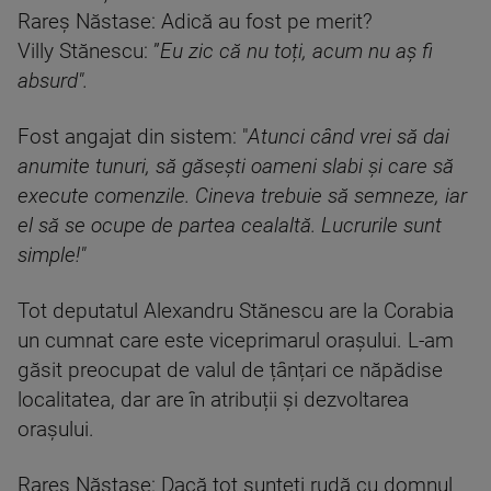
Rareș Năstase: Adică au fost pe merit?
Villy Stănescu: ”
Eu zic că nu toți, acum nu aș fi
absurd".
Fost angajat din sistem: "
Atunci când vrei să dai
anumite tunuri, să găsești oameni slabi și care să
execute comenzile. Cineva trebuie să semneze, iar
el să se ocupe de partea cealaltă. Lucrurile sunt
simple!"
Tot deputatul Alexandru Stănescu are la Corabia
un cumnat care este viceprimarul orașului. L-am
găsit preocupat de valul de țânțari ce năpădise
localitatea, dar are în atribuții și dezvoltarea
orașului.
Rareș Năstase: Dacă tot sunteți rudă cu domnul