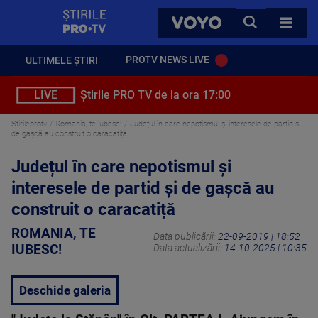
StirilePROTV
CAUTA
VOYO
TOATE 
PROTV NEWS LIVE
ULTIMELE ȘTIRI
LIVE
Știrile PRO TV de la ora 17:00
Stirileprotv
Romania, te iubesc!
Județul în care nepotismul și interesele de partid și
de gașcă au construit o caracatiță
Județul în care nepotismul și
interesele de partid și de gașcă au
construit o caracatiță
ROMANIA, TE
Data publicării:
22-09-2019 | 18:52
IUBESC!
Data actualizării:
14-10-2025 | 10:35
Deschide galeria