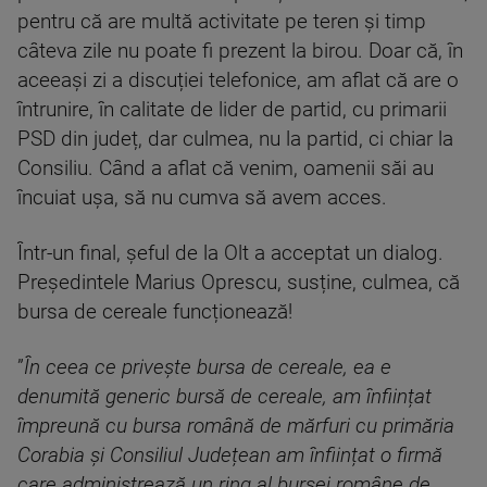
pentru că are multă activitate pe teren și timp
câteva zile nu poate fi prezent la birou. Doar că, în
aceeași zi a discuției telefonice, am aflat că are o
întrunire, în calitate de lider de partid, cu primarii
PSD din județ, dar culmea, nu la partid, ci chiar la
Consiliu. Când a aflat că venim, oamenii săi au
încuiat ușa, să nu cumva să avem acces.
Într-un final, șeful de la Olt a acceptat un dialog.
Președintele Marius Oprescu, susține, culmea, că
bursa de cereale funcționează!
”
În ceea ce privește bursa de cereale, ea e
denumită generic bursă de cereale, am înființat
împreună cu bursa română de mărfuri cu primăria
Corabia și Consiliul Județean am înființat o firmă
care administrează un ring al bursei române de