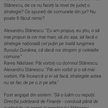
Stănescu, de ce nu faceți la nivel de județ o
strategie? Ce spuneți de comunele din jur? Nu
poate fi făcut nimic?
Alexandru Stănescu: ”
Eu am propus, eu știu, o să
mai propun la cei mai mari, să zic așa, să facă o
strategie națională cel puțin pe toată lungimea
fluviului Dunărea, că dacă noi stropim și celelalte
comune.”
Rareș Năstase: Păi vorbiți cu domnul Stănescu.
Alexandru Stănescu: ”
Păi am vorbit și o să mai
vorbim. Păi încearcă și ei să facă, strategiile astea
nu se fac de pe o zi pe alta."
Fost angajat din sistem:
"Să o luăm cu nepoții.
Direcția județeană de Finanțe - condusă până de