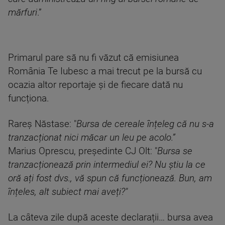
mărfuri
.”
Primarul pare să nu fi văzut că emisiunea
România Te Iubesc a mai trecut pe la bursă cu
ocazia altor reportaje și de fiecare dată nu
funcționa.
Rareș Năstase: "
Bursa de cereale înțeleg că nu s-a
tranzacționat nici măcar un leu pe acolo.”
Marius Oprescu, președinte CJ Olt: "
Bursa se
tranzacționează prin intermediul ei? Nu știu la ce
oră ați fost dvs., vă spun că funcționează. Bun, am
înțeles, alt subiect mai aveți?"
La câteva zile după aceste declarații… bursa avea