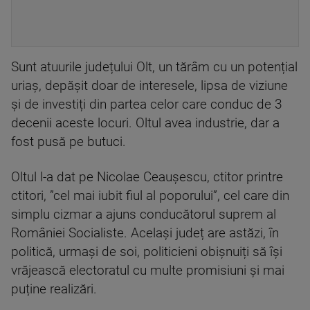
Sunt atuurile județului Olt, un tărâm cu un potențial
uriaș, depășit doar de interesele, lipsa de viziune
și de investiți din partea celor care conduc de 3
decenii aceste locuri. Oltul avea industrie, dar a
fost pusă pe butuci.
Oltul l-a dat pe Nicolae Ceaușescu, ctitor printre
ctitori, ”cel mai iubit fiul al poporului”, cel care din
simplu cizmar a ajuns conducătorul suprem al
României Socialiste. Același județ are astăzi, în
politică, urmași de soi, politicieni obișnuiți să își
vrăjească electoratul cu multe promisiuni și mai
puține realizări.