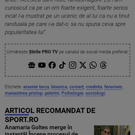
cunoscut ca pe un om foarte exigent, foarte serios
incat l-a mustrat pe un ucenic de al lui ca nu a tinut
randuiala pe care i-a dat-o: sa nu spuna ceva spre
popularitatea lui”
.
Urmărește
Știrile PRO TV
pe canalul de social media preferat:
Etichete:
arsenie boca
,
biserica
,
comerț
,
credinta
,
fenomen
,
manastirea prislop
,
pelerini
,
Psihologie
,
sociologi
,
ARTICOL RECOMANDAT DE
SPORT.RO
Anamaria Goltes merge în
instanță! Începe procesul de