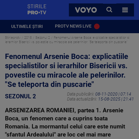
StirilePROTV
CAUTA
VOYO
TOATE 
PROTV NEWS LIVE
ULTIMELE ȘTIRI
Stirileprotv
2015
Sezonul 2
Fenomenul Arsenie Boca: explicatiile specialistilor si
ierarhilor Bisericii vs. povestile cu miracole ale pelerinilor. "Se teleporta din puscarie"
Fenomenul Arsenie Boca: explicatiile
specialistilor si ierarhilor Bisericii vs.
povestile cu miracole ale pelerinilor.
"Se teleporta din puscarie"
Data publicării:
08-11-2020 | 07:14
SEZONUL 2
Data actualizării:
15-08-2025 | 21:41
ARSENIZAREA ROMANIEI, partea 1. Arsenie
Boca, un fenomen care a cuprins toata
Romania. La mormantul celui care este numit
"sfantul Ardealului" are loc cel mai mare