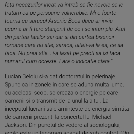
fata necazurilor incat va intreb sa fie nevoie sa le
tratam ca pe persoane vulnerabile. Mi-e foarte
teama ca saracul Arsenie Boca daca ar invia
acuma ar fi tare stanjenit de ce i se intampla. Atat
din partea fanilor sai dar si din partea bisericii
romane care nu stie, saraca, uitati-va la ea, ce sa
faca. Nu prea stie... i-a lasat pe preoti sa isi faca
numarul cum doreste. Fara o indicatie clara.
”
Lucian Beloiu si-a dat doctoratul in pelerinaje.
Spune ca in zonele in care se aduna multa lume,
cu aceleasi scop, se creaza o energie pe care
oamenii si-o transmit de la unul la altul. La
inceputul lucrarii sale aminteste de energia simtita
de oamenii prezenti la concertul lui Michael
Jackson. Din punctul de vedere al sociologului,
acolo este un fenomen scapat de sub control. "
Un