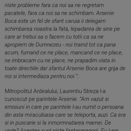
niste probleme fara ca noi sa ne regretam
pacatele, fara ca noi sa ne schimbam. Arsenie
Boca este un fel de sfant caruia ii delegam
schimbarea noastra la fata, lepadarea de sine pe
care ar trebui sa o facem cu totii ca sa ne
apropiem de Dumnezeu - noi traind tot ca pana
acum, fumand ce ne place, mancand ce ne place,
ne imbracam cu ne place, ne prapadim viata in
toate directiile dar sfantul Arsenie Boca are grija de
noi si intermediaza pentru noi
“.
Mitropolitul Ardealului, Laurentiu Streza l-a
cunoscut pe parintele Arsenie.
“
Am vazut si
emisiuni in care pe parintele l-au numit o persoana
din asta miraculoasa care se teleporta, auzi. Ca era
si in puscarie si la inmormnatarea mamei. De
unde? Acestea sunt niste fantasmagorii. Eu l-am