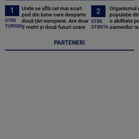
Unde se află cel mai scurt
Organismul 
1
2
pod din lume care desparte
populație di
STIRI
două țări europene. Are doar
o abilitate p
STIRI
TURISM
3 metri și două fusuri orare
oamenilor nu
STIINTA
PARTENERI