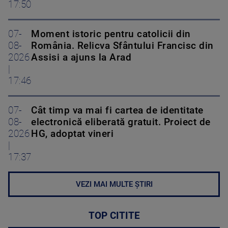
17:50
07-
Moment istoric pentru catolicii din
08-
România. Relicva Sfântului Francisc din
2026
Assisi a ajuns la Arad
|
17:46
07-
Cât timp va mai fi cartea de identitate
08-
electronică eliberată gratuit. Proiect de
2026
HG, adoptat vineri
|
17:37
VEZI MAI MULTE ȘTIRI
TOP CITITE