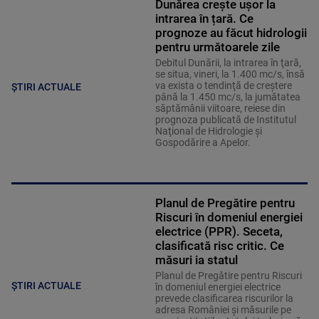
Dunărea crește ușor la
intrarea în țară. Ce
prognoze au făcut hidrologii
pentru următoarele zile
Debitul Dunării, la intrarea în ţară,
se situa, vineri, la 1.400 mc/s, însă
va exista o tendinţă de creştere
ȘTIRI ACTUALE
până la 1.450 mc/s, la jumătatea
săptămânii viitoare, reiese din
prognoza publicată de Institutul
Naţional de Hidrologie şi
Gospodărire a Apelor.
Planul de Pregătire pentru
Riscuri în domeniul energiei
electrice (PPR). Seceta,
clasificată risc critic. Ce
măsuri ia statul
Planul de Pregătire pentru Riscuri
ȘTIRI ACTUALE
în domeniul energiei electrice
prevede clasificarea riscurilor la
adresa României și măsurile pe