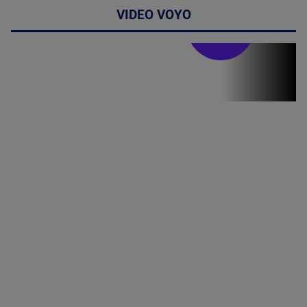
VIDEO VOYO
Stirile PRO TV
Stirile PRO
TV # 13.00 -
07 August
2026
MAI
MULTE
DETALII