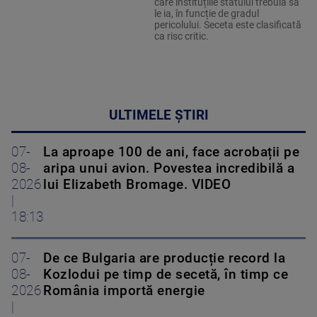
care instituțiile statului trebuia să
le ia, în funcție de gradul
pericolului. Seceta este clasificată
ca risc critic.
ULTIMELE ȘTIRI
07-
La aproape 100 de ani, face acrobații pe
08-
aripa unui avion. Povestea incredibilă a
2026
lui Elizabeth Bromage. VIDEO
|
18:13
07-
De ce Bulgaria are producție record la
08-
Kozlodui pe timp de secetă, în timp ce
2026
România importă energie
|