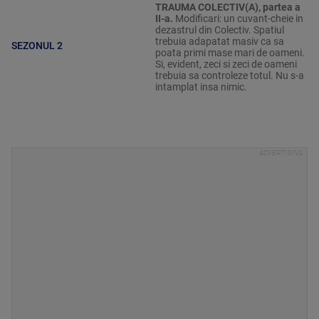
TRAUMA COLECTIV(A), partea a
II-a.
Modificari: un cuvant-cheie in
dezastrul din Colectiv. Spatiul
trebuia adapatat masiv ca sa
SEZONUL 2
poata primi mase mari de oameni.
Si, evident, zeci si zeci de oameni
trebuia sa controleze totul. Nu s-a
intamplat insa nimic.