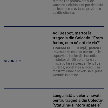
strategii de promovare si de
vanzare. Sefii bisericii par depasiti
de fenomen si evita sa prezinte o
pozitie oficiala.
Adi Despot, martor la
tragedia din Colectiv. "Eram
furios, cum să ard de viu?"
TRAUMA COLECTIV(Ă), partea I.
Povestile de cosmar si marturiile
supravietuitorilor din incendiul
mistuitor din 30 octombrie au
SEZONUL 2
miscat o tara intreaga. Teribil de
dureros, societatea a inceput sa
realizeze unde e nevoie sa-si puna
lucrurile in ordine.
Lunga listă a celor vinovati
pentru tragedia din Colectiv.
"Statul ne-a întors spatele"