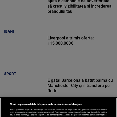
ajută o campanie de advertoriale
să crești vizibilitatea și încrederea
brandului tău
IBANI
Liverpool a trimis oferta:
115.000.000€
SPORT
E gata! Barcelona a bătut palma cu
Manchester City și îl transferă pe
Rodri
Nouă ne pasă ca datele tale personale să rămână confidențiale
Noi și partenerii noștri
201
stocăm și/sau accesăm informații pe dispozitivul dvs., precum identificatorii cookie
unici pentru prelucrarea datelor cu caracter personal. Puteți accepta sau gestiona alegerile dvs. făcând clic mai jos
sau în orice moment, pe pagina cu politica de confidențialitate. Aceste alegeri vor fi raportate partenerilor noștri și
SPORT