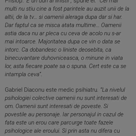
Prislop.
‘
E un duh al linistii
”,
spune el.
“
Cei mai
multi nu stiu cine a fost parintele au auzit unii de la
altii, de la tv... si oamenii aleraga dupa dar si har.
Dar faptul ca se misca atata multime... Oamenii
astia daca nu ar pleca cu ceva de acolo nu s-ar
mai intoarce. Majoritatea dupa ce vin o data se
intorc. Ca dobandesc o liniste deosebita, ca
binecuvantare duhovniceasca, o minune in viata
lor, asta fiecare poate sa o spuna. Cert este ca se
intampla ceva
”.
Gabriel Diaconu este medic psihiatru.
“
La nivelul
psihologiei colective oamenii nu sunt interesati de
om. Oamenii sunt interesati de poveste. Si
povestile au personaje. Iar personajul in cazul de
fata este un erou care parcurge toate fazele
psihologice ale eroului. Si prin asta nu difera cu