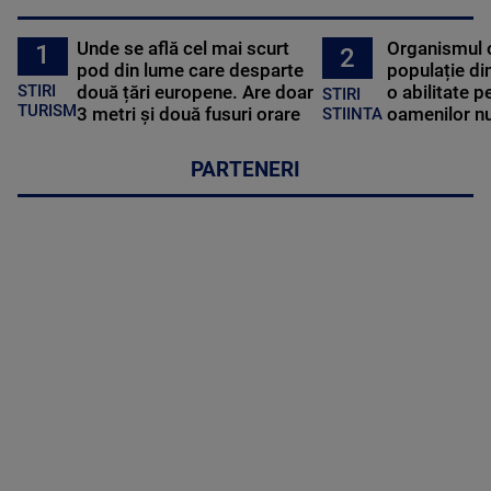
Unde se află cel mai scurt
Organismul 
1
2
pod din lume care desparte
populație di
STIRI
două țări europene. Are doar
o abilitate p
STIRI
TURISM
3 metri și două fusuri orare
oamenilor nu
STIINTA
PARTENERI