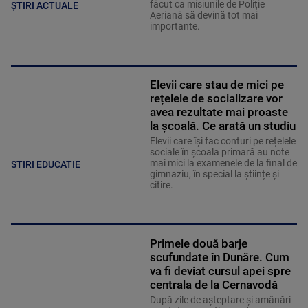
făcut ca misiunile de Poliție
ȘTIRI ACTUALE
Aeriană să devină tot mai
importante.
Elevii care stau de mici pe
rețelele de socializare vor
avea rezultate mai proaste
la școală. Ce arată un studiu
Elevii care îşi fac conturi pe rețelele
sociale în școala primară au note
mai mici la examenele de la final de
STIRI EDUCATIE
gimnaziu, în special la științe și
citire.
Primele două barje
scufundate în Dunăre. Cum
va fi deviat cursul apei spre
centrala de la Cernavodă
După zile de așteptare și amânări