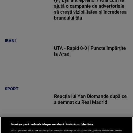
(P) Ești antreprenor? Află cum te
ajută o campanie de advertoriale
să crești vizibilitatea și încrederea
brandului tău
IBANI
UTA - Rapid 0-0 | Puncte împărțite
la Arad
SPORT
Reacția lui Yan Diomande după ce
a semnat cu Real Madrid
Nouă ne pasă ca datele tale personale să rămână confidențiale
Noi și partenerii noștri
201
stocăm și/sau accesăm informații pe dispozitivul dvs., precum identificatorii cookie