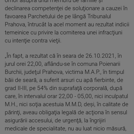
omor asupra unui membru de familie şi
declinarea competenţei de soluţionare a cauzei în
favoarea Parchetului de pe lângă Tribunalul
Prahova, întrucât la acel moment au rezultat indicii
temeinice cu privire la comiterea unei infracţiuni
cu intenţie contra vieţii.
„În fapt, a rezultat că în seara de 26.10.2021, în
jurul orei 22,00, aflându-se în comuna Poienarii
Burchii, judeţul Prahova, victima M.A.P., în timpul
băii de seară, a suferit arsuri cu apă fierbinte, de
grad II-III, pe 54% din suprafaţă corporală, după
care, în intervalul orar 22,00 - 05,00, nici inculpatul
M.H., nici soţia acestuia M.M.D, deşi, în calitate de
părinţi, aveau obligaţia legală de acţiona în sensul
asigurării accesului, de urgenţă, la îngrijiri
medicale de specialitate, nu au luat nicio măsură,