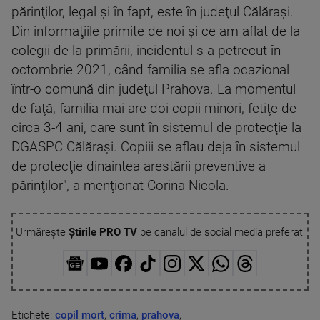
părinţilor, legal şi în fapt, este în judeţul Călăraşi.
Din informaţiile primite de noi şi ce am aflat de la
colegii de la primării, incidentul s-a petrecut în
octombrie 2021, când familia se afla ocazional
într-o comună din judeţul Prahova. La momentul
de faţă, familia mai are doi copii minori, fetiţe de
circa 3-4 ani, care sunt în sistemul de protecţie la
DGASPC Călăraşi. Copiii se aflau deja în sistemul
de protecţie dinaintea arestării preventive a
părinţilor", a menţionat Corina Nicola.
Urmărește
Știrile PRO TV
pe canalul de social media preferat:
Etichete:
copil mort
,
crima
,
prahova
,