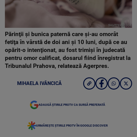
SHUTTERSTOCK
Părinţii și bunica paternă care şi-au omorât
fetiţa în vârstă de doi ani şi 10 luni, după ce au
opărit-o intenţionat, au fost trimişi în judecată
pentru omor calificat, dosarul fiind înregistrat la
Tribunalul Prahova, relatează Agerpres.
MIHAELA IVĂNCICĂ
ADAUGĂ ȘTIRILE PROTV CA SURSĂ PREFERATĂ
URMĂREȘTE ȘTIRILE PROTV ÎN GOOGLE DISCOVER