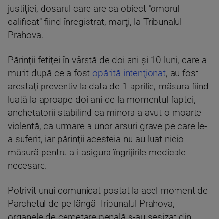
justiţiei, dosarul care are ca obiect "omorul
calificat" fiind înregistrat, marţi, la Tribunalul
Prahova.
Părinţii fetiţei în vârstă de doi ani şi 10 luni, care a
murit după ce a fost
opărită intenţionat
, au fost
arestaţi preventiv la data de 1 aprilie, măsura fiind
luată la aproape doi ani de la momentul faptei,
anchetatorii stabilind că minora a avut o moarte
violentă, ca urmare a unor arsuri grave pe care le-
a suferit, iar părinţii acesteia nu au luat nicio
măsură pentru a-i asigura îngrijirile medicale
necesare.
Potrivit unui comunicat postat la acel moment de
Parchetul de pe lângă Tribunalul Prahova,
organele de cercetare penală s-au sesizat din