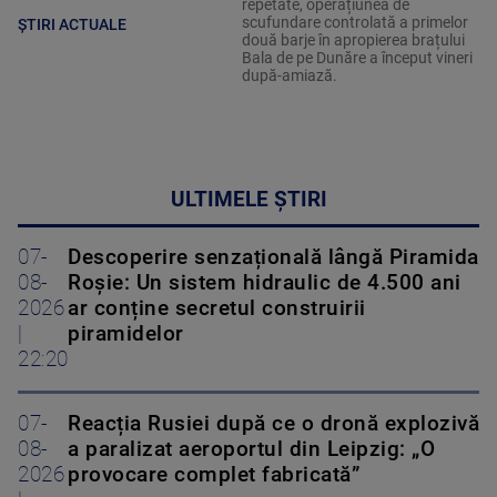
repetate, operațiunea de
scufundare controlată a primelor
ȘTIRI ACTUALE
două barje în apropierea brațului
Bala de pe Dunăre a început vineri
după-amiază.
ULTIMELE ȘTIRI
07-
Descoperire senzațională lângă Piramida
08-
Roșie: Un sistem hidraulic de 4.500 ani
2026
ar conține secretul construirii
|
piramidelor
22:20
07-
Reacția Rusiei după ce o dronă explozivă
08-
a paralizat aeroportul din Leipzig: „O
2026
provocare complet fabricată”