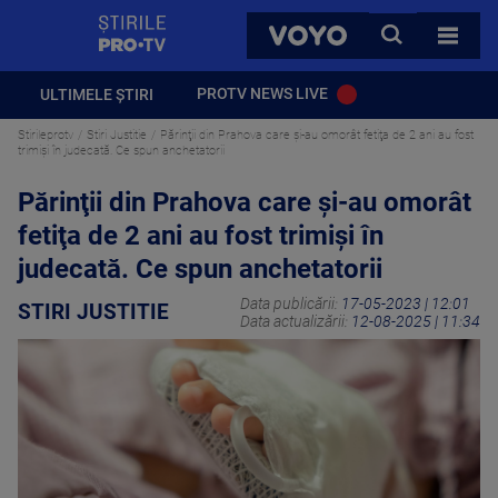
StirilePROTV
CAUTA
VOYO
TOATE 
PROTV NEWS LIVE
ULTIMELE ȘTIRI
Stirileprotv
Stiri Justitie
Părinţii din Prahova care şi-au omorât fetiţa de 2 ani au fost
trimişi în judecată. Ce spun anchetatorii
Părinţii din Prahova care şi-au omorât
fetiţa de 2 ani au fost trimişi în
judecată. Ce spun anchetatorii
Data publicării:
17-05-2023 | 12:01
STIRI JUSTITIE
Data actualizării:
12-08-2025 | 11:34