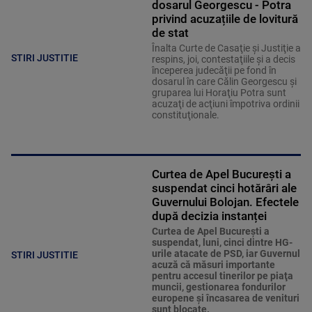
dosarul Georgescu - Potra
privind acuzațiile de lovitură
de stat
Înalta Curte de Casaţie şi Justiţie a
STIRI JUSTITIE
respins, joi, contestaţiile şi a decis
începerea judecăţii pe fond în
dosarul în care Călin Georgescu şi
gruparea lui Horaţiu Potra sunt
acuzaţi de acţiuni împotriva ordinii
constituţionale.
Curtea de Apel București a
suspendat cinci hotărâri ale
Guvernului Bolojan. Efectele
după decizia instanței
Curtea de Apel Bucureşti a
suspendat, luni, cinci dintre HG-
urile atacate de PSD, iar Guvernul
STIRI JUSTITIE
acuză că măsuri importante
pentru accesul tinerilor pe piaţa
muncii, gestionarea fondurilor
europene şi încasarea de venituri
sunt blocate.