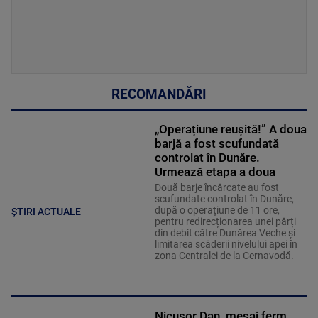
RECOMANDĂRI
„Operațiune reușită!” A doua
barjă a fost scufundată
controlat în Dunăre.
Urmează etapa a doua
Două barje încărcate au fost
scufundate controlat în Dunăre,
după o operațiune de 11 ore,
ȘTIRI ACTUALE
pentru redirecționarea unei părți
din debit către Dunărea Veche și
limitarea scăderii nivelului apei în
zona Centralei de la Cernavodă.
Nicușor Dan, mesaj ferm