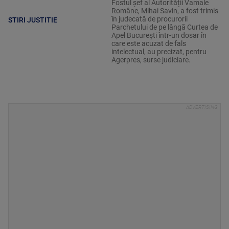
Fostul șef al Autorității Vamale
Române, Mihai Savin, a fost trimis
în judecată de procurorii
STIRI JUSTITIE
Parchetului de pe lângă Curtea de
Apel București într-un dosar în
care este acuzat de fals
intelectual, au precizat, pentru
Agerpres, surse judiciare.