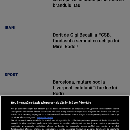
brandului tău
IBANI
Dorit de Gigi Becali la FCSB,
fundașul a semnat cu echipa lui
Mirel Rădoi!
SPORT
Barcelona, mutare-șoc la
Liverpool: catalanii îi fac loc lui
Rodri
Nouă ne pasă ca datele tale personale să rămână confidențiale
Noi și partenerii noștri
201
stocăm și/sau accesăm informații pe dispozitivul dvs., precum identificatorii cookie
unici pentru prelucrarea datelor cu caracter personal. Puteți accepta sau gestiona alegerile dvs. făcând clic mai jos
sau în orice moment, pe pagina cu politica de confidențialitate. Aceste alegeri vor fi raportate partenerilor noștri și
nu vă vor afecta navigarea.
Mai multe detalii
Noi si partenerii nostri (retelele de socializare si agentiile de publicitate partenere, precum si furnizorii nostri de
SPORT
servicii de date analitice) prelucram date pentru a permite website-ului sa functioneze, pentru a personaliza
continutul si anunturile publicitare afisate in functie de interesele si/sau profilul dvs., pentru a va oferi
functionalitati aferente retelelor de socializare si pentru a analiza traficul pe website. Beneficiati de drepturile