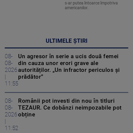
s-ar putea întoarce împotriva
americanilor.
ULTIMELE ȘTIRI
08-
Un agresor în serie a ucis două femei
08-
din cauza unor erori grave ale
2026
autorităților. „Un infractor periculos și
|
prădător”
11:55
08-
Românii pot investi din nou în titluri
08-
TEZAUR. Ce dobânzi neimpozabile pot
2026
obține
|
11:52