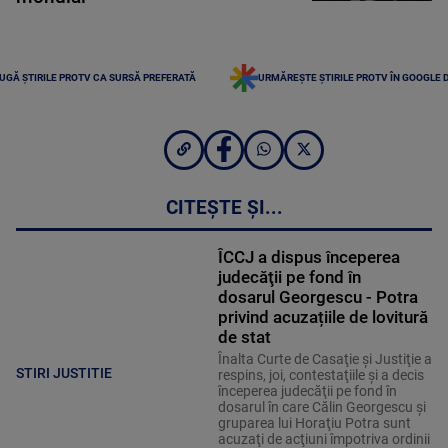
UGĂ ȘTIRILE PROTV CA SURSĂ PREFERATĂ
URMĂREȘTE ȘTIRILE PROTV ÎN GOOGLE 
CITEȘTE ȘI...
ÎCCJ a dispus începerea
judecăţii pe fond în
dosarul Georgescu - Potra
privind acuzațiile de lovitură
de stat
Înalta Curte de Casaţie şi Justiţie a
STIRI JUSTITIE
respins, joi, contestaţiile şi a decis
începerea judecăţii pe fond în
dosarul în care Călin Georgescu şi
gruparea lui Horaţiu Potra sunt
acuzaţi de acţiuni împotriva ordinii