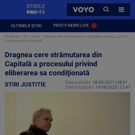
StirilePROTV
CAUTA
VOYO
TOATE 
PROTV NEWS LIVE
ULTIMELE ȘTIRI
Stirileprotv
Stiri Justitie
Dragnea cere strămutarea din Capitală a procesului privind
eliberarea sa condiţionată
Dragnea cere strămutarea din
Capitală a procesului privind
eliberarea sa condiţionată
Data publicării:
18-05-2021 | 08:31
STIRI JUSTITIE
Data actualizării:
13-08-2025 | 12:47