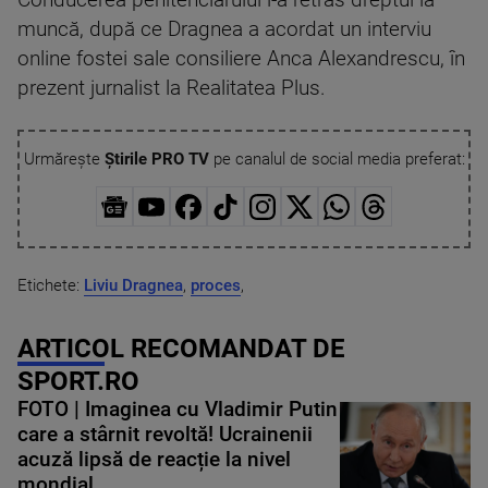
Conducerea penitenciarului i-a retras dreptul la
muncă, după ce Dragnea a acordat un interviu
online fostei sale consiliere Anca Alexandrescu, în
prezent jurnalist la Realitatea Plus.
Urmărește
Știrile PRO TV
pe canalul de social media preferat:
Etichete:
Liviu Dragnea
,
proces
,
ARTICOL RECOMANDAT DE
SPORT.RO
FOTO | Imaginea cu Vladimir Putin
care a stârnit revoltă! Ucrainenii
acuză lipsă de reacție la nivel
mondial