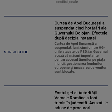
constituţionale.
Curtea de Apel București a
suspendat cinci hotărâri ale
Guvernului Bolojan. Efectele
după decizia instanței
Curtea de Apel Bucureşti a
suspendat, luni, cinci dintre HG-
urile atacate de PSD, iar Guvernul
STIRI JUSTITIE
acuză că măsuri importante
pentru accesul tinerilor pe piaţa
muncii, gestionarea fondurilor
europene şi încasarea de venituri
sunt blocate.
Fostul șef al Autorității
Vamale Române a fost
trimis în judecată. Acuzațiile
aduse de procurori