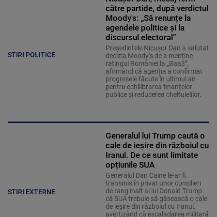
către partide, după verdictul
Moody's: „Să renunțe la
agendele politice şi la
discursul electoral”
Președintele Nicușor Dan a salutat
STIRI POLITICE
decizia Moody’s de a menține
ratingul României la „Baa3”,
afirmând că agenția a confirmat
progresele făcute în ultimul an
pentru echilibrarea finanțelor
publice și reducerea cheltuielilor.
Generalul lui Trump caută o
cale de ieșire din războiul cu
Iranul. De ce sunt limitate
opțiunile SUA
Generalul Dan Caine le-ar fi
transmis în privat unor consilieri
de rang înalt ai lui Donald Trump
STIRI EXTERNE
că SUA trebuie să găsească o cale
de ieșire din războiul cu Iranul,
avertizând că escaladarea militară