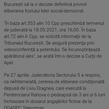
Bucureşti să ia o decizie definitivă privind
eliberarea fostului lider social-democrat.
"În baza art.353 alin.10 Cpp preschimbă termenul
de judecată la 18.05.2021, ora 16,00. În baza
art.72 alin.6 Cpp, se solicită informaţii de la
Tribunalul Bucureşti. Se asigură prezenţa prin
videoconferinţă a petentului. Se încunoştinţează
apărătorul ales", se arată într-o decizie a Curţii de
Apel.
Pe 27 aprilie, Judecătoria Sectorului 5 a respins,
ca neîntemeiată, cererea de eliberare condiţionată
depusă de Liviu Dragnea, care execută la
Penitenciarul Rahova o pedeapsă de 3 ani şi 6 luni
închisoare în dosarul angajărilor fictive de la
DGASPC Teleorman.