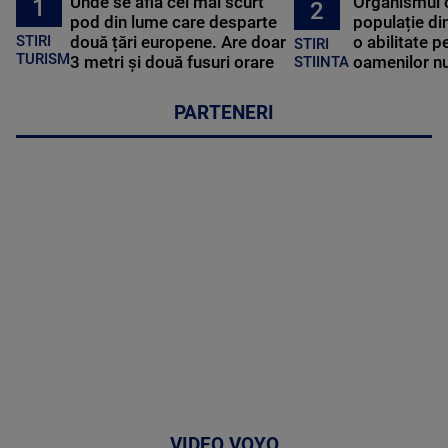
Unde se află cel mai scurt
Organismul 
1
2
pod din lume care desparte
populație di
STIRI
două țări europene. Are doar
o abilitate p
STIRI
TURISM
3 metri și două fusuri orare
oamenilor nu
STIINTA
PARTENERI
VIDEO VOYO