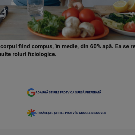
, corpul fiind compus, în medie, din 60% apă. Ea se re
lte roluri fiziologice.
ADAUGĂ ȘTIRILE PROTV CA SURSĂ PREFERATĂ
URMĂREȘTE ȘTIRILE PROTV ÎN GOOGLE DISCOVER