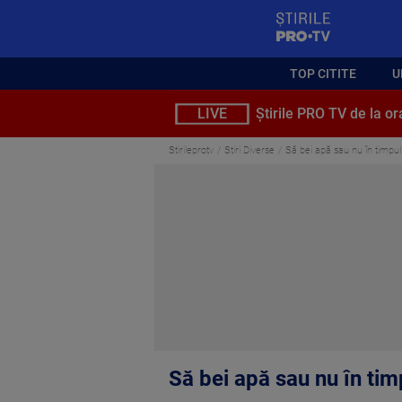
StirilePROTV
TOP CITITE
U
LIVE
Știrile PRO TV de la or
Stirileprotv
Stiri Diverse
Să bei apă sau nu în timpu
Să bei apă sau nu în tim