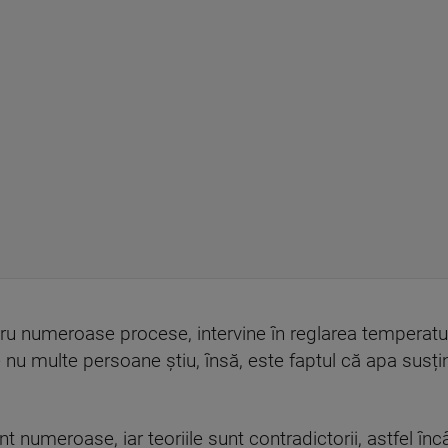
u numeroase procese, intervine în reglarea temperatur
ce nu multe persoane știu, însă, este faptul că apa susț
unt numeroase, iar teoriile sunt contradictorii, astfel î