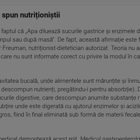
spun nutriționiștii
aptul că „Apa diluează sucurile gastrice și enzimele di
impul sau după masă”. De fapt, această afirmație este f
reuman, nutriționist-dietetician autorizat. Teoria nu ar
care nu sunt informate corect cu privire la modul în c
vitatea bucală, unde alimentele sunt mărunțite și înmui
descompun nutrienți, pregătindu-i pentru absorbție). 
urile digestive, care descompun anumite substanțe nut
bțire unde este digerată cu ajutorul enzimelor și acizilo
l gros, fiind în final eliminată sub formă de materii fecal
ul medical demontează acest mit. Medicul gastroenterol