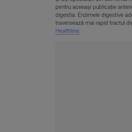
pentru aceeași publicație anter
digestia. Enzimele digestive ade
traversează mai rapid tractul d
Healthline
.