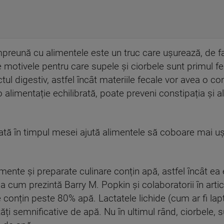
reună cu alimentele este un truc care ușurează, de fap
re motivele pentru care supele și ciorbele sunt primul 
ul digestiv, astfel încât materiile fecale vor avea o c
 o alimentație echilibrată, poate preveni constipația și 
ată în timpul mesei ajută alimentele să coboare mai uș
mente și preparate culinare conțin apă, astfel încât 
um prezintă Barry M. Popkin și colaboratorii în articol
e conțin peste 80% apă. Lactatele lichide (cum ar fi laptel
ți semnificative de apă. Nu în ultimul rând, ciorbele, s