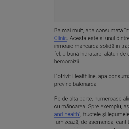
Ba mai mult, apa consumată împ
Clinic
. Acesta este și unul dint
înmoaie mâncarea solidă în tract
fel, o bună hidratare, alături de
hemoroizii.
Potrivit Healthline, apa consum
previne balonarea.
Pe de altă parte, numeroase ali
cu mâncarea. Spre exemplu, așa c
and health”
, fructele și legumel
furnizează, de asemenea, cantită