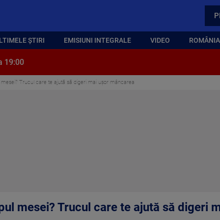
P
LTIMELE ȘTIRI
EMISIUNI INTEGRALE
VIDEO
ROMÂNIA,
a 19:00
l mesei? Trucul care te ajută să digeri mai ușor mâncarea
pul mesei? Trucul care te ajută să digeri