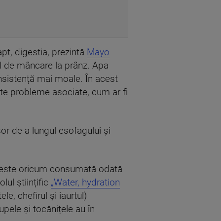
t, digestia, prezintă
Mayo
fel de mâncare la prânz. Apa
onsistență mai moale. În acest
alte probleme asociate, cum ar fi
or de-a lungul esofagului și
ea este oricum consumată odată
ul științific
„Water, hydration
e, chefirul și iaurtul)
upele și tocănițele au în