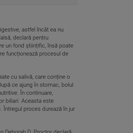
gestive, astfel încât ea nu
alsă, declară pentru
e un fond științific, însă poate
are funcționează procesul de
ate cu salivă, care conține o
După ce ajung în stomac, bolul
ritive. În continuare,
r biliari. Aceasta este
e. Întregul proces durează în jur
og Deborah D. Proctor declară