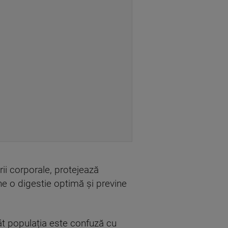
ii corporale, protejează
ine o digestie optimă și previne
ncât populația este confuză cu