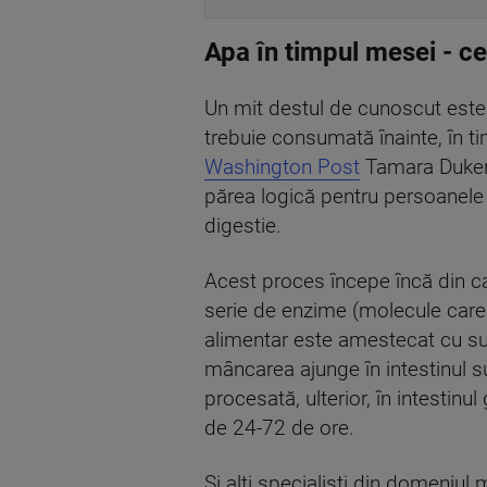
Apa în timpul mesei - ce 
Un mit destul de cunoscut este f
trebuie consumată înainte, în t
Washington Post
Tamara Duker F
părea logică pentru persoanele 
digestie.
Acest proces începe încă din ca
serie de enzime (molecule care 
alimentar este amestecat cu suc
mâncarea ajunge în intestinul su
procesată, ulterior, în intestinu
de 24-72 de ore.
Și alți specialiști din domeni