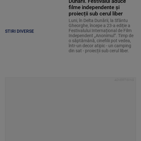
Dunării. Festivalul aduce
filme independente și
proiecții sub cerul liber
Luni, în Delta Dunării, la Sfântu
Gheorghe, începe a 23-a ediție a
Festivalului Internațional de Film
STIRI DIVERSE
Independent „Anonimul”. Timp de
o săptămână, cinefilii pot vedea,
într-un decor atipic - un camping
din sat - proiecții sub cerul liber.