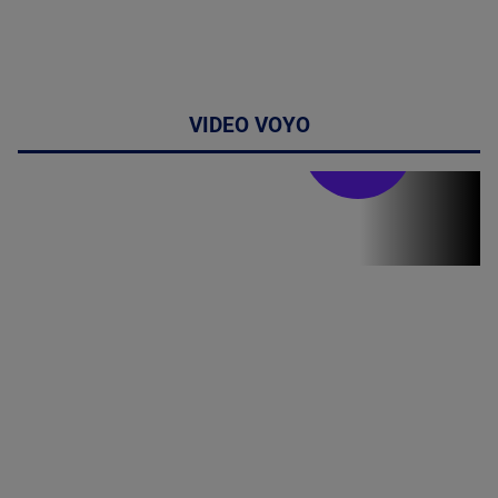
VIDEO VOYO
Stirile PRO TV
Stirile PRO
TV # 07.00 -
09 August
2026