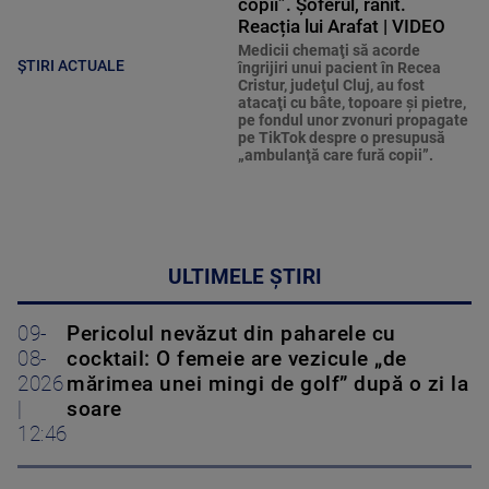
copii”. Șoferul, rănit.
Reacția lui Arafat | VIDEO
Medicii chemaţi să acorde
ȘTIRI ACTUALE
îngrijiri unui pacient în Recea
Cristur, judeţul Cluj, au fost
atacaţi cu bâte, topoare şi pietre,
pe fondul unor zvonuri propagate
pe TikTok despre o presupusă
„ambulanţă care fură copii”.
ULTIMELE ȘTIRI
09-
Pericolul nevăzut din paharele cu
08-
cocktail: O femeie are vezicule „de
2026
mărimea unei mingi de golf” după o zi la
|
soare
12:46