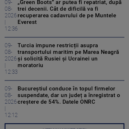
09-
„Green Boots” ar putea fi repatriat, după
08-
trei decenii. Cât de dificilă va fi
2026
recuperarea cadavrului de pe Muntele
|
Everest
12:36
09-
Turcia impune restricții asupra
08-
transportului maritim pe Marea Neagră
2026
și solicită Rusiei și Ucrainei un
|
moratoriu
12:33
09-
Bucureștiul conduce în topul firmelor
08-
suspendate, dar un județ a înregistrat o
2026
creștere de 54%. Datele ONRC
|
12:12