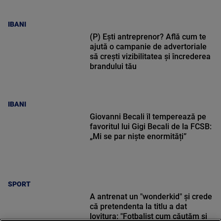
IBANI
(P) Ești antreprenor? Află cum te
ajută o campanie de advertoriale
să crești vizibilitatea și încrederea
brandului tău
IBANI
Giovanni Becali îl temperează pe
favoritul lui Gigi Becali de la FCSB:
„Mi se par niște enormități”
SPORT
A antrenat un "wonderkid" și crede
că pretendenta la titlu a dat
lovitura: "Fotbalist cum căutăm și