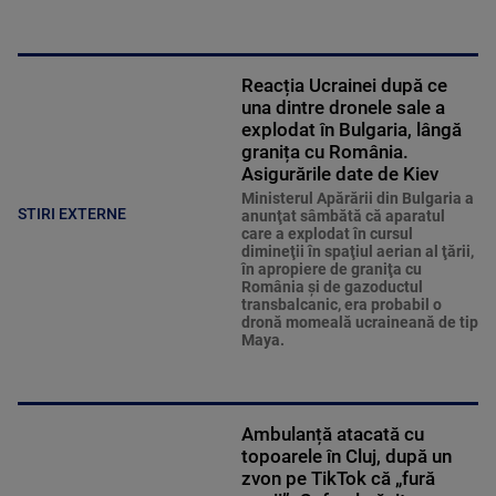
Reacția Ucrainei după ce
una dintre dronele sale a
explodat în Bulgaria, lângă
granița cu România.
Asigurările date de Kiev
Ministerul Apărării din Bulgaria a
STIRI EXTERNE
anunţat sâmbătă că aparatul
care a explodat în cursul
dimineţii în spaţiul aerian al ţării,
în apropiere de graniţa cu
România şi de gazoductul
transbalcanic, era probabil o
dronă momeală ucraineană de tip
Maya.
Ambulanță atacată cu
topoarele în Cluj, după un
zvon pe TikTok că „fură