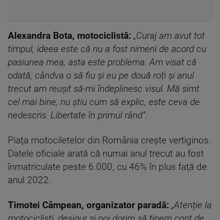
Alexandra Bota, motociclistă:
„Curaj am avut tot
timpul, ideea este că nu a fost nimeni de acord cu
pasiunea mea, asta este problema. Am visat că
odată, cândva o să fiu și eu pe două roți și anul
trecut am reușit să-mi îndeplinesc visul. Mă simt
cel mai bine, nu știu cum să explic, este ceva de
nedescris. Libertate în primul rând”.
Piața motociletelor din România crește vertiginos.
Datele oficiale arată că numai anul trecut au fost
înmatriculate peste 6.000, cu 46% în plus față de
anul 2022.
Timotei Câmpean, organizator paradă:
„Atenție la
motocicliști, desigur și noi dorim să ținem cont de