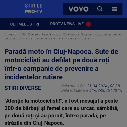
StirilePROTV
CAUTA
VOYO
TOATE 
PROTV NEWS LIVE
ULTIMELE ȘTIRI
Stirileprotv
Stiri Diverse
Paradă moto în Cluj-Napoca. Sute de motocicliști au defilat
pe două roți într-o campanie de prevenire a incidentelor rutiere
Paradă moto în Cluj-Napoca. Sute de
motocicliști au defilat pe două roți
într-o campanie de prevenire a
incidentelor rutiere
Data publicării:
21-04-2024 | 08:08
STIRI DIVERSE
Data actualizării:
11-08-2025 | 23:19
"Atenție la motocicliști!", a fost mesajul a peste
300 de bărbați și femei care au urcat, sâmbătă,
pe două roți și au pornit, într-o paradă, pe
străzile din Cluj-Napoca.