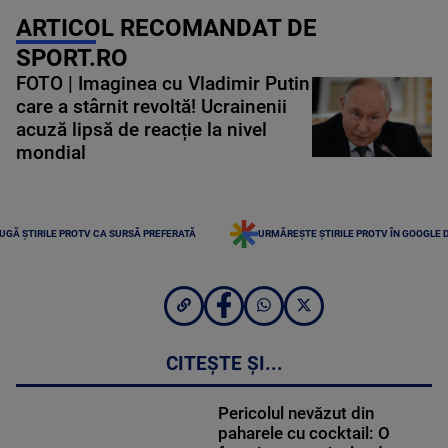
ARTICOL RECOMANDAT DE
SPORT.RO
FOTO | Imaginea cu Vladimir Putin
care a stârnit revoltă! Ucrainenii
acuză lipsă de reacție la nivel
mondial
UGĂ ȘTIRILE PROTV CA SURSĂ PREFERATĂ
URMĂREȘTE ȘTIRILE PROTV ÎN GOOGLE 
CITEȘTE ȘI...
Pericolul nevăzut din
paharele cu cocktail: O