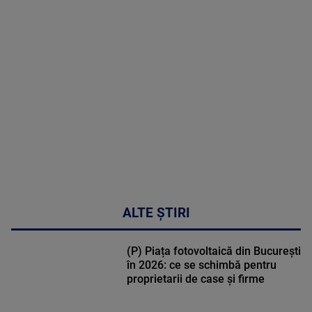
MAI
MULTE
DETALII
02:33:45
ALTE ȘTIRI
(P) Piața fotovoltaică din București
în 2026: ce se schimbă pentru
proprietarii de case și firme