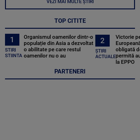
VEZI MAI MULTE ȘTIRI
TOP CITITE
Organismul oamenilor dintr-o
Victorie p
1
2
populație din Asia a dezvoltat
Europeană
o abilitate pe care restul
obligată d
STIRI
ȘTIRI
oamenilor nu o au
permită au
STIINTA
ACTUALE
la EPPO
PARTENERI