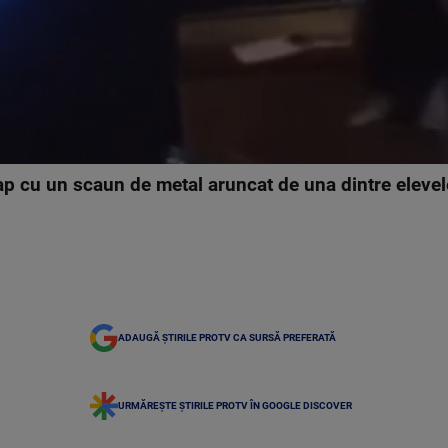
ap cu un scaun de metal aruncat de una dintre elevele
ADAUGĂ ȘTIRILE PROTV CA SURSĂ PREFERATĂ
URMĂREȘTE ȘTIRILE PROTV ÎN GOOGLE DISCOVER