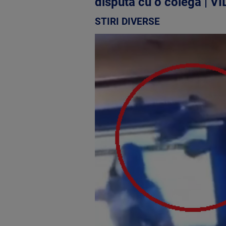
dispută cu o colegă | V
STIRI DIVERSE