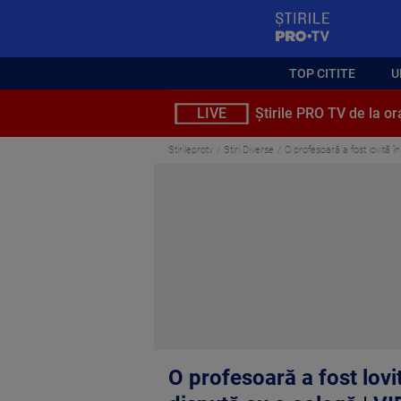
StirilePROTV
TOP CITITE
U
LIVE
Știrile PRO TV de la or
Stirileprotv
Stiri Diverse
O profesoară a fost lovită 
O profesoară a fost lovi