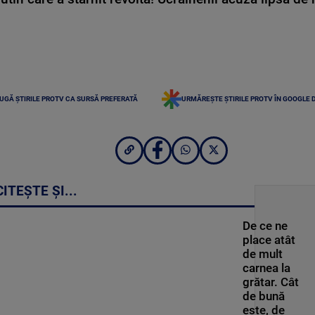
UGĂ ȘTIRILE PROTV CA SURSĂ PREFERATĂ
URMĂREȘTE ȘTIRILE PROTV ÎN GOOGLE 
CITEȘTE ȘI...
De ce ne
place atât
de mult
carnea la
grătar. Cât
de bună
este, de