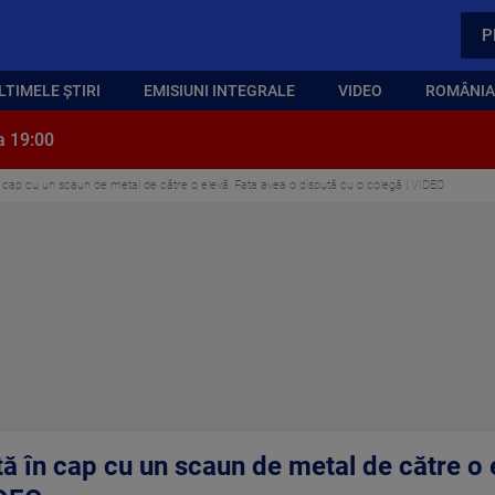
P
LTIMELE ȘTIRI
EMISIUNI INTEGRALE
VIDEO
ROMÂNIA,
a 19:00
în cap cu un scaun de metal de către o elevă. Fata avea o dispută cu o colegă | VIDEO
tă în cap cu un scaun de metal de către o 