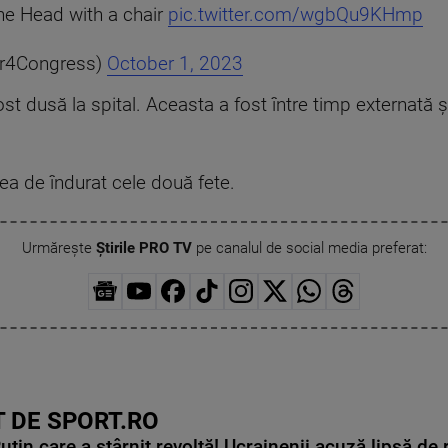
he Head with a chair
pic.twitter.com/wgbQu9KHmp
or4Congress)
October 1, 2023
ost dusă la spital. Aceasta a fost între timp externată
ea de îndurat cele două fete.
Urmărește
Știrile PRO TV
pe canalul de social media preferat:
 DE SPORT.RO
in care a stârnit revoltă! Ucrainenii acuză lipsă de r