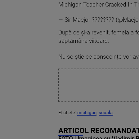
Michigan Teacher Cracked In T
— Sir Maejor ???????? (@Maej
După ce și-a revenit, femeia a f
săptămâna viitoare.
Nu se știe ce consecințe vor av
Etichete:
michigan
,
scoala
,
ARTICOL RECOMANDAT
FOTO | Imaginea cu Vladimir Put