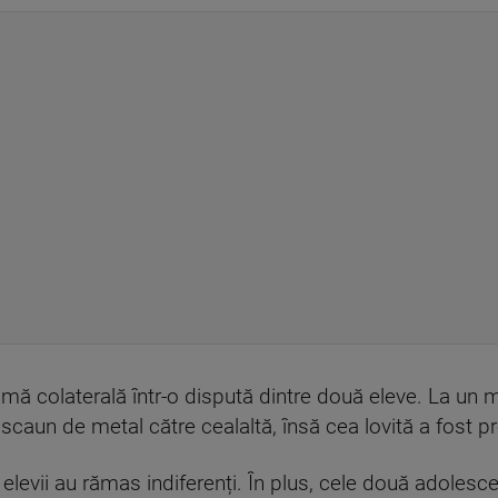
timă colaterală într-o dispută dintre două eleve. La un
caun de metal către cealaltă, însă cea lovită a fost p
elevii au rămas indiferenți. În plus, cele două adolesc