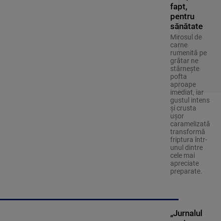
fapt,
pentru
sănătate
Mirosul de
carne
rumenită pe
grătar ne
stârnește
pofta
aproape
imediat, iar
gustul intens
și crusta
ușor
caramelizată
transformă
friptura într-
unul dintre
cele mai
apreciate
preparate.
„Jurnalul