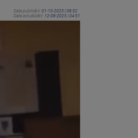
Data publicării:
01-10-2023 | 08:52
Data actualizării:
12-08-2025 | 04:51