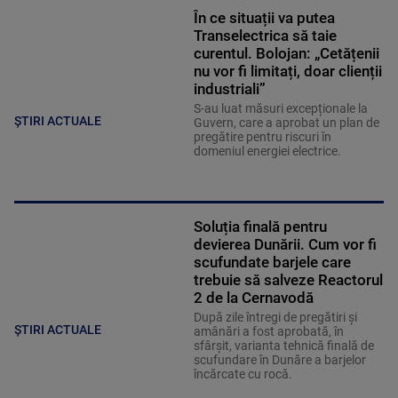
În ce situații va putea
Transelectrica să taie
curentul. Bolojan: „Cetățenii
nu vor fi limitați, doar clienții
industriali”
S-au luat măsuri excepționale la
ȘTIRI ACTUALE
Guvern, care a aprobat un plan de
pregătire pentru riscuri în
domeniul energiei electrice.
Soluția finală pentru
devierea Dunării. Cum vor fi
scufundate barjele care
trebuie să salveze Reactorul
2 de la Cernavodă
După zile întregi de pregătiri și
ȘTIRI ACTUALE
amânări a fost aprobată, în
sfârșit, varianta tehnică finală de
scufundare în Dunăre a barjelor
încărcate cu rocă.