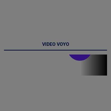
VIDEO VOYO
Stirile PRO TV
Stirile PRO
TV # 19.00 -