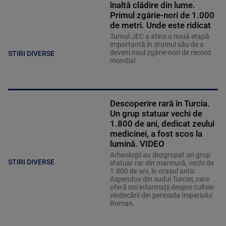
înaltă clădire din lume.
Primul zgârie-nori de 1.000
de metri. Unde este ridicat
Turnul JEC a atins o nouă etapă
importantă în drumul său de a
deveni noul zgârie-nori de record
STIRI DIVERSE
mondial.
Descoperire rară în Turcia.
Un grup statuar vechi de
1.800 de ani, dedicat zeului
medicinei, a fost scos la
lumină. VIDEO
Arheologii au dezgropat un grup
STIRI DIVERSE
statuar rar din marmură, vechi de
1.800 de ani, în oraşul antic
Aspendos din sudul Turciei, care
oferă noi informaţii despre cultele
vindecării din perioada Imperiului
Roman.