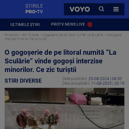
StirilePROTV
CAUTA
VOYO
TOATE 
PROTV NEWS LIVE
ULTIMELE ȘTIRI
Stirileprotv
Stiri Diverse
O gogoșerie de pe litoral numită ”La Sculărie” vinde gogoși
interzise minorilor. Ce zic turiștii
O gogoșerie de pe litoral numită ”La
Sculărie” vinde gogoși interzise
minorilor. Ce zic turiștii
Data publicării:
23-08-2024 | 08:50
STIRI DIVERSE
Data actualizării:
11-08-2025 | 20:19