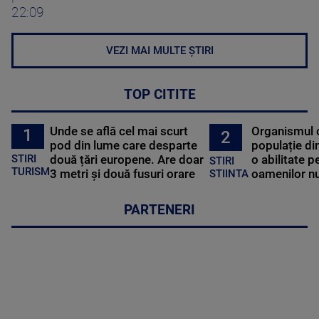
22:09
VEZI MAI MULTE ȘTIRI
TOP CITITE
Unde se află cel mai scurt
Organismul 
1
2
pod din lume care desparte
populație di
STIRI
două țări europene. Are doar
o abilitate p
STIRI
TURISM
3 metri și două fusuri orare
oamenilor nu
STIINTA
PARTENERI