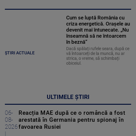
Cum se luptă România cu
criza energetică. Orașele au
devenit mai întunecate. „Nu
înseamnă să ne întoarcem
în beznă”
Dacă spălați rufele seara, după ce
ȘTIRI ACTUALE
vă întoarceți de la muncă, nu ar
strica, o vreme, să schimbați
obiceiul.
ULTIMELE ȘTIRI
06-
Reacția MAE după ce o româncă a fost
08-
arestată în Germania pentru spionaj în
2026
favoarea Rusiei
|