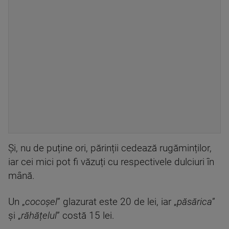
Și, nu de puține ori, părinții cedează rugăminților,
iar cei mici pot fi văzuți cu respectivele dulciuri în
mână.
Un „
cocoșel
” glazurat este 20 de lei, iar „
păsărica
”
și „
răhățelul
” costă 15 lei.