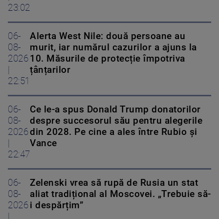
23:02
06-
Alerta West Nile: două persoane au
08-
murit, iar numărul cazurilor a ajuns la
2026
10. Măsurile de protecție împotriva
|
țânțarilor
22:51
06-
Ce le-a spus Donald Trump donatorilor
08-
despre succesorul său pentru alegerile
2026
din 2028. Pe cine a ales între Rubio și
|
Vance
22:47
06-
Zelenski vrea să rupă de Rusia un stat
08-
aliat tradițional al Moscovei. „Trebuie să-
2026
i despărțim”
|