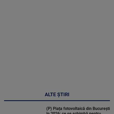
06 August
2026
MAI
MULTE
DETALII
47:43
ALTE ȘTIRI
(P) Piața fotovoltaică din București
în 2026: ce se schimbă pentru