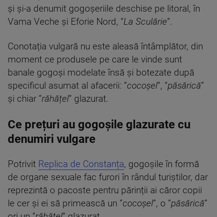
și și-a denumit gogoșeriile deschise pe litoral, în
Vama Veche și Eforie Nord, ”
La Sculărie
”.
Conotația vulgară nu este aleasă întâmplător, din
moment ce produsele pe care le vinde sunt
banale gogoși modelate însă și botezate după
specificul asumat al afacerii: ”
cocoșel
”, ”
păsărică
”
și chiar ”
răhățel
” glazurat.
Ce prețuri au gogoșile glazurate cu
denumiri vulgare
Potrivit
Replica de Constanța
, gogoșile în formă
de organe sexuale fac furori în rândul turiștilor, dar
reprezintă o pacoste pentru părinții ai căror copii
le cer și ei să primească un ”
cocoșel
”, o ”
păsărică
”
ori un ”
răhățel
” glazurat.