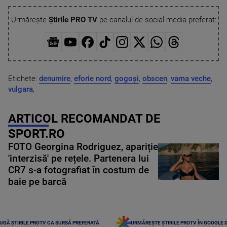
Urmărește
Știrile PRO TV
pe canalul de social media preferat:
Etichete:
denumire
,
eforie nord
,
gogoși
,
obscen
,
vama veche
,
vulgara
,
ARTICOL RECOMANDAT DE
SPORT.RO
FOTO Georgina Rodriguez, apariție
'interzisă' pe rețele. Partenera lui
CR7 s-a fotografiat în costum de
baie pe barcă
UGĂ ȘTIRILE PROTV CA SURSĂ PREFERATĂ
URMĂREȘTE ȘTIRILE PROTV ÎN GOOGLE 