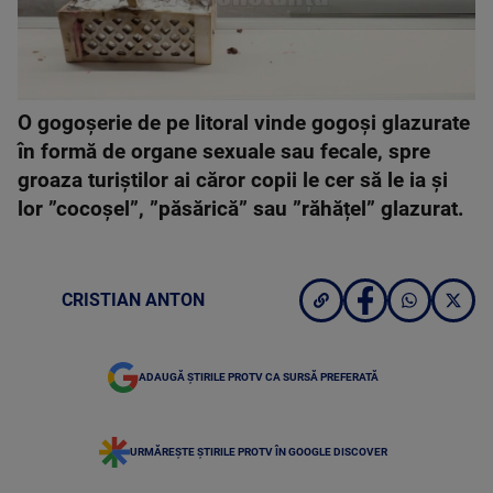
O gogoșerie de pe litoral vinde gogoși glazurate
în formă de organe sexuale sau fecale, spre
groaza turiștilor ai căror copii le cer să le ia și
lor ”cocoșel”, ”păsărică” sau ”răhățel” glazurat.
CRISTIAN ANTON
ADAUGĂ ȘTIRILE PROTV CA SURSĂ PREFERATĂ
URMĂREȘTE ȘTIRILE PROTV ÎN GOOGLE DISCOVER