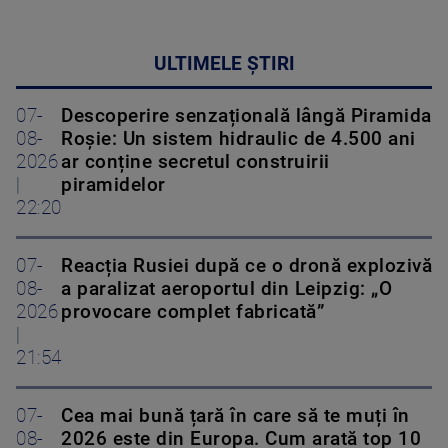
ULTIMELE ȘTIRI
07-
Descoperire senzațională lângă Piramida
08-
Roșie: Un sistem hidraulic de 4.500 ani
2026
ar conține secretul construirii
|
piramidelor
22:20
07-
Reacția Rusiei după ce o dronă explozivă
08-
a paralizat aeroportul din Leipzig: „O
2026
provocare complet fabricată”
|
21:54
07-
Cea mai bună țară în care să te muți în
08-
2026 este din Europa. Cum arată top 10