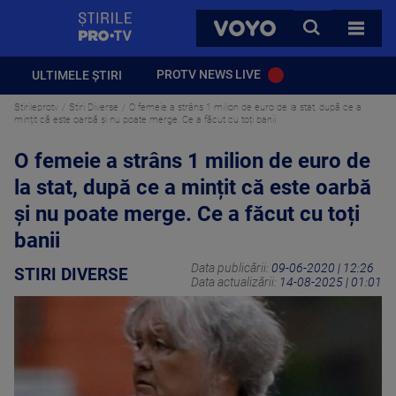
StirilePROTV
CAUTA
VOYO
TOATE 
PROTV NEWS LIVE
ULTIMELE ȘTIRI
Stirileprotv
Stiri Diverse
O femeie a strâns 1 milion de euro de la stat, după ce a
mințit că este oarbă și nu poate merge. Ce a făcut cu toți banii
O femeie a strâns 1 milion de euro de
la stat, după ce a mințit că este oarbă
și nu poate merge. Ce a făcut cu toți
banii
Data publicării:
09-06-2020 | 12:26
STIRI DIVERSE
Data actualizării:
14-08-2025 | 01:01