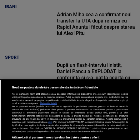
IBANI
Adrian Mihalcea a confirmat noul
transfer la UTA după remiza cu
Rapid! Anunțul făcut despre starea
lui Alexi Pitu
SPORT
După un flash-interviu liniștit,
Daniel Pancu a EXPLODAT la
conferință și s-a luat la ceartă cu
oamenii în sală: ”Gata, nu mai
Nouă ne pasă ca datele tale personale să rămână confidențiale
strigați”
Noi și partenerii noștri
201
stocăm și/sau accesăm informații pe dispozitivul dvs., precum identificatorii cookie
unici pentru prelucrarea datelor cu caracter personal. Puteți accepta sau gestiona alegerile dvs. făcând clic mai jos
sau în orice moment, pe pagina cu politica de confidențialitate. Aceste alegeri vor fi raportate partenerilor noștri și
nu vă vor afecta navigarea.
Mai multe detalii
Noi si partenerii nostri (retelele de socializare si agentiile de publicitate partenere, precum si furnizorii nostri de
SPORT
servicii de date analitice) prelucram date pentru a permite website-ului sa functioneze, pentru a personaliza
continutul si anunturile publicitare afisate in functie de interesele si/sau profilul dvs., pentru a va oferi
functionalitati aferente retelelor de socializare si pentru a analiza traficul pe website. Beneficiati de drepturile
prevazute de art. 15-22 din GDPR in legatura cu prelucrarea datelor cu caracter personal. Aceste drepturi pot fi
exercitate prin modalitatea indicata
aici
. Prin click pe “ACCEPT TOATE”, acceptati folosirea tuturor Tehnologiilor de
tip Cookie, care implica inclusiv acceptul dvs. cu privire la stocarea/accesarea informatiilor de catre Vendor-ii cu
care colaboram. Prin click pe “VREAU SA MODIFIC SETARILE INDIVIDUAL” puteti schimba preferintele in mod
individual, mai putin cele legate de cookie strict necesare pentru functionarea website-ului.
Atât noi, cât și partenerii noștri prelucrăm datele pentru a oferi: