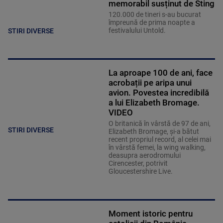
memorabil susținut de Sting
120.000 de tineri s-au bucurat
împreună de prima noapte a
festivalului Untold.
STIRI DIVERSE
La aproape 100 de ani, face
acrobații pe aripa unui
avion. Povestea incredibilă
a lui Elizabeth Bromage.
VIDEO
O britanică în vârstă de 97 de ani,
STIRI DIVERSE
Elizabeth Bromage, şi-a bătut
recent propriul record, al celei mai
în vârstă femei, la wing walking,
deasupra aerodromului
Cirencester, potrivit
Gloucestershire Live.
Moment istoric pentru