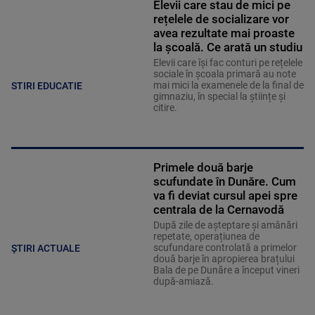
Elevii care stau de mici pe
rețelele de socializare vor
avea rezultate mai proaste
la școală. Ce arată un studiu
Elevii care îşi fac conturi pe rețelele
sociale în școala primară au note
mai mici la examenele de la final de
STIRI EDUCATIE
gimnaziu, în special la științe și
citire.
Primele două barje
scufundate în Dunăre. Cum
va fi deviat cursul apei spre
centrala de la Cernavodă
După zile de așteptare și amânări
repetate, operațiunea de
scufundare controlată a primelor
ȘTIRI ACTUALE
două barje în apropierea brațului
Bala de pe Dunăre a început vineri
după-amiază.