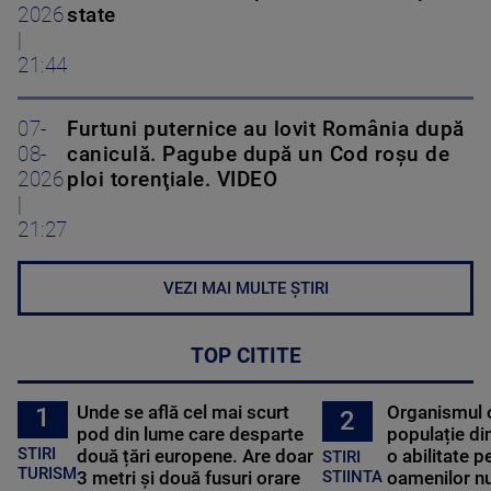
2026
state
|
21:44
07-
Furtuni puternice au lovit România după
08-
caniculă. Pagube după un Cod roşu de
2026
ploi torenţiale. VIDEO
|
21:27
VEZI MAI MULTE ȘTIRI
TOP CITITE
Unde se află cel mai scurt
Organismul 
1
2
pod din lume care desparte
populație di
STIRI
două țări europene. Are doar
o abilitate p
STIRI
TURISM
3 metri și două fusuri orare
oamenilor nu
STIINTA