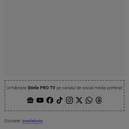
Urmărește
Știrile PRO TV
pe canalul de social media preferat:
Etichete:
inselatorie
,